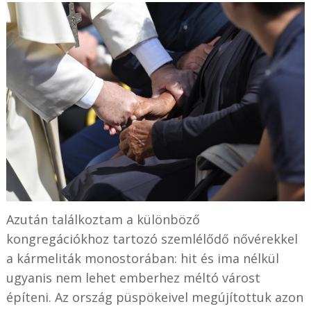
Azután találkoztam a különböző
kongregációkhoz tartozó szemlélődő nővérekkel
a kármeliták monostorában: hit és ima nélkül
ugyanis nem lehet emberhez méltó várost
építeni. Az ország püspökeivel megújítottuk azon