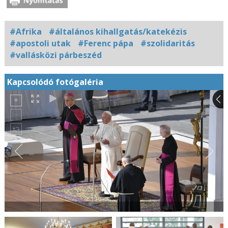
#Afrika
#általános kihallgatás/katekézis
#apostoli utak
#Ferenc pápa
#szolidaritás
#vallásközi párbeszéd
Kapcsolódó fotógaléria