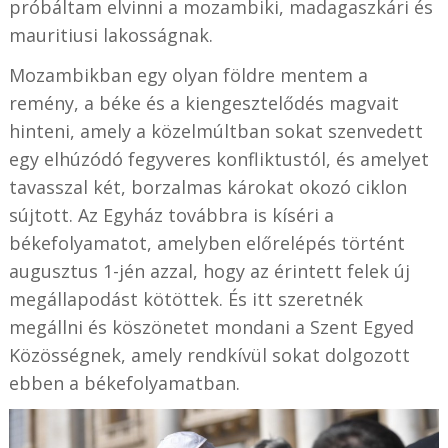
próbáltam elvinni a mozambiki, madagaszkári és
mauritiusi lakosságnak.
Mozambikban egy olyan földre mentem a
remény, a béke és a kiengesztelődés magvait
hinteni, amely a közelmúltban sokat szenvedett
egy elhúzódó fegyveres konfliktustól, és amelyet
tavasszal két, borzalmas károkat okozó ciklon
sújtott. Az Egyház továbbra is kíséri a
békefolyamatot, amelyben előrelépés történt
augusztus 1-jén azzal, hogy az érintett felek új
megállapodást kötöttek. És itt szeretnék
megállni és köszönetet mondani a Szent Egyed
Közösségnek, amely rendkívül sokat dolgozott
ebben a békefolyamatban.