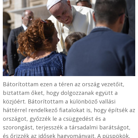
Bátorítottam ezen a téren az ország vezetőit,
biztattam őket, hogy dolgozzanak együtt a
közjóért. Bátorítottam a különböző vallási
háttérrel rendelkező fiatalokat is, hogy építsék az
országot, győzzék le a csüggedést és a
szorongást, terjesszék a társadalmi barátságot,
és őrizzék az idősek hagyományait. A püspökök,