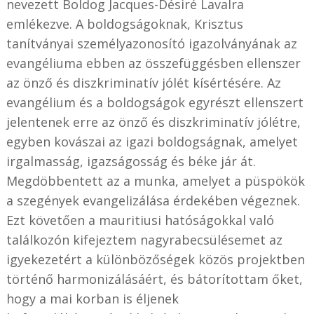
nevezett Boldog Jacques-Désiré Lavalra
emlékezve. A boldogságoknak, Krisztus
tanítványai személyazonosító igazolványának az
evangéliuma ebben az összefüggésben ellenszer
az önző és diszkriminatív jólét kísértésére. Az
evangélium és a boldogságok egyrészt ellenszert
jelentenek erre az önző és diszkriminatív jólétre,
egyben kovászai az igazi boldogságnak, amelyet
irgalmasság, igazságosság és béke jár át.
Megdöbbentett az a munka, amelyet a püspökök
a szegények evangelizálása érdekében végeznek.
Ezt követően a mauritiusi hatóságokkal való
találkozón kifejeztem nagyrabecsülésemet az
igyekezetért a különbözőségek közös projektben
történő harmonizálásáért, és bátorítottam őket,
hogy a mai korban is éljenek