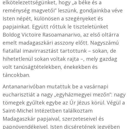
elkötelezettségünket, hogy „a béke és a
reménység magvetői” leszünk, gondjainkba véve
Isten népét, különösen a szegényeket és
papjainkat. Együtt róttuk le tiszteletünket
Boldog Victoire Rasoamanarivo, az első oltárra
emelt madagaszkári asszony előtt. Nagyszámú
fiatallal imavirrasztást tartottunk – sokan, de
hihetetlenül sokan voltak rajta –, mely gazdag
volt tanúságtételekben, énekekben és
táncokban.
Antananarivóban mutattuk be a vasárnapi
eucharisztiát a nagy „egyházmegyei mezőn”: nagy
tömegek gyűltek egybe az Úr Jézus körül. Végül a
Saint-Michel Intézetben találkoztam
Madagaszkár papjaival, szerzeteseivel és
papnövendékeivel. Isten dicséretének jegyében