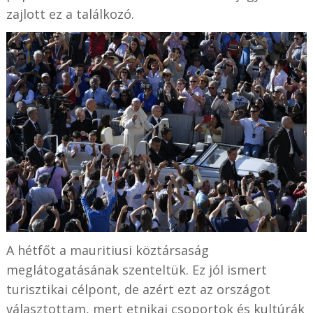
zajlott ez a találkozó.
A hétfőt a mauritiusi köztársaság
meglátogatásának szenteltük. Ez jól ismert
turisztikai célpont, de azért ezt az országot
választottam, mert etnikai csoportok és kultúrák