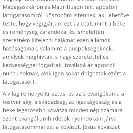
Madagaszkáron és Mauritiuson tett apostoli
látogatásomról. Köszönöm Istennek, aki lehetővé
tette, hogy végigjárjam ezt az utat, mint a béke
és reménység zarándoka, és ismételten
szeretném kifejezni hálámat ezen államok
hatóságainak, valamint a püspökségeknek,
amelyek meghívtak, s nagy szeretettel és
kedvességgel fogadtak, továbbá az apostoli
nunciusoknak, akik igen sokat dolgoztak ezért a
látogatásért.
A világ reménye Krisztus, és az ő evangéliuma a
testvériség, a szabadság, az igazságosság és a
béke legerősebb kovásza minden nép számára.
Szent evangéliumhirdetők nyomdokain járva
látogatásommal ezt a kovászt, Jézus kovászát