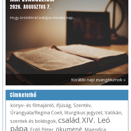
2026. AUGUSZTUS 7.
Hogy örömhírrel induljon minden nap...
Korábbi napi evangéliumok »
Címkefelhő
könyv- és filmajánló
,
ifjúság
,
Szentév
,
Úrangyala/Regina Coeli
,
liturgikus jegyzet
,
Vatikán
,
család
XIV. Leó
szentek és boldogok
,
,
pápa
ökumené
,
Erdő Péter
,
,
Magnifica