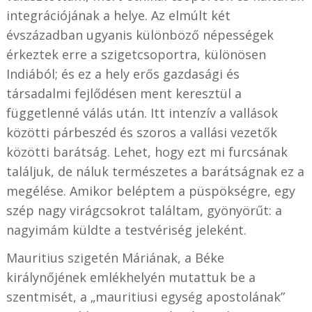
integrációjának a helye. Az elmúlt két
évszázadban ugyanis különböző népességek
érkeztek erre a szigetcsoportra, különösen
Indiából; és ez a hely erős gazdasági és
társadalmi fejlődésen ment keresztül a
függetlenné válás után. Itt intenzív a vallások
közötti párbeszéd és szoros a vallási vezetők
közötti barátság. Lehet, hogy ezt mi furcsának
találjuk, de náluk természetes a barátságnak ez a
megélése. Amikor beléptem a püspökségre, egy
szép nagy virágcsokrot találtam, gyönyörűt: a
nagyimám küldte a testvériség jeleként.
Mauritius szigetén Máriának, a Béke
királynőjének emlékhelyén mutattuk be a
szentmisét, a „mauritiusi egység apostolának”