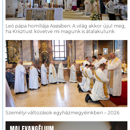
Leó pápa homíliája Assisiben: A világ akkor újul meg,
ha Krisztust követve mi magunk is átalakulunk
Személyi változások egyházmegyéinkben – 2026
MAI EVANGÉLIUM