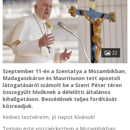
22
Szeptember 11-én a Szentatya a Mozambikban,
Madagaszkáron és Mauritiuson tett apostoli
látogatásáról számolt be a Szent Péter téren
összegyűlt hívőknek a délelőtti általános
kihallgatáson. Beszédének teljes fordítását
közreadjuk.
Kedves testvéreim, jó napot kívánok!
Tegnap este visszaérkeztem a Mozambikban,