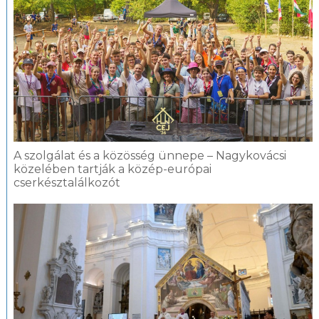
A szolgálat és a közösség ünnepe – Nagykovácsi
közelében tartják a közép-európai
cserkésztalálkozót