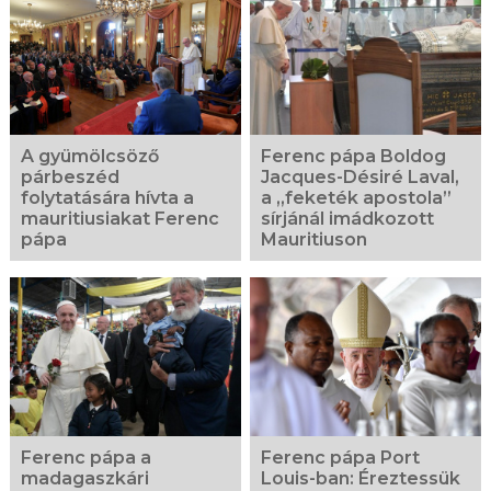
A gyümölcsöző
Ferenc pápa Boldog
párbeszéd
Jacques-Désiré Laval,
folytatására hívta a
a „feketék apostola”
mauritiusiakat Ferenc
sírjánál imádkozott
pápa
Mauritiuson
Ferenc pápa a
Ferenc pápa Port
madagaszkári
Louis-ban: Éreztessük