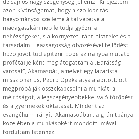
de sajnos nagy szegénység jellemzi. Kifejeztem
azon kívánságomat, hogy a szolidaritás
hagyományos szelleme által vezetve a
madagaszkári nép le tudja győzni a
nehézségeket, s a környezet iránti tisztelet és a
társadalmi i gazságosság ötvözésével fejlődést
hozó jövőt tud építeni. Ebbe az irányba mutató
prófétai jelként meglátogattam a „Barátság
városát”, Akamasoát, amelyet egy lazarista
misszionárius, Pedro Opeka atya alapított: ott
megpróbálják összekapcsolni a munkát, a
méltóságot, a legszegényebbekkel való törődést
és a gyermekek oktatását. Mindent az
evangélium irányít. Akamasoában, a gránitbánya
közelében a munkásokért mondott imával
fordultam Istenhez.