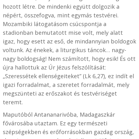
hozott létre. De mindenki együtt dolgozik a
népért, összefogva, mint egymás testvérei.
Mozambiki látogatásom csúcspontja a
stadionban bemutatott mise volt, mely alatt
igaz, hogy esett az eső, de mindannyian boldogok
voltunk. Az énekek, a liturgikus táncok… nagy-
nagy boldogság! Nem számított, hogy esik! És ott
újra hallottuk az Úr Jézus felszólítását:
„Szeressétek ellenségeiteket” (Lk 6,27), ez indít el
igazi forradalmat, a szeretet forradalmát, mely
megszünteti az erőszakot és testvériséget
teremt.
Maputóból Antananarivóba, Madagaszkár
fővárosába utaztam. Ez egy természeti
szépségekben és erőforrásokban gazdag ország,