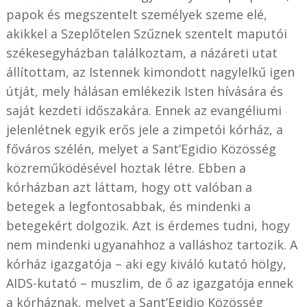
papok és megszentelt személyek szeme elé,
akikkel a Szeplőtelen Szűznek szentelt maputói
székesegyházban találkoztam, a názáreti utat
állítottam, az Istennek kimondott nagylelkű igen
útját, mely hálásan emlékezik Isten hívására és
saját kezdeti időszakára. Ennek az evangéliumi
jelenlétnek egyik erős jele a zimpetói kórház, a
főváros szélén, melyet a Sant’Egidio Közösség
közreműködésével hoztak létre. Ebben a
kórházban azt láttam, hogy ott valóban a
betegek a legfontosabbak, és mindenki a
betegekért dolgozik. Azt is érdemes tudni, hogy
nem mindenki ugyanahhoz a valláshoz tartozik. A
kórház igazgatója – aki egy kiváló kutató hölgy,
AIDS-kutató – muszlim, de ő az igazgatója ennek
a kórháznak, melyet a
Sant
’Egidio
Közösség