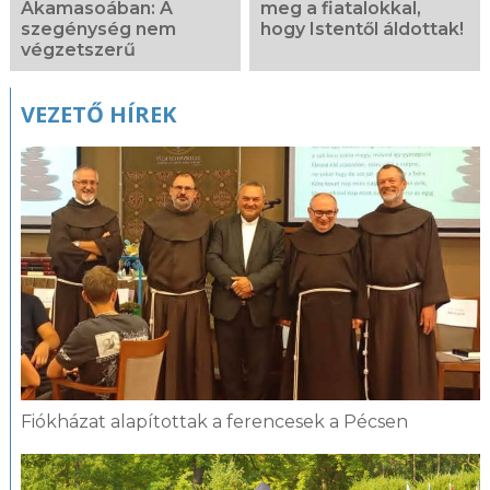
Akamasoában: A
meg a fiatalokkal,
szegénység nem
hogy Istentől áldottak!
végzetszerű
VEZETŐ HÍREK
Fiókházat alapítottak a ferencesek a Pécsen