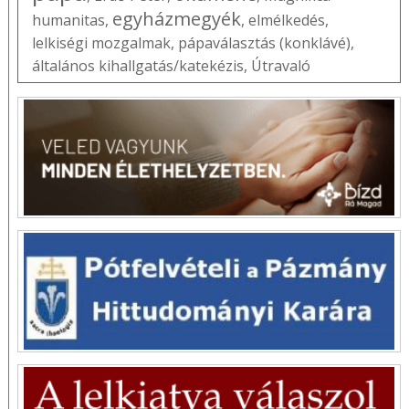
egyházmegyék
humanitas
,
,
elmélkedés
,
lelkiségi mozgalmak
,
pápaválasztás (konklávé)
,
általános kihallgatás/katekézis
,
Útravaló