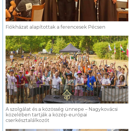
Fiókházat alapítottak a ferencesek Pécsen
A szolgálat és a közösség ünnepe – Nagykovácsi
közelében tartják a közép-európai
cserkésztalálkozót