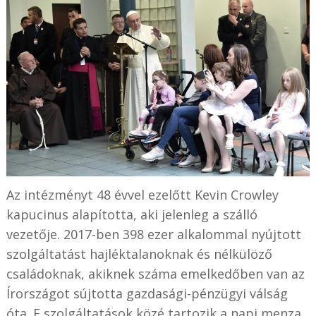
Az intézményt 48 évvel ezelőtt Kevin Crowley
kapucinus alapította, aki jelenleg a szálló
vezetője. 2017-ben 398 ezer alkalommal nyújtott
szolgáltatást hajléktalanoknak és nélkülöző
családoknak, akiknek száma emelkedőben van az
Írországot sújtotta gazdasági-pénzügyi válság
óta. E szolgáltatások közé tartozik a napi menza