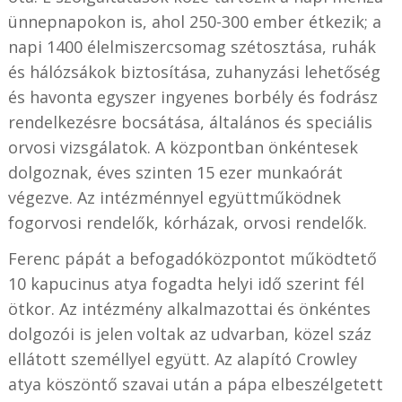
ünnepnapokon is, ahol 250-300 ember étkezik; a
napi 1400 élelmiszercsomag szétosztása, ruhák
és hálózsákok biztosítása, zuhanyzási lehetőség
és havonta egyszer ingyenes borbély és fodrász
rendelkezésre bocsátása, általános és speciális
orvosi vizsgálatok. A központban önkéntesek
dolgoznak, éves szinten 15 ezer munkaórát
végezve. Az intézménnyel együttműködnek
fogorvosi rendelők, kórházak, orvosi rendelők.
Ferenc pápát a befogadóközpontot működtető
10 kapucinus atya fogadta helyi idő szerint fél
ötkor. Az intézmény alkalmazottai és önkéntes
dolgozói is jelen voltak az udvarban, közel száz
ellátott személlyel együtt. Az alapító Crowley
atya köszöntő szavai után a pápa elbeszélgetett