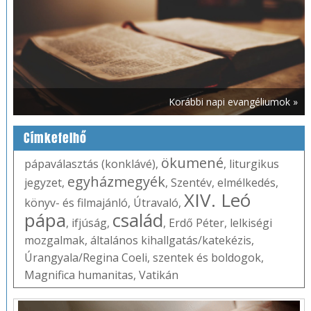
Korábbi napi evangéliumok »
Címkefelhő
ökumené
pápaválasztás (konklávé)
,
,
liturgikus
egyházmegyék
jegyzet
,
,
Szentév
,
elmélkedés
,
XIV. Leó
könyv- és filmajánló
,
Útravaló
,
pápa
család
,
ifjúság
,
,
Erdő Péter
,
lelkiségi
mozgalmak
,
általános kihallgatás/katekézis
,
Úrangyala/Regina Coeli
,
szentek és boldogok
,
Magnifica humanitas
,
Vatikán