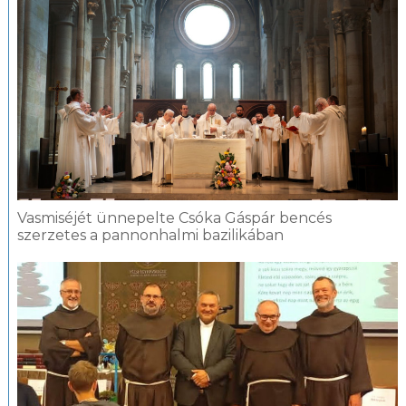
Vasmiséjét ünnepelte Csóka Gáspár bencés
szerzetes a pannonhalmi bazilikában