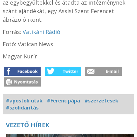
az egybegyűltekkel és átadta az intézménynek
szánt ajándékát, egy Assisi Szent Ferencet
ábrázoló ikont.
Forrás:
Vatikáni Rádió
Fotó: Vatican News
Magyar Kurír
#apostoli utak
#Ferenc pápa
#szerzetesek
#szolidaritás
Kapcsolódó
VEZETŐ HÍREK
fotógaléria