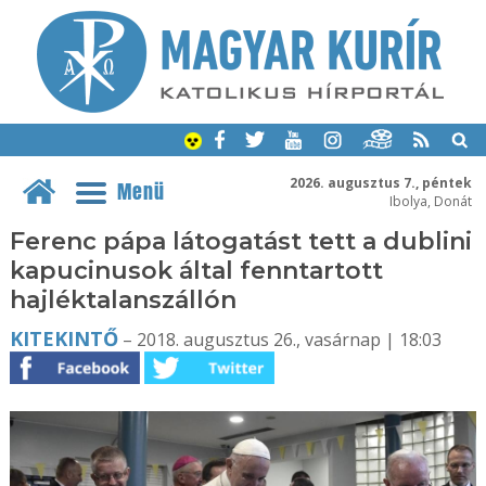
2026. augusztus 7., péntek
Menü
Ibolya, Donát
Ferenc pápa látogatást tett a dublini
kapucinusok által fenntartott
hajléktalanszállón
KITEKINTŐ
– 2018. augusztus 26., vasárnap | 18:03