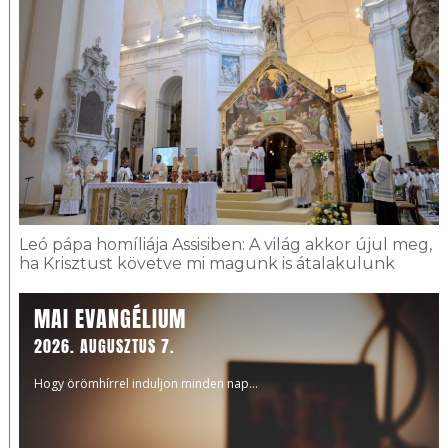
Leó pápa homíliája Assisiben: A világ akkor újul meg,
ha Krisztust követve mi magunk is átalakulunk
MAI EVANGÉLIUM
2026. AUGUSZTUS 7.
Hogy örömhírrel induljon minden nap...