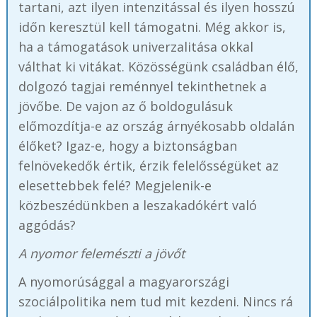
tartani, azt ilyen intenzitással és ilyen hosszú
időn keresztül kell támogatni. Még akkor is,
ha a támogatások univerzalitása okkal
válthat ki vitákat. Közösségünk családban élő,
dolgozó tagjai reménnyel tekinthetnek a
jövőbe. De vajon az ő boldogulásuk
előmozdítja-e az ország árnyékosabb oldalán
élőket? Igaz-e, hogy a biztonságban
felnövekedők értik, érzik felelősségüket az
elesettebbek felé? Megjelenik-e
közbeszédünkben a leszakadókért való
aggódás?
A nyomor felemészti a jövőt
A nyomorúsággal a magyarországi
szociálpolitika nem tud mit kezdeni. Nincs rá