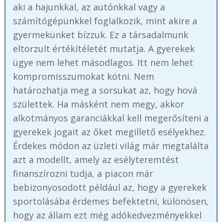
aki a hajunkkal, az autónkkal vagy a
számítógépünkkel foglalkozik, mint akire a
gyermekünket bízzuk. Ez a társadalmunk
eltorzult értékítéletét mutatja. A gyerekek
ügye nem lehet másodlagos. Itt nem lehet
kompromisszumokat kötni. Nem
határozhatja meg a sorsukat az, hogy hová
születtek. Ha másként nem megy, akkor
alkotmányos garanciákkal kell megerősíteni a
gyerekek jogait az őket megillető esélyekhez.
Érdekes módon az üzleti világ már megtalálta
azt a modellt, amely az esélyteremtést
finanszírozni tudja, a piacon már
bebizonyosodott például az, hogy a gyerekek
sportolásába érdemes befektetni, különösen,
hogy az állam ezt még adókedvezményekkel