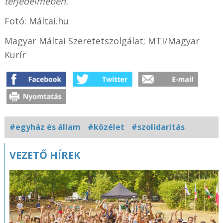
terjedelmében.
Fotó: Máltai.hu
Magyar Máltai Szeretetszolgálat; MTI/Magyar
Kurír
#egyház és állam
#közélet
#szolidaritás
Kapcsolódó
VEZETŐ HÍREK
fotógaléria