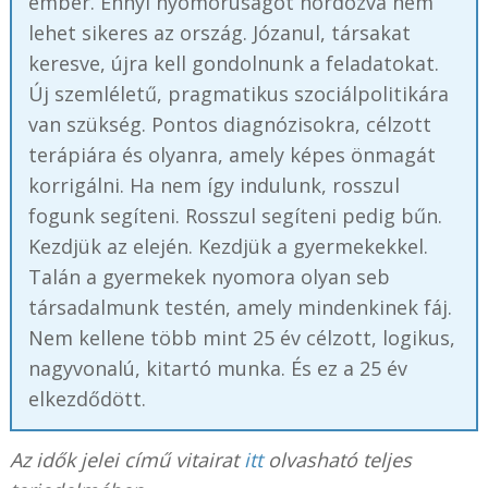
ember. Ennyi nyomorúságot hordozva nem
lehet sikeres az ország. Józanul, társakat
keresve, újra kell gondolnunk a feladatokat.
Új szemléletű, pragmatikus szociálpolitikára
van szükség. Pontos diagnózisokra, célzott
terápiára és olyanra, amely képes önmagát
korrigálni. Ha nem így indulunk, rosszul
fogunk segíteni. Rosszul segíteni pedig bűn.
Kezdjük az elején. Kezdjük a gyermekekkel.
Talán a gyermekek nyomora olyan seb
társadalmunk testén, amely mindenkinek fáj.
Nem kellene több mint 25 év célzott, logikus,
nagyvonalú, kitartó munka. És ez a 25 év
elkezdődött.
Az idők jelei című vitairat
itt
olvasható teljes