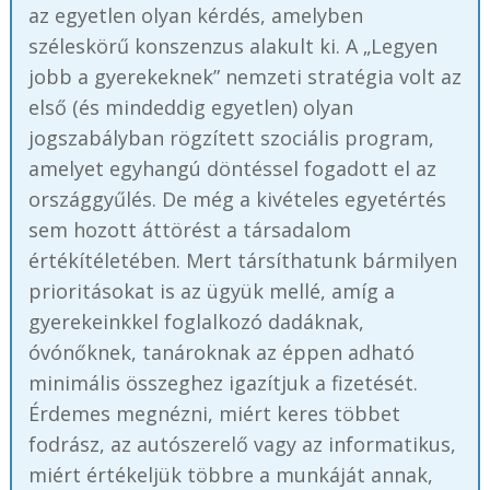
az egyetlen olyan kérdés, amelyben
széleskörű konszenzus alakult ki. A „Legyen
jobb a gyerekeknek” nemzeti stratégia volt az
első (és mindeddig egyetlen) olyan
jogszabályban rögzített szociális program,
amelyet egyhangú döntéssel fogadott el az
országgyűlés. De még a kivételes egyetértés
sem hozott áttörést a társadalom
értékítéletében. Mert társíthatunk bármilyen
prioritásokat is az ügyük mellé, amíg a
gyerekeinkkel foglalkozó dadáknak,
óvónőknek, tanároknak az éppen adható
minimális összeghez igazítjuk a fizetését.
Érdemes megnézni, miért keres többet
fodrász, az autószerelő vagy az informatikus,
miért értékeljük többre a munkáját annak,