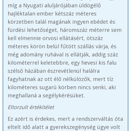
míg a Nyugati aluljárójában üldögélő
hajléktalan ember kétszáz méteres
körzetben talál magának ingyen ebédet és
fürdési lehetőséget, háromszáz méterre sem
kell elmennie orvosi ellátásért, ötszáz
méteres körön belül fűtött szállás várja, és
még adomány ruhával is ellátják, addig száz
kilométerrel keletebbre, egy hevesi kis falu
szélső házában észrevétlenül halálra
fagyhatnak az ott élő nélkülözők, mert tíz
kilométeres sugarú körben nincs senki, aki
meghallaná a segélykérésüket.
Eltorzult értékítélet
Ez azért is érdekes, mert a rendszerváltás óta
eltelt idő alatt a gyerekszegénység ügye volt