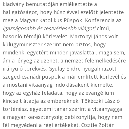
kiadvány bemutatóján emlékeztette a
hallgatóságot, hogy húsz évvel ezelőtt jelentette
meg a Magyar Katolikus Püspöki Konferencia az
Igazságosabb és testvériesebb világot!
című,
hasonló témájú körlevelét. Martonyi János volt
külügyminiszter szerint nem biztos, hogy
mindenki egyetért minden javaslattal, maga sem,
ám a lényeg az üzenet, a nemzet felemelkedésére
irányuló törekvés. Gyulay Endre nyugalmazott
szeged-csanádi püspök a már említett körlevél és
a mostani vitaanyag indoklásaként kiemelte,
hogy az egyház feladata, hogy az evangélium
kincseit átadja az embereknek. Tőkéczki László
történész, egyetemi tanár szerint a vitaanyaggal
a magyar kereszténység bebizonyítja, hogy nem
fél megvédeni a régi értékeket. Osztie Zoltán