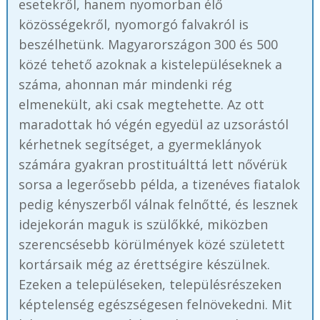
esetekről, hanem nyomorban élő
közösségekről, nyomorgó falvakról is
beszélhetünk. Magyarországon 300 és 500
közé tehető azoknak a kistelepüléseknek a
száma, ahonnan már mindenki rég
elmenekült, aki csak megtehette. Az ott
maradottak hó végén egyedül az uzsorástól
kérhetnek segítséget, a gyermeklányok
számára gyakran prostituálttá lett nővérük
sorsa a legerősebb példa, a tizenéves fiatalok
pedig kényszerből válnak felnőtté, és lesznek
idejekorán maguk is szülőkké, miközben
szerencsésebb körülmények közé született
kortársaik még az érettségire készülnek.
Ezeken a településeken, településrészeken
képtelenség egészségesen felnövekedni. Mit