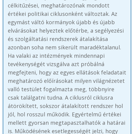
célkitűzései, meghatározónak mondott
értékei politikai ciklusonként változtak. Az
egymást váltó kormányok újabb és újabb
elvárásokat helyeztek előtérbe, a segélyezési
és szolgáltatási rendszerek átalakítása
azonban soha nem sikerült maradéktalanul.
Ha valaki az intézmények mindennapi
tevékenységét vizsgálva azt próbálná
megfejteni, hogy az egyes ellátások feladatait
meghatározó előírásokat milyen világnézetet
valló testület fogalmazta meg, többnyire
csak találgatni tudna. A ciklusról ciklusra
átörökített, sokszor átalakított rendszer hol
jól, hol rosszul működik. Egyértelmű értékei
mellett gyorsan megtapasztalhatók a határai
is. Működésének esetlegességét jelzi, hogy