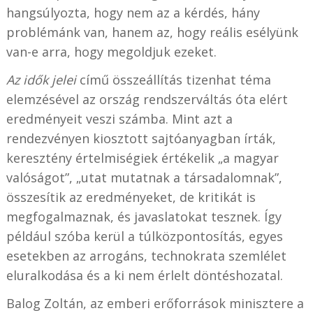
hangsúlyozta, hogy nem az a kérdés, hány
problémánk van, hanem az, hogy reális esélyünk
van-e arra, hogy megoldjuk ezeket.
Az idők jelei
című összeállítás tizenhat téma
elemzésével az ország rendszerváltás óta elért
eredményeit veszi számba. Mint azt a
rendezvényen kiosztott sajtóanyagban írták,
keresztény értelmiségiek értékelik „a magyar
valóságot”, „utat mutatnak a társadalomnak”,
összesítik az eredményeket, de kritikát is
megfogalmaznak, és javaslatokat tesznek. Így
például szóba kerül a túlközpontosítás, egyes
esetekben az arrogáns, technokrata szemlélet
eluralkodása és a ki nem érlelt döntéshozatal.
Balog Zoltán, az emberi erőforrások minisztere a