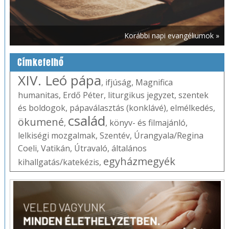
Korábbi napi evangéliumok »
Címkefelhő
XIV. Leó pápa
,
ifjúság
,
Magnifica
humanitas
,
Erdő Péter
,
liturgikus jegyzet
,
szentek
és boldogok
,
pápaválasztás (konklávé)
,
elmélkedés
,
család
ökumené
,
,
könyv- és filmajánló
,
lelkiségi mozgalmak
,
Szentév
,
Úrangyala/Regina
Coeli
,
Vatikán
,
Útravaló
,
általános
egyházmegyék
kihallgatás/katekézis
,