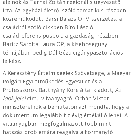
alelnök és Tarnai Zoltán regionális ügyvezető
írta. Az egyházi életről szóló tematikus részben
közreműködött Barsi Balázs OFM szerzetes, a
családról szóló cikkben Bíró László
családreferens püspök, a gazdasági részben
Baritz Sarolta Laura OP, a kisebbségügy
témájában pedig Dúl Géza cigánypasztorációs
lelkész.
A Keresztény Értelmiségiek Szövetsége, a Magyar
Polgári Együttműködés Egyesület és a
Professzorok Batthyány Köre által kiadott,
Az
idők jelei
című vitaanyagról Orbán Viktor
miniszterelnök a bemutatón azt mondta, hogy a
dokumentum legalább tíz évig értékálló lehet. A
vitaanyagban megfogalmazott több mint
hatszáz problémára reagálva a kormányfő