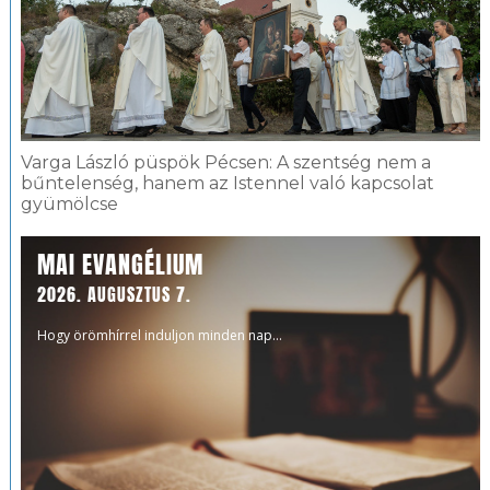
Varga László püspök Pécsen: A szentség nem a
bűntelenség, hanem az Istennel való kapcsolat
gyümölcse
MAI EVANGÉLIUM
2026. AUGUSZTUS 7.
Hogy örömhírrel induljon minden nap...