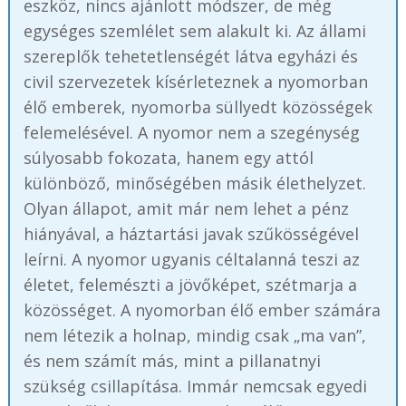
eszköz, nincs ajánlott módszer, de még
egységes szemlélet sem alakult ki. Az állami
szereplők tehetetlenségét látva egyházi és
civil szervezetek kísérleteznek a nyomorban
élő emberek, nyomorba süllyedt közösségek
felemelésével. A nyomor nem a szegénység
súlyosabb fokozata, hanem egy attól
különböző, minőségében másik élethelyzet.
Olyan állapot, amit már nem lehet a pénz
hiányával, a háztartási javak szűkösségével
leírni. A nyomor ugyanis céltalanná teszi az
életet, felemészti a jövőképet, szétmarja a
közösséget. A nyomorban élő ember számára
nem létezik a holnap, mindig csak „ma van”,
és nem számít más, mint a pillanatnyi
szükség csillapítása. Immár nemcsak egyedi