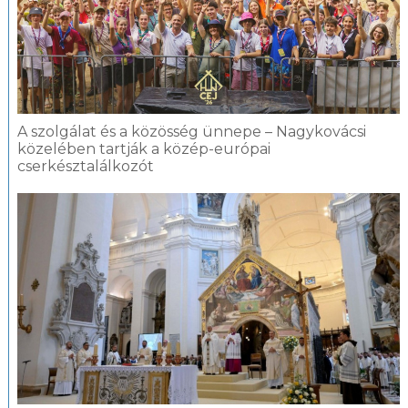
A szolgálat és a közösség ünnepe – Nagykovácsi
közelében tartják a közép-európai
cserkésztalálkozót