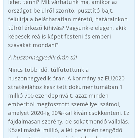
lehet tenni? Mit várhatunk ma, amikor az
országot belülről szorító, pusztító bajt,
felülírja a beláthatatlan méretű, határainkon
túlról érkező kihívás? Vagyunk-e elegen, akik
képesek reális képet festeni és emberi
szavakat mondani?
A huszonnegyedik órán túl
Nincs több idő, túlfutottunk a
huszonnegyedik órán. A kormány az EU2020
stratégiához készített dokumentumában 1
millió 700 ezer deprivált, azaz minden
emberitől megfosztott személlyel számol,
amelyet 2020-ig 20%-kal kíván csökkenteni. Ez
fájdalmasan szerény, de sokatmondó vállalás.
Közel másfél millió, a lét peremén tengődő