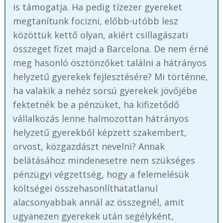
is támogatja. Ha pedig tízezer gyereket
megtanítunk focizni, előbb-utóbb lesz
közöttük kettő olyan, akiért csillagászati
összeget fizet majd a Barcelona. De nem érné
meg hasonló ösztönzőket találni a hátrányos
helyzetű gyerekek fejlesztésére? Mi történne,
ha valakik a nehéz sorsú gyerekek jövőjébe
fektetnék be a pénzüket, ha kifizetődő
vállalkozás lenne halmozottan hátrányos
helyzetű gyerekből képzett szakembert,
orvost, közgazdászt nevelni? Annak
belátásához mindenesetre nem szükséges
pénzügyi végzettség, hogy a felemelésük
költségei összehasonlíthatatlanul
alacsonyabbak annál az összegnél, amit
ugyanezen gyerekek után segélyként,