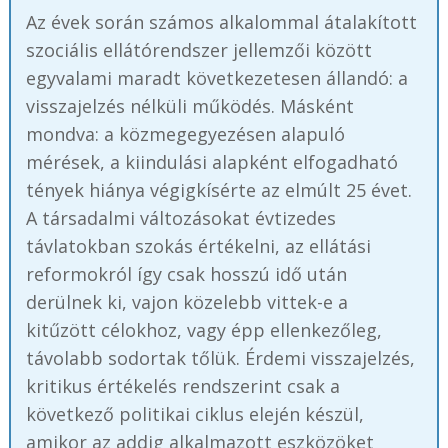
Az évek során számos alkalommal átalakított
szociális ellátórendszer jellemzői között
egyvalami maradt következetesen állandó: a
visszajelzés nélküli működés. Másként
mondva: a közmegegyezésen alapuló
mérések, a kiindulási alapként elfogadható
tények hiánya végigkísérte az elmúlt 25 évet.
A társadalmi változásokat évtizedes
távlatokban szokás értékelni, az ellátási
reformokról így csak hosszú idő után
derülnek ki, vajon közelebb vittek-e a
kitűzött célokhoz, vagy épp ellenkezőleg,
távolabb sodortak tőlük. Érdemi visszajelzés,
kritikus értékelés rendszerint csak a
következő politikai ciklus elején készül,
amikor az addig alkalmazott eszközöket