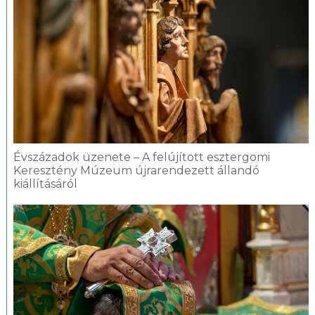
Évszázadok üzenete – A felújított esztergomi
Keresztény Múzeum újrarendezett állandó
kiállításáról