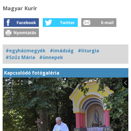
Magyar Kurír
#egyházmegyék
#imádság
#liturgia
#Szűz Mária
#ünnepek
Kapcsolódó fotógaléria