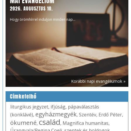
MAI EVANGÉLIUM
2026. AUGUSZTUS 10.
Hogy örömhírrel induljon minden nap...
Korábbi napi evangéliumok »
Címkefelhő
liturgikus jegyzet
,
ifjúság
,
pápaválasztás
egyházmegyék
(konklávé)
,
,
Szentév
,
Erdő Péter
,
család
ökumené
,
,
Magnifica humanitas
,
Úrangyala/Regina Coeli
,
szentek és boldogok
,