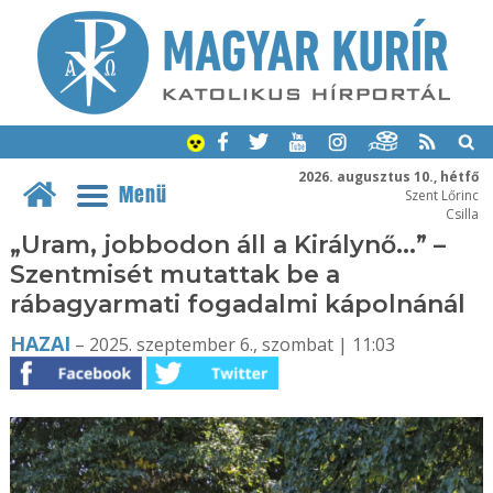
2026. augusztus 10., hétfő
Menü
Szent Lőrinc
Csilla
„Uram, jobbodon áll a Királynő...” –
Szentmisét mutattak be a
rábagyarmati fogadalmi kápolnánál
HAZAI
– 2025. szeptember 6., szombat | 11:03