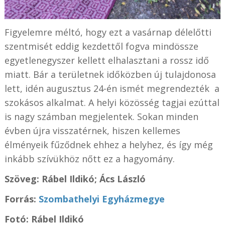
Figyelemre méltó, hogy ezt a vasárnap délelőtti
szentmisét eddig kezdettől fogva mindössze
egyetlenegyszer kellett elhalasztani a rossz idő
miatt. Bár a területnek időközben új tulajdonosa
lett, idén augusztus 24-én ismét megrendezték a
szokásos alkalmat. A helyi közösség tagjai ezúttal
is nagy számban megjelentek. Sokan minden
évben újra visszatérnek, hiszen kellemes
élményeik fűződnek ehhez a helyhez, és így még
inkább szívükhöz nőtt ez a hagyomány.
Szöveg: Rábel Ildikó; Ács László
Forrás:
Szombathelyi Egyházmegye
Fotó:
Rábel Ildikó