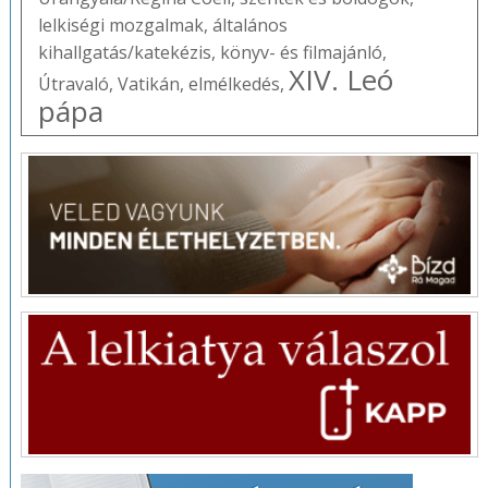
lelkiségi mozgalmak
,
általános
kihallgatás/katekézis
,
könyv- és filmajánló
,
XIV. Leó
Útravaló
,
Vatikán
,
elmélkedés
,
pápa