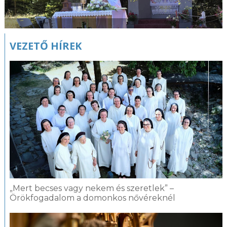
VEZETŐ HÍREK
„Mert becses vagy nekem és szeretlek” –
Örökfogadalom a domonkos nővéreknél