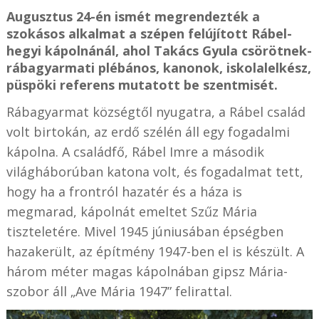
Augusztus 24-én ismét megrendezték a
szokásos alkalmat a szépen felújított Rábel-
hegyi kápolnánál, ahol Takács Gyula csörötnek-
rábagyarmati plébános, kanonok, iskolalelkész,
püspöki referens mutatott be szentmisét.
Rábagyarmat községtől nyugatra, a Rábel család
volt birtokán, az erdő szélén áll egy fogadalmi
kápolna. A családfő, Rábel Imre a második
világháborúban katona volt, és fogadalmat tett,
hogy ha a frontról hazatér és a háza is
megmarad, kápolnát emeltet Szűz Mária
tiszteletére. Mivel 1945 júniusában épségben
hazakerült, az építmény 1947-ben el is készült.
A
három méter magas kápolnában gipsz Mária-
szobor áll „Ave Mária 1947” felirattal.