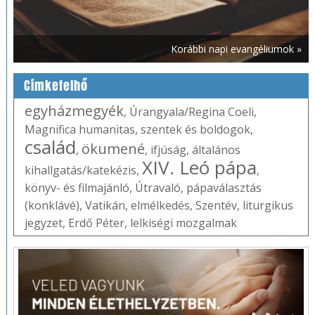
Korábbi napi evangéliumok »
Címkefelhő
egyházmegyék
,
Úrangyala/Regina Coeli
,
Magnifica humanitas
,
szentek és boldogok
,
család
ökumené
,
,
ifjúság
,
általános
XIV. Leó pápa
kihallgatás/katekézis
,
,
könyv- és filmajánló
,
Útravaló
,
pápaválasztás
(konklávé)
,
Vatikán
,
elmélkedés
,
Szentév
,
liturgikus
jegyzet
,
Erdő Péter
,
lelkiségi mozgalmak