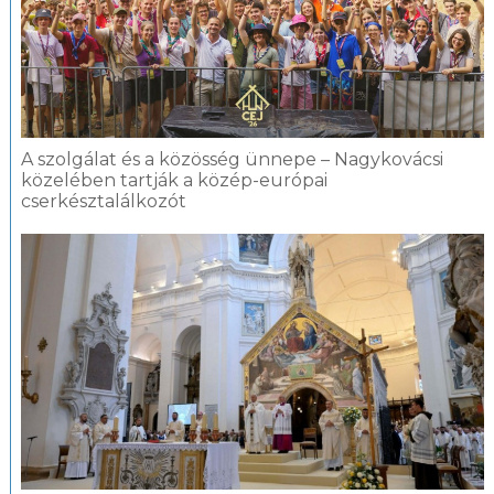
A szolgálat és a közösség ünnepe – Nagykovácsi
közelében tartják a közép-európai
cserkésztalálkozót