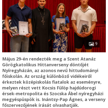
9
Május 29-én rendezték meg a Szent Atanáz
Görögkatolikus Hittanverseny döntőjét
Nyíregyházán, az azonos nevű hittudományi
főiskolán. Az ország különböző vidékeiről
érkeztek középiskolás fiatalok az eseményre,
melyen részt vett Kocsis Fülöp hajdúdorogi
érsek-metropolita és Szocska Ábel nyíregyházi
megyéspüspök is. Inántsy-Pap Ágnes, a verseny
főszervezőjének írását olvashatják.