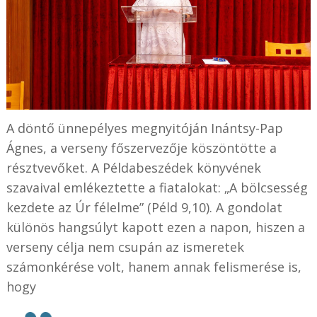
A döntő ünnepélyes megnyitóján Inántsy-Pap
Ágnes, a verseny főszervezője köszöntötte a
résztvevőket. A Példabeszédek könyvének
szavaival emlékeztette a fiatalokat: „A bölcsesség
kezdete az Úr félelme” (Péld 9,10). A gondolat
különös hangsúlyt kapott ezen a napon, hiszen a
verseny célja nem csupán az ismeretek
számonkérése volt, hanem annak felismerése is,
hogy