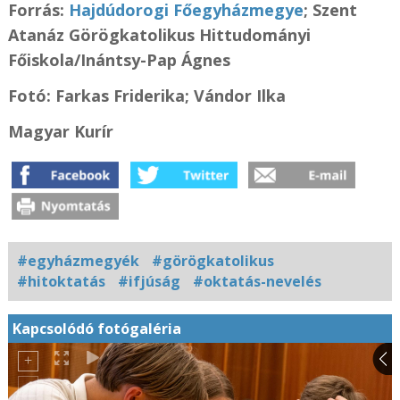
Forrás:
Hajdúdorogi Főegyházmegye
;
Szent
Atanáz Görögkatolikus Hittudományi
Főiskola/
Inántsy-Pap Ágnes
Fotó: Farkas Friderika; Vándor Ilka
Magyar Kurír
#egyházmegyék
#görögkatolikus
#hitoktatás
#ifjúság
#oktatás-nevelés
Kapcsolódó fotógaléria