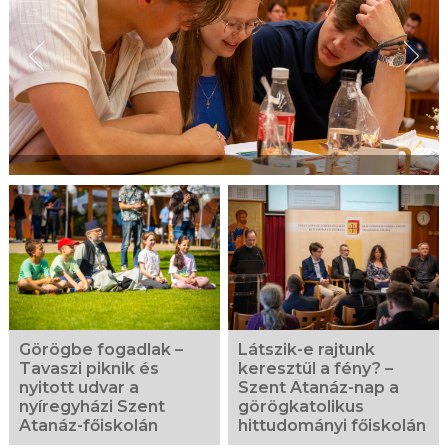
Görögbe fogadlak –
Látszik-e rajtunk
Tavaszi piknik és
keresztül a fény? –
nyitott udvar a
Szent Atanáz-nap a
nyíregyházi Szent
görögkatolikus
Atanáz-főiskolán
hittudományi főiskolán