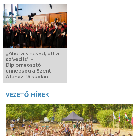
„Ahol a kincsed, ott a
szíved is” –
Diplomaosztó
ünnepség a Szent
Atanáz-főiskolán
VEZETŐ HÍREK