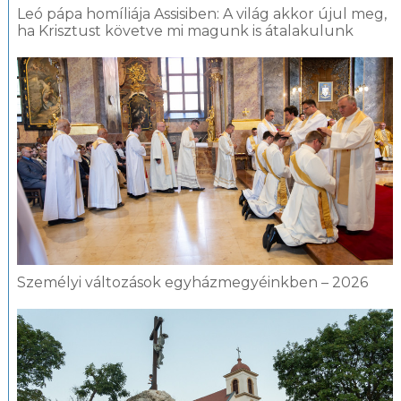
Leó pápa homíliája Assisiben: A világ akkor újul meg,
ha Krisztust követve mi magunk is átalakulunk
Személyi változások egyházmegyéinkben – 2026