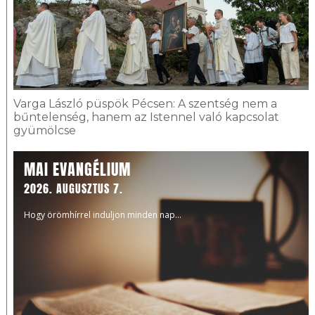
Varga László püspök Pécsen: A szentség nem a
bűntelenség, hanem az Istennel való kapcsolat
gyümölcse
MAI EVANGÉLIUM
2026. AUGUSZTUS 7.
Hogy örömhírrel induljon minden nap...