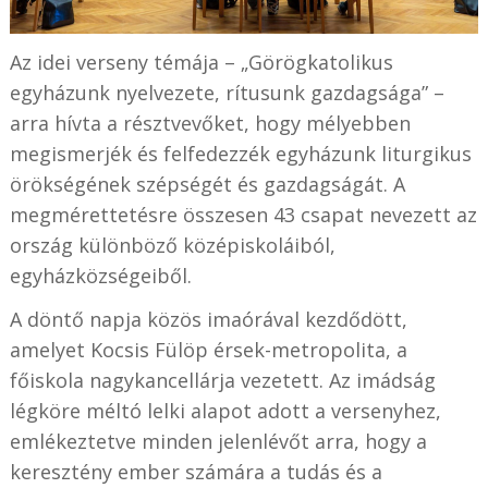
Az idei verseny témája – „Görögkatolikus
egyházunk nyelvezete, rítusunk gazdagsága” –
arra hívta a résztvevőket, hogy mélyebben
megismerjék és felfedezzék egyházunk liturgikus
örökségének szépségét és gazdagságát. A
megmérettetésre összesen 43 csapat nevezett az
ország különböző középiskoláiból,
egyházközségeiből.
A döntő napja közös imaórával kezdődött,
amelyet Kocsis Fülöp érsek-metropolita, a
főiskola nagykancellárja vezetett. Az imádság
légköre méltó lelki alapot adott a versenyhez,
emlékeztetve minden jelenlévőt arra, hogy a
keresztény ember számára a tudás és a