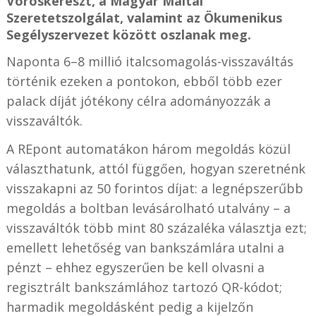
Vöröskereszt, a Magyar Máltai
Szeretetszolgálat, valamint az Ökumenikus
Segélyszervezet között oszlanak meg.
Naponta 6–8 millió italcsomagolás-visszaváltás
történik ezeken a pontokon, ebből több ezer
palack díját jótékony célra adományozzák a
visszaváltók.
A REpont automatákon három megoldás közül
választhatunk, attól függően, hogyan szeretnénk
visszakapni az 50 forintos díjat: a legnépszerűbb
megoldás a boltban levásárolható utalvány – a
visszaváltók több mint 80 százaléka választja ezt;
emellett lehetőség van bankszámlára utalni a
pénzt – ehhez egyszerűen be kell olvasni a
regisztrált bankszámlához tartozó QR-kódot;
harmadik megoldásként pedig a kijelzőn