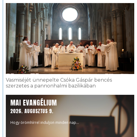
Vasmiséjét ünnepelte Csóka Gáspár bencés
szerzetes a pannonhalmi bazilikában
MAI EVANGÉLIUM
2026. AUGUSZTUS 9.
Hogy örömhírrel induljon minden nap...