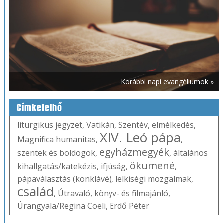
Korábbi napi evangéliumok »
Címkefelhő
liturgikus jegyzet
,
Vatikán
,
Szentév
,
elmélkedés
,
XIV. Leó pápa
Magnifica humanitas
,
,
egyházmegyék
szentek és boldogok
,
,
általános
ökumené
kihallgatás/katekézis
,
ifjúság
,
,
pápaválasztás (konklávé)
,
lelkiségi mozgalmak
,
család
,
Útravaló
,
könyv- és filmajánló
,
Úrangyala/Regina Coeli
,
Erdő Péter