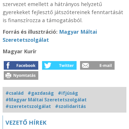
szervezet emellett a hátrányos helyzetű
gyerekeket fejlesztő játszótereinek fenntartását
is finanszírozza a támogatásból.
Forrás és illusztráci
ó:
Magyar Máltai
Szeretetszolgálat
Magyar Kurír
#család
#gazdaság
#ifjúság
#Magyar Máltai Szeretetszolgálat
#szeretetszolgálat
#szolidaritás
Kapcsolódó
VEZETŐ HÍREK
fotógaléria