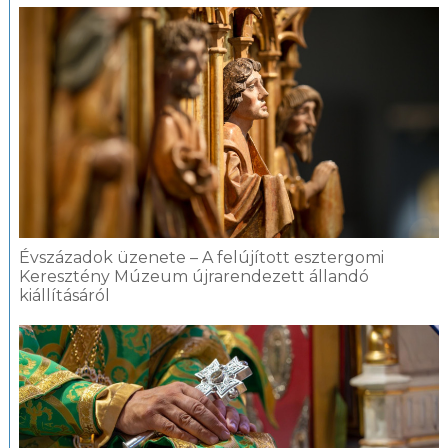
Évszázadok üzenete – A felújított esztergomi
Keresztény Múzeum újrarendezett állandó
kiállításáról