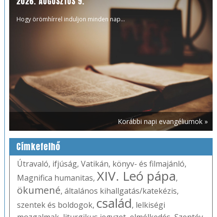
2026. AUGUSZTUS 9.
Hogy örömhírrel induljon minden nap...
Korábbi napi evangéliumok »
Címkefelhő
Útravaló
,
ifjúság
,
Vatikán
,
könyv- és filmajánló
,
XIV. Leó pápa
Magnifica humanitas
,
,
ökumené
,
általános kihallgatás/katekézis
,
család
szentek és boldogok
,
,
lelkiségi
mozgalmak
,
liturgikus jegyzet
,
elmélkedés
,
Szentév
,