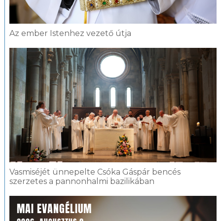
Az ember Istenhez vezető útja
Vasmiséjét ünnepelte Csóka Gáspár bencés
szerzetes a pannonhalmi bazilikában
MAI EVANGÉLIUM