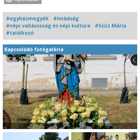
#egyházmegyék
#imádság
#népi vallásosság és népi kultúra
#Szűz Mária
#találkozó
Kapcsolódó fotógaléria