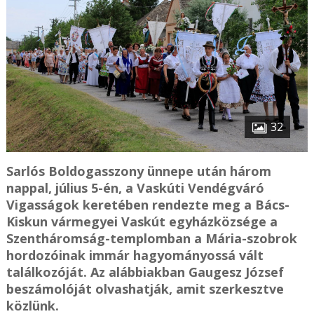
32
Sarlós Boldogasszony ünnepe után három
nappal, július 5-én, a Vaskúti Vendégváró
Vigasságok keretében rendezte meg a Bács-
Kiskun vármegyei Vaskút egyházközsége a
Szentháromság-templomban a Mária-szobrok
hordozóinak immár hagyományossá vált
találkozóját. Az alábbiakban Gaugesz József
beszámolóját olvashatják, amit szerkesztve
közlünk.