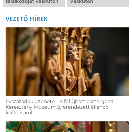
találkozóját Vaskúton
Vaskúton
VEZETŐ HÍREK
Évszázadok üzenete – A felújított esztergomi
Keresztény Múzeum újrarendezett állandó
kiállításáról