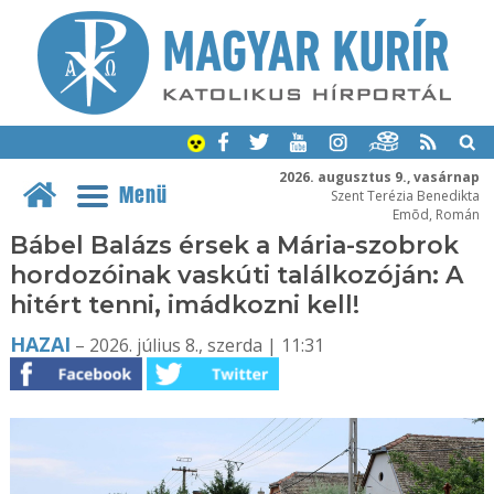
2026. augusztus 9., vasárnap
Menü
Szent Terézia Benedikta
Emõd, Román
Bábel Balázs érsek a Mária-szobrok
hordozóinak vaskúti találkozóján: A
hitért tenni, imádkozni kell!
HAZAI
– 2026. július 8., szerda | 11:31