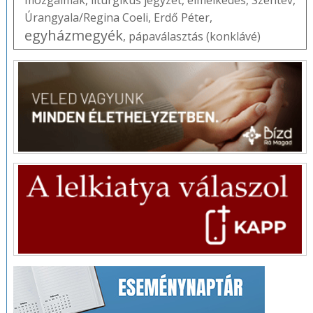
Úrangyala/Regina Coeli
,
Erdő Péter
,
egyházmegyék
,
pápaválasztás (konklávé)