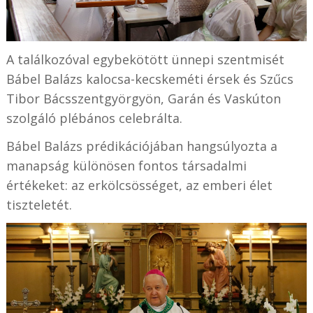
A találkozóval egybekötött ünnepi szentmisét
Bábel Balázs kalocsa-kecskeméti érsek és Szűcs
Tibor Bácsszentgyörgyön, Garán és Vaskúton
szolgáló plébános celebrálta.
Bábel Balázs prédikációjában hangsúlyozta a
manapság különösen fontos társadalmi
értékeket: az erkölcsösséget, az emberi élet
tiszteletét.