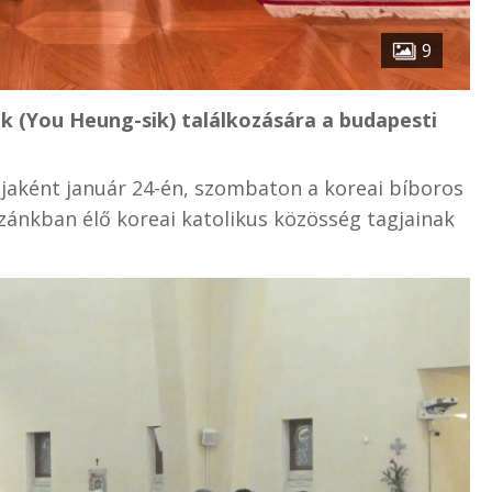
9
ik (You Heung-sik) találkozására a budapesti
tjaként január 24-én, szombaton a koreai bíboros
zánkban élő koreai katolikus közösség tagjainak