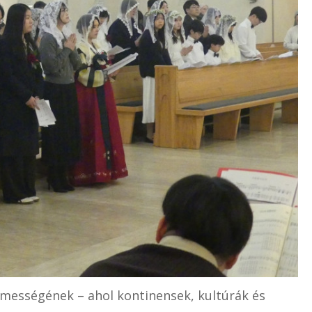
emességének – ahol kontinensek, kultúrák és