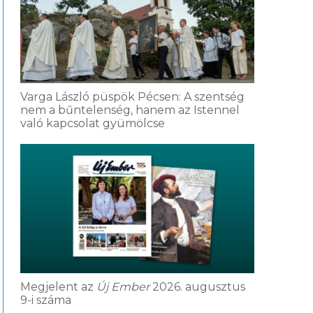
Varga László püspök Pécsen: A szentség
nem a bűntelenség, hanem az Istennel
való kapcsolat gyümölcse
Megjelent az
Új Ember
2026. augusztus
9-i száma