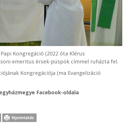
a Papi Kongregáció (2022 óta Klérus
soni emeritus érsek-püspök címmel ruházta fel.
iójának Kongregációja (ma Evangelizáció
Főegyházmegye Facebook-oldala