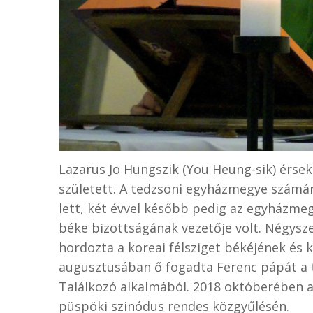
Lazarus Jo Hungszik (You Heung-sik) érse
született. A tedzsoni egyházmegye számá
lett, két évvel később pedig az egyházme
béke bizottságának vezetője volt. Négysz
hordozta a koreai félsziget békéjének és
augusztusában ő fogadta Ferenc pápát a t
Találkozó alkalmából. 2018 októberében a 
püspöki szinódus rendes közgyűlésén.