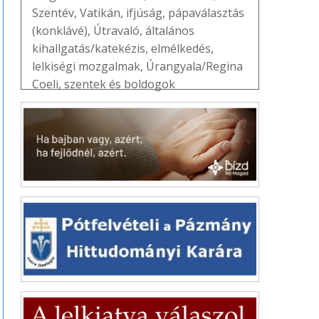
Szentév
,
Vatikán
,
ifjúság
,
pápaválasztás
(konklávé)
,
Útravaló
,
általános
kihallgatás/katekézis
,
elmélkedés
,
lelkiségi mozgalmak
,
Úrangyala/Regina
Coeli
,
szentek és boldogok