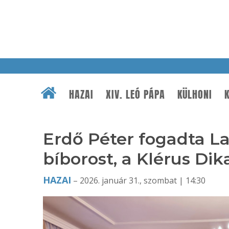
HAZAI
XIV. LEÓ PÁPA
KÜLHONI
K
Erdő Péter fogadta La
bíborost, a Klérus Di
HAZAI
– 2026. január 31., szombat | 14:30