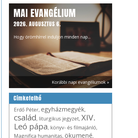
MAI EVANGÉLIUM
2026. AUGUSZTUS 6.
Hogy örömhírrel induljon minden nap...
Korábbi napi evangéliumok »
Címkefelhő
egyházmegyék
Erdő Péter
,
,
család
XIV.
,
liturgikus jegyzet
,
Leó pápa
,
könyv- és filmajánló
,
ökumené
Magnifica humanitas
,
,