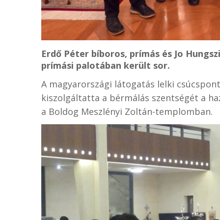
Erdő Péter bíboros, prímás és Jo Hungsz
prímási palotában került sor.
A magyarországi látogatás lelki csúcspon
kiszolgáltatta a bérmálás szentségét a ha
a Boldog Meszlényi Zoltán-templomban.