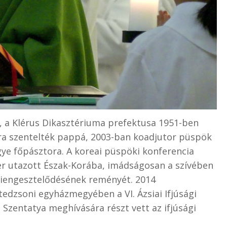
k, a Klérus Dikasztériuma prefektusa 1951-ben
ra szentelték pappá, 2003-ban koadjutor püspök
gye főpásztora. A koreai püspöki konferencia
er utazott Észak-Korába, imádságosan a szívében
 kiengesztelődésének reményét. 2014
edzsoni egyházmegyében a VI. Ázsiai Ifjúsági
Szentatya meghívására részt vett az ifjúsági