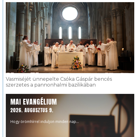
Vasmiséjét ünnepelte Csóka Gáspár bencés
szerzetes a pannonhalmi bazilikában
MAI EVANGÉLIUM
2026. AUGUSZTUS 9.
Hogy örömhírrel induljon minden nap...