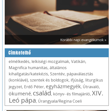
Korábbi napi evangéliumok »
Címkefelhő
elmélkedés
,
lelkiségi mozgalmak
,
Vatikán
,
Magnifica humanitas
,
általános
kihallgatás/katekézis
,
Szentév
,
pápaválasztás
(konklávé)
,
szentek és boldogok
,
ifjúság
,
liturgikus
egyházmegyék
jegyzet
,
Erdő Péter
,
,
Útravaló
,
család
XIV.
ökumené
,
,
könyv- és filmajánló
,
Leó pápa
,
Úrangyala/Regina Coeli