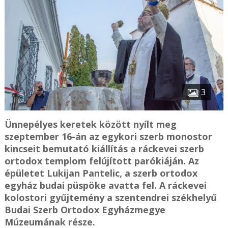
3
Ünnepélyes keretek között nyílt meg
szeptember 16-án az egykori szerb monostor
kincseit bemutató kiállítás a ráckevei szerb
ortodox templom felújított parókiáján. Az
épületet Lukijan Pantelic, a szerb ortodox
egyház budai püspöke avatta fel. A ráckevei
kolostori gyűjtemény a szentendrei székhelyű
Budai Szerb Ortodox Egyházmegye
Múzeumának része.