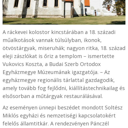
A ráckevei kolostor kincstárában a 18. századi
műalkotások vannak túlsúlyban, ikonok,
ötvöstárgyak, miseruhák; nagyon ritka, 18. század
eleji zászlókat is őriz a templom – ismertette
Vukovics Koszta, a Budai Szerb Ortodox
Egyházmegye Múzeumának igazgatója. – Az
egyházmegye regionális tárlattal gazdagodik,
amely tovább fog fejlődni, kiállítástechnikailag és
elsősorban a műtárgyak restaurálásával.
Az eseményen ünnepi beszédet mondott Soltész
Miklós egyházi és nemzetiségi kapcsolatokért
felelős államtitkár. A rendezvényen Pánczél