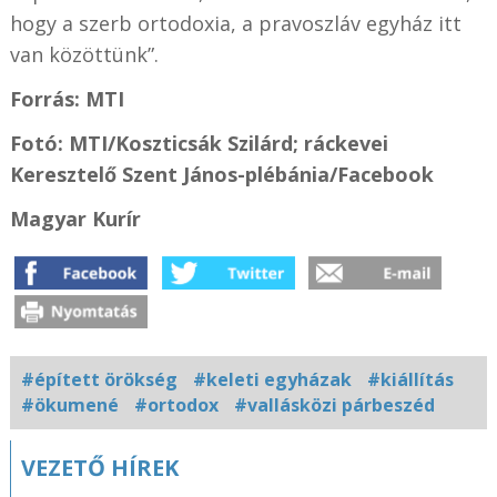
hogy a szerb ortodoxia, a pravoszláv egyház itt
van közöttünk”.
Forrás: MTI
Fotó: MTI/Koszticsák Szilárd; ráckevei
Keresztelő Szent János-plébánia/Facebook
Magyar Kurír
#épített örökség
#keleti egyházak
#kiállítás
#ökumené
#ortodox
#vallásközi párbeszéd
Kapcsolódó
VEZETŐ HÍREK
fotógaléria