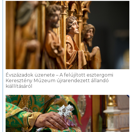
Évszázadok üzenete – A felújított esztergomi
Keresztény Múzeum újrarendezett állandó
kiállításáról