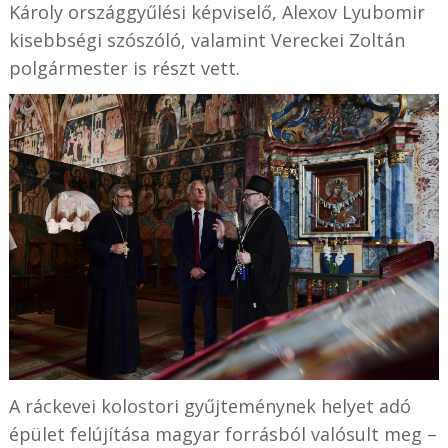
Károly országgyűlési képviselő, Alexov Lyubomir
kisebbségi szószóló, valamint Vereckei Zoltán
polgármester is részt vett.
A ráckevei kolostori gyűjteménynek helyet adó
épület felújítása magyar forrásból valósult meg –