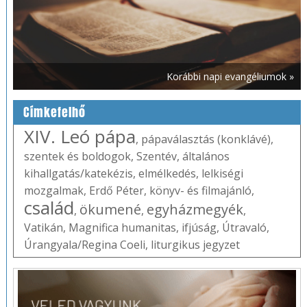
Korábbi napi evangéliumok »
Címkefelhő
XIV. Leó pápa
,
pápaválasztás (konklávé)
,
szentek és boldogok
,
Szentév
,
általános
kihallgatás/katekézis
,
elmélkedés
,
lelkiségi
mozgalmak
,
Erdő Péter
,
könyv- és filmajánló
,
család
ökumené
egyházmegyék
,
,
,
Vatikán
,
Magnifica humanitas
,
ifjúság
,
Útravaló
,
Úrangyala/Regina Coeli
,
liturgikus jegyzet