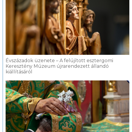
Évszázadok üzenete – A felújított esztergomi
Keresztény Múzeum újrarendezett állandó
kiállításáról