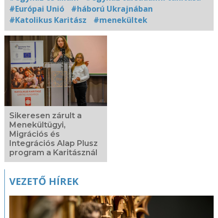
#Európai Unió
#háború Ukrajnában
#Katolikus Karitász
#menekültek
Kapcsolódó
fotógaléria
Sikeresen zárult a
Menekültügyi,
Migrációs és
Integrációs Alap Plusz
program a Karitásznál
VEZETŐ HÍREK