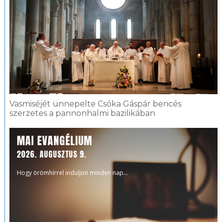
Vasmiséjét ünnepelte Csóka Gáspár bencés
szerzetes a pannonhalmi bazilikában
MAI EVANGÉLIUM
2026. AUGUSZTUS 9.
Hogy örömhírrel induljon minden nap...