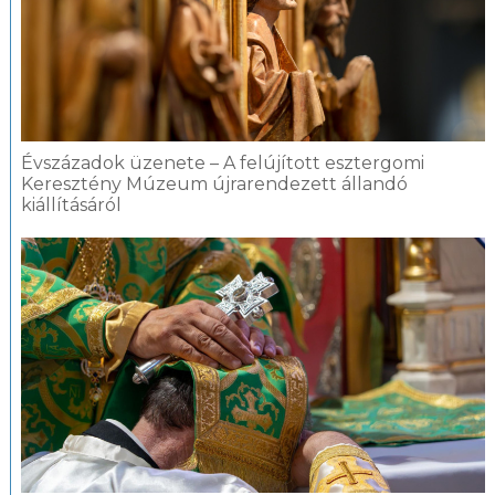
Évszázadok üzenete – A felújított esztergomi
Keresztény Múzeum újrarendezett állandó
kiállításáról