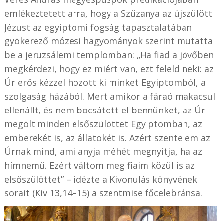
emlékeztetett arra, hogy a Szűzanya az újszülött
Jézust az egyiptomi fogság tapasztalatában
gyökerező mózesi hagyományok szerint mutatta
be a jeruzsálemi templomban: „Ha fiad a jövőben
megkérdezi, hogy ez miért van, ezt feleld neki: az
Úr erős kézzel hozott ki minket Egyiptomból, a
szolgaság házából. Mert amikor a fáraó makacsul
ellenállt, és nem bocsátott el bennünket, az Úr
megölt minden elsőszülöttet Egyiptomban, az
emberekét is, az állatokét is. Azért szentelem az
Úrnak mind, ami anyja méhét megnyitja, ha az
hímnemű. Ezért váltom meg fiaim közül is az
elsőszülöttet” – idézte a Kivonulás könyvének
sorait
(Kiv 13,14–15)
a szentmise főcelebránsa.