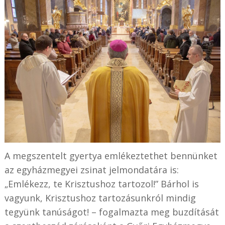
A megszentelt gyertya emlékeztethet bennünket
az egyházmegyei zsinat jelmondatára is:
„Emlékezz, te Krisztushoz tartozol!” Bárhol is
vagyunk, Krisztushoz tartozásunkról mindig
tegyünk tanúságot! – fogalmazta meg buzdítását