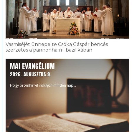
Vasmiséjét ünnepelte Csóka Gáspár bencés
szerzetes a pannonhalmi bazilikában
MAI EVANGÉLIUM
2026. AUGUSZTUS 9.
Hogy örömhírrel induljon minden nap...