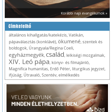
Korábbi napi evangéliumok »
Címkefelhő
általános kihallgatás/katekézis
,
Vatikán
,
ökumené
pápaválasztás (konklávé)
,
,
szentek és
boldogok
,
Úrangyala/Regina Coeli
,
család
egyházmegyék
,
,
lelkiségi mozgalmak
,
XIV. Leó pápa
,
könyv- és filmajánló
,
Magnifica humanitas
,
Erdő Péter
,
liturgikus jegyzet
,
ifjúság
,
Útravaló
,
Szentév
,
elmélkedés