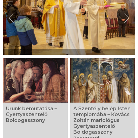
Urunk bemutatása –
A Szentély belép Isten
Gyertyaszentelő
templomába – Kovács
Boldogasszony
Zoltán mariológus
Gyertyaszentelő
Boldogasszony
ünnepéről