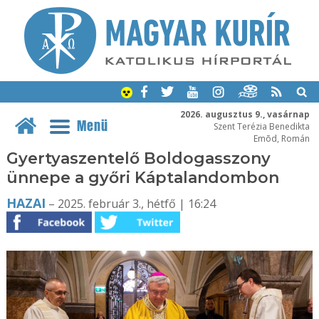
2026. augusztus 9., vasárnap
Menü
Szent Terézia Benedikta
Emõd, Román
Gyertyaszentelő Boldogasszony
ünnepe a győri Káptalandombon
HAZAI
– 2025. február 3., hétfő | 16:24