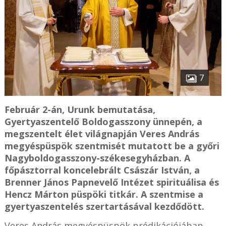
7
Február 2-án, Urunk bemutatása,
Gyertyaszentelő Boldogasszony ünnepén, a
megszentelt élet világnapján Veres András
megyéspüspök szentmisét mutatott be a győri
Nagyboldogasszony-székesegyházban. A
főpásztorral koncelebrált Császár István, a
Brenner János Papnevelő Intézet spirituálisa és
Hencz Márton püspöki titkár. A szentmise a
gyertyaszentelés szertartásával kezdődött.
Veres András megyéspüspök prédikációjában