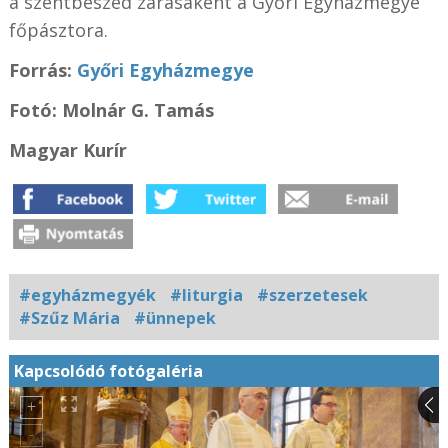
a szentbeszéd zárásaként a Győri Egyházmegye
főpásztora.
Forrás:
Győri Egyházmegye
Fotó:
Molnár G. Tamás
Magyar Kurír
#egyházmegyék
#liturgia
#szerzetesek
#Szűz Mária
#ünnepek
Kapcsolódó fotógaléria