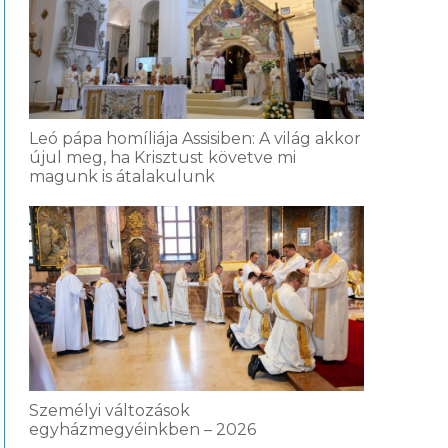
Leó pápa homíliája Assisiben: A világ akkor
újul meg, ha Krisztust követve mi
magunk is átalakulunk
Személyi változások
egyházmegyéinkben – 2026