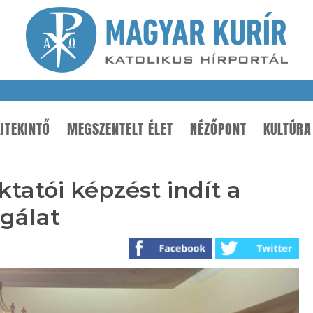
ITEKINTŐ
MEGSZENTELT ÉLET
NÉZŐPONT
KULTÚRA
tatói képzést indít a
lgálat