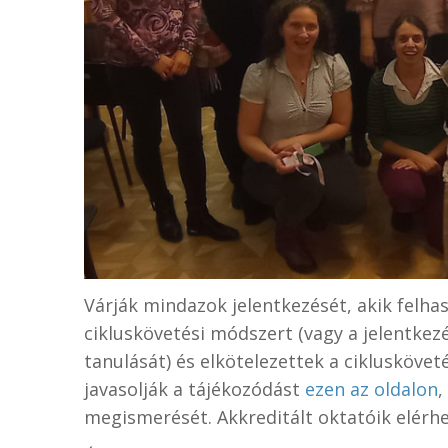
Várják mindazok jelentkezését, akik felhas
cikluskövetési módszert (vagy a jelentke
tanulását) és elkötelezettek a ciklusköv
javasolják a tájékozódást
ezen az oldalon
,
megismerését. Akkreditált oktatóik elérhető