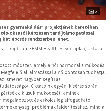
2
zetes gyermekáldás” projektjének keretében
etés-oktatói képzésen tandíjtámogatással
g kétlépcsős rendszerben lehet.
ngs, Creighton, FEMM Health és Sensiplan) oktatói
olgozott módszer, amely a női hormonális működés
l. Megfelelő alkalmazással a nő pontosan tudhatja,
az ismeret nagyban segíti az
udatosságot. Oktatóink egyéni kísérés során
megértsék ciklusuk működését, aminek
megalapozott és erkölcsileg elfogadható
termékenységi problémák felderítéséhez, mind a