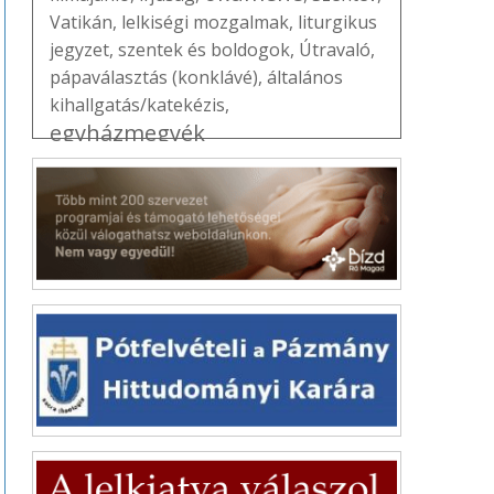
Vatikán
,
lelkiségi mozgalmak
,
liturgikus
jegyzet
,
szentek és boldogok
,
Útravaló
,
pápaválasztás (konklávé)
,
általános
kihallgatás/katekézis
,
egyházmegyék