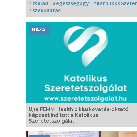
#család
#egészségügy
#Katolikus Szere
#szexualitás
Kapcsolódó
HAZAI
fotógaléria
Újra FEMM Health cikluskövetés-oktatói
képzést indított a Katolikus
Szeretetszolgálat