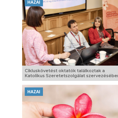
HAZAI
Cikluskövetést oktatók találkoztak a
Katolikus Szeretetszolgálat szervezésébe
HAZAI