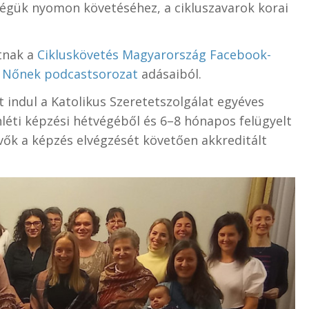
égük nyomon követéséhez, a cikluszavarok korai
tnak a
Cikluskövetés Magyarország Facebook-
 Nőnek podcastsorozat
adásaiból.
t indul a Katolikus Szeretetszolgálat egyéves
léti képzési hétvégéből és 6–8 hónapos felügyelt
evők a képzés elvégzését követően akkreditált