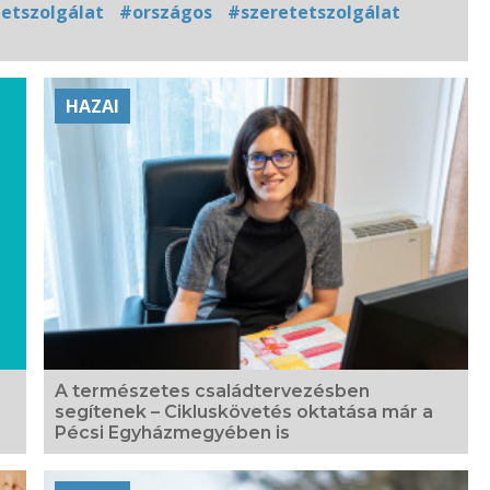
tetszolgálat
#országos
#szeretetszolgálat
HAZAI
A természetes családtervezésben
segítenek – Cikluskövetés oktatása már a
Pécsi Egyházmegyében is