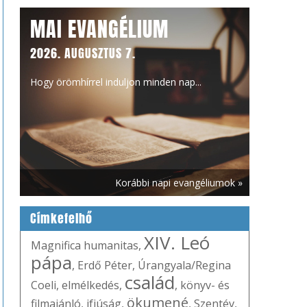
MAI EVANGÉLIUM
2026. AUGUSZTUS 7.
Hogy örömhírrel induljon minden nap...
Korábbi napi evangéliumok »
Címkefelhő
XIV. Leó
Magnifica humanitas
,
pápa
,
Erdő Péter
,
Úrangyala/Regina
család
Coeli
,
elmélkedés
,
,
könyv- és
ökumené
filmajánló
,
ifjúság
,
,
Szentév
,