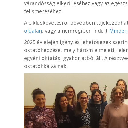
várandósság elkerüléséhez vagy az egészs
felismeréséhez.
A cikluskövetésről bővebben tájékozódha
oldalán
, vagy a nemrégiben indult
Minden
2025 év elején igény és lehetőségek szerin
oktatóképzése, mely három elméleti, jelen
egyéni oktatási gyakorlatból áll. A résztv
oktatókká válnak.