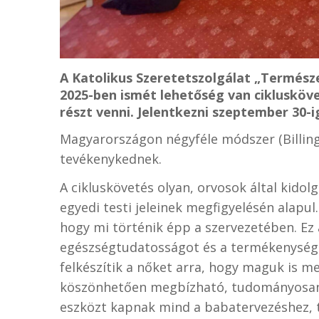
A Katolikus Szeretetszolgálat „Termés
2025-ben ismét lehetőség van ciklusköv
részt venni. Jelentkezni szeptember 30-i
Magyarországon négyféle
módszer
(Billi
tevékenykednek.
A cikluskövetés olyan, orvosok által kid
egyedi testi jeleinek megfigyelésén alapu
hogy mi történik épp a szervezetében. Ez 
egészségtudatosságot és a termékenységt
felkészítik a nőket arra, hogy maguk is 
köszönhetően megbízható, tudományosan 
eszközt kapnak mind a babatervezéshez, 