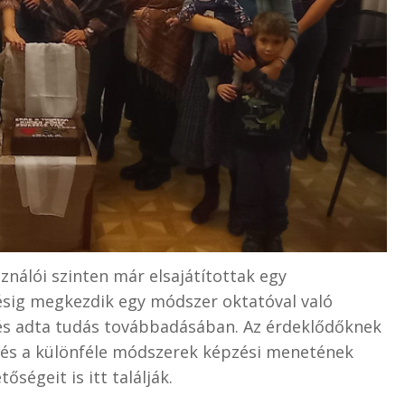
ználói szinten már elsajátítottak egy
zésig megkezdik egy módszer oktatóval való
etés adta tudás továbbadásában. Az érdeklődőknek
 és a különféle módszerek képzési menetének
ségeit is itt találják.