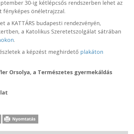
eptember 30-ig kétlépcsős rendszerben lehet az
 fényképes önéletrajzzal.
őket a KATTÁRS budapesti rendezvényén,
rtben, a Katolikus Szeretetszolgálat sátrában
mokon
.
részletek a képzést meghirdető
plakáton
fler Orsolya, a Természetes gyermekáldás
lat