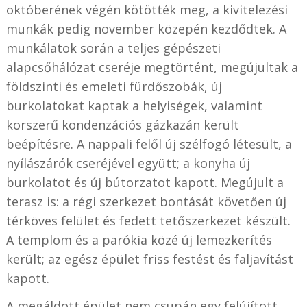
októberének végén kötötték meg, a kivitelezési
munkák pedig november közepén kezdődtek. A
munkálatok során a teljes gépészeti
alapcsőhálózat cseréje megtörtént, megújultak a
földszinti és emeleti fürdőszobák, új
burkolatokat kaptak a helyiségek, valamint
korszerű kondenzációs gázkazán került
beépítésre. A nappali felől új szélfogó létesült, a
nyílászárók cseréjével együtt; a konyha új
burkolatot és új bútorzatot kapott. Megújult a
terasz is: a régi szerkezet bontását követően új
térköves felület és fedett tetőszerkezet készült.
A templom és a parókia közé új lemezkerítés
került; az egész épület friss festést és faljavítást
kapott.
A megáldott épület nem csupán egy felújított