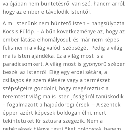
valójában nem büntetésről van szó, hanem arról,
hogy az ember eltávolodik Istentől.
A mi Istenünk nem büntető Isten – hangsúlyozta
Kocsis Fülöp. – A bűn következménye az, hogy az
ember látása elhomályosul, és már nem képes
felismerni a világ valódi szépségét. Pedig a világ
ma is Isten ajándéka. Ez a világ most is a
paradicsomkert. A világ most is gyönyörű szépen
beszél az Istenről. Elég egy erdei sétára, a
csillagos ég szemlélésére vagy a természet
szépségeire gondolni, hogy megérezzük: a
teremtett világ ma is Isten jóságáról tanúskodik
– fogalmazott a hajdúdorogi érsek. – A szentek
éppen azért képesek boldogan élni, mert
tekintetüket Krisztusra szegezik. Nem a
nehézségek hiánya teszi őket boldoggá, hanem