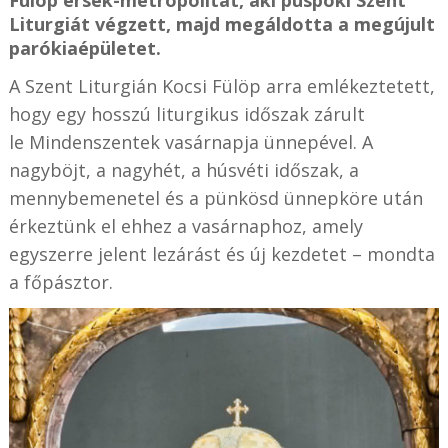
Fülöp érsek-metropolitát, aki püspöki Szent
Liturgiát végzett, majd megáldotta a megújult
parókiaépületet.
A Szent Liturgián Kocsi Fülöp arra emlékeztetett,
hogy egy hosszú liturgikus időszak zárult
le Mindenszentek vasárnapja ünnepével. A
nagyböjt, a nagyhét, a húsvéti időszak, a
mennybemenetel és a pünkösd ünnepköre után
érkeztünk el ehhez a vasárnaphoz, amely
egyszerre jelent lezárást és új kezdetet – mondta
a főpásztor.