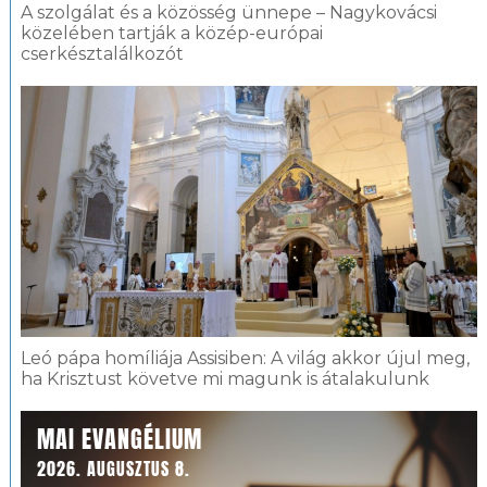
A szolgálat és a közösség ünnepe – Nagykovácsi
közelében tartják a közép-európai
cserkésztalálkozót
Leó pápa homíliája Assisiben: A világ akkor újul meg,
ha Krisztust követve mi magunk is átalakulunk
MAI EVANGÉLIUM
2026. AUGUSZTUS 8.