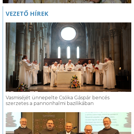
VEZETŐ HÍREK
Vasmiséjét ünnepelte Csóka Gáspár bencés
szerzetes a pannonhalmi bazilikában