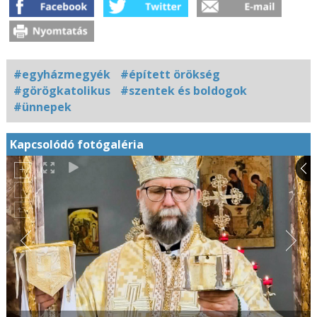
#egyházmegyék
#épített örökség
#görögkatolikus
#szentek és boldogok
#ünnepek
Kapcsolódó fotógaléria