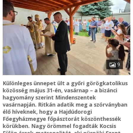
9
Különleges ünnepet ült a győri görögkatolikus
közösség május 31-én, vasárnap – a bizánci
hagyomány szerint Mindenszentek
vasárnapján. Ritkán adatik meg a szórványban
élő híveknek, hogy a Hajdúdorogi
Főegyházmegye főpásztorát köszönthessék
körükben. Nagy örömmel fogadták Kocsis