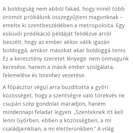
A boldogság nem abból fakad, hogy minél több
örömöt próbálunk összegyűjteni magunknak –
emelte ki szentbeszédében a metropoloita. Egy
esküvői prédikáció példáját felidézve arról
beszélt, hogy az ember akkor válik igazán
boldoggá, amikor másokat akar boldoggá tenni.
Ez a keresztény szeretet lényege: nem önmagunk
keresése, hanem a másik ember szolgálata,
felemelése és Istenhez vezetése.
A főpásztor végül arra buzdította a győri
közösséget, hogy a szentségre való törekvés ne
csupán szép gondolat maradjon, hanem
mindennapi feladat legyen. „Szenteknek itt kell
lenni Győrben, ebben a közösségben, a mi
családjainkban, a mi életterünkben.” A világ