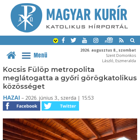
2026. augusztus 8., szombat
Menü
Szent Domonkos
László, Eszmeralda
Kocsis Fülöp metropolita
meglátogatta a győri görögkatolikus
közösséget
HAZAI
– 2026. június 3., szerda | 15:53