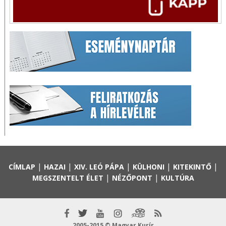
|
|
|
|
|
CÍMLAP
HAZAI
XIV. LEÓ PÁPA
KÜLHONI
KITEKINTŐ
|
|
MEGSZENTELT ÉLET
NÉZŐPONT
KULTÚRA
2005-2015 © Magyar Kurír