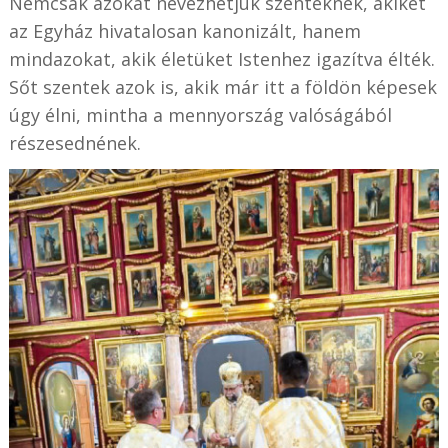
Nemcsak azokat nevezhetjük szenteknek, akiket
az Egyház hivatalosan kanonizált, hanem
mindazokat, akik életüket Istenhez igazítva élték.
Sőt szentek azok is, akik már itt a földön képesek
úgy élni, mintha a mennyország valóságából
részesednének.