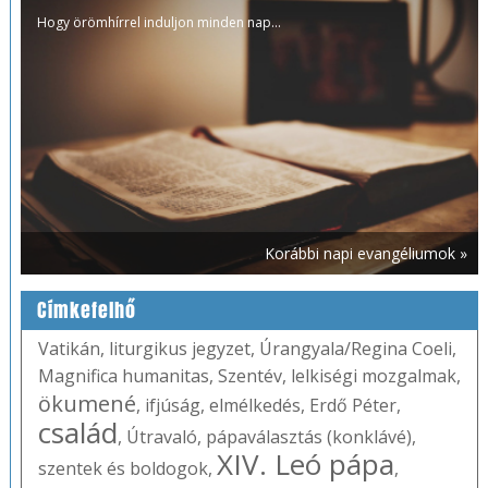
Hogy örömhírrel induljon minden nap...
Korábbi napi evangéliumok »
Címkefelhő
Vatikán
,
liturgikus jegyzet
,
Úrangyala/Regina Coeli
,
Magnifica humanitas
,
Szentév
,
lelkiségi mozgalmak
,
ökumené
,
ifjúság
,
elmélkedés
,
Erdő Péter
,
család
,
Útravaló
,
pápaválasztás (konklávé)
,
XIV. Leó pápa
szentek és boldogok
,
,