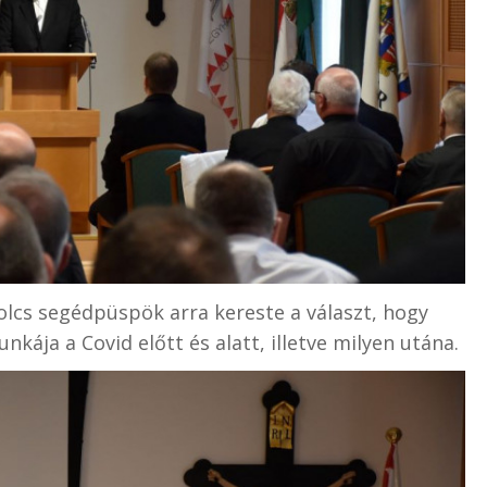
lcs segédpüspök arra kereste a választ, hogy
unkája a Covid előtt és alatt, illetve milyen utána.