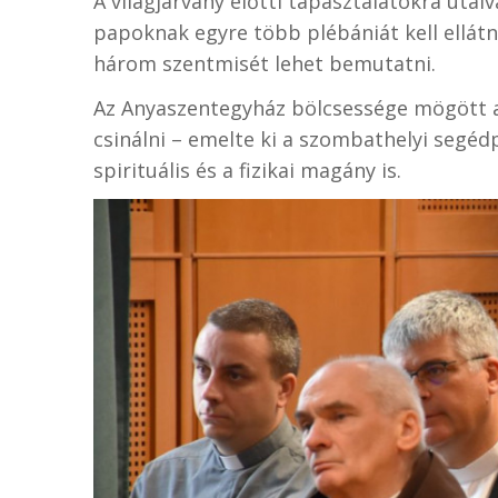
A világjárvány előtti tapasztalatokra utalv
papoknak egyre több plébániát kell ellátni
három szentmisét lehet bemutatni.
Az Anyaszentegyház bölcsessége mögött a
csinálni – emelte ki a szombathelyi segé
spirituális és a fizikai magány is.