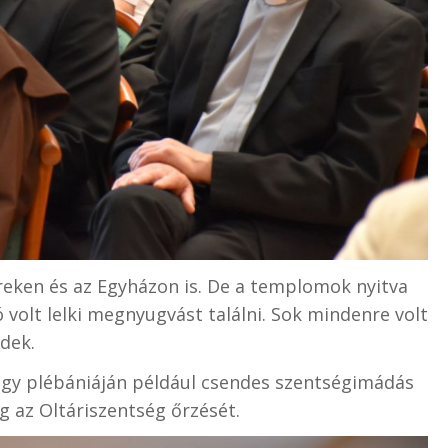
ereken és az Egyházon is. De a templomok nyitva
jó volt lelki megnyugvást találni. Sok mindenre volt
dek.
ogy plébániáján például csendes szentségimádás
g az Oltáriszentség őrzését.