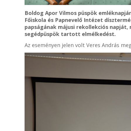
Boldog Apor Vilmos püspök emléknapján
Főiskola és Papnevelő Intézet díszterm
papságának májusi rekollekciós napját,
segédpüspök tartott elmélkedést.
Az eseményen jelen volt Veres András meg