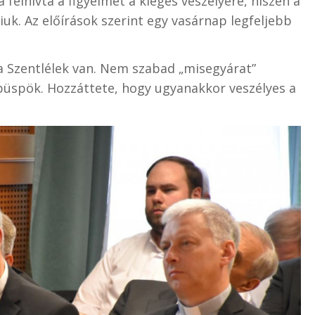
a felhívta a figyelmet a kiégés veszélyére, hiszen a
uk. Az előírások szerint egy vasárnap legfeljebb
 Szentlélek van. Nem szabad „misegyárat”
dpüspök. Hozzáttete, hogy ugyanakkor veszélyes a