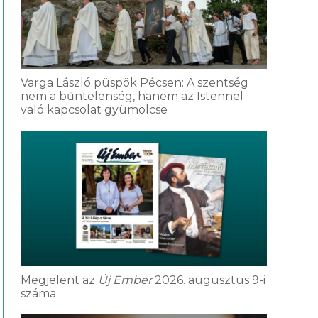
Varga László püspök Pécsen: A szentség
nem a bűntelenség, hanem az Istennel
való kapcsolat gyümölcse
Megjelent az
Új Ember
2026. augusztus 9-i
száma