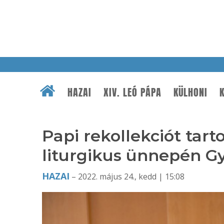
HAZAI
XIV. LEÓ PÁPA
KÜLHONI
K
Papi rekollekciót tart
liturgikus ünnepén G
HAZAI
– 2022. május 24., kedd | 15:08