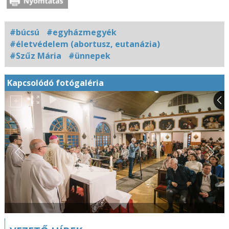
#búcsú
#egyházmegyék
#életvédelem (abortusz, eutanázia)
#Szűz Mária
#ünnepek
Kapcsolódó fotógaléria