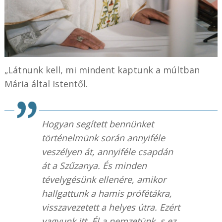
„Látnunk kell, mi mindent kaptunk a múltban
Mária által Istentől.
Hogyan segített bennünket
történelmünk során annyiféle
veszélyen át, annyiféle csapdán
át a Szűzanya. És minden
tévelygésünk ellenére, amikor
hallgattunk a hamis prófétákra,
visszavezetett a helyes útra. Ezért
vagyunk itt. Él a nemzetünk, s ez