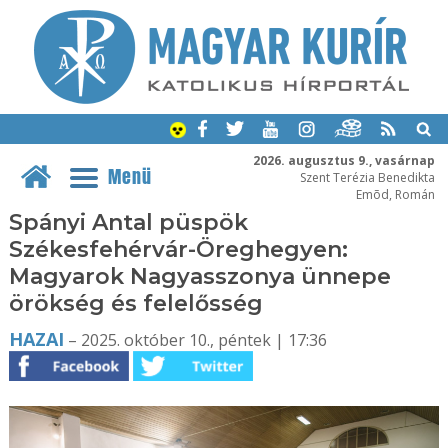
2026. augusztus 9., vasárnap
Menü
Szent Terézia Benedikta
Emõd, Román
Spányi Antal püspök
Székesfehérvár-Öreghegyen:
Magyarok Nagyasszonya ünnepe
örökség és felelősség
HAZAI
– 2025. október 10., péntek | 17:36