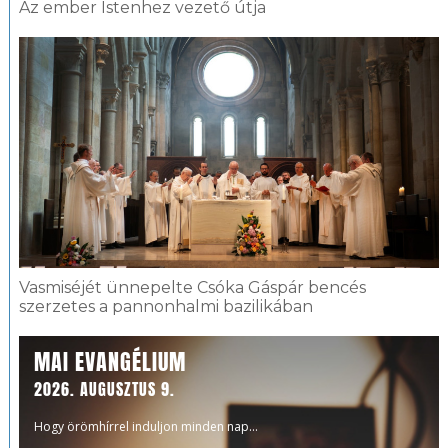
Az ember Istenhez vezető útja
Vasmiséjét ünnepelte Csóka Gáspár bencés
szerzetes a pannonhalmi bazilikában
MAI EVANGÉLIUM
2026. AUGUSZTUS 9.
Hogy örömhírrel induljon minden nap...