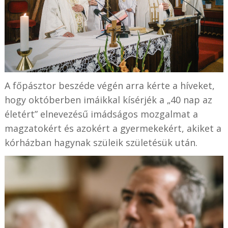
A főpásztor beszéde végén arra kérte a híveket,
hogy októberben imáikkal kísérjék a „40 nap az
életért” elnevezésű imádságos mozgalmat a
magzatokért és azokért a gyermekekért, akiket a
kórházban hagynak szüleik születésük után.