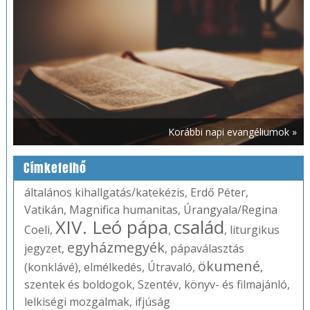
Korábbi napi evangéliumok »
Címkefelhő
általános kihallgatás/katekézis
,
Erdő Péter
,
Vatikán
,
Magnifica humanitas
,
Úrangyala/Regina
XIV. Leó pápa
család
Coeli
,
,
,
liturgikus
egyházmegyék
jegyzet
,
,
pápaválasztás
ökumené
(konklávé)
,
elmélkedés
,
Útravaló
,
,
szentek és boldogok
,
Szentév
,
könyv- és filmajánló
,
lelkiségi mozgalmak
,
ifjúság