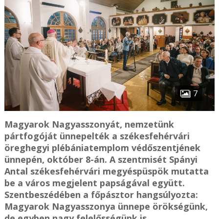
7
Magyarok Nagyasszonyát, nemzetünk
pártfogóját ünnepelték a székesfehérvári
öreghegyi plébániatemplom védőszentjének
ünnepén, október 8-án. A szentmisét Spányi
Antal székesfehérvári megyéspüspök mutatta
be a város megjelent papságával együtt.
Szentbeszédében a főpásztor hangsúlyozta:
Magyarok Nagyasszonya ünnepe örökségünk,
de egyben nagy felelősségünk is.