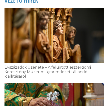
VEZETŐ HÍREK
Évszázadok üzenete – A felújított esztergomi
Keresztény Múzeum újrarendezett állandó
kiállításáról