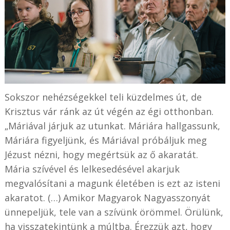
Sokszor nehézségekkel teli küzdelmes út, de
Krisztus vár ránk az út végén az égi otthonban.
„Máriával járjuk az utunkat. Máriára hallgassunk,
Máriára figyeljünk, és Máriával próbáljuk meg
Jézust nézni, hogy megértsük az ő akaratát.
Mária szívével és lelkesedésével akarjuk
megvalósítani a magunk életében is ezt az isteni
akaratot. (…) Amikor Magyarok Nagyasszonyát
ünnepeljük, tele van a szívünk örömmel. Örülünk,
ha visszatekintünk a múltba. Érezzük azt, hogy