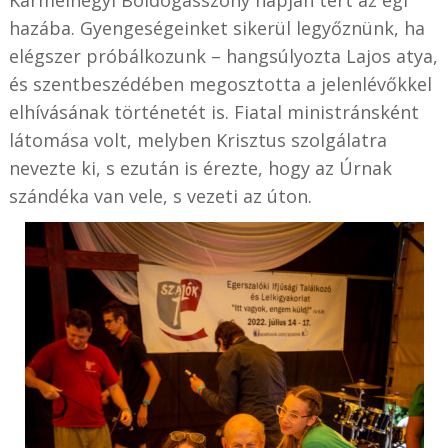
Kármelhegyi Boldogasszony napján tért az égi
hazába. Gyengeségeinket sikerül legyőznünk, ha
elégszer próbálkozunk – hangsúlyozta Lajos atya,
és szentbeszédében megosztotta a jelenlévőkkel
elhívásának történetét is. Fiatal ministránsként
látomása volt, melyben Krisztus szolgálatra
nevezte ki, s ezután is érezte, hogy az Úrnak
szándéka van vele, s vezeti az úton.