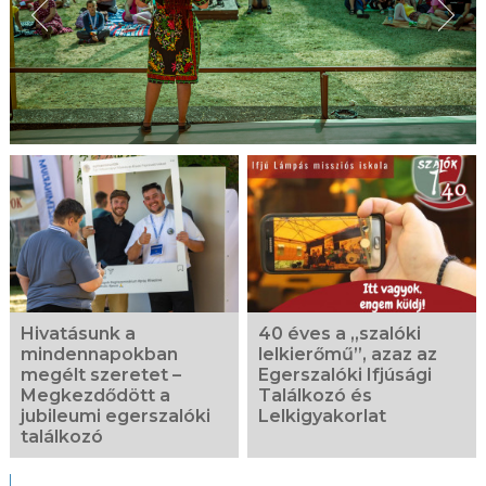
Hivatásunk a
40 éves a „szalóki
mindennapokban
lelkierőmű”, azaz az
megélt szeretet –
Egerszalóki Ifjúsági
Megkezdődött a
Találkozó és
jubileumi egerszalóki
Lelkigyakorlat
találkozó