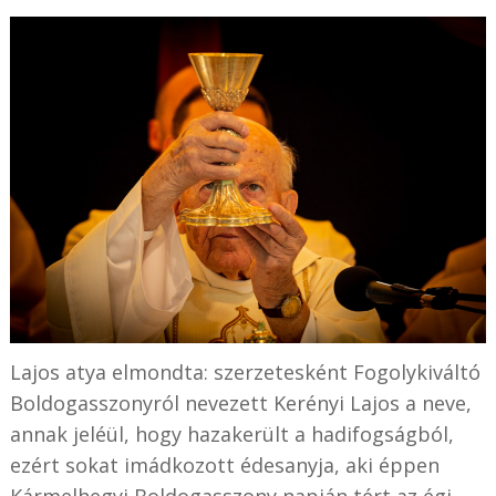
Lajos atya elmondta: szerzetesként Fogolykiváltó
Boldogasszonyról nevezett Kerényi Lajos a neve,
annak jeléül, hogy hazakerült a hadifogságból,
ezért sokat imádkozott édesanyja, aki éppen