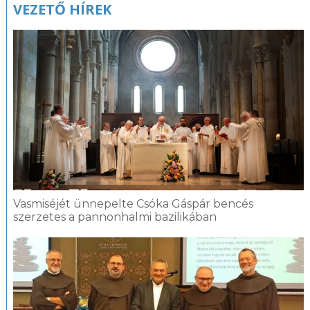
VEZETŐ HÍREK
Vasmiséjét ünnepelte Csóka Gáspár bencés
szerzetes a pannonhalmi bazilikában