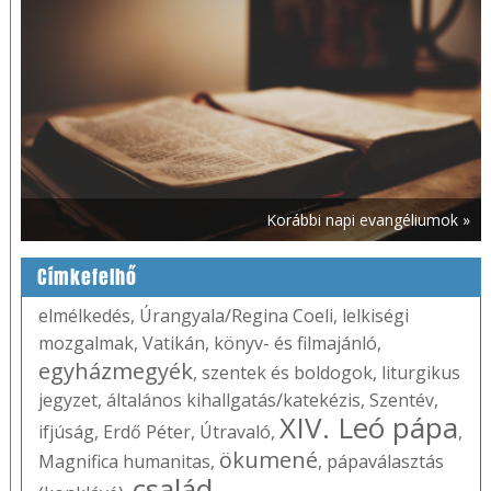
Korábbi napi evangéliumok »
Címkefelhő
elmélkedés
,
Úrangyala/Regina Coeli
,
lelkiségi
mozgalmak
,
Vatikán
,
könyv- és filmajánló
,
egyházmegyék
,
szentek és boldogok
,
liturgikus
jegyzet
,
általános kihallgatás/katekézis
,
Szentév
,
XIV. Leó pápa
ifjúság
,
Erdő Péter
,
Útravaló
,
,
ökumené
Magnifica humanitas
,
,
pápaválasztás
család