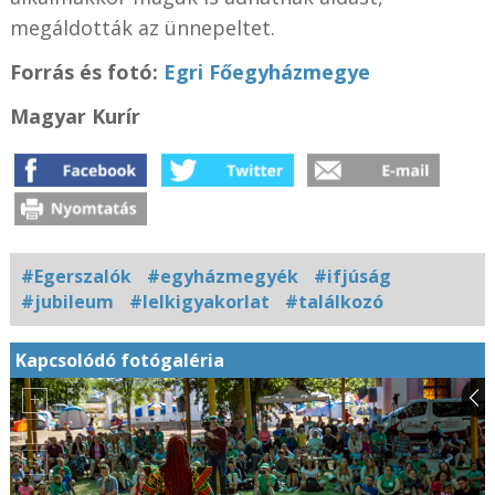
megáldották az ünnepeltet.
Forrás és f
otó:
Egri Főegyházmegye
Magyar Kurír
#Egerszalók
#egyházmegyék
#ifjúság
#jubileum
#lelkigyakorlat
#találkozó
Kapcsolódó fotógaléria