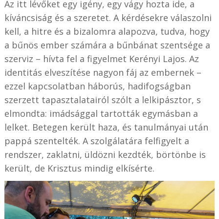
Az itt lévőket egy igény, egy vágy hozta ide, a
kíváncsiság és a szeretet. A kérdésekre válaszolni
kell, a hitre és a bizalomra alapozva, tudva, hogy
a bűnös ember számára a bűnbánat szentsége a
szerviz – hívta fel a figyelmet Kerényi Lajos. Az
identitás elveszítése nagyon fáj az embernek –
ezzel kapcsolatban háborús, hadifogságban
szerzett tapasztalatairól szólt a lelkipásztor, s
elmondta: imádsággal tartották egymásban a
lelket. Betegen került haza, és tanulmányai után
pappá szentelték. A szolgálatára felfigyelt a
rendszer, zaklatni, üldözni kezdték, börtönbe is
került, de Krisztus mindig elkísérte.