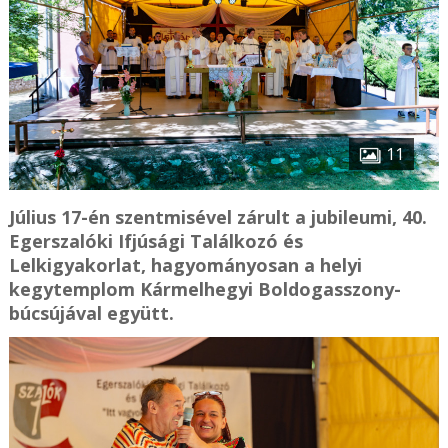
11
Július 17-én szentmisével zárult a jubileumi, 40.
Egerszalóki Ifjúsági Találkozó és
Lelkigyakorlat, hagyományosan a helyi
kegytemplom Kármelhegyi Boldogasszony-
búcsújával együtt.