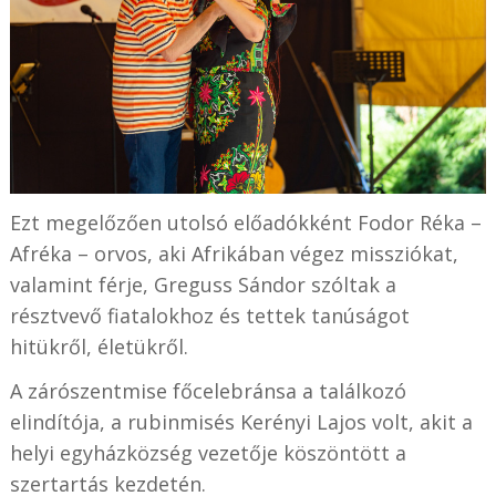
Ezt megelőzően utolsó előadókként Fodor Réka –
Afréka – orvos, aki Afrikában végez missziókat,
valamint férje, Greguss Sándor szóltak a
résztvevő fiatalokhoz és tettek tanúságot
hitükről, életükről.
A zárószentmise főcelebránsa a találkozó
elindítója, a rubinmisés Kerényi Lajos volt, akit a
helyi egyházközség vezetője köszöntött a
szertartás kezdetén.