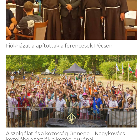
Fiókházat alapítottak a ferencesek Pécsen
A szolgálat és a közösség ünnepe – Nagykovácsi
közelében tartják a közép-európai