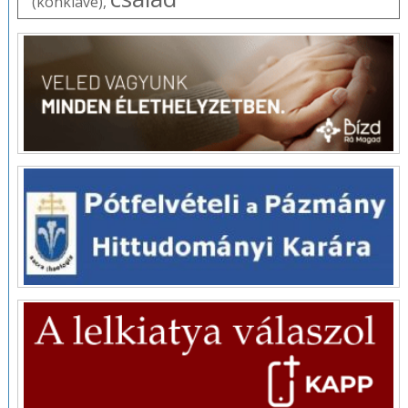
(konklávé)
,