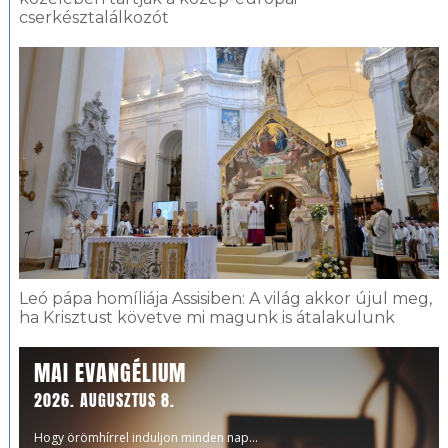
cserkésztalálkozót
Leó pápa homíliája Assisiben: A világ akkor újul meg,
ha Krisztust követve mi magunk is átalakulunk
MAI EVANGÉLIUM
2026. AUGUSZTUS 8.
Hogy örömhírrel induljon minden nap...