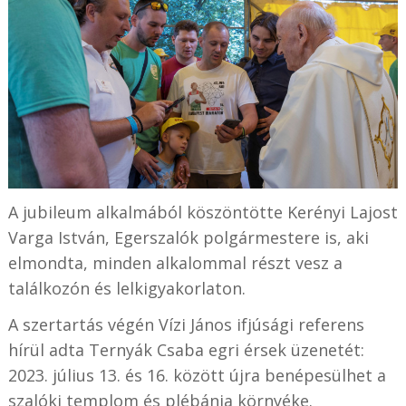
A jubileum alkalmából köszöntötte Kerényi Lajost
Varga István, Egerszalók polgármestere is, aki
elmondta, minden alkalommal részt vesz a
találkozón és lelkigyakorlaton.
A szertartás végén Vízi János ifjúsági referens
hírül adta Ternyák Csaba egri érsek üzenetét:
2023. július 13. és 16. között újra benépesülhet a
szalóki templom és plébánia környéke.