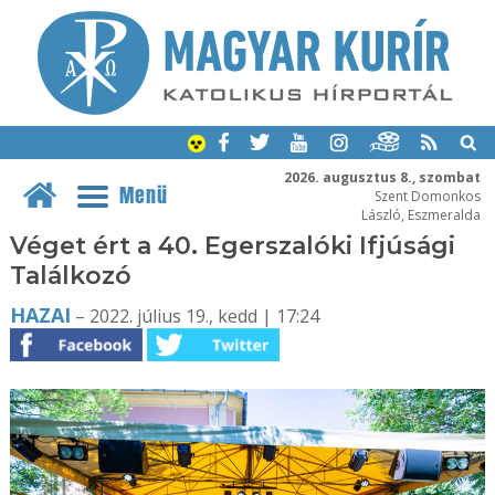
2026. augusztus 8., szombat
Menü
Szent Domonkos
László, Eszmeralda
Véget ért a 40. Egerszalóki Ifjúsági
Találkozó
HAZAI
– 2022. július 19., kedd | 17:24