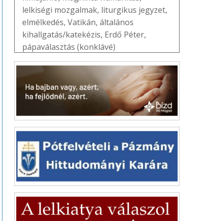
lelkiségi mozgalmak
,
liturgikus jegyzet
,
elmélkedés
,
Vatikán
,
általános
kihallgatás/katekézis
,
Erdő Péter
,
pápaválasztás (konklávé)