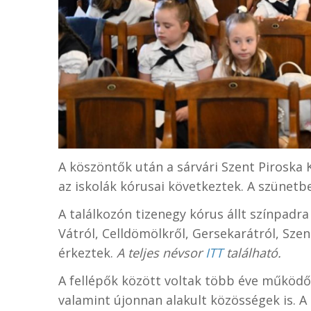
A köszöntők után a sárvári Szent Piroska 
az iskolák kórusai következtek. A szünetb
A találkozón tizenegy kórus állt színpadr
Vátról, Celldömölkről, Gersekarátról, Sze
érkeztek.
A teljes névsor
ITT
található.
A fellépők között voltak több éve működ
valamint újonnan alakult közösségek is. A