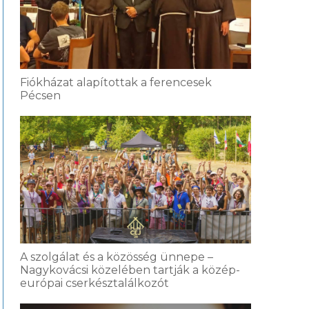
Fiókházat alapítottak a ferencesek
Pécsen
A szolgálat és a közösség ünnepe –
Nagykovácsi közelében tartják a közép-
európai cserkésztalálkozót