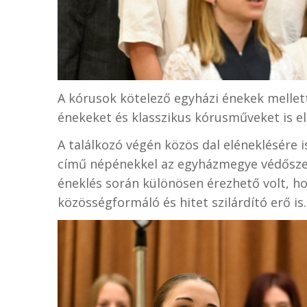
A kórusok kötelező egyházi énekek mellett
énekeket és klasszikus kórusműveket is e
A találkozó végén közös dal eléneklésére i
című népénekkel az egyházmegye védőszen
éneklés során különösen érezhető volt, 
közösségformáló és hitet szilárdító erő is.