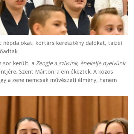
 népdalokat, kortárs keresztény dalokat, taizéi
lőadtak.
s sor került, a
Zengje a szívünk, énekelje nyelvünk
tjére, Szent Mártonra emlékeztek. A közös
hogy a zene nemcsak művészeti élmény, hanem