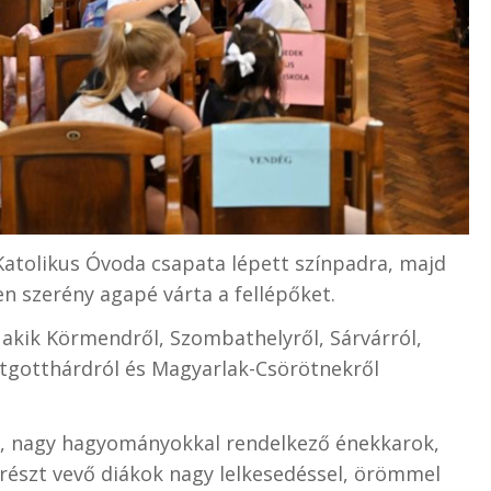
Katolikus Óvoda csapata lépett színpadra, majd
en szerény agapé várta a fellépőket.
a akik Körmendről, Szombathelyről, Sárvárról,
ntgotthárdról és Magyarlak-Csörötnekről
ő, nagy hagyományokkal rendelkező énekkarok,
 részt vevő diákok nagy lelkesedéssel, örömmel