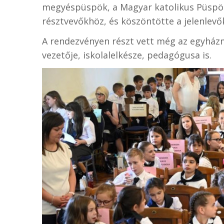
megyéspüspök, a Magyar katolikus Püspöki
résztvevőkhöz, és köszöntötte a jelenlevő
A rendezvényen részt vett még az egyház
vezetője, iskolalelkésze, pedagógusa is.