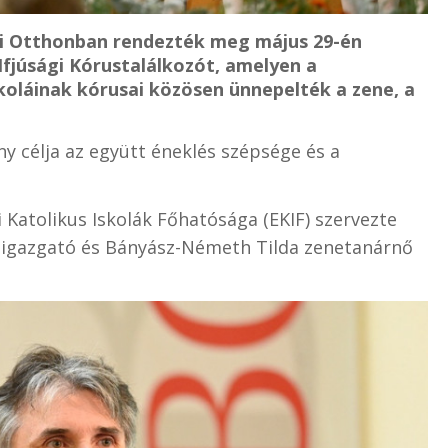
i Otthonban rendezték meg május 29-én
Ifjúsági Kórustalálkozót, amelyen a
oláinak kórusai közösen ünnepelték a zene, a
y célja az együtt éneklés szépsége és a
Katolikus Iskolák Főhatósága (EKIF) szervezte
igazgató és Bányász-Németh Tilda zenetanárnő