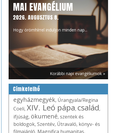
MAI EVANGÉLIUM
2026. AUGUSZTUS 8.
Hogy örömhírrel induljon minden nap...
Korábbi napi evangéliumok »
Címkefelhő
egyházmegyék
,
Úrangyala/Regina
XIV. Leó pápa
család
Coeli
,
,
,
ökumené
ifjúság
,
,
szentek és
boldogok
,
Szentév
,
Útravaló
,
könyv- és
filmajánló
,
Magnifica humanitas
,