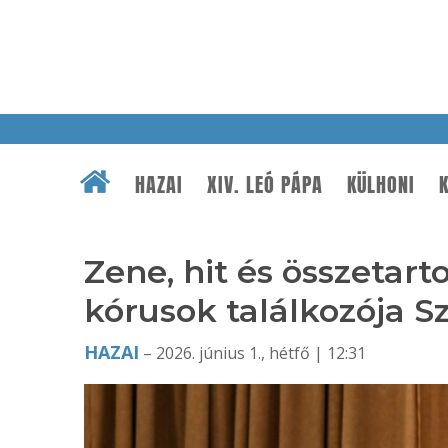
HAZAI
XIV. LEÓ PÁPA
KÜLHONI
K
Zene, hit és összetart
kórusok találkozója 
HAZAI
– 2026. június 1., hétfő | 12:31