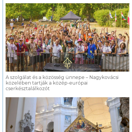
A szolgálat és a közösség ünnepe – Nagykovácsi
közelében tartják a közép-európai
cserkésztalálkozót