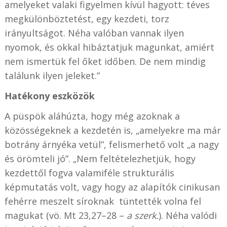
amelyeket valaki figyelmen kívül hagyott: téves
megkülönböztetést, egy kezdeti, torz
irányultságot. Néha valóban vannak ilyen
nyomok, és okkal hibáztatjuk magunkat, amiért
nem ismertük fel őket időben. De nem mindig
találunk ilyen jeleket.”
Hatékony eszközök
A püspök aláhúzta, hogy még azoknak a
közösségeknek a kezdetén is, „amelyekre ma már
botrány árnyéka vetül”, felismerhető volt „a nagy
és örömteli jó”. „Nem feltételezhetjük, hogy
kezdettől fogva valamiféle strukturális
képmutatás volt, vagy hogy az alapítók cinikusan
fehérre meszelt síroknak
tüntették volna fel
magukat
(vö. Mt 23,27–28 –
a szerk.
)
. Néha valódi