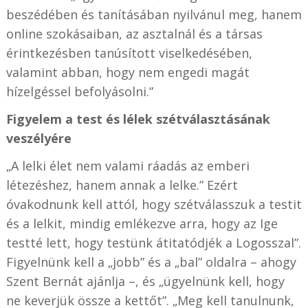
beszédében és tanításában nyilvánul meg, hanem
online szokásaiban, az asztalnál és a társas
érintkezésben tanúsított viselkedésében,
valamint abban, hogy nem engedi magát
hízelgéssel befolyásolni.”
Figyelem a test és lélek szétválasztásának
veszélyére
„A lelki élet nem valami ráadás az emberi
létezéshez, hanem annak a lelke.” Ezért
óvakodnunk kell attól, hogy szétválasszuk a testit
és a lelkit, mindig emlékezve arra, hogy az Ige
testté lett, hogy testünk átitatódjék a Logosszal”.
Figyelnünk kell a „jobb” és a „bal” oldalra – ahogy
Szent Bernát ajánlja –, és „ügyelnünk kell, hogy
ne keverjük össze a kettőt”. „Meg kell tanulnunk,