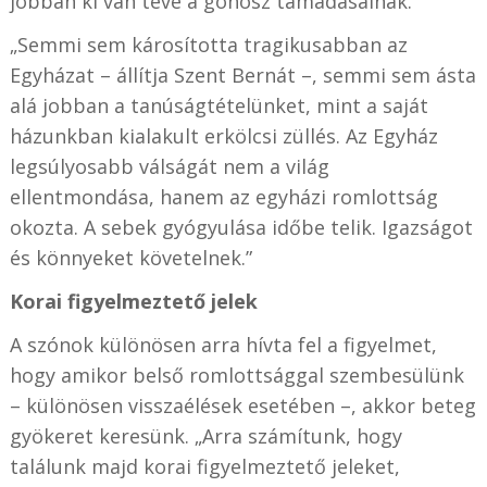
jobban ki van téve a gonosz támadásainak.
„Semmi sem károsította tragikusabban az
Egyházat – állítja Szent Bernát –, semmi sem ásta
alá jobban a tanúságtételünket, mint a saját
házunkban kialakult erkölcsi züllés. Az Egyház
legsúlyosabb válságát nem a világ
ellentmondása, hanem az egyházi romlottság
okozta. A sebek gyógyulása időbe telik. Igazságot
és könnyeket követelnek.”
Korai figyelmeztető jelek
A szónok különösen arra hívta fel a figyelmet,
hogy amikor belső romlottsággal szembesülünk
– különösen visszaélések esetében –, akkor beteg
gyökeret keresünk. „Arra számítunk, hogy
találunk majd korai figyelmeztető jeleket,