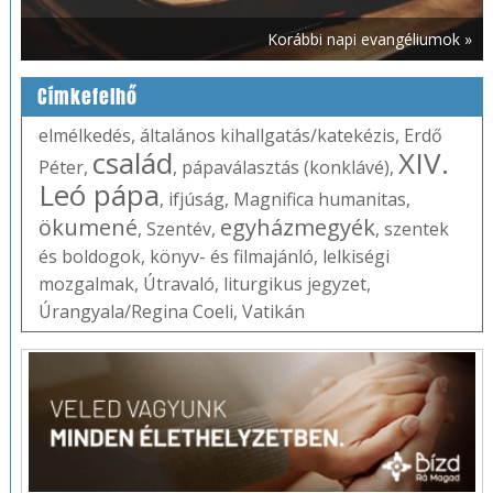
Korábbi napi evangéliumok »
Címkefelhő
elmélkedés
,
általános kihallgatás/katekézis
,
Erdő
család
XIV.
Péter
,
,
pápaválasztás (konklávé)
,
Leó pápa
,
ifjúság
,
Magnifica humanitas
,
ökumené
egyházmegyék
,
Szentév
,
,
szentek
és boldogok
,
könyv- és filmajánló
,
lelkiségi
mozgalmak
,
Útravaló
,
liturgikus jegyzet
,
Úrangyala/Regina Coeli
,
Vatikán