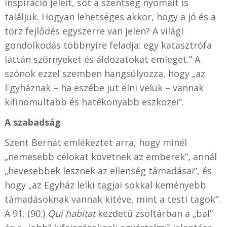
inspiráció jeleit, sőt a szentség nyomait is
találjuk. Hogyan lehetséges akkor, hogy a jó és a
torz fejlődés egyszerre van jelen? A világi
gondolkodás többnyire feladja: egy katasztrófa
láttán szörnyeket és áldozatokat emleget.” A
szónok ezzel szemben hangsúlyozza, hogy „az
Egyháznak – ha eszébe jut élni velük – vannak
kifinomultabb és hatékonyabb eszközei”.
A szabadság
Szent Bernát emlékeztet arra, hogy minél
„nemesebb célokat követnek az emberek”, annál
„hevesebbek lesznek az ellenség támadásai”, és
hogy „az Egyház lelki tagjai sokkal keményebb
támadásoknak vannak kitéve, mint a testi tagok”.
A 91. (90.)
Qui habitat
kezdetű zsoltárban a „bal”