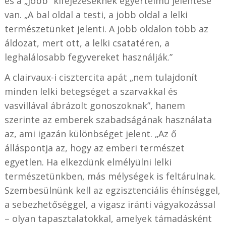
és a „jobb” kifejezéseknek egyértelmű jelentése
van. „A bal oldal a testi, a jobb oldal a lelki
természetünket jelenti. A jobb oldalon több az
áldozat, mert ott, a lelki csatatéren, a
leghalálosabb fegyvereket használják.”
A clairvaux-i cisztercita apát „nem tulajdonít
minden lelki betegséget a szarvakkal és
vasvillával ábrázolt gonoszoknak”, hanem
szerinte az emberek szabadságának használata
az, ami igazán különbséget jelent. „Az ő
álláspontja az, hogy az emberi természet
egyetlen. Ha elkezdünk elmélyülni lelki
természetünkben, más mélységek is feltárulnak.
Szembesülnünk kell az egzisztenciális éhínséggel,
a sebezhetőséggel, a vigasz iránti vágyakozással
– olyan tapasztalatokkal, amelyek támadásként