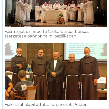
Vasmiséjét ünnepelte Csóka Gáspár bencés
szerzetes a pannonhalmi bazilikában
Fiókházat alapítottak a ferencesek Pécsen