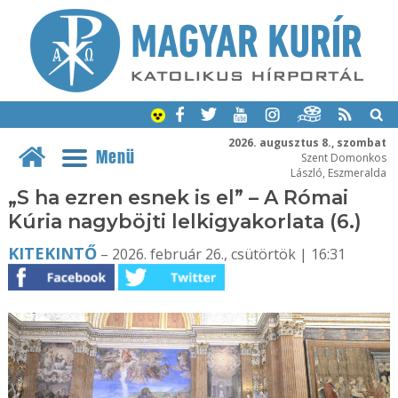
2026. augusztus 8., szombat
Menü
Szent Domonkos
László, Eszmeralda
„S ha ezren esnek is el” – A Római
Kúria nagyböjti lelkigyakorlata (6.)
KITEKINTŐ
– 2026. február 26., csütörtök | 16:31