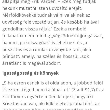
állapítja meg Erik Varden. – Ezek meg tudják
nekünk mutatni Isten üdvözítő erejét.
Mérföldkövekké tudnak válni valakinek az
üdvösség felé vezető útján, és később hálával
gondolhat vissza rájuk.” Ezek a romboló
pillanatok nem mindig „végződnek ujjongással”,
hanem „pokolszagúak” is lehetnek, és „a
pusztítás és a romlás örvényébe rántják a
bűnöst”, amely, ha széles és hosszú, „sok
ártatlant is magával sodor”.
Igazságosság és könnyek
„S ha ezren esnek is el oldaladon, a jobbod felől
tízezren, téged nem találnak el.” (Zsolt 91,7) Ez a
zsoltárvers egyértelműen kifejezi, hogy aki
Krisztusban van, aki lelki életet próbál élni, az