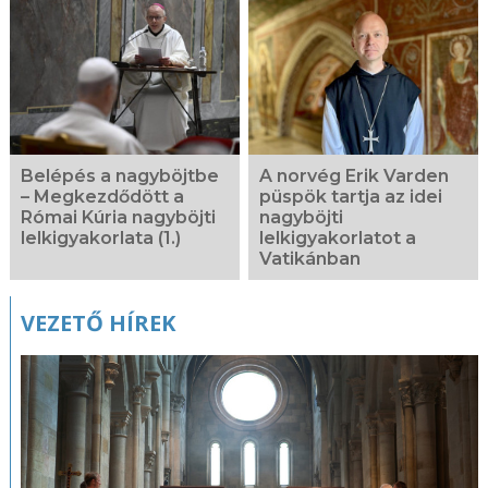
Belépés a nagyböjtbe
A norvég Erik Varden
– Megkezdődött a
püspök tartja az idei
Római Kúria nagyböjti
nagyböjti
lelkigyakorlata (1.)
lelkigyakorlatot a
Vatikánban
VEZETŐ HÍREK