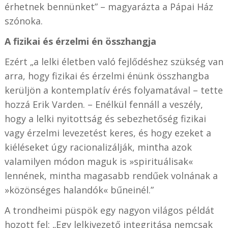
érhetnek bennünket” – magyarázta a Pápai Ház
szónoka.
A fizikai és érzelmi én összhangja
Ezért „a lelki életben való fejlődéshez szükség van
arra, hogy fizikai és érzelmi énünk összhangba
kerüljön a kontemplatív érés folyamatával – tette
hozzá Erik Varden. – Enélkül fennáll a veszély,
hogy a lelki nyitottság és sebezhetőség fizikai
vagy érzelmi levezetést keres, és hogy ezeket a
kiéléseket úgy racionalizálják, mintha azok
valamilyen módon maguk is »spirituálisak«
lennének, mintha magasabb rendűek volnának a
»közönséges halandók« bűneinél.”
A trondheimi püspök egy nagyon világos példát
hozott fel: „Egy lelkivezető integritása nemcsak