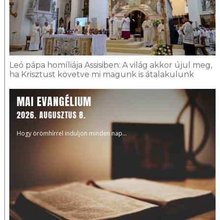
Leó pápa homíliája Assisiben: A világ akkor újul meg,
ha Krisztust követve mi magunk is átalakulunk
MAI EVANGÉLIUM
2026. AUGUSZTUS 8.
Hogy örömhírrel induljon minden nap...