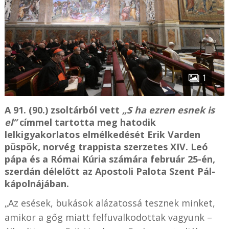
1
A 91. (90.) zsoltárból vett
„S ha ezren esnek is
el”
címmel tartotta meg hatodik
lelkigyakorlatos elmélkedését Erik Varden
püspök, norvég trappista szerzetes XIV. Leó
pápa és a Római Kúria számára február 25-én,
szerdán délelőtt az Apostoli Palota Szent Pál-
kápolnájában.
„Az esések, bukások alázatossá tesznek minket,
amikor a gőg miatt felfuvalkodottak vagyunk –