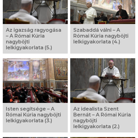
Az igazság ragyogása
Szabaddá válni – A
– A Római Kúria
Római Kúria nagyböjti
nagyböjti
lelkigyakorlata (4.)
lelkigyakorlata (5.)
Isten segítsége – A
Az idealista Szent
Római Kúria nagyböjti
Bernát – A Római Kúria
lelkigyakorlata (3.)
nagyböjti
lelkigyakorlata (2.)