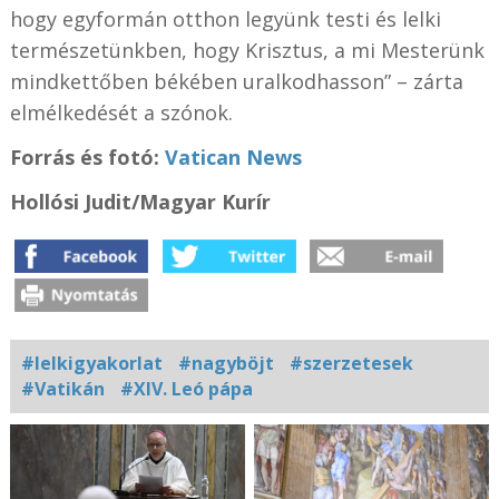
hogy egyformán otthon legyünk testi és lelki
természetünkben, hogy Krisztus, a mi Mesterünk
mindkettőben békében uralkodhasson” – zárta
elmélkedését a szónok.
Forrás és fotó:
Vatican News
Hollósi Judit/Magyar Kurír
#lelkigyakorlat
#nagyböjt
#szerzetesek
#Vatikán
#XIV. Leó pápa
Kapcsolódó
fotógaléria