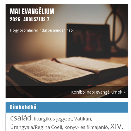
MAI EVANGÉLIUM
2026. AUGUSZTUS 7.
Hogy örömhírrel induljon minden nap...
Korábbi napi evangéliumok »
Címkefelhő
család
,
liturgikus jegyzet
,
Vatikán
,
XIV.
Úrangyala/Regina Coeli
,
könyv- és filmajánló
,