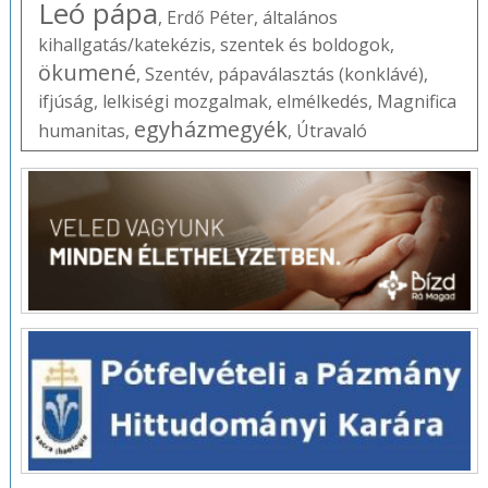
Leó pápa
,
Erdő Péter
,
általános
kihallgatás/katekézis
,
szentek és boldogok
,
ökumené
,
Szentév
,
pápaválasztás (konklávé)
,
ifjúság
,
lelkiségi mozgalmak
,
elmélkedés
,
Magnifica
egyházmegyék
humanitas
,
,
Útravaló