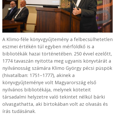
A Klimo-féle könyvgyűjtemény a felbecsülhetetlen
eszmei értékén túl egyben mérföldkő is a
bibliotékák hazai történetében. 250 évvel ezelőtt,
1774 tavaszán nyitotta meg ugyanis könyvtárát a
nyilvánosság számára Klimo György pécsi püspök
(hivatalban: 1751–1777), akinek a
könyvgyűjteménye volt Magyarország első
nyilvános bibliotékája, melynek köteteit
társadalmi helyzetre való tekintet nélkül bárki
olvasgathatta, aki birtokában volt az olvasás és
írás tudásának.