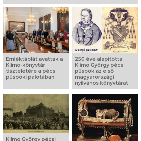
Kapcsolódó
fotógaléria
Emléktáblát avattak a
250 éve alapította
Klimo-könyvtár
Klimo György pécsi
tiszteletére a pécsi
püspök az első
püspöki palotában
magyarországi
nyilvános könyvtárat
Klimo György pécsi