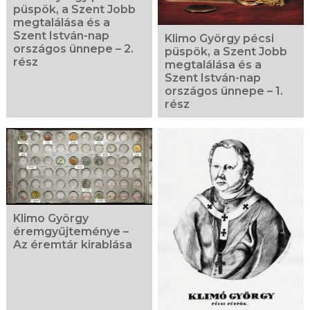
püspök, a Szent Jobb
megtalálása és a
Szent István-nap
Klimo György pécsi
országos ünnepe – 2.
püspök, a Szent Jobb
rész
megtalálása és a
Szent István-nap
országos ünnepe – 1.
rész
Klimo György
éremgyűjteménye –
Az éremtár kirablása