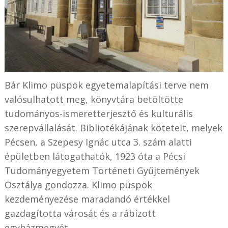
Bár Klimo püspök egyetemalapítási terve nem
valósulhatott meg, könyvtára betöltötte
tudományos-ismeretterjesztő és kulturális
szerepvállalását. Bibliotékájának köteteit, melyek
Pécsen, a Szepesy Ignác utca 3. szám alatti
épületben látogathatók, 1923 óta a Pécsi
Tudományegyetem Történeti Gyűjtemények
Osztálya gondozza. Klimo püspök
kezdeményezése maradandó értékkel
gazdagította városát és a rábízott
egyházmegyét.