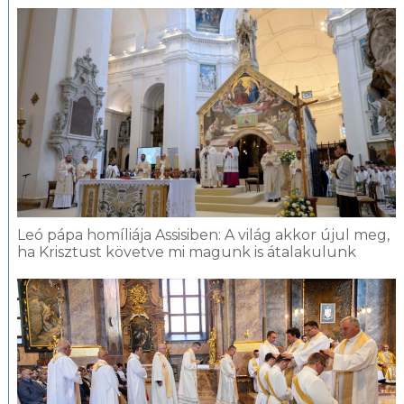
Leó pápa homíliája Assisiben: A világ akkor újul meg,
ha Krisztust követve mi magunk is átalakulunk