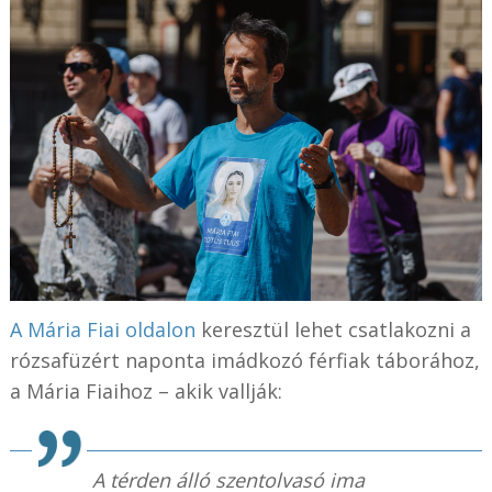
A Mária Fiai oldalon
keresztül lehet csatlakozni a
rózsafüzért naponta imádkozó férfiak táborához,
a Mária Fiaihoz – akik vallják:
A térden álló szentolvasó ima