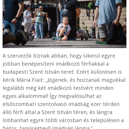
A szervezők bíznak abban, hogy sikerül egyre
jobban benépesíteni imádkozó férfiakkal a
budapesti Szent István teret. Ezért különösen is
kérik Mária Fiait: „Jöjjenek, és hozzanak magukkal
legalább még két imádkozó testvért minden
egyes alkalommal! Így megvalósulhat az
elsőszombati szentolvasó imádság ezer térden
álló férfi által a Szent István téren, és lángra
lobbanhat egyre több városban és településen a
bátor, tanúságtevő imádság lángja.”