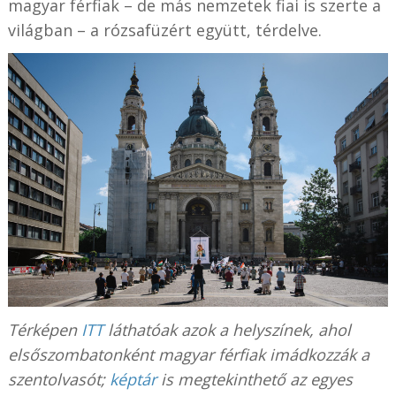
magyar férfiak – de más nemzetek fiai is szerte a
világban – a rózsafüzért együtt, térdelve.
Térképen
ITT
láthatóak azok a helyszínek, ahol
elsőszombatonként magyar férfiak imádkozzák a
szentolvasót;
képtár
is megtekinthető az egyes