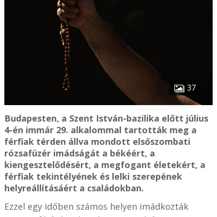
37
Budapesten, a Szent István-bazilika előtt július
4-én immár 29. alkalommal tartották meg a
férfiak térden állva mondott elsőszombati
rózsafüzér imádságát a békéért, a
kiengesztelődésért, a megfogant életekért, a
férfiak tekintélyének és lelki szerepének
helyreállításáért a családokban.
Ezzel egy időben számos helyen imádkozták