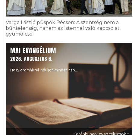
Varga László püspök Pécsen: A szentség nem a
bűntelenség, hanem az Istennel való kapcsolat
gyümölcse
MAI EVANGÉLIUM
2026. AUGUSZTUS 6.
Hogy örömhírrel induljon minden nap...
Korábbi napi evangéliumok »