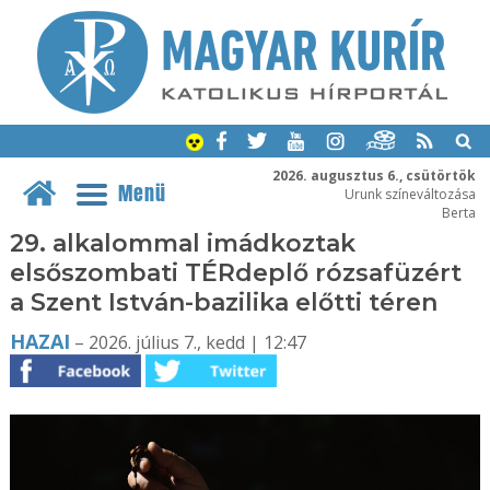
2026. augusztus 6., csütörtök
Menü
Urunk színeváltozása
Berta
29. alkalommal imádkoztak
elsőszombati TÉRdeplő rózsafüzért
a Szent István-bazilika előtti téren
HAZAI
– 2026. július 7., kedd | 12:47