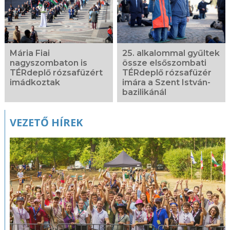
Mária Fiai
25. alkalommal gyűltek
nagyszombaton is
össze elsőszombati
TÉRdeplő rózsafüzért
TÉRdeplő rózsafüzér
imádkoztak
imára a Szent István-
bazilikánál
VEZETŐ HÍREK