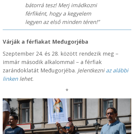
bátorrá tesz! Merj imádkozni
férfiként, hogy a kegyelem
legyen az első minden téren!”
Várják a férfiakat Međugorjéba
Szeptember 24. és 28. között rendezik meg –
immár második alkalommal – a férfiak
zarándoklatát Međugorjéba.
Jelentkezni
az alábbi
linken
lehet.
*