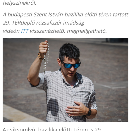
helyszínekről.
A budapesti Szent István-bazilika előtti téren tartott
29. TÉRdeplő rózsafüzér imádság
videón
ITT
visszanézhető, meghallgatható.
A csíksomlyói bazilika előtti téren is 29.