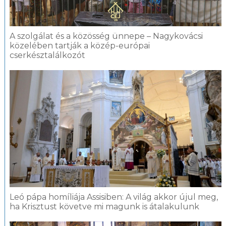
A szolgálat és a közösség ünnepe – Nagykovácsi
közelében tartják a közép-európai
cserkésztalálkozót
Leó pápa homíliája Assisiben: A világ akkor újul meg,
ha Krisztust követve mi magunk is átalakulunk