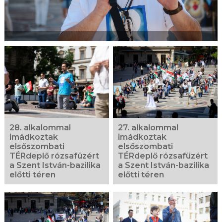
28. alkalommal
27. alkalommal
imádkoztak
imádkoztak
elsőszombati
elsőszombati
TÉRdeplő rózsafüzért
TÉRdeplő rózsafüzért
a Szent István-bazilika
a Szent István-bazilika
előtti téren
előtti téren