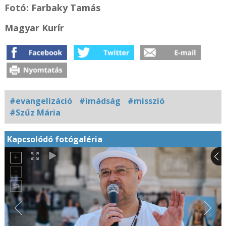
Fotó: Farbaky Tamás
Magyar Kurír
#evangelizáció
#imádság
#misszió
#Szűz Mária
Kapcsolódó fotógaléria