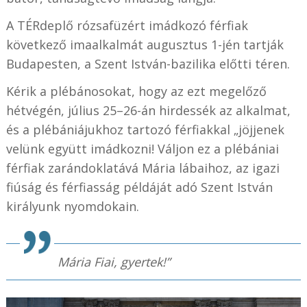
A TÉRdeplő rózsafüzért imádkozó férfiak
következő imaalkalmát augusztus 1-jén tartják
Budapesten, a Szent István-bazilika előtti téren.
Kérik a plébánosokat, hogy az ezt megelőző
hétvégén, július 25–26-án hirdessék az alkalmat,
és a plébániájukhoz tartozó férfiakkal „jöjjenek
velünk együtt imádkozni! Váljon ez a plébániai
férfiak zarándoklatává Mária lábaihoz, az igazi
fiúság és férfiasság példáját adó Szent István
királyunk nyomdokain.
Mária Fiai, gyertek!”