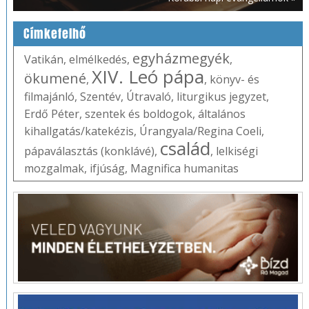
Címkefelhő
egyházmegyék
Vatikán
,
elmélkedés
,
,
XIV. Leó pápa
ökumené
,
,
könyv- és
filmajánló
,
Szentév
,
Útravaló
,
liturgikus jegyzet
,
Erdő Péter
,
szentek és boldogok
,
általános
kihallgatás/katekézis
,
Úrangyala/Regina Coeli
,
család
pápaválasztás (konklávé)
,
,
lelkiségi
mozgalmak
,
ifjúság
,
Magnifica humanitas