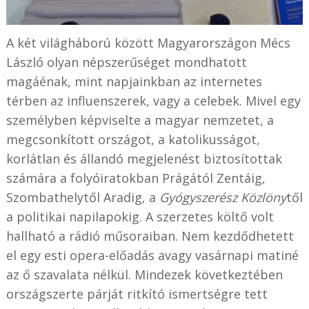
A két világháború között Magyarországon Mécs
László olyan népszerűséget mondhatott
magáénak, mint napjainkban az internetes
térben az influenszerek, vagy a celebek. Mivel egy
személyben képviselte a magyar nemzetet, a
megcsonkított országot, a katolikusságot,
korlátlan és állandó megjelenést biztosítottak
számára a folyóiratokban Prágától Zentáig,
Szombathelytől Aradig, a
Gyógyszerész Közlöny
től
a politikai napilapokig. A szerzetes költő volt
hallható a rádió műsoraiban. Nem kezdődhetett
el egy esti opera-előadás avagy vasárnapi matiné
az ő szavalata nélkül. Mindezek következtében
országszerte párját ritkító ismertségre tett