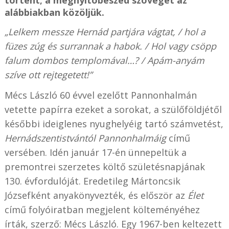
történt; a megnyitóbeszéd szövegét az
alábbiakban közöljük.
„Lelkem messze Hernád partjára vágtat, / hol a
füzes zúg és surrannak a habok. / Hol vagy csöpp
falum dombos templomával…? / Apám-anyám
szíve ott rejtegetett!”
Mécs László 60 évvel ezelőtt Pannonhalmán
vetette papírra ezeket a sorokat, a szülőföldjétől
későbbi ideiglenes nyughelyéig tartó számvetést,
Hernádszentistvántól Pannonhalmáig
című
versében. Idén január 17-én ünnepeltük a
premontrei szerzetes költő születésnapjának
130. évfordulóját. Eredetileg Mártoncsik
Józsefként anyakönyvezték, és először az
Élet
című folyóiratban megjelent költeményéhez
írták, szerző: Mécs László. Egy 1967-ben keltezett