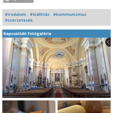
#irodalom
#kiállítás
#kommunizmus
#szerzetesek
Kapcsolódó fotógaléria