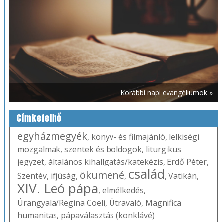
Korábbi napi evangéliumok »
Címkefelhő
egyházmegyék
,
könyv- és filmajánló
,
lelkiségi
mozgalmak
,
szentek és boldogok
,
liturgikus
jegyzet
,
általános kihallgatás/katekézis
,
Erdő Péter
,
család
ökumené
Szentév
,
ifjúság
,
,
,
Vatikán
,
XIV. Leó pápa
,
elmélkedés
,
Úrangyala/Regina Coeli
,
Útravaló
,
Magnifica
humanitas
,
pápaválasztás (konklávé)