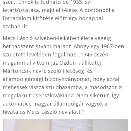
szert. Ennek is tudható be 1953. évi
letartóztatása, majd elítélése. A börtönből a
forradalom kitörése előtt egy hónappal
szabadult.
Mécs László szívében-lelkében élete végéig
hernádszentistváni maradt. Ahogy egy 1967-ben
született levelében fogalmaz: „1945 őszén
magammal vittem [az Ózdon kiállított]
Mártoncsik névre szóló illetőségi és
állampolgársági bizonyítványomat, hogy azzal
mehessek vissza szülőhazámba, a másodszor is
megalakult Csehszlovákiába. Nem sikerült. Így
automatice magyar állampolgár vagyok a
hivatalos Mécs László név alatt.”