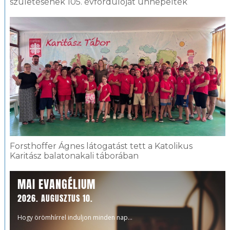
születésének 105. évfordulóját ünnepelték
Forsthoffer Ágnes látogatást tett a Katolikus
Karitász balatonakali táborában
MAI EVANGÉLIUM
2026. AUGUSZTUS 10.
Hogy örömhírrel induljon minden nap...