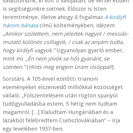
válaszolnunk, ki volt ő valójában, de versei ebben
is segítségünkre sietnek. Először is Isten
teremtménye, illetve ahogy ő fogalmaz
A királyfi
három bánata
című költeményében, idézem:
„Amikor születtem, nem jeleztek nagyot / messiás-
mutató különös csillagok, / csak az anyám tudta,
hogy királyfi vagyok.”
Ugyanolyan gyarló ember,
mint mi:
„Én nem jövök se hős gyanánt, se
szenten.”
(
Hints meg engem Uram izsóppal!
).
Sorstárs. A 105 évvel ezelőtti trianoni
eseményeket elszenvedő milliókkal közösséget
vállaló. „Fölszentelésem után rögtön spanyol
tüdőgyulladásba estem, 5 hétig nem tudtam
magamról. […] Elaludtam Hungáriában és a
lázakból felébredtem Csehszlovákiában” – írja
egy levelében 1937-ben.