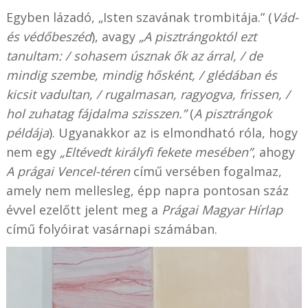
Egyben lázadó, „Isten szavának trombitája.” (
Vád-
és védőbeszéd
), avagy
„A pisztrángoktól ezt
tanultam: / sohasem úsznak ők az árral, / de
mindig szembe, mindig hősként, / glédában és
kicsit vadultan, / rugalmasan, ragyogva, frissen, /
hol zuhatag fájdalma szisszen.”
(
A pisztrángok
példája
). Ugyanakkor az is elmondható róla, hogy
nem egy
„Eltévedt királyfi fekete mesében”
, ahogy
A prágai Vencel-téren
című versében fogalmaz,
amely nem mellesleg, épp napra pontosan száz
évvel ezelőtt jelent meg a
Prágai Magyar Hírlap
című folyóirat vasárnapi számában.