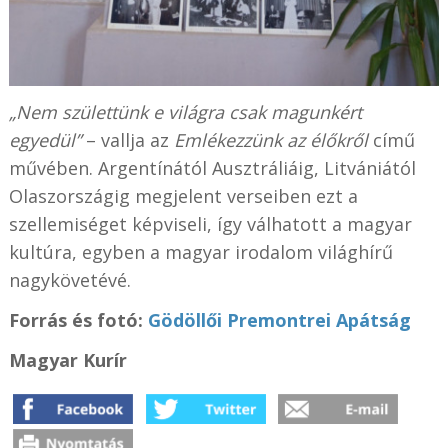
„Nem születtünk e világra csak magunkért
egyedül”
– vallja az
Emlékezzünk az élőkről
című
művében. Argentínától Ausztráliáig, Litvániától
Olaszországig megjelent verseiben ezt a
szellemiséget képviseli, így válhatott a magyar
kultúra, egyben a magyar irodalom világhírű
nagykövetévé.
Forrás és fotó:
Gödöllői Premontrei Apátság
Magyar Kurír