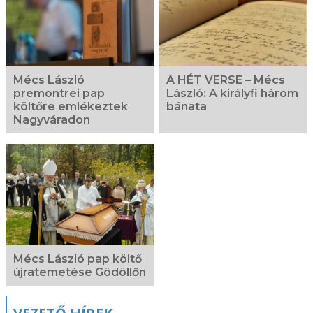
Mécs László
A HÉT VERSE – Mécs
premontrei pap
László: A királyfi három
költőre emlékeztek
bánata
Nagyváradon
Mécs László pap költő
újratemetése Gödöllőn