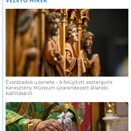
VEZETŐ HÍREK
Évszázadok üzenete – A felújított esztergomi
Keresztény Múzeum újrarendezett állandó
kiállításáról