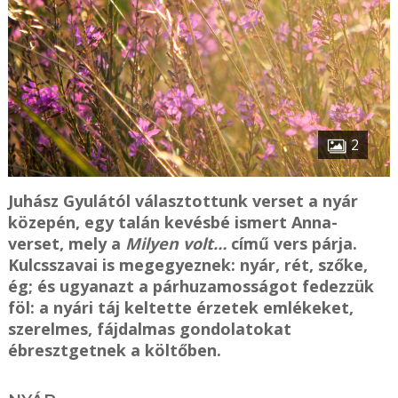
2
Juhász Gyulától választottunk verset a nyár
közepén, egy talán kevésbé ismert Anna-
verset, mely a
Milyen volt…
című vers párja.
Kulcsszavai is megegyeznek: nyár, rét, szőke,
ég; és ugyanazt a párhuzamosságot fedezzük
föl: a nyári táj keltette érzetek emlékeket,
szerelmes, fájdalmas gondolatokat
ébresztgetnek a költőben.