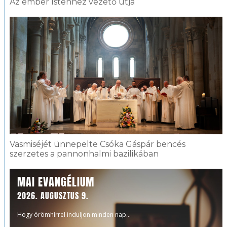
Az ember Istenhez vezető útja
Vasmiséjét ünnepelte Csóka Gáspár bencés
szerzetes a pannonhalmi bazilikában
MAI EVANGÉLIUM
2026. AUGUSZTUS 9.
Hogy örömhírrel induljon minden nap...