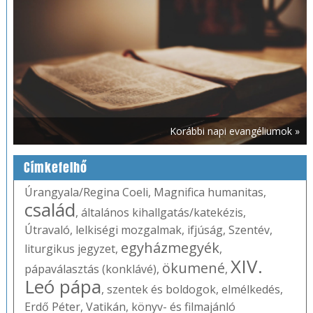
Korábbi napi evangéliumok »
Címkefelhő
Úrangyala/Regina Coeli
,
Magnifica humanitas
,
család
,
általános kihallgatás/katekézis
,
Útravaló
,
lelkiségi mozgalmak
,
ifjúság
,
Szentév
,
egyházmegyék
liturgikus jegyzet
,
,
XIV.
ökumené
pápaválasztás (konklávé)
,
,
Leó pápa
,
szentek és boldogok
,
elmélkedés
,
Erdő Péter
,
Vatikán
,
könyv- és filmajánló