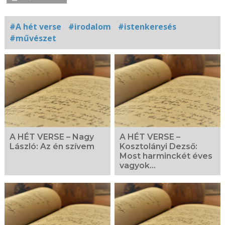
#A hét verse
#irodalom
#istenkeresés
#művészet
Kapcsolódó
fotógaléria
A HÉT VERSE – Nagy
A HÉT VERSE –
László: Az én szívem
Kosztolányi Dezső:
Most harminckét éves
vagyok…