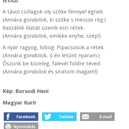
NYÁR
A távol csillagok oly szőke fénnyel égnek.
(Annára gondolok, ki szőke s messze rég.)
Kaszálók illatát üzenik esti rétek.
(Annára gondolok, emléke enyhe, szép!)
A nyár ragyog, lobog. Pipacsosok a rétek.
(Annára gondolok, ó én letűnt nyaram.)
Őszünk be közeleg, falevél földre téved.
(Annára gondolok és siratom magam!)
Kép: Borsodi Heni
Magyar Kurír