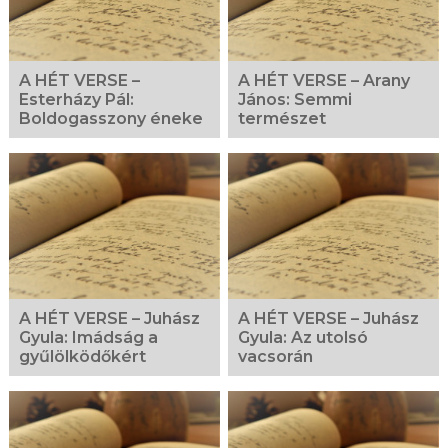
A HÉT VERSE –
A HÉT VERSE – Arany
Esterházy Pál:
János: Semmi
Boldogasszony éneke
természet
A HÉT VERSE – Juhász
A HÉT VERSE – Juhász
Gyula: Imádság a
Gyula: Az utolsó
gyűlölködőkért
vacsorán