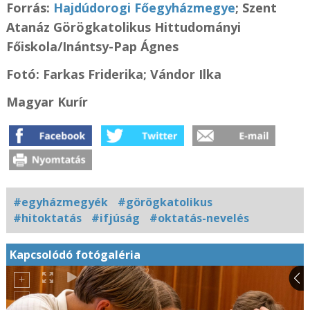
Forrás:
Hajdúdorogi Főegyházmegye
;
Szent
Atanáz Görögkatolikus Hittudományi
Főiskola/
Inántsy-Pap Ágnes
Fotó: Farkas Friderika; Vándor Ilka
Magyar Kurír
#egyházmegyék
#görögkatolikus
#hitoktatás
#ifjúság
#oktatás-nevelés
Kapcsolódó fotógaléria