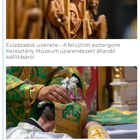
Évszázadok üzenete – A felújított esztergomi
Keresztény Múzeum újrarendezett állandó
kiállításáról