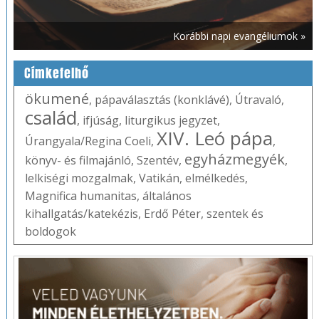
Korábbi napi evangéliumok »
Címkefelhő
ökumené
,
pápaválasztás (konklávé)
,
Útravaló
,
család
,
ifjúság
,
liturgikus jegyzet
,
XIV. Leó pápa
Úrangyala/Regina Coeli
,
,
egyházmegyék
könyv- és filmajánló
,
Szentév
,
,
lelkiségi mozgalmak
,
Vatikán
,
elmélkedés
,
Magnifica humanitas
,
általános
kihallgatás/katekézis
,
Erdő Péter
,
szentek és
boldogok