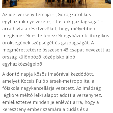
Az idei verseny témája – „Görögkatolikus
egyházunk nyelvezete, rítusunk gazdagsága” –
arra hívta a résztvevőket, hogy mélyebben
megismerjék és felfedezzék egyházunk liturgikus
örökségének szépségét és gazdagságát. A
megmérettetésre összesen 43 csapat nevezett az
ország különböző középiskoláiból,
egyházközségeiből.
A döntő napja közös imaórával kezdődött,
amelyet Kocsis Fülöp érsek-metropolita, a
főiskola nagykancellárja vezetett. Az imádság
légköre méltó lelki alapot adott a versenyhez,
emlékeztetve minden jelenlévőt arra, hogy a
keresztény ember számára a tudás és a