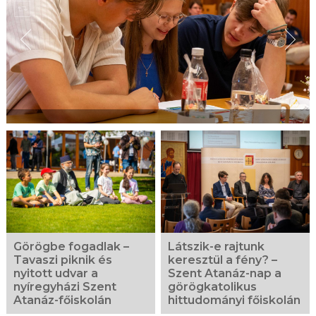
Görögbe fogadlak –
Látszik-e rajtunk
Tavaszi piknik és
keresztül a fény? –
nyitott udvar a
Szent Atanáz-nap a
nyíregyházi Szent
görögkatolikus
Atanáz-főiskolán
hittudományi főiskolán