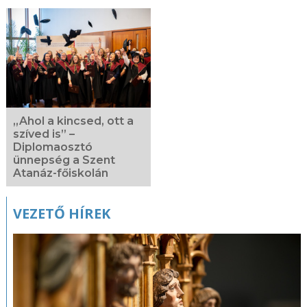
„Ahol a kincsed, ott a
szíved is” –
Diplomaosztó
ünnepség a Szent
Atanáz-főiskolán
VEZETŐ HÍREK