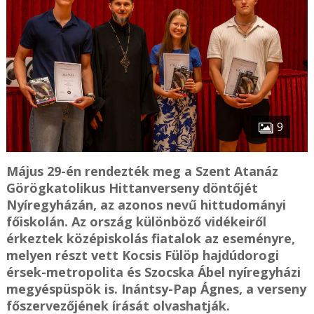
9
Május 29-én rendezték meg a Szent Atanáz
Görögkatolikus Hittanverseny döntőjét
Nyíregyházán, az azonos nevű hittudományi
főiskolán. Az ország különböző vidékeiről
érkeztek középiskolás fiatalok az eseményre,
melyen részt vett Kocsis Fülöp hajdúdorogi
érsek-metropolita és Szocska Ábel nyíregyházi
megyéspüspök is. Inántsy-Pap Ágnes, a verseny
főszervezőjének írását olvashatják.