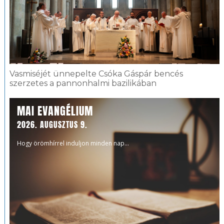
Vasmiséjét ünnepelte Csóka Gáspár bencés
szerzetes a pannonhalmi bazilikában
MAI EVANGÉLIUM
2026. AUGUSZTUS 9.
Hogy örömhírrel induljon minden nap...