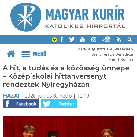
2026. augusztus 9., vasárnap
Menü
Szent Terézia Benedikta
Emõd, Román
A hit, a tudás és a közösség ünnepe
– Középiskolai hittanversenyt
rendeztek Nyíregyházán
HAZAI
– 2026. június 8., hétfő | 12:19