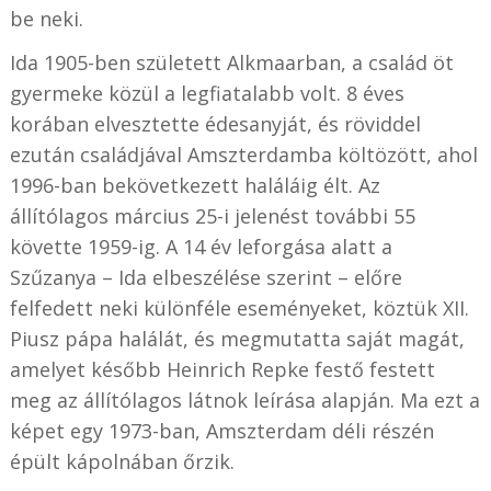
be neki.
Ida 1905-ben született Alkmaarban, a család öt
gyermeke közül a legfiatalabb volt. 8 éves
korában elvesztette édesanyját, és röviddel
ezután családjával Amszterdamba költözött, ahol
1996-ban bekövetkezett haláláig élt. Az
állítólagos március 25-i jelenést további 55
követte 1959-ig. A 14 év leforgása alatt a
Szűzanya – Ida elbeszélése szerint – előre
felfedett neki különféle eseményeket, köztük XII.
Piusz pápa halálát, és megmutatta saját magát,
amelyet később Heinrich Repke festő festett
meg az állítólagos látnok leírása alapján. Ma ezt a
képet egy 1973-ban,
Amszterdam déli részén
épült kápolnában őrzik.