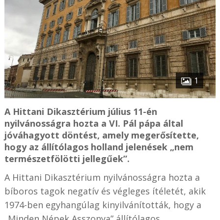
1
A Hittani Dikasztérium július 11-én
nyilvánosságra hozta a VI. Pál pápa által
jóváhagyott döntést, amely megerősítette,
hogy az állítólagos holland jelenések „nem
természetfölötti jellegűek”.
A Hittani Dikasztérium nyilvánosságra hozta a
bíboros tagok negatív és végleges ítéletét, akik
1974-ben egyhangúlag kinyilvánították, hogy a
„Minden Népek Asszonya” állítólagos