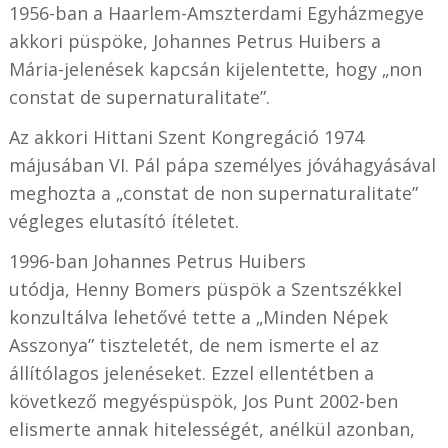
1956-ban a Haarlem-Amszterdami Egyházmegye
akkori püspöke, Johannes Petrus Huibers a
Mária-jelenések kapcsán kijelentette, hogy „non
constat de supernaturalitate”.
Az akkori Hittani Szent Kongregáció 1974
májusában VI. Pál pápa személyes jóváhagyásával
meghozta a „constat de non supernaturalitate”
végleges elutasító ítéletet.
1996-ban
Johannes Petrus
Huibers
utódja, Henny Bomers püspök a Szentszékkel
konzultálva lehetővé tette a „Minden Népek
Asszonya” tiszteletét, de nem ismerte el az
állítólagos jelenéseket. Ezzel ellentétben a
következő megyéspüspök, Jos Punt 2002-ben
elismerte annak hitelességét, anélkül azonban,