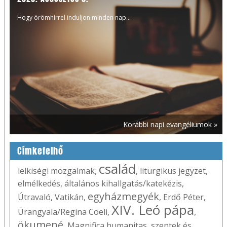
Hogy örömhírrel induljon minden nap...
Korábbi napi evangéliumok »
Címkefelhő
család
lelkiségi mozgalmak
,
,
liturgikus jegyzet
,
elmélkedés
,
általános kihallgatás/katekézis
,
egyházmegyék
Útravaló
,
Vatikán
,
,
Erdő Péter
,
XIV. Leó pápa
Úrangyala/Regina Coeli
,
,
ökumené
,
Magnifica humanitas
,
szentek és