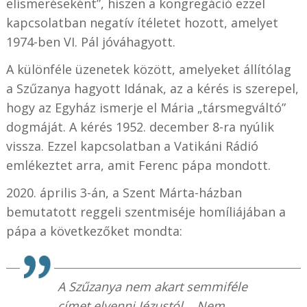
elismeréseként”, hiszen a kongregáció ezzel
kapcsolatban negatív ítéletet hozott, amelyet
1974-ben VI. Pál jóváhagyott.
A különféle üzenetek között, amelyeket állítólag
a Szűzanya hagyott Idának, az a kérés is szerepel,
hogy az Egyház ismerje el Mária „társmegváltó”
dogmáját. A kérés 1952. december 8-ra nyúlik
vissza. Ezzel kapcsolatban a Vatikáni Rádió
emlékeztet arra, amit Ferenc pápa mondott.
2020. április 3-án, a Szent Márta-házban
bemutatott reggeli szentmiséje homíliájában a
pápa a következőket mondta:
A Szűzanya nem akart semmiféle
címet elvenni Jézustól... Nem