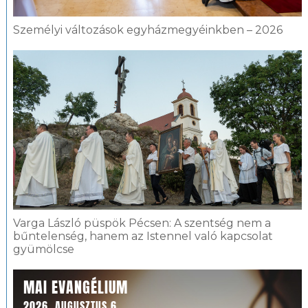
Személyi változások egyházmegyéinkben – 2026
Varga László püspök Pécsen: A szentség nem a
bűntelenség, hanem az Istennel való kapcsolat
gyümölcse
MAI EVANGÉLIUM
2026. AUGUSZTUS 6.