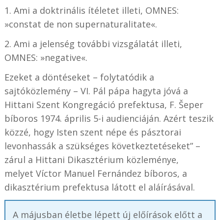
1. Ami a doktrinális ítéletet illeti, OMNES:
»constat de non supernaturalitate«.
2. Ami a jelenség további vizsgálatát illeti,
OMNES: »negative«.
Ezeket a döntéseket – folytatódik a
sajtóközlemény – VI. Pál pápa hagyta jóvá a
Hittani Szent Kongregáció prefektusa, F. Šeper
bíboros 1974. április 5-i audienciáján. Azért teszik
közzé, hogy Isten szent népe és pásztorai
levonhassák a szükséges következtetéseket” –
zárul a Hittani Dikasztérium közleménye,
melyet Víctor Manuel Fernández bíboros, a
dikasztérium prefektusa látott el aláírásával.
A májusban életbe lépett új előírások előtt a