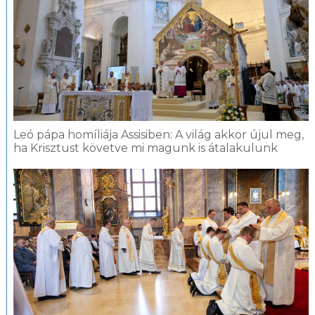
Leó pápa homíliája Assisiben: A világ akkor újul meg,
ha Krisztust követve mi magunk is átalakulunk