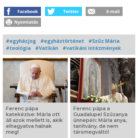
#egyházjog
#egyháztörténet
#Szűz Mária
#teológia
#Vatikán
#vatikáni intézmények
Kapcsolódó
fotógaléria
Ferenc pápa
Ferenc pápa a
katekézise: Mária ott
Guadalupei Szűzanya
áll azok mellett is, akik
ünnepén: Mária anya,
elhagyatva halnak
tanítvány, de nem
meg!
társmegváltó!