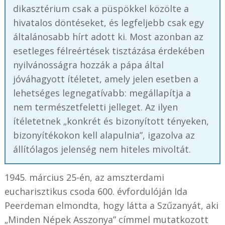
dikasztérium csak a püspökkel közölte a
hivatalos döntéseket, és legfeljebb csak egy
általánosabb hírt adott ki. Most azonban az
esetleges félreértések tisztázása érdekében
nyilvánosságra hozzák a pápa által
jóváhagyott ítéletet, amely jelen esetben a
lehetséges legnegatívabb: megállapítja a
nem természetfeletti jelleget. Az ilyen
ítéletetnek „konkrét és bizonyított tényeken,
bizonyítékokon kell alapulnia”, igazolva az
állítólagos jelenség nem hiteles mivoltát.
1945. március 25-én, az amszterdami
eucharisztikus csoda 600. évfordulóján Ida
Peerdeman elmondta, hogy látta a Szűzanyát, aki
„Minden Népek Asszonya” címmel mutatkozott