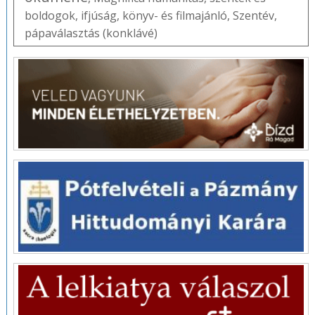
boldogok
,
ifjúság
,
könyv- és filmajánló
,
Szentév
,
pápaválasztás (konklávé)