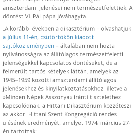
amszterdami jelenései nem természetfelettiek. A
döntést VI. Pál pápa jóváhagyta.
„A korábbi években a dikasztérium – olvashatjuk
a július 11-én, csütörtökön kiadott
sajtóközleményben
– általában nem hozta
nyilvánosságra az állítólagos természetfeletti
jelenségekkel kapcsolatos döntéseket, de a
felmerült tartós kételyek láttán, amelyek az
1945–1959 közötti amszterdami állítólagos
jelenésekhez és kinyilatkoztatásokhoz, illetve a
»Minden Népek Asszonya« iránti tisztelethez
kapcsolódnak, a Hittani Dikasztérium közzéteszi
az akkori Hittani Szent Kongregáció rendes
ülésének eredményét, amelyet 1974. március 27-
én tartottak: