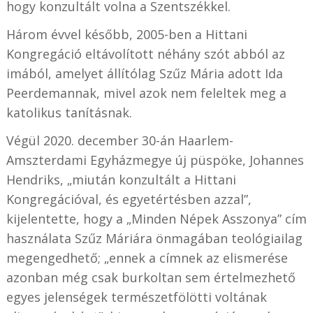
hogy konzultált volna a Szentszékkel.
Három évvel később, 2005-ben a Hittani
Kongregáció eltávolított néhány szót abból az
imából, amelyet állítólag Szűz Mária adott Ida
Peerdemannak, mivel azok nem feleltek meg a
katolikus tanításnak.
Végül 2020. december 30-án Haarlem-
Amszterdami Egyházmegye új püspöke, Johannes
Hendriks, „miután konzultált a Hittani
Kongregációval, és egyetértésben azzal”,
kijelentette, hogy a „Minden Népek Asszonya” cím
használata Szűz Máriára önmagában teológiailag
megengedhető; „ennek a címnek az elismerése
azonban még csak burkoltan sem értelmezhető
egyes jelenségek természetfölötti voltának