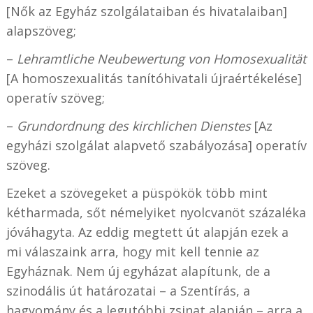
[Nők az Egyház szolgálataiban és hivatalaiban]
alapszöveg;
–
Lehramtliche Neubewertung von Homosexualität
[A homoszexualitás tanítóhivatali újraértékelése]
operatív szöveg;
–
Grundordnung des kirchlichen Dienstes
[Az
egyházi szolgálat alapvető szabályozása] operatív
szöveg.
Ezeket a szövegeket a püspökök több mint
kétharmada, sőt némelyiket nyolcvanöt százaléka
jóváhagyta. Az eddig megtett út alapján ezek a
mi válaszaink arra, hogy mit kell tennie az
Egyháznak. Nem új egyházat alapítunk, de a
szinodális út határozatai – a Szentírás, a
hagyomány és a legutóbbi zsinat alapján – arra a