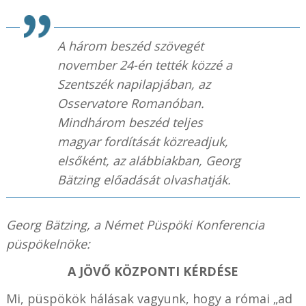
A három beszéd szövegét
november 24-én tették közzé a
Szentszék napilapjában, az
Osservatore Romanóban.
Mindhárom beszéd teljes
magyar fordítását közreadjuk,
elsőként, az alábbiakban, Georg
Bätzing előadását olvashatják.
Georg Bätzing, a Német Püspöki Konferencia
püspökelnöke:
A JÖVŐ KÖZPONTI KÉRDÉSE
Mi, püspökök hálásak vagyunk, hogy a római „ad