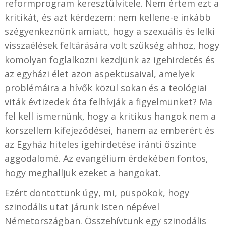
reformprogram keresztülvitele. Nem értem ezt a
kritikát, és azt kérdezem: nem kellene-e inkább
szégyenkeznünk amiatt, hogy a szexuális és lelki
visszaélések feltárására volt szükség ahhoz, hogy
komolyan foglalkozni kezdjünk az igehirdetés és
az egyházi élet azon aspektusaival, amelyek
problémáira a hívők közül sokan és a teológiai
viták évtizedek óta felhívják a figyelmünket? Ma
fel kell ismernünk, hogy a kritikus hangok nem a
korszellem kifejeződései, hanem az emberért és
az Egyház hiteles igehirdetése iránti őszinte
aggodalomé. Az evangélium érdekében fontos,
hogy meghalljuk ezeket a hangokat.
Ezért döntöttünk úgy, mi, püspökök, hogy
szinodális utat járunk Isten népével
Németországban. Összehívtunk egy szinodális