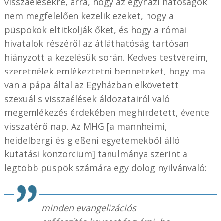
visszaélésekre, arra, hogy az egyházi hatóságok
nem megfelelően kezelik ezeket, hogy a
püspökök eltitkolják őket, és hogy a római
hivatalok részéről az átláthatóság tartósan
hiányzott a kezelésük során. Kedves testvéreim,
szeretnélek emlékeztetni benneteket, hogy ma
van a pápa által az Egyházban elkövetett
szexuális visszaélések áldozatairól való
megemlékezés érdekében meghirdetett, évente
visszatérő nap. Az MHG [a mannheimi,
heidelbergi és gießeni egyetemekből álló
kutatási konzorcium] tanulmánya szerint a
legtöbb püspök számára egy dolog nyilvánvaló:
minden evangelizációs