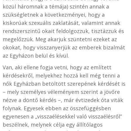
közül háromnak a témája) szintén annak a
szükségletnek a következményei, hogy a
kiskorúak szexuális zaklatását, valamint annak
rendszerszintű okait feldolgozzuk, tisztázzuk és
megelőzzük. Meg akarjuk szüntetni ezeket az
okokat, hogy visszanyerjük az emberek bizalmát
az Egyházon belül és kívül.
Van, aki ellene fogja vetni, hogy az említett
kérdésekről, melyekhez hozzá kell még tenni a
nők Egyházban betöltött szerepének kérdését is
– mely személyes véleményem szerint a jövőre
nézve a döntő kérdés –, már évtizedek óta viták
folynak. Egyesek ebben az összefüggésben
egyenesen a „visszaélésekkel való visszaélésről”
beszélnek, melynek célja egy állítólagos