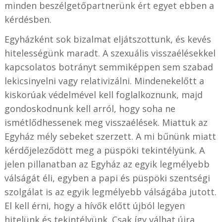
minden beszélgetőpartnerünk ért egyet ebben a
kérdésben.
Egyházként sok bizalmat eljátszottunk, és kevés
hitelességünk maradt. A szexuális visszaélésekkel
kapcsolatos botrányt semmiképpen sem szabad
lekicsinyelni vagy relativizálni. Mindenekelőtt a
kiskorúak védelmével kell foglalkoznunk, majd
gondoskodnunk kell arról, hogy soha ne
ismétlődhessenek meg visszaélések. Miattuk az
Egyház mély sebeket szerzett. A mi bűnünk miatt
kérdőjeleződött meg a püspöki tekintélyünk. A
jelen pillanatban az Egyház az egyik legmélyebb
válságát éli, egyben a papi és püspöki szentségi
szolgálat is az egyik legmélyebb válságába jutott.
El kell érni, hogy a hívők előtt újból legyen
hitelünk és tekintélyünk. Csak így válhat újra