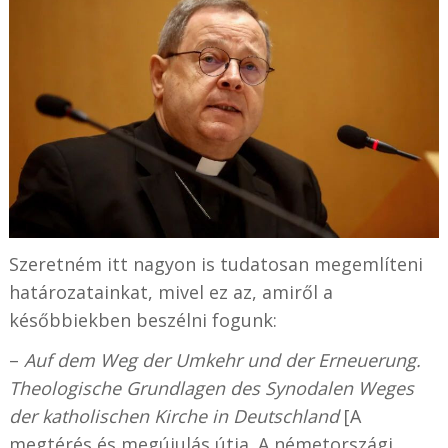
Szeretném itt nagyon is tudatosan megemlíteni
határozatainkat, mivel ez az, amiről a
későbbiekben beszélni fogunk:
–
Auf dem Weg der Umkehr und der Erneuerung.
Theologische Grundlagen des Synodalen Weges
der katholischen Kirche in Deutschland
[A
megtérés és megújulás útja. A németországi