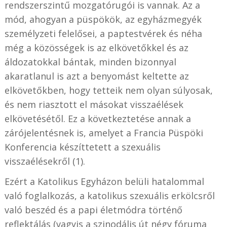
rendszerszintű mozgatórugói is vannak. Az a
mód, ahogyan a püspökök, az egyházmegyék
személyzeti felelősei, a paptestvérek és néha
még a közösségek is az elkövetőkkel és az
áldozatokkal bántak, minden bizonnyal
akaratlanul is azt a benyomást keltette az
elkövetőkben, hogy tetteik nem olyan súlyosak,
és nem riasztott el másokat visszaélések
elkövetésétől. Ez a következtetése annak a
zárójelentésnek is, amelyet a Francia Püspöki
Konferencia készíttetett a szexuális
visszaélésekről (1).
Ezért a Katolikus Egyházon belüli hatalommal
való foglalkozás, a katolikus szexuális erkölcsről
való beszéd és a papi életmódra történő
reflektálás (vagyis a szinodális út négy fóruma