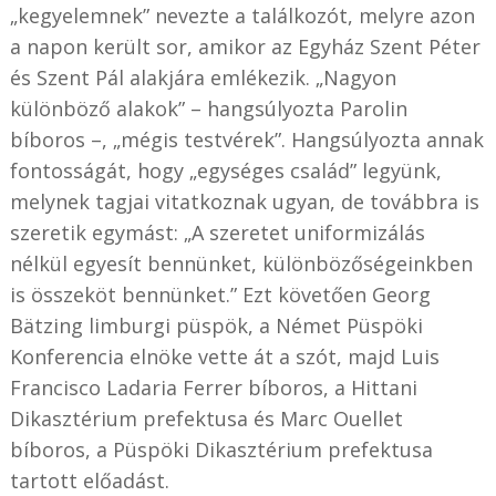
„kegyelemnek” nevezte a találkozót, melyre azon
a napon került sor, amikor az Egyház Szent Péter
és Szent Pál alakjára emlékezik. „Nagyon
különböző alakok” – hangsúlyozta Parolin
bíboros –, „mégis testvérek”. Hangsúlyozta annak
fontosságát, hogy „egységes család” legyünk,
melynek tagjai vitatkoznak ugyan, de továbbra is
szeretik egymást: „A szeretet uniformizálás
nélkül egyesít bennünket, különbözőségeinkben
is összeköt bennünket.” Ezt követően Georg
Bätzing limburgi püspök, a Német Püspöki
Konferencia elnöke vette át a szót, majd Luis
Francisco Ladaria Ferrer bíboros, a Hittani
Dikasztérium prefektusa és Marc Ouellet
bíboros, a Püspöki Dikasztérium prefektusa
tartott előadást.