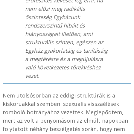
erőfeszítés keveset fog érni, ha
nem előzi meg radikális
őszinteség Egyházunk
rendszerszintű hibáit és
hiányosságait illetően, ami
strukturális szinten, egészen az
Egyház gyakorlatáig és tanításáig
a megtérésre és a megújulásra
való következetes törekvéshez
vezet.
Nem utolsósorban az eddigi struktúrák is a
kiskorúakkal szembeni szexuális visszaélések
romboló botrányához vezettek. Meglepődtem,
mert az volt a benyomásom az elmúlt napokban
folytatott néhány beszélgetés során, hogy nem