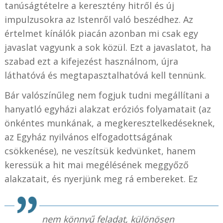
tanúságtételre a keresztény hitről és új
impulzusokra az Istenről való beszédhez. Az
értelmet kínálók piacán azonban mi csak egy
javaslat vagyunk a sok közül. Ezt a javaslatot, ha
szabad ezt a kifejezést használnom, újra
láthatóvá és megtapasztalhatóvá kell tennünk.
Bár valószínűleg nem fogjuk tudni megállítani a
hanyatló egyházi alakzat eróziós folyamatait (az
önkéntes munkának, a megkeresztelkedéseknek,
az Egyház nyilvános elfogadottságának
csökkenése), ne veszítsük kedvünket, hanem
keressük a hit mai megélésének meggyőző
alakzatait, és nyerjünk meg rá embereket. Ez
nem könnyű feladat, különösen