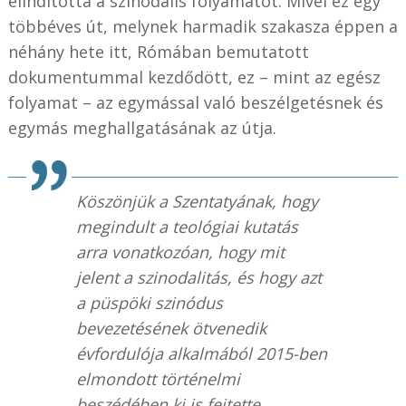
elindította a szinodális folyamatot. Mivel ez egy
többéves út, melynek harmadik szakasza éppen a
néhány hete itt, Rómában bemutatott
dokumentummal kezdődött, ez – mint az egész
folyamat – az egymással való beszélgetésnek és
egymás meghallgatásának az útja.
Köszönjük a Szentatyának, hogy
megindult a teológiai kutatás
arra vonatkozóan, hogy mit
jelent a szinodalitás, és hogy azt
a püspöki szinódus
bevezetésének ötvenedik
évfordulója alkalmából 2015-ben
elmondott történelmi
beszédében ki is fejtette.