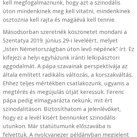
kell megfogalmaznunk, hogy azt a szinodális
úton mindenkinek meg kell vitatni, mindenkinek
osztoznia kell rajta és magáévá kell tennie.
Másodsorban szeretnék köszönetet mondani a
Szentatya 2019. június 29-i leveléért, melyet
„Isten Németországban úton levő népének” írt. Ez
kifejezi a helyi egyházunk iránti lelkipásztori
aggodalmát. A pápa szavainak perspektívája az
általa említett radikális változás, a korszakváltás.
Ehhez teljes mértékben csatlakozunk, ugyanis a
megtérés és megújulás útját keressük. Ferenc
pápa pedig elmagyarázta nekünk, mit ért
szinodalitáson. Biztosíthatom a jelenlévőket,
hogy ez a levél kísért bennünket szinodális
utunkon. Már statútumunk előszavába is
felvettük. A nyolcvanezer példányban megjelent