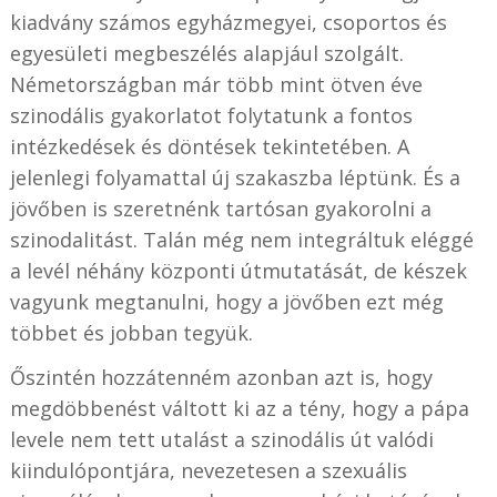
kiadvány számos egyházmegyei, csoportos és
egyesületi megbeszélés alapjául szolgált.
Németországban már több mint ötven éve
szinodális gyakorlatot folytatunk a fontos
intézkedések és döntések tekintetében. A
jelenlegi folyamattal új szakaszba léptünk. És a
jövőben is szeretnénk tartósan gyakorolni a
szinodalitást. Talán még nem integráltuk eléggé
a levél néhány központi útmutatását, de készek
vagyunk megtanulni, hogy a jövőben ezt még
többet és jobban tegyük.
Őszintén hozzátenném azonban azt is, hogy
megdöbbenést váltott ki az a tény, hogy a pápa
levele nem tett utalást a szinodális út valódi
kiindulópontjára, nevezetesen a szexuális