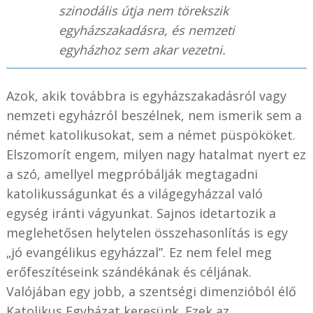
szinodális útja nem törekszik
egyházszakadásra, és nemzeti
egyházhoz sem akar vezetni.
Azok, akik továbbra is egyházszakadásról vagy
nemzeti egyházról beszélnek, nem ismerik sem a
német katolikusokat, sem a német püspököket.
Elszomorít engem, milyen nagy hatalmat nyert ez
a szó, amellyel megpróbálják megtagadni
katolikusságunkat és a világegyházzal való
egység iránti vágyunkat. Sajnos idetartozik a
meglehetősen helytelen összehasonlítás is egy
„jó evangélikus egyházzal”. Ez nem felel meg
erőfeszítéseink szándékának és céljának.
Valójában egy jobb, a szentségi dimenzióból élő
Katolikus Egyházat keresünk. Ezek az