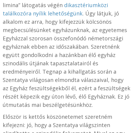
limina” látogatás végén
dikasztériumközi
találkozóra nyílik lehetőségünk
. Úgy látjuk, jó
alkalom ez arra, hogy kifejezzük kölcsönös
megbecsülésünket egyházunknak, az egyetemes
Egyházzal szorosan összefonódó németországi
egyháznak ebben az időszakában. Szeretnénk
együtt gondolkodni a hazánkban élő egyház
szinodális útjának tapasztalatairól és
eredményeiről. Tegnap a kihallgatás során a
Szentatya világosan elmondta válaszaival, hogy
az Egyház feszültségekből él, ezért a feszültségek
részét képezik egy úton lévő, élő Egyháznak. Ez jó
útmutatás mai beszélgetésünkhöz.
Először is kettős köszönetemet szeretném
kifejezni: jó, hogy a Szentatya világszinten