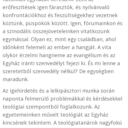
erőfeszítések igen fárasztók, és nyilvánvaló
konfrontációkhoz és feszültségekhez vezetnek
köztünk, püspökök között. Igen, fórumainkon és
a szinodális összejöveteleinken vitatkozunk
egymással. Olyan ez, mint egy családban, ahol
időnként felemeli az ember a hangját. A vita
olykor érzelmi hangneme az evangélium és az
Egyház iránti szenvedélyt fejezi ki. És mi lenne a
szeretetből szenvedély nélkül? De egységben
maradunk.
Az igehirdetés és a lelkipásztori munka során
naponta felmerülő problémákkal és kérdésekkel
teológiai szempontból foglalkozunk. Az
egyetemeinken művelt teológiát az Egyház
kincsének tekintem. A teológiatanárok nagyfokú