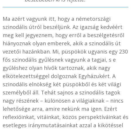
Ma azért vagyunk itt, hogy a németországi
szinodális útról beszéljünk. Az igazság kedvéért
meg kell jegyeznem, hogy erről a beszélgetésről
hiányoznak olyan emberek, akik a szinodális út
vezetői hazánkban. Mi, püspökök ugyanis egy 230
fős szinodális gyűlésnek vagyunk a tagjai, s e
gyűléshez olyan hívők tartoznak, akik nagy
elkötelezettséggel dolgoznak Egyházukért. A
szinodális elnökség két püspökből és két világi
személyből áll. Tehát sajnos a szinodális tagok
nagy részének – különösen a világiaknak – nincs
lehetősége arra, amire nekünk ma igen. Ezért
reflexióinkat, vitáinkat, közös perspektíváinkat és
esetleges iránymutatásainkat azzal a kikötéssel