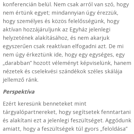
konferencián belül. Nem csak arról van szó, hogy
nem értünk egyet; mindannyian úgy érezzük,
hogy személyes és közös felelősségünk, hogy
aktívan hozzájáruljunk az Egyház jelenlegi
helyzetének alakításához, és nem akarjuk
egyszerűen csak reaktívan elfogadni azt. De mi
nem úgy érkeztünk ide, hogy egy egységes, egy
„darabban” hozott véleményt képviselünk, hanem
nézetek és cselekvési szándékok széles skálája
jellemző ránk.
Perspektíva
Ezért keresünk benneteket mint
tárgyalópartnereket, hogy segítsetek fenntartani
és alakítani ezt a jelenlegi feszültséget. Aggódunk
amiatt, hogy a feszültségek túl gyors „feloldása”