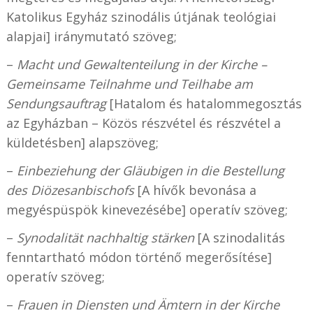
Katolikus Egyház szinodális útjának teológiai
alapjai] iránymutató szöveg;
–
Macht und Gewaltenteilung in der Kirche –
Gemeinsame Teilnahme und Teilhabe am
Sendungsauftrag
[Hatalom és hatalommegosztás
az Egyházban – Közös részvétel és részvétel a
küldetésben] alapszöveg;
–
Einbeziehung der Gläubigen in die Bestellung
des Diözesanbischofs
[A hívők bevonása a
megyéspüspök kinevezésébe] operatív szöveg;
–
Synodalität nachhaltig stärken
[A szinodalitás
fenntartható módon történő megerősítése]
operatív szöveg;
–
Frauen in Diensten und Ämtern in der Kirche