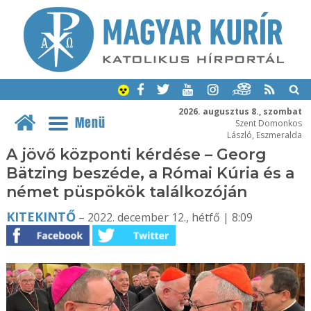
2026. augusztus 8., szombat
Menü
Szent Domonkos
László, Eszmeralda
A jövő központi kérdése – Georg
Bätzing beszéde, a Római Kúria és a
német püspökök találkozóján
KITEKINTŐ
– 2022. december 12., hétfő | 8:09