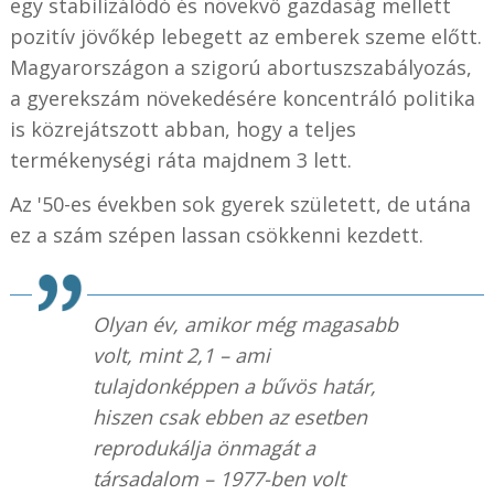
egy stabilizálódó és növekvő gazdaság mellett
pozitív jövőkép lebegett az emberek szeme előtt.
Magyarországon a szigorú abortuszszabályozás,
a gyerekszám növekedésére koncentráló politika
is közrejátszott abban, hogy a teljes
termékenységi ráta majdnem 3 lett.
Az '50-es években sok gyerek született, de utána
ez a szám szépen lassan csökkenni kezdett.
Olyan év, amikor még magasabb
volt, mint 2,1 – ami
tulajdonképpen a bűvös határ,
hiszen csak ebben az esetben
reprodukálja önmagát a
társadalom – 1977-ben volt