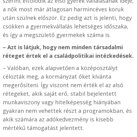
szerint eltolódik az első gyerek vállalásának ideje,
a nők most már átlagosan harmincéves koruk
után szülnek először. Ez pedig azt is jelenti, hogy
csökken a gyermekvállalás lehetséges időszaka,
és így a megszülető gyermekek száma is.
– Azt is látjuk, hogy nem minden társadalmi
réteget értek el a családpolitikai intézkedések.
– Valóban, ezek alapvetően a középosztályt
célozták meg, a kormányzat őket kívánta
megerősíteni. Így viszont nem érték el az alsó
rétegeket, akik saját erő, stabil bejelentett
munkaviszony vagy hitelképesség hiányában
gyakran nem vehettek részt a programokban, és
akik számára az adókedvezmény is kisebb
mértékű támogatást jelentett.