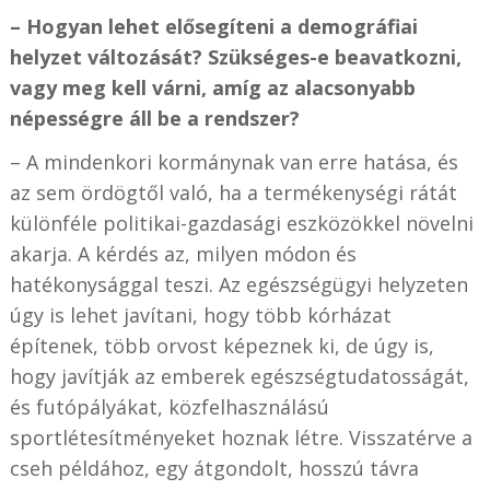
– Hogyan lehet elősegíteni a demográfiai
helyzet változását? Szükséges-e beavatkozni,
vagy meg kell várni, amíg az alacsonyabb
népességre áll be a rendszer?
– A mindenkori kormánynak van erre hatása, és
az sem ördögtől való, ha a termékenységi rátát
különféle politikai-gazdasági eszközökkel növelni
akarja. A kérdés az, milyen módon és
hatékonysággal teszi. Az egészségügyi helyzeten
úgy is lehet javítani, hogy több kórházat
építenek, több orvost képeznek ki, de úgy is,
hogy javítják az emberek egészségtudatosságát,
és futópályákat, közfelhasználású
sportlétesítményeket hoznak létre. Visszatérve a
cseh példához, egy átgondolt, hosszú távra