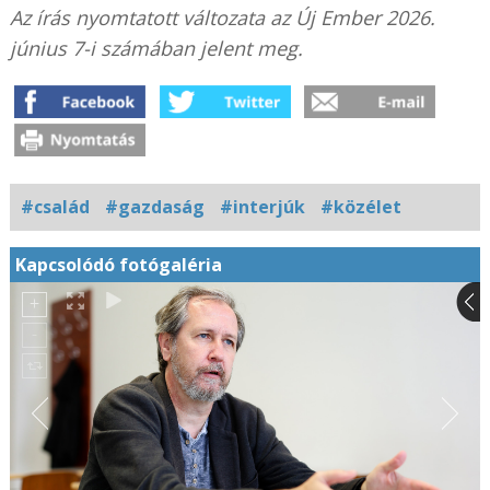
Az írás nyomtatott változata az Új Ember 2026.
június 7-i számában jelent meg.
#család
#gazdaság
#interjúk
#közélet
Kapcsolódó fotógaléria