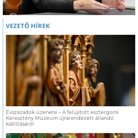
VEZETŐ HÍREK
Évszázadok üzenete – A felújított esztergomi
Keresztény Múzeum újrarendezett állandó
kiállításáról