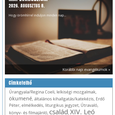
2026. AUGUSZTUS 8.
Hogy örömhírrel induljon minden nap...
Korábbi napi evangéliumok »
Címkefelhő
Úrangyala/Regina Coeli
,
lelkiségi mozgalmak
,
ökumené
,
általános kihallgatás/katekézis
,
Erdő
Péter
,
elmélkedés
,
liturgikus jegyzet
,
Útravaló
,
család
XIV. Leó
könyv- és filmajánló
,
,