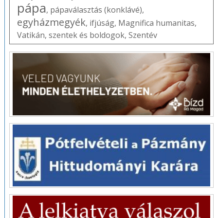
pápa
,
pápaválasztás (konklávé)
,
egyházmegyék
,
ifjúság
,
Magnifica humanitas
,
Vatikán
,
szentek és boldogok
,
Szentév