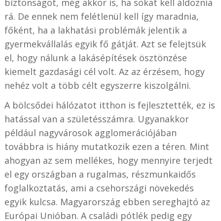
biztonságot, még akkor is, ha sokat kell áldoznia
rá. De ennek nem felétlenül kell így maradnia,
főként, ha a lakhatási problémák jelentik a
gyermekvállalás egyik fő gátját. Azt se felejtsük
el, hogy nálunk a lakásépítések ösztönzése
kiemelt gazdasági cél volt. Az az érzésem, hogy
nehéz volt a több célt egyszerre kiszolgálni.
A bölcsődei hálózatot itthon is fejlesztették, ez is
hatással van a születésszámra. Ugyanakkor
például nagyvárosok agglomerációjában
továbbra is hiány mutatkozik ezen a téren. Mint
ahogyan az sem mellékes, hogy mennyire terjedt
el egy országban a rugalmas, részmunkaidős
foglalkoztatás, ami a csehországi növekedés
egyik kulcsa. Magyarország ebben sereghajtó az
Európai Unióban. A családi pótlék pedig egy