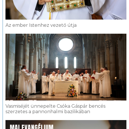
Az ember Istenhez vezető útja
Vasmiséjét ünnepelte Csóka Gáspár bencés
szerzetes a pannonhalmi bazilikában
MAI EVANGÉLIUM