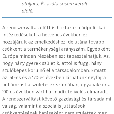
utoljára. És azóta sosem került
efölé.
A rendszerváltás előtt is hoztak családpolitikai
intézkedéseket, a hetvenes években ez
hozzájárult az emelkedéshez, de utána tovább
csökkent a termékenységi arányszám. Egyébként
Európa minden részében ezt tapasztalhatjuk. Az,
hogy hány gyerek születik, attól is függ, hány
szülőképes korú nő él a társadalomban. Emiatt
az
'50-es
és a
'70-es
években láthatunk egyfajta
hullámzást a születések számában, ugyanakkor a
'90-es
években várt harmadik felívelés elmaradt.
A rendszerváltást követő gazdasági és társadalmi
válság, valamint a szociális juttatások
csökkentésének hatásaként nem születtek meg