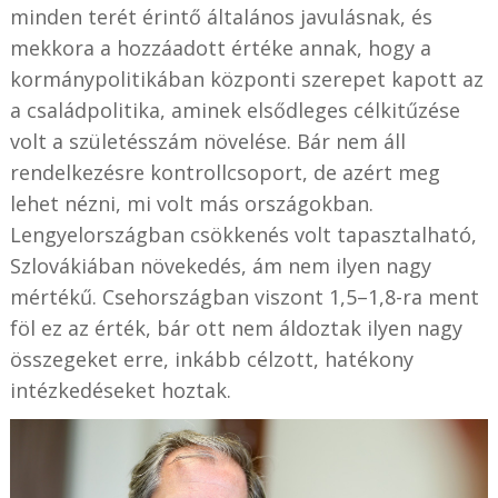
minden terét érintő általános javulásnak, és
mekkora a hozzáadott értéke annak, hogy a
kormánypolitikában központi szerepet kapott az
a családpolitika, aminek elsődleges célkitűzése
volt a születésszám növelése. Bár nem áll
rendelkezésre kontrollcsoport, de azért meg
lehet nézni, mi volt más országokban.
Lengyelországban csökkenés volt tapasztalható,
Szlovákiában növekedés, ám nem ilyen nagy
mértékű. Csehországban viszont 1,5–1,8-ra ment
föl ez az érték, bár ott nem áldoztak ilyen nagy
összegeket erre, inkább célzott, hatékony
intézkedéseket hoztak.