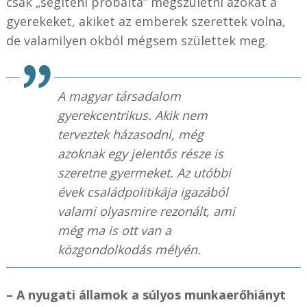
csak „segíteni próbálta” megszületni azokat a
gyerekeket, akiket az emberek szerettek volna,
de valamilyen okból mégsem születtek meg.
A magyar társadalom
gyerekcentrikus. Akik nem
terveztek házasodni, még
azoknak egy jelentős része is
szeretne gyermeket. Az utóbbi
évek családpolitikája igazából
valami olyasmire rezonált, ami
még ma is ott van a
közgondolkodás mélyén.
– A nyugati államok a súlyos munkaerőhiányt