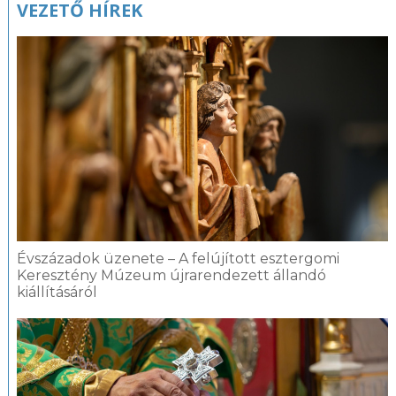
VEZETŐ HÍREK
Évszázadok üzenete – A felújított esztergomi
Keresztény Múzeum újrarendezett állandó
kiállításáról