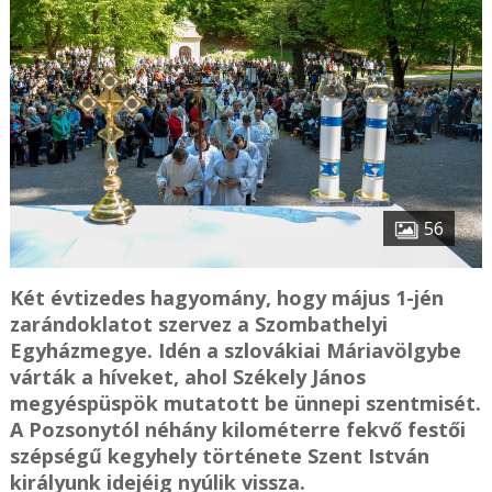
56
Két évtizedes hagyomány, hogy május 1-jén
zarándoklatot szervez a Szombathelyi
Egyházmegye. Idén a szlovákiai Máriavölgybe
várták a híveket, ahol Székely János
megyéspüspök mutatott be ünnepi szentmisét.
A Pozsonytól néhány kilométerre fekvő festői
szépségű kegyhely története Szent István
királyunk idejéig nyúlik vissza.