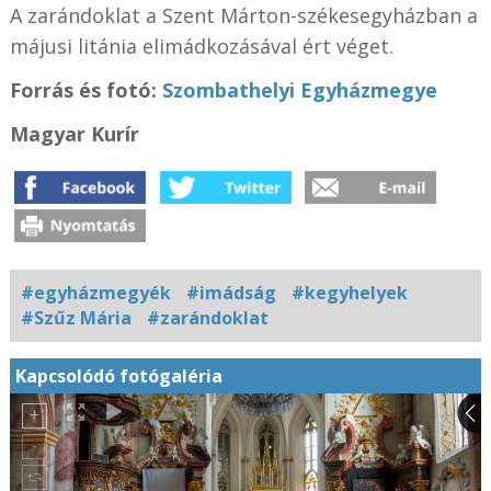
A zarándoklat a Szent Márton-székesegyházban a
májusi litánia elimádkozásával ért véget.
Forrás és fotó:
Szombathelyi Egyházmegye
Magyar Kurír
#egyházmegyék
#imádság
#kegyhelyek
#Szűz Mária
#zarándoklat
Kapcsolódó fotógaléria