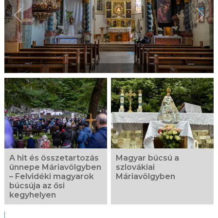
A hit és összetartozás
Magyar búcsú a
ünnepe Máriavölgyben
szlovákiai
– Felvidéki magyarok
Máriavölgyben
búcsúja az ősi
kegyhelyen