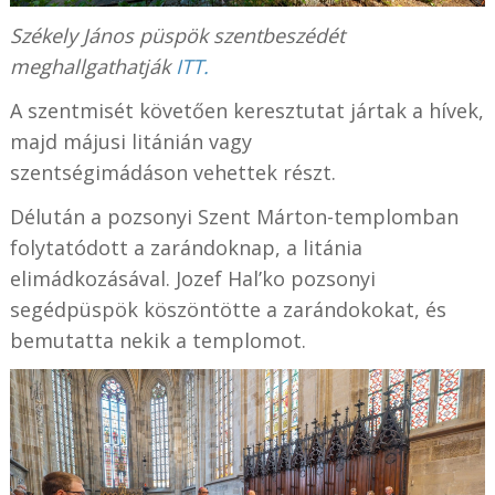
Székely János püspök szentbeszédét
meghallgathatják
ITT.
A szentmisét követően keresztutat jártak a hívek,
majd májusi litánián vagy
szentségimádáson vehettek részt.
Délután a pozsonyi Szent Márton-templomban
folytatódott a zarándoknap, a litánia
elimádkozásával. Jozef Hal’ko pozsonyi
segédpüspök köszöntötte a zarándokokat, és
bemutatta nekik a templomot.