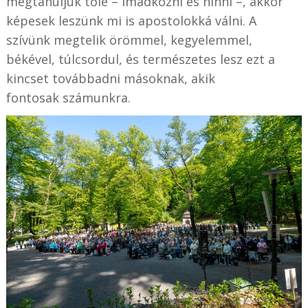
megtanuljuk tőle – imádkozni és hinni –, akkor
képesek leszünk mi is apostolokká válni. A
szívünk megtelik örömmel, kegyelemmel,
békével, túlcsordul, és természetes lesz ezt a
kincset továbbadni másoknak, akik
fontosak számunkra.