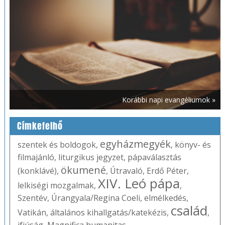
Korábbi napi evangéliumok »
Címkefelhő
egyházmegyék
szentek és boldogok
,
,
könyv- és
filmajánló
,
liturgikus jegyzet
,
pápaválasztás
ökumené
(konklávé)
,
,
Útravaló
,
Erdő Péter
,
XIV. Leó pápa
lelkiségi mozgalmak
,
,
Szentév
,
Úrangyala/Regina Coeli
,
elmélkedés
,
család
Vatikán
,
általános kihallgatás/katekézis
,
,
ifjúság
,
Magnifica humanitas