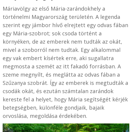
Máriavölgy az első Mária-zarándokhely a
történelmi Magyarország területén. A legenda
szerint egy jámbor hívő elrejtett egy odvas fában
egy Mária-szobrot; sok csoda történt a
környéken, de az emberek nem tudták az okát,
mivel a szoborról nem tudtak. Egy alkalommal
egy vak embert kísértek erre, aki sugallatra
megmosta a szemét az itt fakadó forrásban. A
szeme megnyílt, és meglátta az odvas fában a
Szűzanya szobrát. Így az emberek is megtudták a
csodák okát, és ezután számtalan zarándok
kereste fel a helyet, hogy Mária segítségét kérjék
betegségben, különféle gondjaik, bajaik
orvoslása, megoldása érdekében.