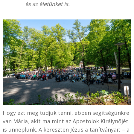
és az életünket is.
Hogy ezt meg tudjuk tenni, ebben segítségünkre
van Mária, akit ma mint az Apostolok Királynőjét
is ünneplünk. A kereszten Jézus a tanítványait – a