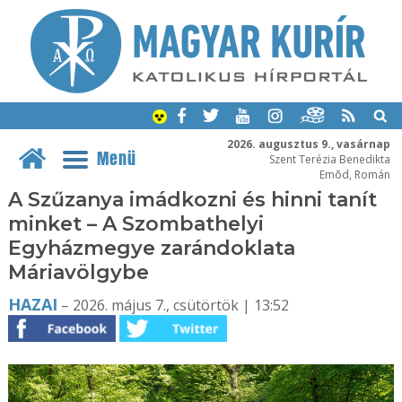
2026. augusztus 9., vasárnap
Menü
Szent Terézia Benedikta
Emõd, Román
A Szűzanya imádkozni és hinni tanít
minket – A Szombathelyi
Egyházmegye zarándoklata
Máriavölgybe
HAZAI
– 2026. május 7., csütörtök | 13:52