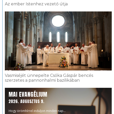
Az ember Istenhez vezető útja
Vasmiséjét ünnepelte Csóka Gáspár bencés
szerzetes a pannonhalmi bazilikában
MAI EVANGÉLIUM
2026. AUGUSZTUS 9.
Hogy örömhírrel induljon minden nap...