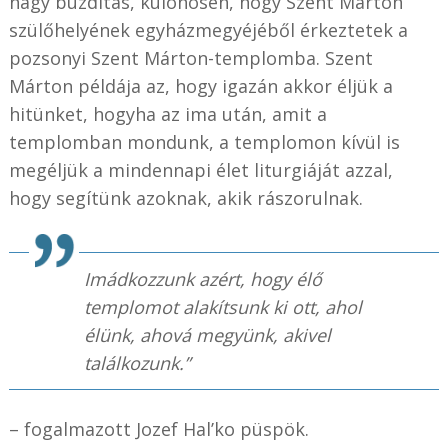
nagy buzdítás, különösen, hogy Szent Márton
szülőhelyének egyházmegyéjéből érkeztetek a
pozsonyi Szent Márton-templomba. Szent
Márton példája az, hogy igazán akkor éljük a
hitünket, hogyha az ima után, amit a
templomban mondunk, a templomon kívül is
megéljük a mindennapi élet liturgiáját azzal,
hogy segítünk azoknak, akik rászorulnak.
Imádkozzunk azért, hogy élő
templomot alakítsunk ki ott, ahol
élünk, ahová megyünk, akivel
találkozunk.”
– fogalmazott Jozef Hal’ko püspök.