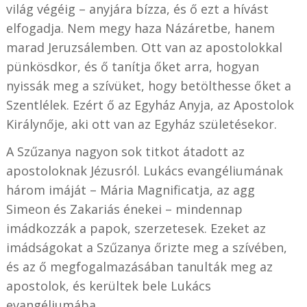
világ végéig – anyjára bízza, és ő ezt a hívást
elfogadja. Nem megy haza Názáretbe, hanem
marad Jeruzsálemben. Ott van az apostolokkal
pünkösdkor, és ő tanítja őket arra, hogyan
nyissák meg a szívüket, hogy betölthesse őket a
Szentlélek. Ezért ő az Egyház Anyja, az Apostolok
Királynője, aki ott van az Egyház születésekor.
A Szűzanya nagyon sok titkot átadott az
apostoloknak Jézusról. Lukács evangéliumának
három imáját – Mária Magnificatja, az agg
Simeon és Zakariás énekei – mindennap
imádkozzák a papok, szerzetesek. Ezeket az
imádságokat a Szűzanya őrizte meg a szívében,
és az ő megfogalmazásában tanulták meg az
apostolok, és kerültek bele Lukács
evangéliumába.