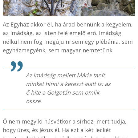
Az Egyház akkor él, ha árad bennünk a kegyelem,
az imádság, az Isten felé emelő erő. Imádság
nélkül nem fog megújulni sem egy plébánia, sem
egyházmegyénk, sem magyar nemzetünk.
Az imádság mellett Mária tanít
minket hinni a kereszt alatt is: az
ő hite a Golgotán sem omlik
össze.
Ő nem megy ki húsvétkor a sírhoz, mert tudja,
hogy üres, és Jézus él. Ha ezt a két leckét