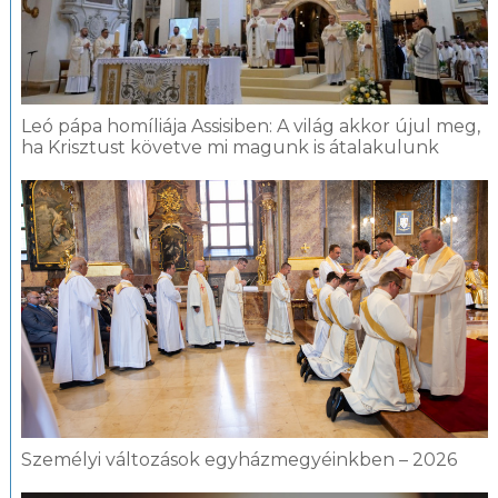
Leó pápa homíliája Assisiben: A világ akkor újul meg,
ha Krisztust követve mi magunk is átalakulunk
Személyi változások egyházmegyéinkben – 2026