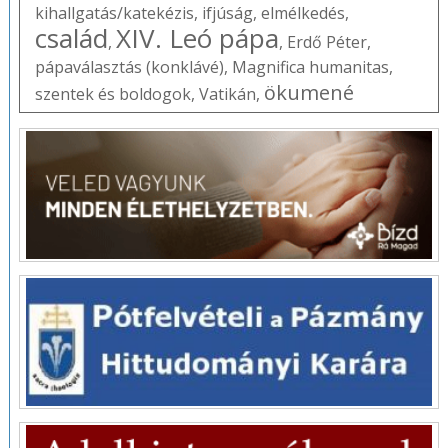
kihallgatás/katekézis
,
ifjúság
,
elmélkedés
,
család
XIV. Leó pápa
,
,
Erdő Péter
,
pápaválasztás (konklávé)
,
Magnifica humanitas
,
ökumené
szentek és boldogok
,
Vatikán
,