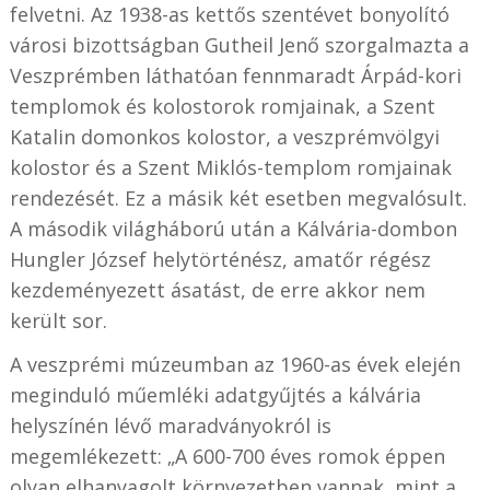
felvetni. Az 1938-as kettős szentévet bonyolító
városi bizottságban Gutheil Jenő szorgalmazta a
Veszprémben láthatóan fennmaradt Árpád-kori
templomok és kolostorok romjainak, a Szent
Katalin domonkos kolostor, a veszprémvölgyi
kolostor és a Szent Miklós-templom romjainak
rendezését. Ez a másik két esetben megvalósult.
A második világháború után a Kálvária-dombon
Hungler József helytörténész, amatőr régész
kezdeményezett ásatást, de erre akkor nem
került sor.
A veszprémi múzeumban az 1960-as évek elején
meginduló műemléki adatgyűjtés a kálvária
helyszínén lévő maradványokról is
megemlékezett: „A 600-700 éves romok éppen
olyan elhanyagolt környezetben vannak, mint a