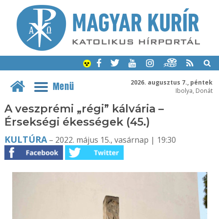
2026. augusztus 7., péntek
Menü
Ibolya, Donát
A veszprémi „régi” kálvária –
Érsekségi ékességek (45.)
KULTÚRA
– 2022. május 15., vasárnap | 19:30