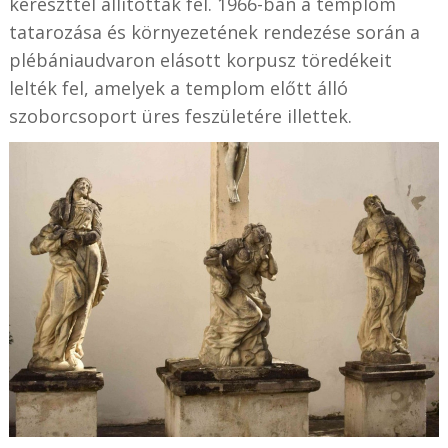
kereszttel állították fel. 1966-ban a templom
tatarozása és környezetének rendezése során a
plébániaudvaron elásott korpusz töredékeit
lelték fel, amelyek a templom előtt álló
szoborcsoport üres feszületére illettek.