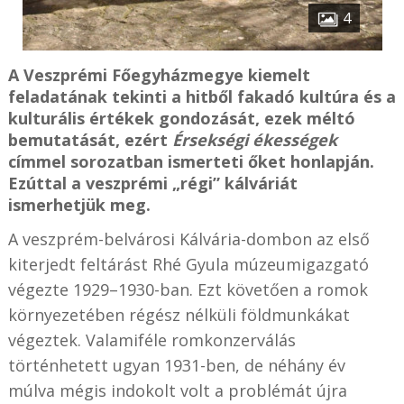
4
A Veszprémi Főegyházmegye kiemelt
feladatának tekinti a hitből fakadó kultúra és a
kulturális értékek gondozását, ezek méltó
bemutatását, ezért
Érsekségi ékességek
címmel sorozatban ismerteti őket honlapján.
Ezúttal a veszprémi „régi” kálváriát
ismerhetjük meg.
A veszprém-belvárosi Kálvária-dombon az első
kiterjedt feltárást Rhé Gyula múzeumigazgató
végezte 1929–1930-ban. Ezt követően a romok
környezetében régész nélküli földmunkákat
végeztek. Valamiféle romkonzerválás
történhetett ugyan 1931-ben, de néhány év
múlva mégis indokolt volt a problémát újra