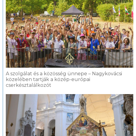
A szolgálat és a közösség ünnepe – Nagykovácsi
közelében tartják a közép-európai
cserkésztalálkozót