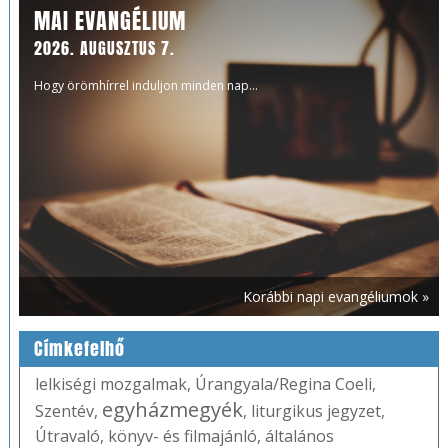
MAI EVANGÉLIUM
2026. AUGUSZTUS 7.
Hogy örömhírrel induljon minden nap...
Korábbi napi evangéliumok »
Címkefelhő
lelkiségi mozgalmak
,
Úrangyala/Regina Coeli
,
egyházmegyék
Szentév
,
,
liturgikus jegyzet
,
Útravaló
,
könyv- és filmajánló
,
általános