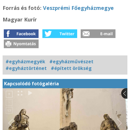
Forrás és fotó:
Veszprémi Főegyházmegye
Magyar Kurír
#egyházmegyék
#egyházművészet
#egyháztörténet
#épített örökség
Kapcsolódó fotógaléria