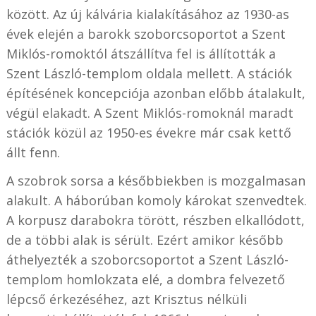
között. Az új kálvária kialakításához az 1930-as
évek elején a barokk szoborcsoportot a Szent
Miklós-romoktól átszállítva fel is állították a
Szent László-templom oldala mellett. A stációk
építésének koncepciója azonban előbb átalakult,
végül elakadt. A Szent Miklós-romoknál maradt
stációk közül az 1950-es évekre már csak kettő
állt fenn.
A szobrok sorsa a későbbiekben is mozgalmasan
alakult. A háborúban komoly károkat szenvedtek.
A korpusz darabokra törött, részben elkallódott,
de a többi alak is sérült. Ezért amikor később
áthelyezték a szoborcsoportot a Szent László-
templom homlokzata elé, a dombra felvezető
lépcső érkezéséhez, azt Krisztus nélküli