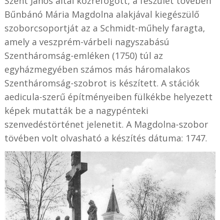
Szent János által közrefogott, a feszület tövében
Bűnbánó Mária Magdolna alakjával kiegészülő
szoborcsoportját az a Schmidt-műhely faragta,
amely a veszprém-várbeli nagyszabású
Szentháromság-emléken (1750) túl az
egyházmegyében számos más háromalakos
Szentháromság-szobrot is készített. A stációk
aedicula-szerű építményeiben fülkékbe helyezett
képek mutatták be a nagypénteki
szenvedéstörténet jelenetit. A Magdolna-szobor
tövében volt olvasható a készítés dátuma: 1747.