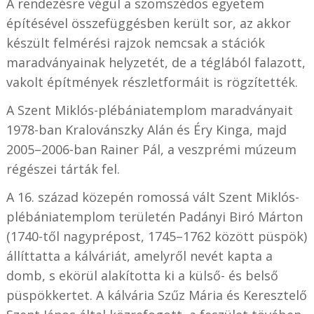
A rendezésre végül a szomszédos egyetem
építésével összefüggésben került sor, az akkor
készült felmérési rajzok nemcsak a stációk
maradványainak helyzetét, de a téglából falazott,
vakolt építmények részletformáit is rögzítették.
A Szent Miklós-plébániatemplom maradványait
1978-ban Kralovánszky Alán és Éry Kinga, majd
2005–2006-ban Rainer Pál, a veszprémi múzeum
régészei tárták fel.
A 16. század közepén romossá vált Szent Miklós-
plébániatemplom területén Padányi Biró Márton
(1740-től nagyprépost, 1745–1762 között püspök)
állíttatta a kálváriát, amelyről nevét kapta a
domb, s ekörül alakította ki a külső- és belső
püspökkertet. A kálvária Szűz Mária és Keresztelő