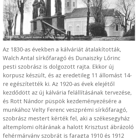
Az 1830-as években a kálváriát átalakították,
Walch Antal sírkőfaragó és Dunaiszky Lőrinc
pesti szobrász is dolgozott rajta. Ekkor új
korpusz készült, és az eredetileg 11 állomást 14-
re egészítették ki. Az 1920-as évek elejétől
kezdődött az új kálvária felállításának tervezése,
és Rott Nándor püspök kezdeményezésére a
munkához Velty Ferenc veszprémi sírkőfaragó,
szobrász mestert kérték fel, aki a székesegyház
altemplomi oltárának a halott Krisztust ábrázoló
fehérmárvány szobrát is faragta 1910 és 1912