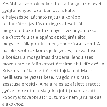
Később a szobrok bekerültek a főegyházmegyei
gyűjteménybe, azonban ott is kültéri
elhelyezésbe. Látható rajtuk a korábbi
restaurátori javítás (a kiegészítések jól
megkülönböztethetők a nyers vésőnyomokkal
alakított felület alapján); az időjárás által
megviselt állapotuk ismét gondozásra szorul. A
barokk szobrok koruk jellegzetes, jó kvalitású
alkotásai, a mozgalmas drapéria, lendületes
mozdulatok a felfokozott érzelmek hű kifejezői. A
Krisztus halála felett érzett fájdalmat Mária
mellkasra helyezett keze, Magdolna sirató
gesztusa erősítik. A halálra és az afelett aratott
győzelemre utal a Magolna jobbjában tartott
koponya; további attribútumok nem járulnak az
alakokhoz.