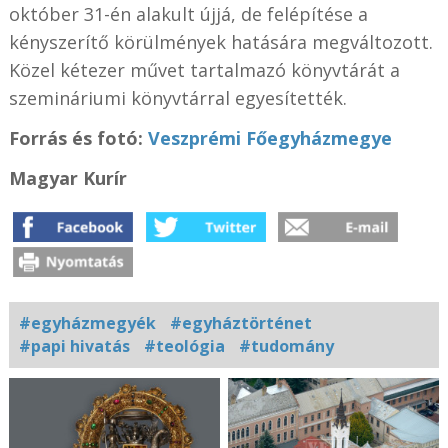
október 31-én alakult újjá, de felépítése a
kényszerítő körülmények hatására megváltozott.
Közel kétezer művet tartalmazó könyvtárát a
szemináriumi könyvtárral egyesítették.
Forrás és fotó:
Veszprémi Főegyházmegye
Magyar Kurír
#egyházmegyék
#egyháztörténet
#papi hivatás
#teológia
#tudomány
Kapcsolódó
fotógaléria