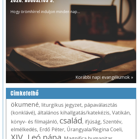
2026. AUGUSZTUS 9.
Hogy örömhírrel induljon minden nap...
Korábbi napi evangéliumok »
Címkefelhő
ökumené
,
liturgikus jegyzet
,
pápaválasztás
(konklávé)
,
általános kihallgatás/katekézis
,
Vatikán
,
család
könyv- és filmajánló
,
,
ifjúság
,
Szentév
,
elmélkedés
,
Erdő Péter
,
Úrangyala/Regina Coeli
,
XIV. Leó pápa
,
Magnifica humanitas
,