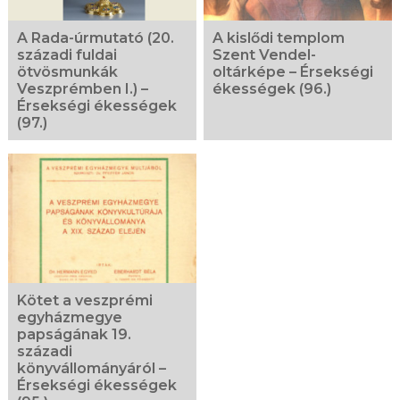
A Rada-úrmutató (20.
A kislődi templom
századi fuldai
Szent Vendel-
ötvösmunkák
oltárképe – Érsekségi
Veszprémben I.) –
ékességek (96.)
Érsekségi ékességek
(97.)
Kötet a veszprémi
egyházmegye
papságának 19.
századi
könyvállományáról –
Érsekségi ékességek