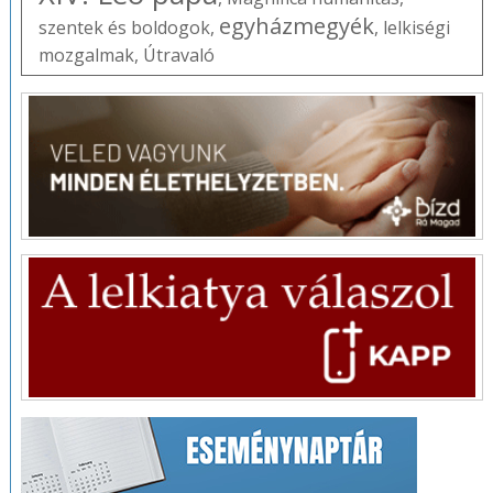
egyházmegyék
szentek és boldogok
,
,
lelkiségi
mozgalmak
,
Útravaló