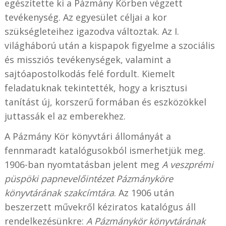
egészítette ki a Pázmány Körben végzett
tevékenység. Az egyesület céljai a kor
szükségleteihez igazodva változtak. Az I.
világháború után a kispapok figyelme a szociális
és missziós tevékenységek, valamint a
sajtóapostolkodás felé fordult. Kiemelt
feladatuknak tekintették, hogy a krisztusi
tanítást új, korszerű formában és eszközökkel
juttassák el az emberekhez.
A Pázmány Kör könyvtári állományát a
fennmaradt katalógusokból ismerhetjük meg.
1906-ban nyomtatásban jelent meg
A veszprémi
püspöki papnevelőintézet Pázmányköre
könyvtárának szakcímtára
. Az 1906 után
beszerzett művekről kéziratos katalógus áll
rendelkezésünkre:
A Pázmánykör könyvtárának