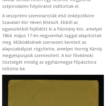
szépirodalmi folyóiratot indítottak el.
A veszprémi szeminaristák első önképzőköre
Szavalati Kör néven létesült. Ebből az
egyesületből fejlődött ki a Pázmány Kör, amelyet
1864. május 17-én negyvenhat taggal alapítottak
meg. Működésének szervezeti kereteit az
alapszabályzat rögzítette, amelyet Hornig Károly
megyéspüspök szentesített. A kör fővédnöki
tisztségét mindig az egyházmegye főpásztora
töltötte be.