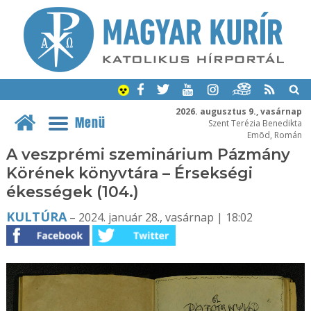
2026. augusztus 9., vasárnap
Menü
Szent Terézia Benedikta
Emõd, Román
A veszprémi szeminárium Pázmány
Körének könyvtára – Érsekségi
ékességek (104.)
KULTÚRA
– 2024. január 28., vasárnap | 18:02