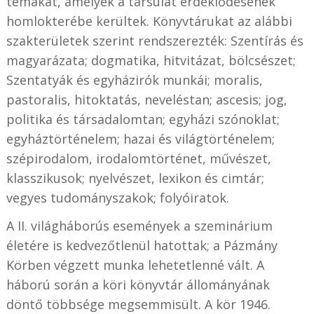
témákat, amelyek a társulat érdeklődésének
homlokterébe kerültek. Könyvtárukat az alábbi
szakterületek szerint rendszerezték: Szentírás és
magyarázata; dogmatika, hitvitázat, bölcsészet;
Szentatyák és egyházirók munkái; moralis,
pastoralis, hitoktatás, neveléstan; ascesis; jog,
politika és társadalomtan; egyházi szónoklat;
egyháztörténelem; hazai és világtörténelem;
szépirodalom, irodalomtörténet, művészet,
klasszikusok; nyelvészet, lexikon és cimtár;
vegyes tudományszakok; folyóiratok.
A II. világháborús események a szeminárium
életére is kedvezőtlenül hatottak; a Pázmány
Körben végzett munka lehetetlenné vált. A
háború során a köri könyvtár állományának
döntő többsége megsemmisült. A kör 1946.