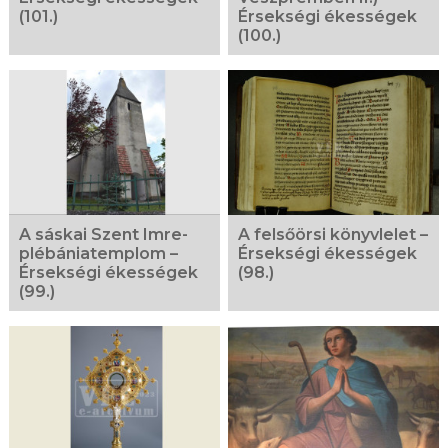
(101.)
Érsekségi ékességek
(100.)
A sáskai Szent Imre-
A felsőörsi könyvlelet –
plébániatemplom –
Érsekségi ékességek
Érsekségi ékességek
(98.)
(99.)