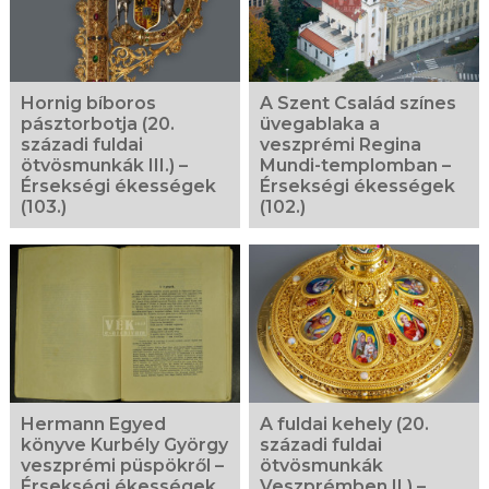
Hornig bíboros
A Szent Család színes
pásztorbotja (20.
üvegablaka a
századi fuldai
veszprémi Regina
ötvösmunkák III.) –
Mundi-templomban –
Érsekségi ékességek
Érsekségi ékességek
(103.)
(102.)
Hermann Egyed
A fuldai kehely (20.
könyve Kurbély György
századi fuldai
veszprémi püspökről –
ötvösmunkák
Érsekségi ékességek
Veszprémben II.) –