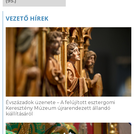
(95.)
VEZETŐ HÍREK
Évszázadok üzenete – A felújított esztergomi
Keresztény Múzeum újrarendezett állandó
kiállításáról