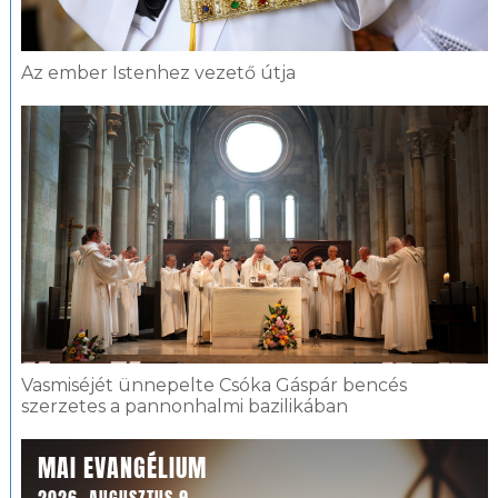
Az ember Istenhez vezető útja
Vasmiséjét ünnepelte Csóka Gáspár bencés
szerzetes a pannonhalmi bazilikában
MAI EVANGÉLIUM