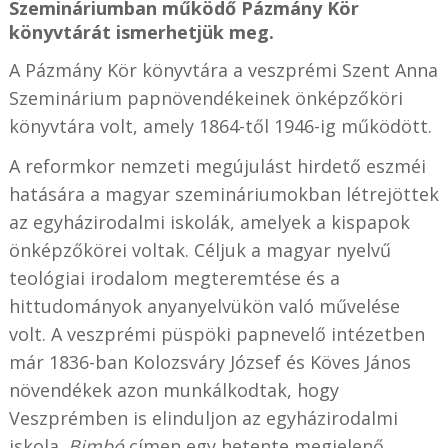
Szemináriumban működő Pázmány Kör
könyvtárát ismerhetjük meg.
A Pázmány Kör könyvtára a veszprémi Szent Anna
Szeminárium papnövendékeinek önképzőköri
könyvtára volt, amely 1864-től 1946-ig működött.
A reformkor nemzeti megújulást hirdető eszméi
hatására a magyar szemináriumokban létrejöttek
az egyházirodalmi iskolák, amelyek a kispapok
önképzőkörei voltak. Céljuk a magyar nyelvű
teológiai irodalom megteremtése és a
hittudományok anyanyelvükön való művelése
volt. A veszprémi püspöki papnevelő intézetben
már 1836-ban Kolozsváry József és Köves János
növendékek azon munkálkodtak, hogy
Veszprémben is elinduljon az egyházirodalmi
iskola.
Bimbó
címen egy hetente megjelenő