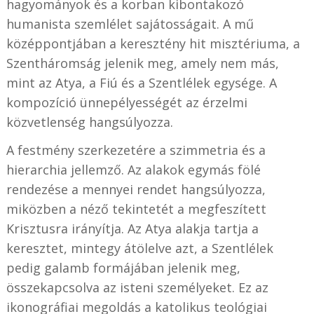
hagyományok és a korban kibontakozó
humanista szemlélet sajátosságait. A mű
középpontjában a keresztény hit misztériuma, a
Szentháromság jelenik meg, amely nem más,
mint az Atya, a Fiú és a Szentlélek egysége. A
kompozíció ünnepélyességét az érzelmi
közvetlenség hangsúlyozza.
A festmény szerkezetére a szimmetria és a
hierarchia jellemző. Az alakok egymás fölé
rendezése a mennyei rendet hangsúlyozza,
miközben a néző tekintetét a megfeszített
Krisztusra irányítja. Az Atya alakja tartja a
keresztet, mintegy átölelve azt, a Szentlélek
pedig galamb formájában jelenik meg,
összekapcsolva az isteni személyeket. Ez az
ikonográfiai megoldás a katolikus teológiai