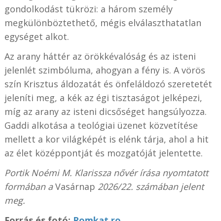
gondolkodást tükrözi: a három személy
megkülönböztethető, mégis elválaszthatatlan
egységet alkot.
Az arany háttér az örökkévalóság és az isteni
jelenlét szimbóluma, ahogyan a fény is. A vörös
szín Krisztus áldozatát és önfeláldozó szeretetét
jeleníti meg, a kék az égi tisztaságot jelképezi,
míg az arany az isteni dicsőséget hangsúlyozza.
Gaddi alkotása a teológiai üzenet közvetítése
mellett a kor világképét is elénk tárja, ahol a hit
az élet középpontját és mozgatóját jelentette.
Portik Noémi M. Klarissza nővér írása nyomtatott
formában a
Vasárnap
2026/22. számában jelent
meg.
Forrás és fotó:
Romkat.ro