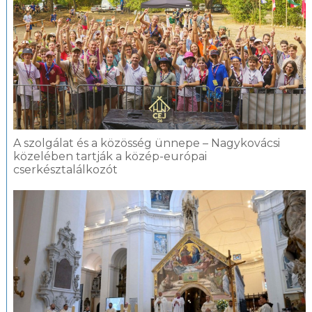
A szolgálat és a közösség ünnepe – Nagykovácsi
közelében tartják a közép-európai
cserkésztalálkozót