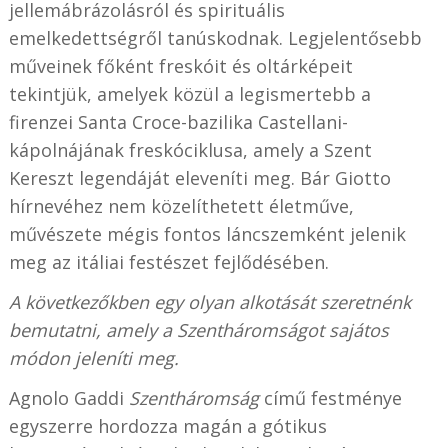
jellemábrázolásról és spirituális
emelkedettségről tanúskodnak. Legjelentősebb
műveinek főként freskóit és oltárképeit
tekintjük, amelyek közül a legismertebb a
firenzei Santa Croce-bazilika Castellani-
kápolnájának freskóciklusa, amely a Szent
Kereszt legendáját eleveníti meg. Bár Giotto
hírnevéhez nem közelíthetett életműve,
művészete mégis fontos láncszemként jelenik
meg az itáliai festészet fejlődésében.
A következőkben egy olyan alkotását szeretnénk
bemutatni, amely a Szentháromságot sajátos
módon jeleníti meg.
Agnolo Gaddi
Szentháromság
című festménye
egyszerre hordozza magán a gótikus