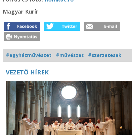
Magyar Kurír
#egyházművészet
#művészet
#szerzetesek
Kapcsolódó
VEZETŐ HÍREK
fotógaléria