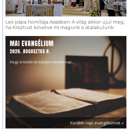
Leó pápa homíliája Assisiben: A világ akkor újul meg,
ha Krisztust követve mi magunk is átalakulunk
MAI EVANGÉLIUM
2026. AUGUSZTUS 8.
Hogy örömhírrel induljon minden nap...
Korábbi napi evangéliumok »