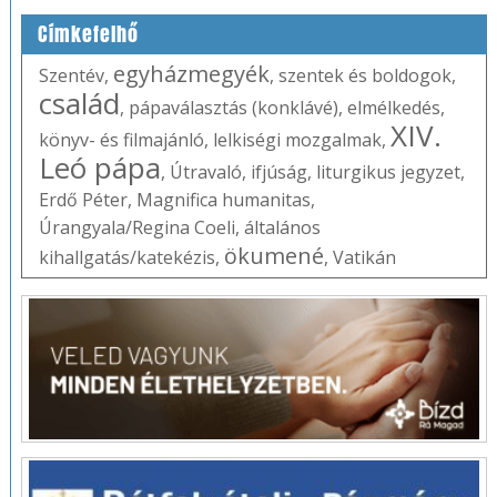
Címkefelhő
egyházmegyék
Szentév
,
,
szentek és boldogok
,
család
,
pápaválasztás (konklávé)
,
elmélkedés
,
XIV.
könyv- és filmajánló
,
lelkiségi mozgalmak
,
Leó pápa
,
Útravaló
,
ifjúság
,
liturgikus jegyzet
,
Erdő Péter
,
Magnifica humanitas
,
Úrangyala/Regina Coeli
,
általános
ökumené
kihallgatás/katekézis
,
,
Vatikán