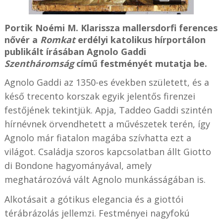
Portik Noémi M. Klarissza mallersdorfi ferences
nővér a
Romkat
erdélyi katolikus hírportálon
publikált írásában Agnolo Gaddi
Szentháromság
című festményét mutatja be.
Agnolo Gaddi az 1350-es években született, és a
késő trecento korszak egyik jelentős firenzei
festőjének tekintjük. Apja, Taddeo Gaddi szintén
hírnévnek örvendhetett a művészetek terén, így
Agnolo már fiatalon magába szívhatta ezt a
világot. Családja szoros kapcsolatban állt Giotto
di Bondone hagyományával, amely
meghatározóvá vált Agnolo munkásságában is.
Alkotásait a gótikus elegancia és a giottói
térábrázolás jellemzi. Festményei nagyfokú