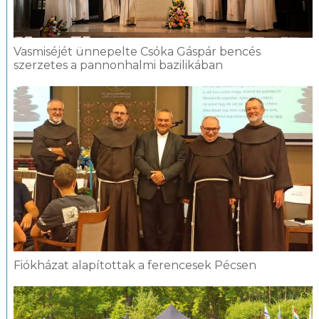
Vasmiséjét ünnepelte Csóka Gáspár bencés
szerzetes a pannonhalmi bazilikában
Fiókházat alapítottak a ferencesek Pécsen