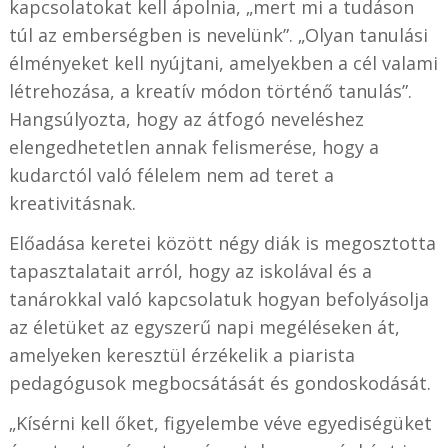
kapcsolatokat kell ápolnia, „mert mi a tudáson
túl az emberségben is nevelünk”. „Olyan tanulási
élményeket kell nyújtani, amelyekben a cél valami
létrehozása, a kreatív módon történő tanulás”.
Hangsúlyozta, hogy az átfogó neveléshez
elengedhetetlen annak felismerése, hogy a
kudarctól való félelem nem ad teret a
kreativitásnak.
Előadása keretei között négy diák is megosztotta
tapasztalatait arról, hogy az iskolával és a
tanárokkal való kapcsolatuk hogyan befolyásolja
az életüket az egyszerű napi megéléseken át,
amelyeken keresztül érzékelik a piarista
pedagógusok megbocsátását és gondoskodását.
„Kísérni kell őket, figyelembe véve egyediségüket