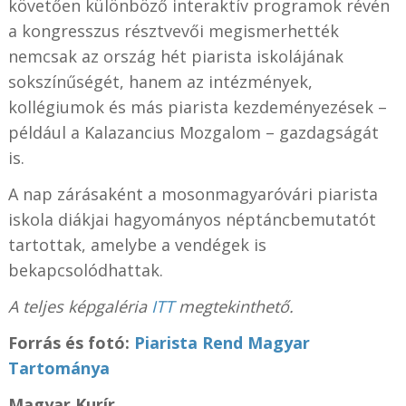
követően különböző interaktív programok révén
a kongresszus résztvevői megismerhették
nemcsak az ország hét piarista iskolájának
sokszínűségét, hanem az intézmények,
kollégiumok és más piarista kezdeményezések –
például a Kalazancius Mozgalom – gazdagságát
is.
A nap zárásaként a mosonmagyaróvári piarista
iskola diákjai hagyományos néptáncbemutatót
tartottak, amelybe a vendégek is
bekapcsolódhattak.
A teljes képgaléria
ITT
megtekinthető.
Forrás és fotó:
Piarista Rend Magyar
Tartománya
Magyar Kurír