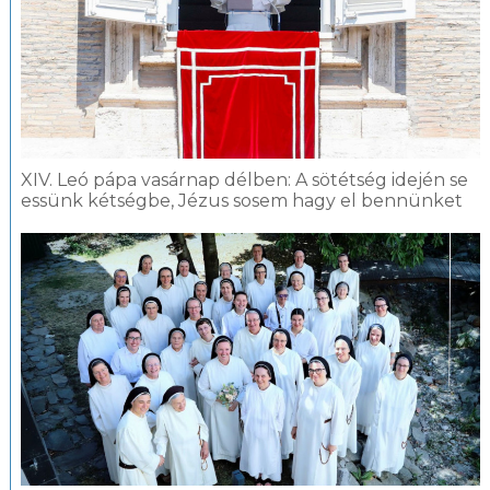
XIV. Leó pápa vasárnap délben: A sötétség idején se
essünk kétségbe, Jézus sosem hagy el bennünket