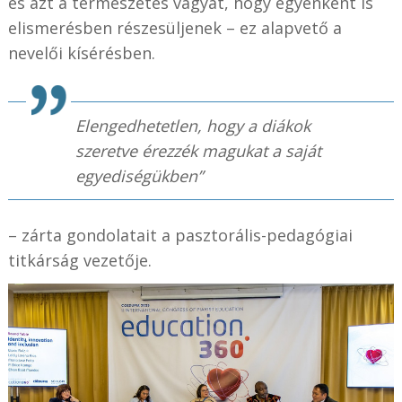
és azt a természetes vágyat, hogy egyénként is
elismerésben részesüljenek – ez alapvető a
nevelői kísérésben.
Elengedhetetlen, hogy a diákok
szeretve érezzék magukat a saját
egyediségükben”
– zárta gondolatait a pasztorális-pedagógiai
titkárság vezetője.