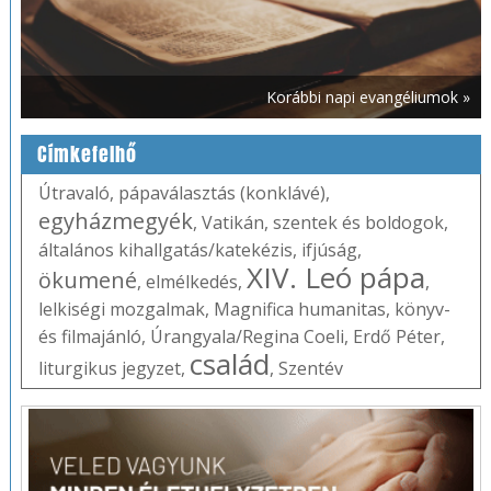
Korábbi napi evangéliumok »
Címkefelhő
Útravaló
,
pápaválasztás (konklávé)
,
egyházmegyék
,
Vatikán
,
szentek és boldogok
,
általános kihallgatás/katekézis
,
ifjúság
,
XIV. Leó pápa
ökumené
,
elmélkedés
,
,
lelkiségi mozgalmak
,
Magnifica humanitas
,
könyv-
és filmajánló
,
Úrangyala/Regina Coeli
,
Erdő Péter
,
család
liturgikus jegyzet
,
,
Szentév