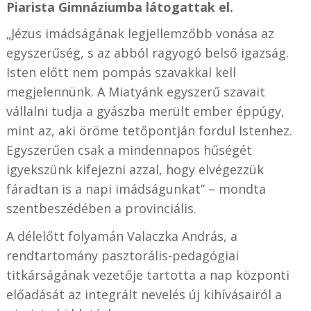
Piarista Gimnáziumba látogattak el.
„Jézus imádságának legjellemzőbb vonása az
egyszerűség, s az abból ragyogó belső igazság.
Isten előtt nem pompás szavakkal kell
megjelennünk. A Miatyánk egyszerű szavait
vállalni tudja a gyászba merült ember éppúgy,
mint az, aki öröme tetőpontján fordul Istenhez.
Egyszerűen csak a mindennapos hűségét
igyekszünk kifejezni azzal, hogy elvégezzük
fáradtan is a napi imádságunkat” – mondta
szentbeszédében a provinciális.
A délelőtt folyamán Valaczka András, a
rendtartomány pasztorális-pedagógiai
titkárságának vezetője tartotta a nap központi
előadását az integrált nevelés új kihívásairól a