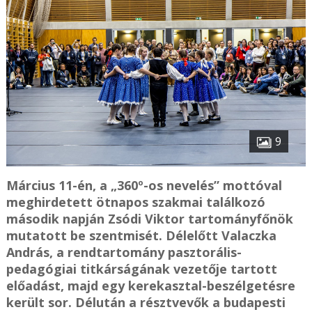
9
Március 11-én, a „360º-os nevelés” mottóval
meghirdetett ötnapos szakmai találkozó
második napján Zsódi Viktor tartományfőnök
mutatott be szentmisét. Délelőtt Valaczka
András, a rendtartomány pasztorális-
pedagógiai titkárságának vezetője tartott
előadást, majd egy kerekasztal-beszélgetésre
került sor. Délután a résztvevők a budapesti