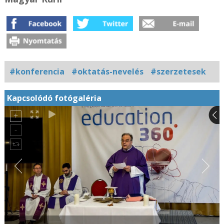
#konferencia
#oktatás-nevelés
#szerzetesek
Kapcsolódó fotógaléria