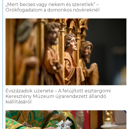
„Mert becses vagy nekem és szeretlek” –
Örökfogadalom a domonkos nővéreknél
Évszázadok üzenete – A felújított esztergomi
Keresztény Múzeum újrarendezett állandó
kiállításáról