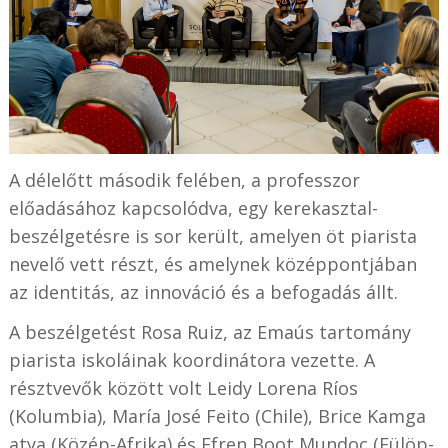
A délelőtt második felében, a professzor
előadásához kapcsolódva, egy kerekasztal-
beszélgetésre is sor került, amelyen öt piarista
nevelő vett részt, és amelynek középpontjában
az identitás, az innováció és a befogadás állt.
A beszélgetést Rosa Ruiz, az Emaús tartomány
piarista iskoláinak koordinátora vezette. A
résztvevők között volt Leidy Lorena Ríos
(Kolumbia), María José Feito (Chile), Brice Kamga
atya (Közép-Afrika) és Efren Boot Mundoc (Fülöp-