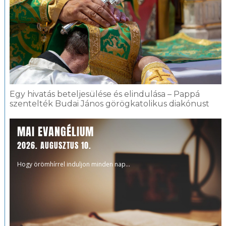
Egy hivatás beteljesülése és elindulása – Pappá
szentelték Budai János görögkatolikus diakónust
MAI EVANGÉLIUM
2026. AUGUSZTUS 10.
Hogy örömhírrel induljon minden nap...