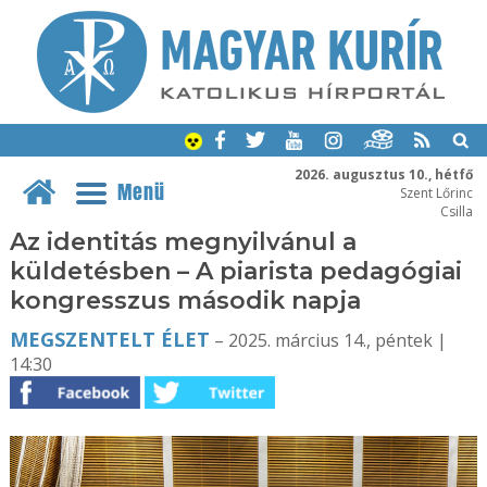
2026. augusztus 10., hétfő
Menü
Szent Lőrinc
Csilla
Az identitás megnyilvánul a
küldetésben – A piarista pedagógiai
kongresszus második napja
MEGSZENTELT ÉLET
– 2025. március 14., péntek |
14:30