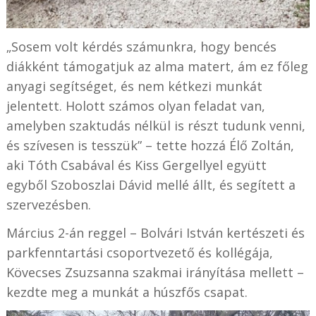
„Sosem volt kérdés számunkra, hogy bencés
diákként támogatjuk az alma matert, ám ez főleg
anyagi segítséget, és nem kétkezi munkát
jelentett. Holott számos olyan feladat van,
amelyben szaktudás nélkül is részt tudunk venni,
és szívesen is tesszük” – tette hozzá Élő Zoltán,
aki Tóth Csabával és Kiss Gergellyel együtt
egyből Szoboszlai Dávid mellé állt, és segített a
szervezésben.
Március 2-án reggel – Bolvári István kertészeti és
parkfenntartási csoportvezető és kollégája,
Kövecses Zsuzsanna szakmai irányítása mellett –
kezdte meg a munkát a húszfős csapat.