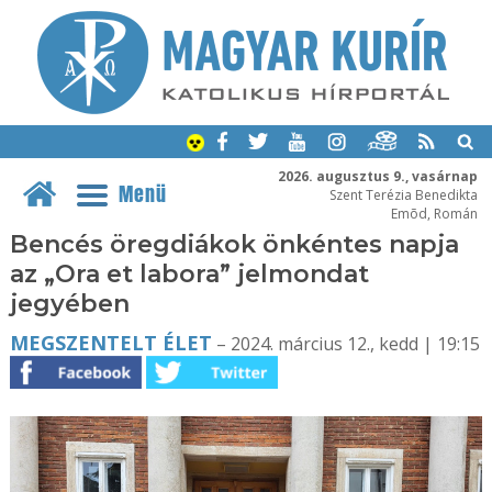
2026. augusztus 9., vasárnap
Menü
Szent Terézia Benedikta
Emõd, Román
Bencés öregdiákok önkéntes napja
az „Ora et labora” jelmondat
jegyében
MEGSZENTELT ÉLET
– 2024. március 12., kedd | 19:15