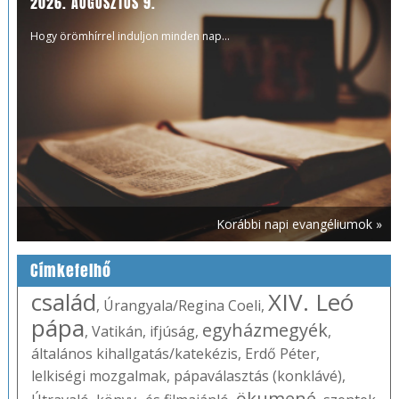
2026. AUGUSZTUS 9.
Hogy örömhírrel induljon minden nap...
Korábbi napi evangéliumok »
Címkefelhő
család
XIV. Leó
,
Úrangyala/Regina Coeli
,
pápa
egyházmegyék
,
Vatikán
,
ifjúság
,
,
általános kihallgatás/katekézis
,
Erdő Péter
,
lelkiségi mozgalmak
,
pápaválasztás (konklávé)
,
ökumené