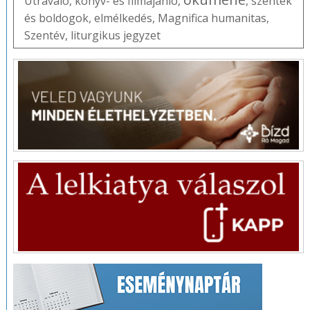
Útravaló
,
könyv- és filmajánló
,
,
szentek
és boldogok
,
elmélkedés
,
Magnifica humanitas
,
Szentév
,
liturgikus jegyzet