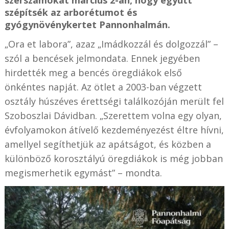
szerszámokat március 2-án, hogy együtt
szépítsék az arborétumot és
gyógynövénykertet Pannonhalmán.
„Ora et labora”, azaz „Imádkozzál és dolgozzál” –
szól a bencések jelmondata. Ennek jegyében
hirdették meg a bencés öregdiákok első
önkéntes napját. Az ötlet a 2003-ban végzett
osztály húszéves érettségi találkozóján merült fel
Szoboszlai Dávidban. „Szerettem volna egy olyan,
évfolyamokon átívelő kezdeményezést éltre hívni,
amellyel segíthetjük az apátságot, és közben a
különböző korosztályú öregdiákok is még jobban
megismerhetik egymást” – mondta.