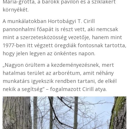
Mária-grotta, a barokk pavilon és a sziklakert
környékét.
A munkálatokban Hortobágyi T. Cirill
pannonhalmi főapát is részt vett, aki nemcsak
mint a szerzetesközösség vezetője, hanem mint
1977-ben itt végzett öregdiák fontosnak tartotta,
hogy jelen legyen az önkéntes napon.
„Nagyon örültem a kezdeményezésnek, mert
hatalmas terület az arborétum, amit néhány
munkatárs igyekszik rendben tartani, de elkél
nekik a segítség” – fogalmazott Cirill atya.