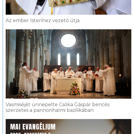
Az ember Istenhez vezető útja
Vasmiséjét ünnepelte Csóka Gáspár bencés
szerzetes a pannonhalmi bazilikában
MAI EVANGÉLIUM