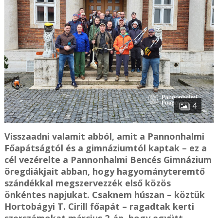
4
Visszaadni valamit abból, amit a Pannonhalmi
Főapátságtól és a gimnáziumtól kaptak – ez a
cél vezérelte a Pannonhalmi Bencés Gimnázium
öregdiákjait abban, hogy hagyományteremtő
szándékkal megszervezzék első közös
önkéntes napjukat. Csaknem húszan – köztük
Hortobágyi T. Cirill főapát – ragadtak kerti