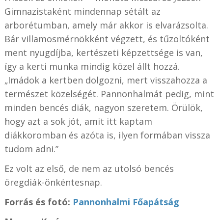
Gimnazistaként mindennap sétált az
arborétumban, amely már akkor is elvarázsolta.
Bár villamosmérnökként végzett, és tűzoltóként
ment nyugdíjba, kertészeti képzettsége is van,
így a kerti munka mindig közel állt hozzá.
„Imádok a kertben dolgozni, mert visszahozza a
természet közelségét. Pannonhalmát pedig, mint
minden bencés diák, nagyon szeretem. Örülök,
hogy azt a sok jót, amit itt kaptam
diákkoromban és azóta is, ilyen formában vissza
tudom adni.”
Ez volt az első, de nem az utolsó bencés
öregdiák-önkéntesnap.
Forrás és fotó:
Pannonhalmi Főapátság