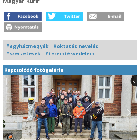
Magyar Kurír
#egyházmegyék
#oktatás-nevelés
#szerzetesek
#teremtésvédelem
Kapcsolódó fotógaléria