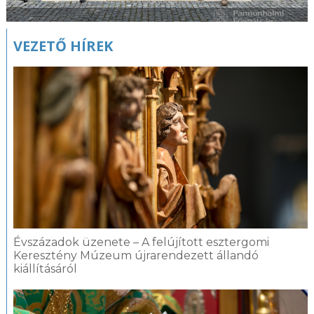
VEZETŐ HÍREK
Évszázadok üzenete – A felújított esztergomi
Keresztény Múzeum újrarendezett állandó
kiállításáról