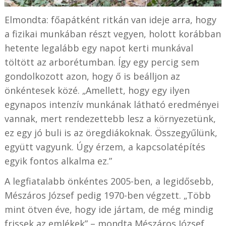
Elmondta: főapátként ritkán van ideje arra, hogy
a fizikai munkában részt vegyen, holott korábban
hetente legalább egy napot kerti munkával
töltött az arborétumban. Így egy percig sem
gondolkozott azon, hogy ő is beálljon az
önkéntesek közé. „Amellett, hogy egy ilyen
egynapos intenzív munkának látható eredményei
vannak, mert rendezettebb lesz a környezetünk,
ez egy jó buli is az öregdiákoknak. Összegyűlünk,
együtt vagyunk. Úgy érzem, a kapcsolatépítés
egyik fontos alkalma ez.”
A legfiatalabb önkéntes 2005-ben, a legidősebb,
Mészáros József pedig 1970-ben végzett. „Több
mint ötven éve, hogy ide jártam, de még mindig
frissek az emlékek” – mondta Mészáros József.