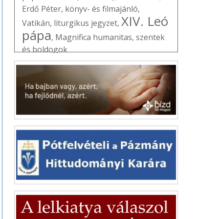
Erdő Péter
,
könyv- és filmajánló
,
XIV. Leó
Vatikán
,
liturgikus jegyzet
,
pápa
,
Magnifica humanitas
,
szentek
és boldogok