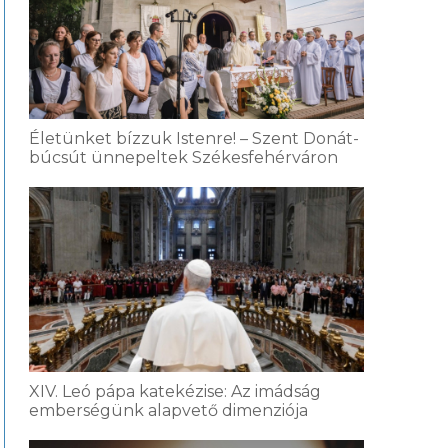
Életünket bízzuk Istenre! – Szent Donát-
búcsút ünnepeltek Székesfehérváron
XIV. Leó pápa katekézise: Az imádság
emberségünk alapvető dimenziója