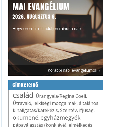
MAI EVANGÉLIUM
2026. AUGUSZTUS 6.
Hogy örömhírrel induljon minden nap...
Korábbi napi evangéliumok »
Címkefelhő
család
,
Úrangyala/Regina Coeli
,
Útravaló
,
lelkiségi mozgalmak
,
általános
kihallgatás/katekézis
,
Szentév
,
ifjúság
,
ökumené
egyházmegyék
,
,
pápaválasztás (konklávé)
,
elmélkedés
,