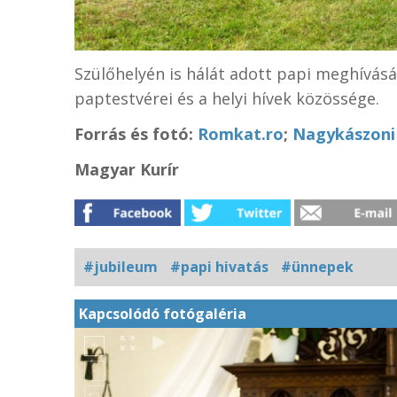
Szülőhelyén is hálát adott papi meghívásáé
paptestvérei és a helyi hívek közössége.
Forrás és f
otó:
Romkat.ro
;
Nagykászoni 
Magyar Kurír
#jubileum
#papi hivatás
#ünnepek
Kapcsolódó fotógaléria