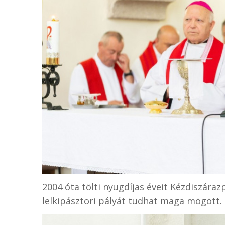
2004 óta tölti nyugdíjas éveit Kézdiszára
lelkipásztori pályát tudhat maga mögött.