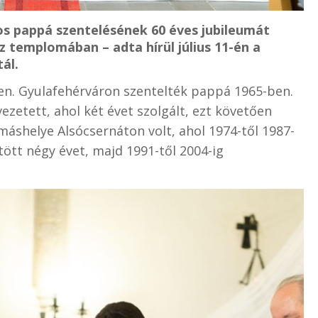
s pappá szentelésének 60 éves jubileumát
 templomában – adta hírül július 11-én a
ál.
en. Gyulafehérváron szentelték pappá 1965-ben.
ezetett, ahol két évet szolgált, ezt követően
máshelye Alsócsernáton volt, ahol 1974-től 1987-
tött négy évet, majd 1991-től 2004-ig