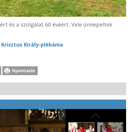
rt és a szolgálat 60 évéért. Vele ünnepeltek
Krisztus Király-plébánia