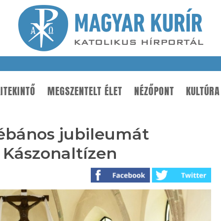
ITEKINTŐ
MEGSZENTELT ÉLET
NÉZŐPONT
KULTÚRA
ébános jubileumát
 Kászonaltízen