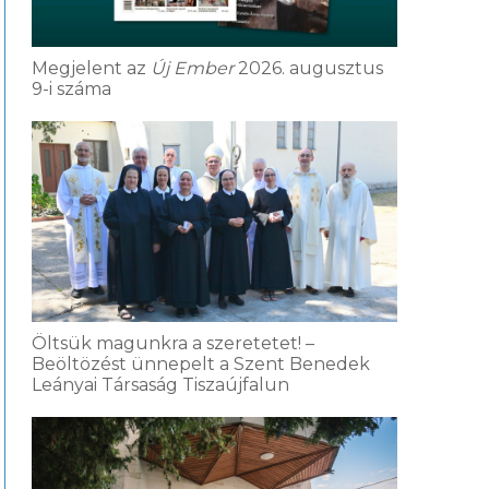
Megjelent az
Új Ember
2026. augusztus
9-i száma
Öltsük magunkra a szeretetet! –
Beöltözést ünnepelt a Szent Benedek
Leányai Társaság Tiszaújfalun