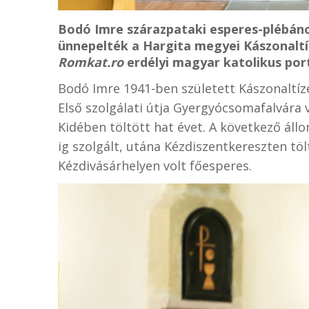
Bodó Imre szárazpataki esperes-plébáno
ünnepelték a Hargita megyei Kászonaltíz
Romkat.ro
erdélyi magyar katolikus port
Bodó Imre 1941-ben született Kászonaltíz
Első szolgálati útja Gyergyócsomafalvára v
Kidében töltött hat évet. A következő állo
ig szolgált, utána Kézdiszentkereszten töl
Kézdivásárhelyen volt főesperes.