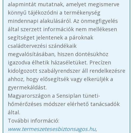
alapmintát mutatnak, amelyet megismerve
könnyű tájékozódni a termékenység
mindennapi alakulásáról. Az önmegfigyelés
által szerzett információk nem mellékesen
segítséget jelentenek a pároknak
családtervezési szándékaik
megvalósításában, hiszen döntésükhöz
igazodva élhetik házaséletüket. Precízen
kidolgozott szabályrendszer áll rendelkezésre
ahhoz, hogy elősegítsék vagy elkerüljék a
gyermekáldást.
Magyarországon a Sensiplan tüneti-
hőmérőzéses módszer elérhető tanácsadók
által.
További információ:
www.termeszetesesbiztonsagos.hu
,