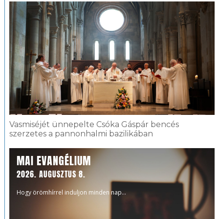
Vasmiséjét ünnepelte Csóka Gáspár bencés
szerzetes a pannonhalmi bazilikában
MAI EVANGÉLIUM
2026. AUGUSZTUS 8.
Hogy örömhírrel induljon minden nap...