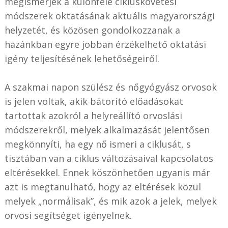
megismerjék a különféle cikluskövetési
módszerek oktatásának aktuális magyarországi
helyzetét, és közösen gondolkozzanak a
hazánkban egyre jobban érzékelhető oktatási
igény teljesítésének lehetőségeiről.
A szakmai napon szülész és nőgyógyász orvosok
is jelen voltak, akik bátorító előadásokat
tartottak azokról a helyreállító orvoslási
módszerekről, melyek alkalmazását jelentősen
megkönnyíti, ha egy nő ismeri a ciklusát, s
tisztában van a ciklus változásaival kapcsolatos
eltérésekkel. Ennek köszönhetően ugyanis már
azt is megtanulható, hogy az eltérések közül
melyek „normálisak”, és mik azok a jelek, melyek
orvosi segítséget igényelnek.