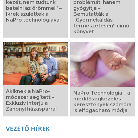
kezét, nem tudtunk
problémát, hanem
betelni az örömmel” –
gyógyítja –
Ikrek születtek a
Bemutatták a
NaPro technológiával
„Gyermekáldás
természetesen” című
könyvet
Akiknek a NaPro-
NaPro Technológia – a
módszer segített –
meddőségkezelés
Exkluzív interjú a
keresztények számára
Záhonyi házaspárral
is elfogadható módja
VEZETŐ HÍREK