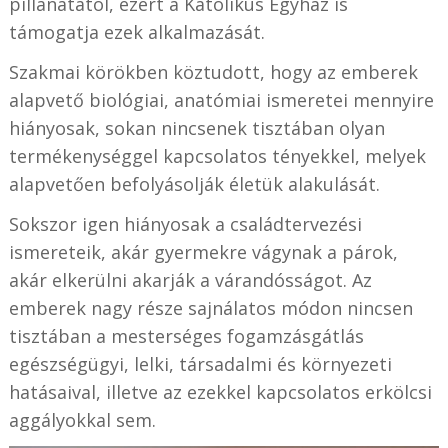
pillanatától, ezért a Katolikus Egyház is
támogatja ezek alkalmazását.
Szakmai körökben köztudott, hogy az emberek
alapvető biológiai, anatómiai ismeretei mennyire
hiányosak, sokan nincsenek tisztában olyan
termékenységgel kapcsolatos tényekkel, melyek
alapvetően befolyásolják életük alakulását.
Sokszor igen hiányosak a családtervezési
ismereteik, akár gyermekre vágynak a párok,
akár elkerülni akarják a várandósságot. Az
emberek nagy része sajnálatos módon nincsen
tisztában a mesterséges fogamzásgátlás
egészségügyi, lelki, társadalmi és környezeti
hatásaival, illetve az ezekkel kapcsolatos erkölcsi
aggályokkal sem.