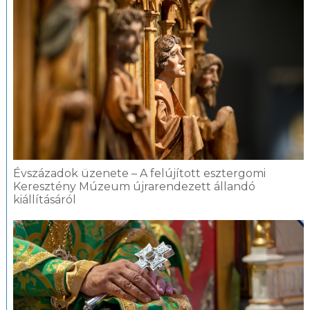
Évszázadok üzenete – A felújított esztergomi
Keresztény Múzeum újrarendezett állandó
kiállításáról