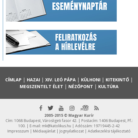
|
|
|
|
|
CÍMLAP
HAZAI
XIV. LEÓ PÁPA
KÜLHONI
KITEKINTŐ
|
|
MEGSZENTELT ÉLET
NÉZŐPONT
KULTÚRA
2005-2015 © Magyar Kurír
Cím: 1068 Budapest, Városligeti fasor 42. | Postacím: 1406 Budapest, Pf.:
100. | E-mail:
mk@katolikus.hu
| Adószám: 19719445-2-42
Impresszum
|
Médiaajánlat
|
Jognyilatkozat
|
Adatkezelési tájékoztató