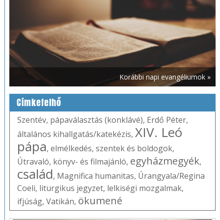
Korábbi napi evangéliumok »
Címkefelhő
Szentév
,
pápaválasztás (konklávé)
,
Erdő Péter
,
XIV. Leó
általános kihallgatás/katekézis
,
pápa
,
elmélkedés
,
szentek és boldogok
,
egyházmegyék
Útravaló
,
könyv- és filmajánló
,
,
család
,
Magnifica humanitas
,
Úrangyala/Regina
Coeli
,
liturgikus jegyzet
,
lelkiségi mozgalmak
,
ökumené
ifjúság
,
Vatikán
,