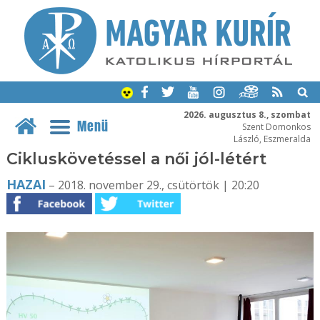
2026. augusztus 8., szombat
Menü
Szent Domonkos
László, Eszmeralda
Cikluskövetéssel a női jól-létért
HAZAI
– 2018. november 29., csütörtök | 20:20