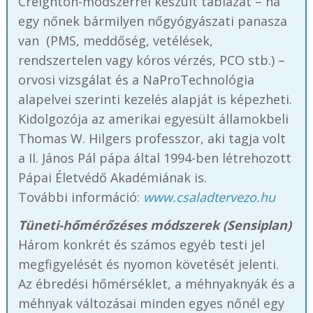
Creighton-módszerrel készült táblázat – ha
egy nőnek bármilyen nőgyógyászati panasza
van (PMS, meddőség, vetélések,
rendszertelen vagy kóros vérzés, PCO stb.) –
orvosi vizsgálat és a NaProTechnológia
alapelvei szerinti kezelés alapját is képezheti.
Kidolgozója az amerikai egyesült államokbeli
Thomas W. Hilgers professzor, aki tagja volt
a II. János Pál pápa által 1994-ben létrehozott
Pápai Életvédő Akadémiának is.
További információ:
www.csaladtervezo.hu
Tüneti-hőmérőzéses módszerek (Sensiplan)
Három konkrét és számos egyéb testi jel
megfigyelését és nyomon követését jelenti.
Az ébredési hőmérséklet, a méhnyaknyák és a
méhnyak változásai minden egyes nőnél egy