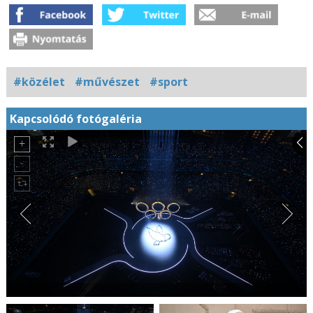
#közélet
#művészet
#sport
Kapcsolódó fotógaléria