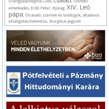
család
Úrangyala/Regina Coeli
,
,
Szentév
,
XIV. Leó
elmélkedés
,
Erdő Péter
,
ifjúság
,
pápa
,
Útravaló
,
szentek és boldogok
,
általános
kihallgatás/katekézis
,
liturgikus jegyzet