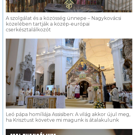
A szolgálat és a közösség ünnepe – Nagykovácsi
közelében tartják a közép-európai
cserkésztalálkozót
Leó pápa homíliája Assisiben: A világ akkor újul meg,
ha Krisztust követve mi magunk is átalakulunk