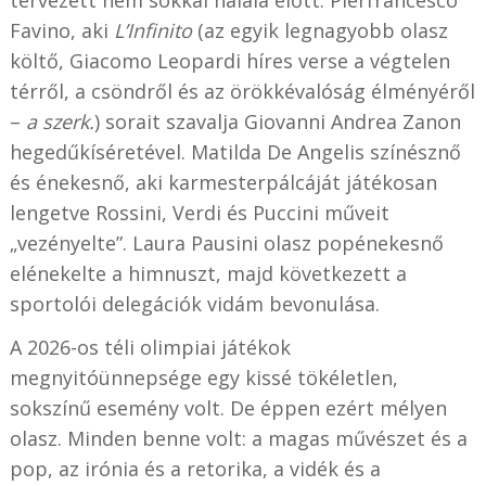
Favino, aki
L’Infinito
(az egyik legnagyobb olasz
költő, Giacomo Leopardi híres verse a végtelen
térről, a csöndről és az örökkévalóság élményéről
–
a szerk.
) sorait szavalja Giovanni Andrea Zanon
hegedűkíséretével. Matilda De Angelis színésznő
és énekesnő, aki karmesterpálcáját játékosan
lengetve Rossini, Verdi és Puccini műveit
„vezényelte”. Laura Pausini olasz popénekesnő
elénekelte a himnuszt, majd következett a
sportolói delegációk vidám bevonulása.
A 2026-os téli olimpiai játékok
megnyitóünnepsége egy kissé tökéletlen,
sokszínű esemény volt. De éppen ezért mélyen
olasz. Minden benne volt: a magas művészet és a
pop, az irónia és a retorika, a vidék és a