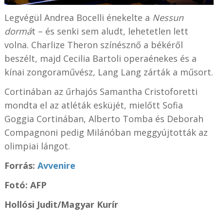
Legvégül Andrea Bocelli énekelte a
Nessun
dormá
t – és senki sem aludt, lehetetlen lett
volna. Charlize Theron színésznő a békéről
beszélt, majd Cecilia Bartoli operaénekes és a
kínai zongoraművész, Lang Lang zárták a műsort.
Cortinában az űrhajós Samantha Cristoforetti
mondta el az atléták esküjét, mielőtt Sofia
Goggia Cortinában, Alberto Tomba és Deborah
Compagnoni pedig Milánóban meggyújtották az
olimpiai lángot.
Forrás:
Avvenire
Fotó: AFP
Hollósi Judit/Magyar Kurír