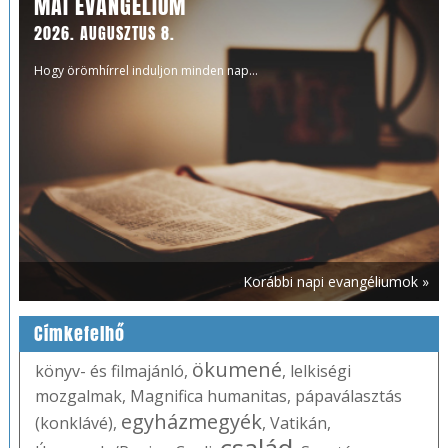
MAI EVANGÉLIUM
2026. AUGUSZTUS 8.
Hogy örömhírrel induljon minden nap...
Korábbi napi evangéliumok »
Címkefelhő
ökumené
könyv- és filmajánló
,
,
lelkiségi
mozgalmak
,
Magnifica humanitas
,
pápaválasztás
egyházmegyék
(konklávé)
,
,
Vatikán
,