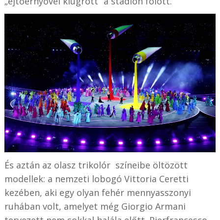
„ejtőernyővel kiugrott” a stadion fölött.
És aztán az olasz trikolór színeibe öltözött
modellek: a nemzeti lobogó Vittoria Ceretti
kezében, aki egy olyan fehér mennyasszonyi
ruhában volt, amelyet még Giorgio Armani
tervezett nem sokkal halála előtt. Pierfrancesco