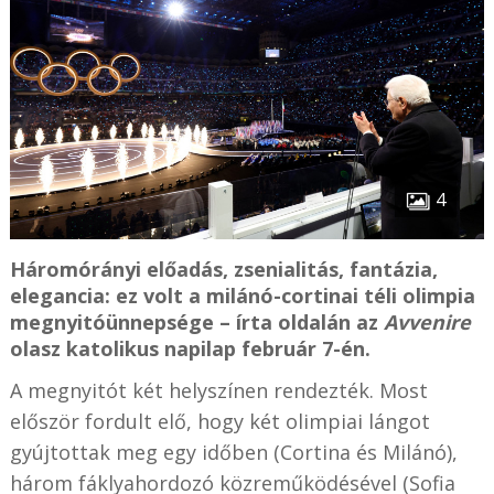
4
Háromórányi előadás, zsenialitás, fantázia,
elegancia: ez volt a milánó-cortinai téli olimpia
megnyitóünnepsége – írta oldalán az
Avvenire
olasz katolikus napilap február 7-én.
A megnyitót két helyszínen rendezték. Most
először fordult elő, hogy két olimpiai lángot
gyújtottak meg egy időben (Cortina és Milánó),
három fáklyahordozó közreműködésével (Sofia