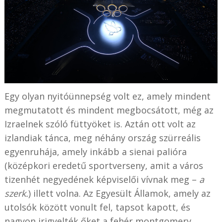
Egy olyan nyitóünnepség volt ez, amely mindent
megmutatott és mindent megbocsátott, még az
Izraelnek szóló füttyöket is. Aztán ott volt az
izlandiak tánca, meg néhány ország szürreális
egyenruhája, amely inkább a sienai palióra
(középkori eredetű sportverseny, amit
a város
tizenhét negyedének
képviselői vívnak meg –
a
szerk.
) illett volna. Az Egyesült Államok, amely az
utolsók között vonult fel, tapsot kapott, és
nagyon irigyelték őket a fehér montgomery