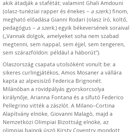
akik átadják a stafétát; valamint Ghali Amdouni
(olasz-tunéziai rapper és énekes –
a szerk.
) finom,
megható előadása Gianni Rodari (olasz író, költő,
pedagógus
–
a szerk.
) egyik békeversének soraival
(„Vannak dolgok, amelyeket soha nem szabad
megtenni, sem nappal, sem éjjel, sem tengeren,
sem szárazföldön: például a háborút”).
Olaszország csapata utolsóként vonult be: a
sikeres curlingjátékos, Amos Mosaner a vállára
kapta az alpesisíző Federica Brignonét.
Milánóban a rövidpályás gyorskorcsolya
királynője, Arianna Fontana és a sífutó Federico
Pellegrino vitték a zászlót. A Milano–Cortina
Alapítvány elnöke, Giovanni Malagò, majd a
Nemzetközi Olimpiai Bizottság elnöke, az
olimpiai bajnok úszó Kirsty Coventry mondott