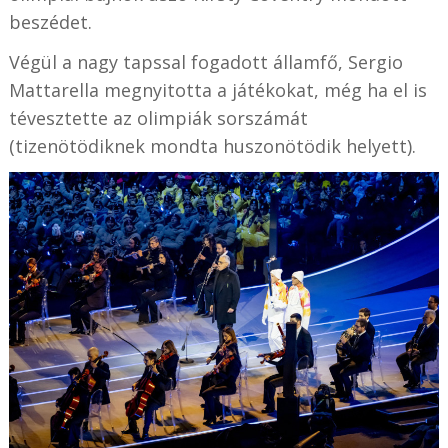
beszédet.
Végül a nagy tapssal fogadott államfő, Sergio
Mattarella megnyitotta a játékokat, még ha el is
tévesztette az olimpiák sorszámát
(tizenötödiknek mondta huszonötödik helyett).