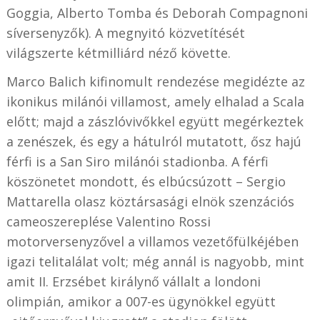
Goggia, Alberto Tomba és Deborah Compagnoni
síversenyzők). A megnyitó közvetítését
világszerte kétmilliárd néző követte.
Marco Balich kifinomult rendezése megidézte az
ikonikus milánói villamost, amely elhalad a Scala
előtt; majd a zászlóvivőkkel együtt megérkeztek
a zenészek, és egy a hátulról mutatott, ősz hajú
férfi is a San Siro milánói stadionba. A férfi
köszönetet mondott, és elbúcsúzott – Sergio
Mattarella olasz köztársasági elnök szenzációs
cameoszereplése Valentino Rossi
motorversenyzővel a villamos vezetőfülkéjében
igazi telitalálat volt; még annál is nagyobb, mint
amit II. Erzsébet királynő vállalt a londoni
olimpián, amikor a 007-es ügynökkel együtt