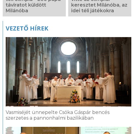
táviratot küldött
keresztet Milánóba, az
Milánóba
idei téli játékokra
VEZETŐ HÍREK
Vasmiséjét ünnepelte Csóka Gáspár bencés
szerzetes a pannonhalmi bazilikában