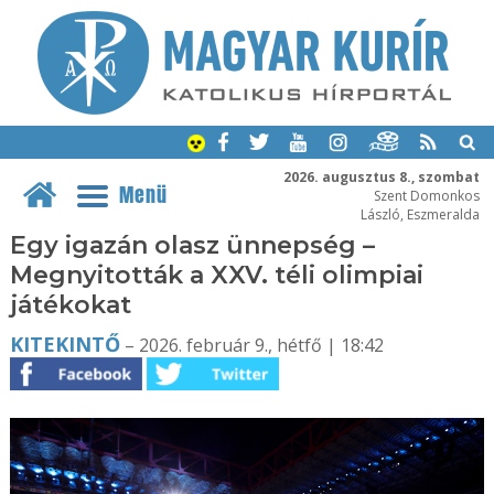
2026. augusztus 8., szombat
Menü
Szent Domonkos
László, Eszmeralda
Egy igazán olasz ünnepség –
Megnyitották a XXV. téli olimpiai
játékokat
KITEKINTŐ
– 2026. február 9., hétfő | 18:42