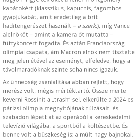
kabátokért (klasszikus, kapucnis, fagombos
gyapjúkabát, amit eredetileg a brit
haditengerészet használt –
a szerk.
), míg Vance
alelnököt – amint a kamera őt mutatta –
füttykoncert fogadta. És aztán Franciaország
olimpiai csapata, ám Macron elnök nem tisztelte
meg jelenlétével az eseményt, elfeledve, hogy a
távolmaradóknak szinte soha nincs igazuk.
Az ünnepség zsenialitása abban rejlett, hogy
merész volt, mégis mértéktartó. Össze merte
keverni Rossinit a „trash”-sel, elkerülte a 2024-es
párizsi olimpia megnyitójának túlzásait, és
szabadon lépett át az operából a kereskedelmi
televízió világába, a sportból a költészetbe. És
benne volt a büszkeség is: a múlt nagy bajnokai,