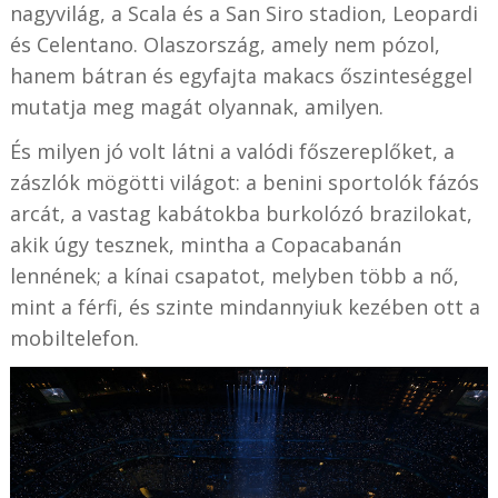
nagyvilág, a Scala és a San Siro stadion, Leopardi
és Celentano. Olaszország, amely nem pózol,
hanem bátran és egyfajta makacs őszinteséggel
mutatja meg magát olyannak, amilyen.
És milyen jó volt látni a valódi főszereplőket, a
zászlók mögötti világot: a benini sportolók fázós
arcát, a vastag kabátokba burkolózó brazilokat,
akik úgy tesznek, mintha a Copacabanán
lennének; a kínai csapatot, melyben több a nő,
mint a férfi, és szinte mindannyiuk kezében ott a
mobiltelefon.