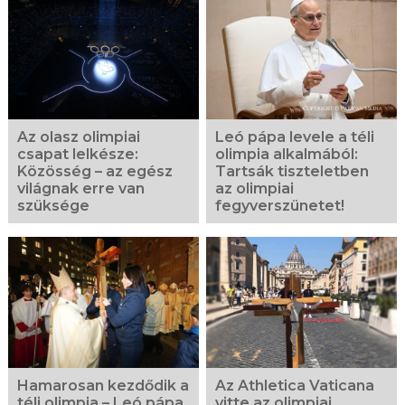
Az olasz olimpiai
Leó pápa levele a téli
csapat lelkésze:
olimpia alkalmából:
Közösség – az egész
Tartsák tiszteletben
világnak erre van
az olimpiai
szüksége
fegyverszünetet!
Hamarosan kezdődik a
Az Athletica Vaticana
téli olimpia – Leó pápa
vitte az olimpiai