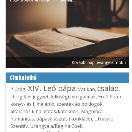
Hogy örömhírrel induljon minden nap...
Korábbi napi evangéliumok »
Címkefelhő
XIV. Leó pápa
család
ifjúság
,
,
Vatikán
,
,
liturgikus jegyzet
,
lelkiségi mozgalmak
,
Erdő Péter
,
könyv- és filmajánló
,
szentek és boldogok
,
általános kihallgatás/katekézis
,
Magnifica
humanitas
,
pápaválasztás (konklávé)
,
Útravaló
,
Szentév
,
Úrangyala/Regina Coeli
,