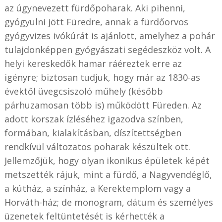
az úgynevezett fürdőpoharak. Aki pihenni,
gyógyulni jött Füredre, annak a fürdőorvos
gyógyvizes ivókúrát is ajánlott, amelyhez a pohár
tulajdonképpen gyógyászati segédeszköz volt. A
helyi kereskedők hamar ráéreztek erre az
igényre; biztosan tudjuk, hogy már az 1830-as
évektől üvegcsiszoló műhely (később
párhuzamosan több is) működött Füreden. Az
adott korszak ízléséhez igazodva színben,
formában, kialakításban, díszítettségben
rendkívül változatos poharak készültek ott.
Jellemzőjük, hogy olyan ikonikus épületek képét
metszették rájuk, mint a fürdő, a Nagyvendéglő,
a kútház, a színház, a Kerektemplom vagy a
Horváth-ház; de monogram, dátum és személyes
üzenetek feltüntetését is kérhették a