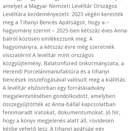
amelyet a Magyar Nemzeti Levéltár Országos
Levéltára kezdeményezett. 2023 végén keresték
meg a Tihanyi Bencés Apátságot, hogy a –
hagyomány szerint – 2025-ben kétszáz éves Anna-
bálról közösen emlékezzünk meg. A
hagyományra, a kétszáz évre még szeretnék
visszatérni! A levéltár mint országos
közgyűjtemény, Balatonfüred önkormányzata, a
Herendi Porcelánmanufaktúra és a tihanyi
bencések összefogásával valósult meg a kiállítás.
A levéltár elsősorban egy forráskiadvány
megjelentetésében gondolkodott, amelyben
összegyűjtötték az Anna-bállal kapcsolatban
fennmaradt iratokat, dokumentumokat. Jó hír,
hogy a könyv megjelenés alatt áll, rövidesen
kézbe vehető lesz. A tihanyi apátság egy