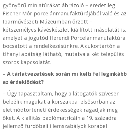
gyönyörű miniatúrákat ábrázoló – eredetileg
Fischer Mór porcelánmanufaktúrájából való és az
Iparművészeti Múzeumban őrzött –
kétszemélyes kávéskészlet kiállított másolatát is,
amelyet a jogutód Herendi Porcelánmanufaktúra
bocsátott a rendelkezésünkre. A cukortartón a
tihanyi apátság látható, mutatva a két település
szoros kapcsolatát.
– A tárlatvezetések során mi kelti fel leginkább
az érdeklődést?
– Úgy tapasztaltam, hogy a látogatók szívesen
beleélik magukat a korszakba, elsősorban az
életmódtörténeti érdekességek ragadják meg
őket. A kiállítás padlómatricáin a 19. századra
jellemző fürdőbeli illemszabályok korabeli