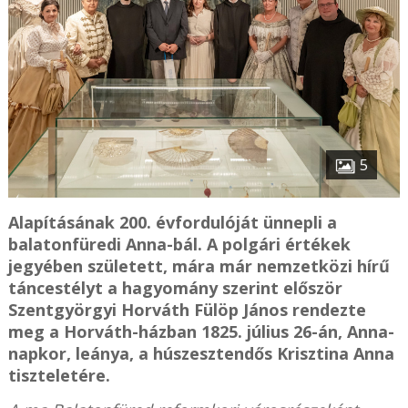
5
Alapításának 200. évfordulóját ünnepli a
balatonfüredi Anna-bál. A polgári értékek
jegyében született, mára már nemzetközi hírű
táncestélyt a hagyomány szerint először
Szentgyörgyi Horváth Fülöp János rendezte
meg a Horváth-házban 1825. július 26-án, Anna-
napkor, leánya, a húszesztendős Krisztina Anna
tiszteletére.