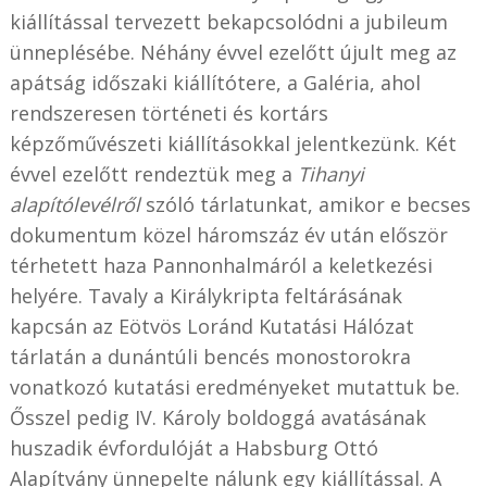
kiállítással tervezett bekapcsolódni a jubileum
ünneplésébe. Néhány évvel ezelőtt újult meg az
apátság időszaki kiállítótere, a Galéria, ahol
rendszeresen történeti és kortárs
képzőművészeti kiállításokkal jelentkezünk. Két
évvel ezelőtt rendeztük meg a
Tihanyi
alapítólevélről
szóló tárlatunkat, amikor e becses
dokumentum közel háromszáz év után először
térhetett haza Pannonhalmáról a keletkezési
helyére. Tavaly a Királykripta feltárásának
kapcsán az Eötvös Loránd Kutatási Hálózat
tárlatán a dunántúli bencés monostorokra
vonatkozó kutatási eredményeket mutattuk be.
Ősszel pedig IV. Károly boldoggá avatásának
huszadik évfordulóját a Habsburg Ottó
Alapítvány ünnepelte nálunk egy kiállítással. A