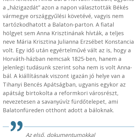
a „házigazdát” azon a napon választották Békés
vármegye országgyűlési követévé, vagyis nem
tartózkodhatott a Balaton-parton. A fiatal
hölgyet sem Anna Krisztinának hívták, a teljes
neve Mária Krisztina Julianna Erzsébet Konstancia
volt. Egy idő után egyértelművé vált az is, hogy a
Horváth-házban nemcsak 1825-ben, hanem a
jelenlegi tudásunk szerint soha nem is volt Anna-
bál. A kiállításnak viszont igazán jó helye van a
Tihanyi Bencés Apátságban, ugyanis egykor az
apátság birtokolta a reformkori városrészt,
nevezetesen a savanyúvíz fürdőtelepet, ami
Balatonfüreden otthont adott a báloknak.
Az első, dokumentumokkal