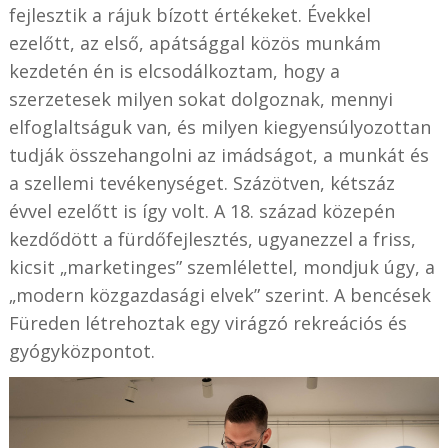
fejlesztik a rájuk bízott értékeket. Évekkel
ezelőtt, az első, apátsággal közös munkám
kezdetén én is elcsodálkoztam, hogy a
szerzetesek milyen sokat dolgoznak, mennyi
elfoglaltságuk van, és milyen kiegyensúlyozottan
tudják összehangolni az imádságot, a munkát és
a szellemi tevékenységet. Százötven, kétszáz
évvel ezelőtt is így volt. A 18. század közepén
kezdődött a fürdőfejlesztés, ugyanezzel a friss,
kicsit „marketinges” szemlélettel, mondjuk úgy, a
„modern közgazdasági elvek” szerint. A bencések
Füreden létrehoztak egy virágzó rekreációs és
gyógyközpontot.