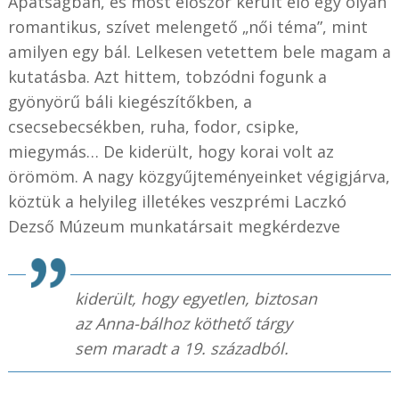
Apátságban, és most először került elő egy olyan
romantikus, szívet melengető „női téma”, mint
amilyen egy bál. Lelkesen vetettem bele magam a
kutatásba. Azt hittem, tobzódni fogunk a
gyönyörű báli kiegészítőkben, a
csecsebecsékben, ruha, fodor, csipke,
miegymás… De kiderült, hogy korai volt az
örömöm. A nagy közgyűjteményeinket végigjárva,
köztük a helyileg illetékes veszprémi Laczkó
Dezső Múzeum munkatársait megkérdezve
kiderült, hogy egyetlen, biztosan
az Anna-bálhoz köthető tárgy
sem maradt a 19. századból.