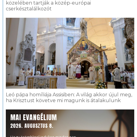
közelében tartják a közép-európai
cserkésztalálkozót
Leó pápa homíliája Assisiben: A világ akkor újul meg,
ha Krisztust követve mi magunk is átalakulunk
MAI EVANGÉLIUM
2026. AUGUSZTUS 8.