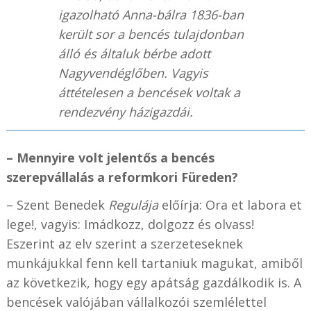
igazolható Anna-bálra 1836-ban
került sor a bencés tulajdonban
álló és általuk bérbe adott
Nagyvendéglőben. Vagyis
áttételesen a bencések voltak a
rendezvény házigazdái.
– Mennyire volt jelentős a bencés
szerepvállalás a reformkori Füreden?
– Szent Benedek
Regulája
előírja: Ora et labora et
lege!, vagyis: Imádkozz, dolgozz és olvass!
Eszerint az elv szerint a szerzeteseknek
munkájukkal fenn kell tartaniuk magukat, amiből
az következik, hogy egy apátság gazdálkodik is. A
bencések valójában vállalkozói szemlélettel