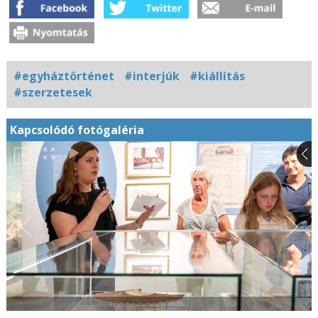
#egyháztörténet
#interjúk
#kiállítás
#szerzetesek
Kapcsolódó fotógaléria