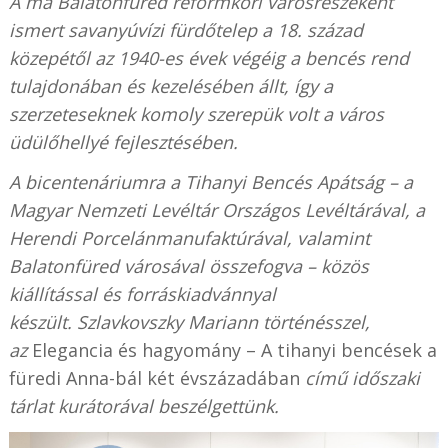
A ma Balatonfüred reformkori városrészeként
ismert savanyúvízi fürdőtelep a 18. század
közepétől az 1940-es évek végéig a bencés rend
tulajdonában és kezelésében állt, így a
szerzeteseknek komoly szerepük volt a város
üdülőhellyé fejlesztésében.
A bicentenáriumra a Tihanyi Bencés Apátság – a
Magyar Nemzeti Levéltár Országos Levéltárával, a
Herendi Porcelánmanufaktúrával, valamint
Balatonfüred városával összefogva – közös
kiállítással és forráskiadvánnyal
készült.
Szlavkovszky Mariann történésszel,
az
Elegancia és hagyomány – A tihanyi bencések a
füredi Anna-bál két évszázadában
című időszaki
tárlat kurátorával beszélgettünk.