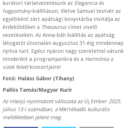
kurátori tárlatvezetésünk az
Elegancia és
hagyomány
-kiállításon, illetve Sámuel testvér az
egyébként zárt apátsági könyvtárba invitálja az
érdeklődőket a
Thesaurus
címet viselő
vezetéseken. Az Anna-báli kiállítás az apátság
látogatói útvonalán augusztus 31-éig mindennap
nyitva tart. Egész nyáron nagy szeretettel várunk
mindenkit a programjainkra és a
Harmónia a
vizek felett
koncertjeire!
Fotó: Halász Gábor (Tihany)
Pallós Tamás
/Magyar Kurír
Az interjú nyomtatott változata az
Új Ember
2025.
július 13-i számában, a
Mértékadó
kulturális
mellékletben jelent meg.