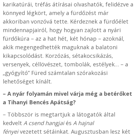
karikatúrái, tréfás átírásai olvashatók, felidézve a
könnyed légkört, amely a fürdőzést már
akkoriban vonzóvá tette. Kérdeznek a fürdőélet
mindennapjairól, hogy hogyan zajlott a nyári
fürdőkúra – az a hat hét, két hónap – azoknál,
akik megengedhették maguknak a balatoni
kikapcsolódást. Korzózás, sétakocsikázás,
versenyek, céllövészet, tombolák, estélyek… – a
„gyógyító” Füred számtalan szórakozási
lehetőséget kínált.
– A nyár folyamán mivel várja még a betérőket
a Tihanyi Bencés Apátság?
– Többször is megtartjuk a látogatók által
kedvelt
A csend hangjai
és
A hajnal
fényei
vezetett sétáinkat. Augusztusban lesz két