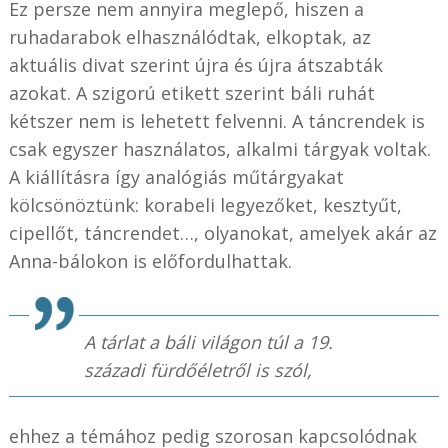
Ez persze nem annyira meglepő, hiszen a
ruhadarabok elhasználódtak, elkoptak, az
aktuális divat szerint újra és újra átszabták
azokat. A szigorú etikett szerint báli ruhát
kétszer nem is lehetett felvenni. A táncrendek is
csak egyszer használatos, alkalmi tárgyak voltak.
A kiállításra így analógiás műtárgyakat
kölcsönöztünk: korabeli legyezőket, kesztyűt,
cipellőt, táncrendet…, olyanokat, amelyek akár az
Anna-bálokon is előfordulhattak.
A tárlat a báli világon túl a 19.
századi fürdőéletről is szól,
ehhez a témához pedig szorosan kapcsolódnak