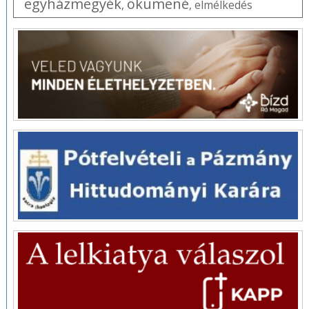
egyházmegyék
ökumené
,
,
elmélkedés