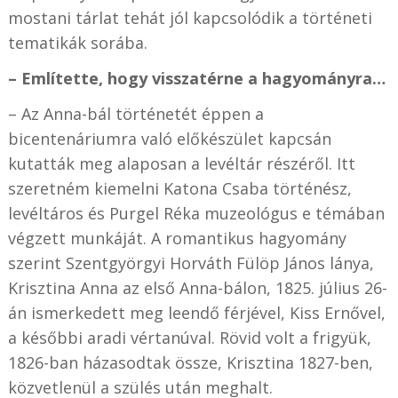
mostani tárlat tehát jól kapcsolódik a történeti
tematikák sorába.
– Említette, hogy visszatérne a hagyományra…
– Az Anna-bál történetét éppen a
bicentenáriumra való előkészület kapcsán
kutatták meg alaposan a levéltár részéről. Itt
szeretném kiemelni Katona Csaba történész,
levéltáros és Purgel Réka muzeológus e témában
végzett munkáját. A romantikus hagyomány
szerint Szentgyörgyi Horváth Fülöp János lánya,
Krisztina Anna az első Anna-bálon, 1825. július 26-
án ismerkedett meg leendő férjével, Kiss Ernővel,
a későbbi aradi vértanúval. Rövid volt a frigyük,
1826-ban házasodtak össze, Krisztina 1827-ben,
közvetlenül a szülés után meghalt.