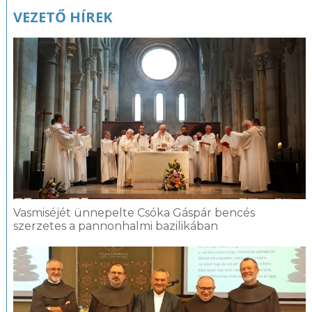
VEZETŐ HÍREK
Vasmiséjét ünnepelte Csóka Gáspár bencés
szerzetes a pannonhalmi bazilikában