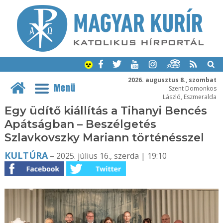
2026. augusztus 8., szombat
Menü
Szent Domonkos
László, Eszmeralda
Egy üdítő kiállítás a Tihanyi Bencés
Apátságban – Beszélgetés
Szlavkovszky Mariann történésszel
KULTÚRA
– 2025. július 16., szerda | 19:10