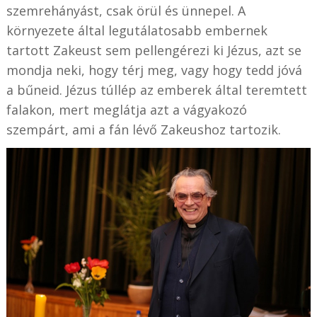
szemrehányást, csak örül és ünnepel. A
környezete által legutálatosabb embernek
tartott Zakeust sem pellengérezi ki Jézus, azt se
mondja neki, hogy térj meg, vagy hogy tedd jóvá
a bűneid. Jézus túllép az emberek által teremtett
falakon, mert meglátja azt a vágyakozó
szempárt, ami a fán lévő Zakeushoz tartozik.