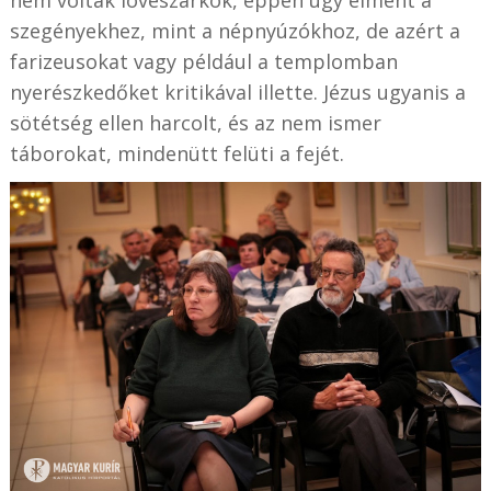
nem voltak lövészárkok, éppen úgy elment a
szegényekhez, mint a népnyúzókhoz, de azért a
farizeusokat vagy például a templomban
nyerészkedőket kritikával illette. Jézus ugyanis a
sötétség ellen harcolt, és az nem ismer
táborokat, mindenütt felüti a fejét.