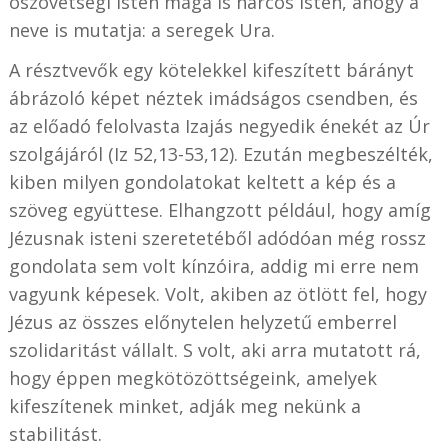
ószövetségi Isten maga is harcos Isten, ahogy a
neve is mutatja: a seregek Ura.
A résztvevők egy kötelekkel kifeszített bárányt
ábrázoló képet néztek imádságos csendben, és
az előadó felolvasta Izajás negyedik énekét az Úr
szolgájáról (Iz 52,13-53,12). Ezután megbeszélték,
kiben milyen gondolatokat keltett a kép és a
szöveg együttese. Elhangzott például, hogy amíg
Jézusnak isteni szeretetéből adódóan még rossz
gondolata sem volt kínzóira, addig mi erre nem
vagyunk képesek. Volt, akiben az ötlött fel, hogy
Jézus az összes előnytelen helyzetű emberrel
szolidaritást vállalt. S volt, aki arra mutatott rá,
hogy éppen megkötözöttségeink, amelyek
kifeszítenek minket, adják meg nekünk a
stabilitást.