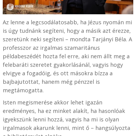
Az lenne a legcsodálatosabb, ha Jézus nyomán mi
is úgy tudnánk segíteni, hogy a másik azt érezze,
szeretünk neki segíteni – mondta Tarjányi Béla. A
professzor az irgalmas szamaritánus
példabeszédét hozta fel erre, aki nem állt meg a
felebaráti szeretet gyakorlásánál, vagyis hogy
elvigye a fogadóig, és ott másokra bízza a
bajbajutottat, hanem még pénzzel is
megtámogatta.
Isten megismerése akkor lehet igazán
eredményes, ha ez minket alakít, ha hasonlóak
igyekszünk lenni hozzá, vagyis ha mi is olyan
irgalmasok akarunk lenni, mint ő – hangsúlyozta