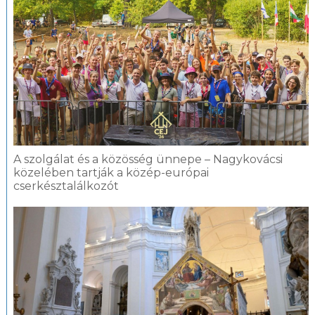
A szolgálat és a közösség ünnepe – Nagykovácsi
közelében tartják a közép-európai
cserkésztalálkozót