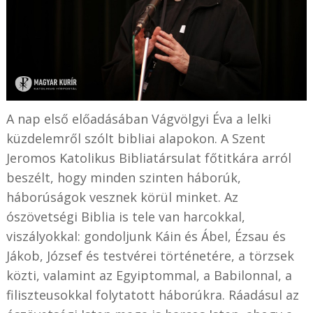
A nap első előadásában Vágvölgyi Éva a lelki
küzdelemről szólt bibliai alapokon. A Szent
Jeromos Katolikus Bibliatársulat főtitkára arról
beszélt, hogy minden szinten háborúk,
háborúságok vesznek körül minket. Az
ószövetségi Biblia is tele van harcokkal,
viszályokkal: gondoljunk Káin és Ábel, Ézsau és
Jákob, József és testvérei történetére, a törzsek
közti, valamint az Egyiptommal, a Babilonnal, a
filiszteusokkal folytatott háborúkra. Ráadásul az