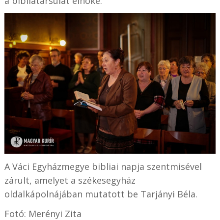
a bibliatársulat elnöke.
A Váci Egyházmegye bibliai napja szentmisével
zárult, amelyet a székesegyház
oldalkápolnájában mutatott be Tarjányi Béla.
Fotó: Merényi Zita