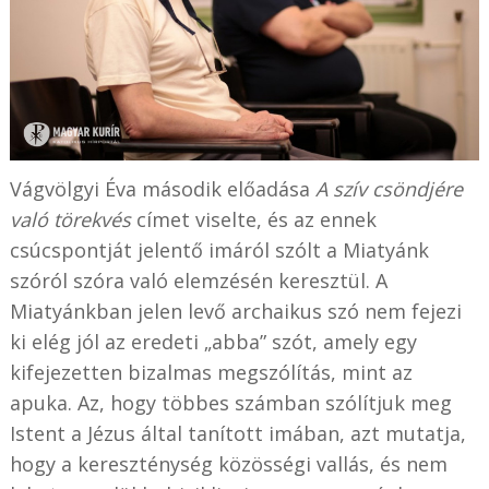
Vágvölgyi Éva második előadása
A szív csöndjére
való törekvés
címet viselte, és az ennek
csúcspontját jelentő imáról szólt a Miatyánk
szóról szóra való elemzésén keresztül. A
Miatyánkban jelen levő archaikus szó nem fejezi
ki elég jól az eredeti „abba” szót, amely egy
kifejezetten bizalmas megszólítás, mint az
apuka. Az, hogy többes számban szólítjuk meg
Istent a Jézus által tanított imában, azt mutatja,
hogy a kereszténység közösségi vallás, és nem