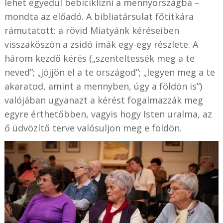
lehet egyedül bebiciklizni a mennyországba –
mondta az előadó. A bibliatársulat főtitkára
rámutatott: a rövid Miatyánk kéréseiben
visszaköszön a zsidó imák egy-egy részlete. A
három kezdő kérés („szenteltessék meg a te
neved”; „jöjjön el a te országod”; „legyen meg a te
akaratod, amint a mennyben, úgy a földön is”)
valójában ugyanazt a kérést fogalmazzák meg
egyre érthetőbben, vagyis hogy Isten uralma, az
ő üdvözítő terve valósuljon meg e földön.