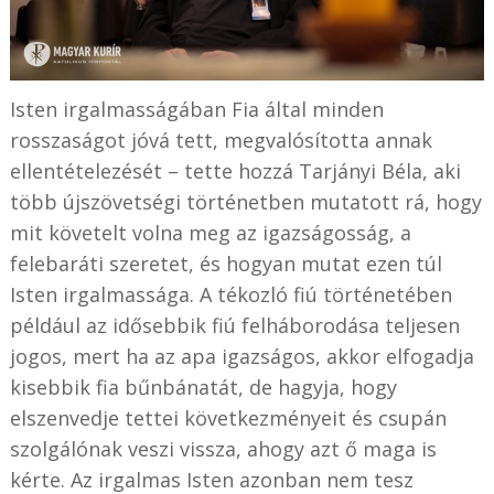
Isten irgalmasságában Fia által minden
rosszaságot jóvá tett, megvalósította annak
ellentételezését – tette hozzá Tarjányi Béla, aki
több újszövetségi történetben mutatott rá, hogy
mit követelt volna meg az igazságosság, a
felebaráti szeretet, és hogyan mutat ezen túl
Isten irgalmassága. A tékozló fiú történetében
például az idősebbik fiú felháborodása teljesen
jogos, mert ha az apa igazságos, akkor elfogadja
kisebbik fia bűnbánatát, de hagyja, hogy
elszenvedje tettei következményeit és csupán
szolgálónak veszi vissza, ahogy azt ő maga is
kérte. Az irgalmas Isten azonban nem tesz