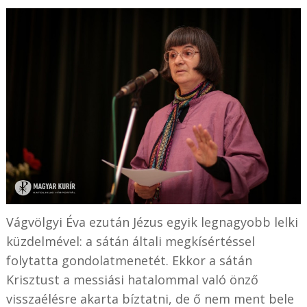
Vágvölgyi Éva ezután Jézus egyik legnagyobb lelki
küzdelmével: a sátán általi megkísértéssel
folytatta gondolatmenetét. Ekkor a sátán
Krisztust a messiási hatalommal való önző
visszaélésre akarta bíztatni, de ő nem ment bele