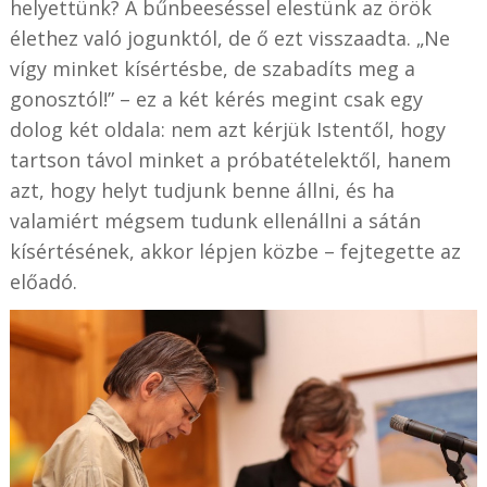
helyettünk? A bűnbeeséssel elestünk az örök
élethez való jogunktól, de ő ezt visszaadta. „Ne
vígy minket kísértésbe, de szabadíts meg a
gonosztól!” – ez a két kérés megint csak egy
dolog két oldala: nem azt kérjük Istentől, hogy
tartson távol minket a próbatételektől, hanem
azt, hogy helyt tudjunk benne állni, és ha
valamiért mégsem tudunk ellenállni a sátán
kísértésének, akkor lépjen közbe – fejtegette az
előadó.