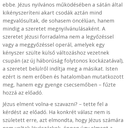
ebbe. Jézus nyilvános működésében a sátán által
kikényszeríteni akart csodák aztán mind
megvalósultak, de sohasem öncélúan, hanem
mindig a szeretet megnyilvánulásaként. A
szeretet jézusi forradalma nem a legyőzéssel
vagy a meggyőzéssel operál, amelyek egy
kényszer szülte külső változáshoz vezetnek
csupán (az új háborúság folytonos kockázatával),
a szeretet belülről indítja meg a másikat. Isten
ezért is nem erőben és hatalomban mutatkozott
meg, hanem egy gyenge csecsemőben – fűzte
hozzá az előadó.
Jézus elment volna-e szavazni? – tette fel a
kérdést az előadó. Ha konkrét válasz nem is
született erre, azt elmondta, hogy Jézus számára