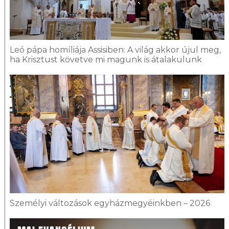
Leó pápa homíliája Assisiben: A világ akkor újul meg,
ha Krisztust követve mi magunk is átalakulunk
Személyi változások egyházmegyéinkben – 2026