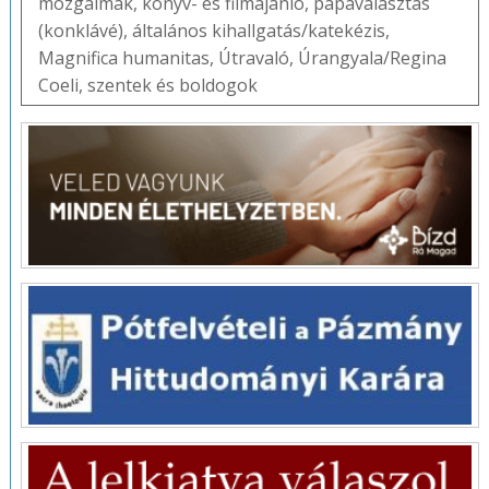
mozgalmak
,
könyv- és filmajánló
,
pápaválasztás
(konklávé)
,
általános kihallgatás/katekézis
,
Magnifica humanitas
,
Útravaló
,
Úrangyala/Regina
Coeli
,
szentek és boldogok