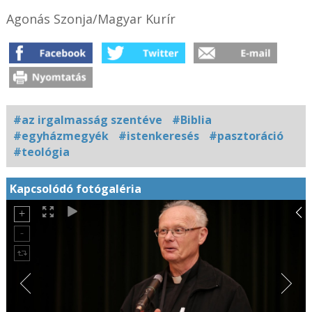
Agonás Szonja/Magyar Kurír
#az irgalmasság szentéve
#Biblia
#egyházmegyék
#istenkeresés
#pasztoráció
#teológia
Kapcsolódó fotógaléria