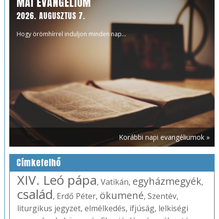
MAI EVANGÉLIUM
2026. AUGUSZTUS 7.
Hogy örömhírrel induljon minden nap...
Korábbi napi evangéliumok »
Címkefelhő
XIV. Leó pápa
egyházmegyék
,
Vatikán
,
,
család
ökumené
,
Erdő Péter
,
,
Szentév
,
liturgikus jegyzet
,
elmélkedés
,
ifjúság
,
lelkiségi