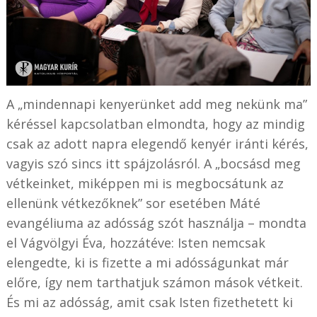
A „mindennapi kenyerünket add meg nekünk ma”
kéréssel kapcsolatban elmondta, hogy az mindig
csak az adott napra elegendő kenyér iránti kérés,
vagyis szó sincs itt spájzolásról. A „bocsásd meg
vétkeinket, miképpen mi is megbocsátunk az
ellenünk vétkezőknek” sor esetében Máté
evangéliuma az adósság szót használja – mondta
el Vágvölgyi Éva, hozzátéve: Isten nemcsak
elengedte, ki is fizette a mi adósságunkat már
előre, így nem tarthatjuk számon mások vétkeit.
És mi az adósság, amit csak Isten fizethetett ki