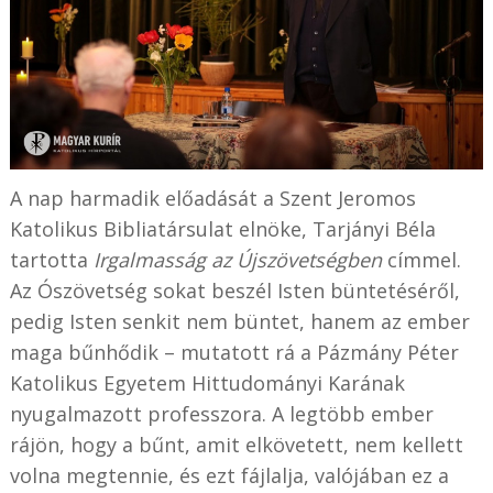
A nap harmadik előadását a Szent Jeromos
Katolikus Bibliatársulat elnöke, Tarjányi Béla
tartotta
Irgalmasság az Újszövetségben
címmel.
Az Ószövetség sokat beszél Isten büntetéséről,
pedig Isten senkit nem büntet, hanem az ember
maga bűnhődik – mutatott rá a Pázmány Péter
Katolikus Egyetem Hittudományi Karának
nyugalmazott professzora. A legtöbb ember
rájön, hogy a bűnt, amit elkövetett, nem kellett
volna megtennie, és ezt fájlalja, valójában ez a