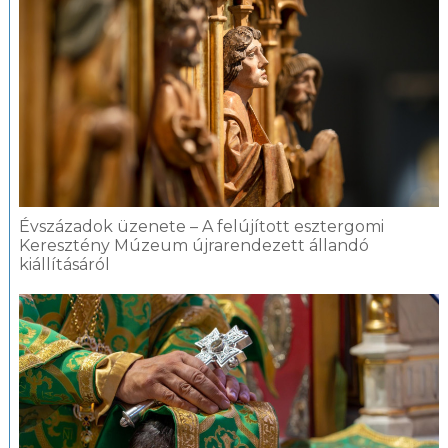
Évszázadok üzenete – A felújított esztergomi
Keresztény Múzeum újrarendezett állandó
kiállításáról