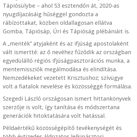
Tápiósülybe – ahol 53 esztendőn át, 2020-as
nyugdíjazásáig hűséggel gondozta a
rábízottakat, közben oldallagosan ellátva
Gomba, Tápiósáp, Úri és Tápióság plébániáit is.
A „menték” atyjaként és az ifjúság apostolaként
vált ismertté: az ő nevéhez fűződik az országban
egyedülálló régiós ifjúságpasztorációs munka, a
mentemissziók megálmodása és elindítása.
Nemzedékeket vezetett Krisztushoz; szívügye
volt a fiatalok nevelése és közösséggé formálása.
Szegedi László országosan ismert hittankönyvek
szerzője is volt, így tanítása és módszertana
generációk hitoktatására volt hatással.
Példaértékű közösségépítő tevékenységét és
több évtizedes áldozatos lelkipásztori