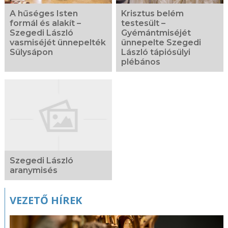
A hűséges Isten
Krisztus belém
formál és alakít –
testesült –
Szegedi László
Gyémántmiséjét
vasmiséjét ünnepelték
ünnepelte Szegedi
Sülysápon
László tápiósülyi
plébános
Szegedi László
aranymisés
VEZETŐ HÍREK