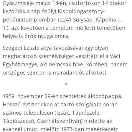
Gyászmiséje május 14-én, csütörtökön 14 órakor
kezdődik a tápiósülyi Kisboldogasszony-
pébániatemplomban (2241 Sülysáp, Kápolna u.
1.), azt követően a templom melletti temetőben
helyezik örök nyugalomra.
Szegedi László atya távozásával egy olyan
meghatározó személyiséget veszített el a Váci
Egyházmegye, aki nemcsak hívei körében, hanem
országos szinten is maradandót alkotott.
*
1959. november 29-én szentelték áldozópappá.
Hosszú évtizedeken át tartó szolgálata során
számos településen (Izsák, Tápiószele,
Tápiószecső, Cserhátszentiván) hirdette az
evangéliumot, mielőtt 1973-ban megérkezett