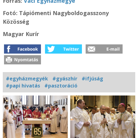
Forrás:
Váci Egyházmegye
Fotó:
Tápiómenti Nagyboldogasszony
Közösség
Magyar Kurír
#egyházmegyék
#gyászhír
#ifjúság
#papi hivatás
#pasztoráció
Kapcsolódó
fotógaléria