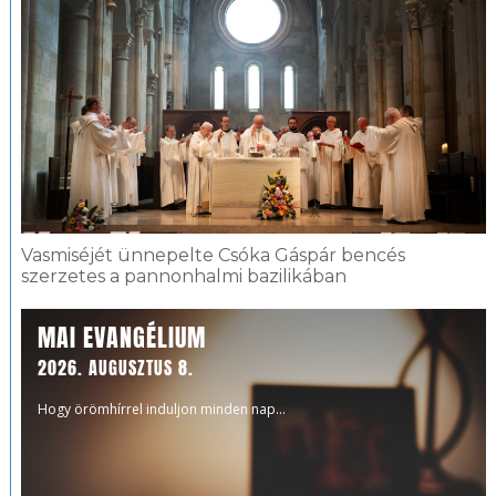
Vasmiséjét ünnepelte Csóka Gáspár bencés
szerzetes a pannonhalmi bazilikában
MAI EVANGÉLIUM
2026. AUGUSZTUS 8.
Hogy örömhírrel induljon minden nap...