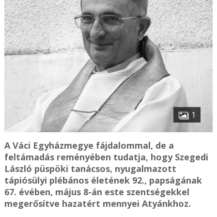
1
A Váci Egyházmegye fájdalommal, de a
feltámadás reményében tudatja, hogy Szegedi
László püspöki tanácsos, nyugalmazott
tápiósülyi plébános életének 92., papságának
67. évében, május 8-án este szentségekkel
megerősítve hazatért mennyei Atyánkhoz.