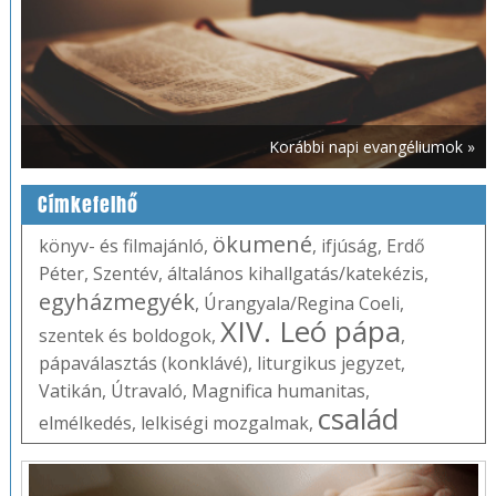
Korábbi napi evangéliumok »
Címkefelhő
ökumené
könyv- és filmajánló
,
,
ifjúság
,
Erdő
Péter
,
Szentév
,
általános kihallgatás/katekézis
,
egyházmegyék
,
Úrangyala/Regina Coeli
,
XIV. Leó pápa
szentek és boldogok
,
,
pápaválasztás (konklávé)
,
liturgikus jegyzet
,
Vatikán
,
Útravaló
,
Magnifica humanitas
,
család
elmélkedés
,
lelkiségi mozgalmak
,