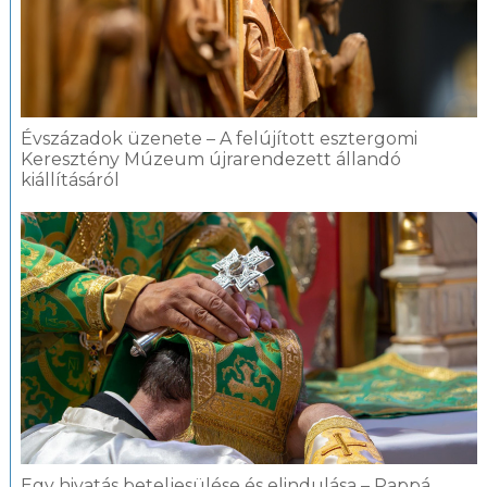
Évszázadok üzenete – A felújított esztergomi
Keresztény Múzeum újrarendezett állandó
kiállításáról
Egy hivatás beteljesülése és elindulása – Pappá