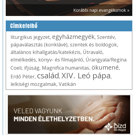
Korábbi napi evangéliumok »
Címkefelhő
egyházmegyék
liturgikus jegyzet
,
,
Szentév
,
pápaválasztás (konklávé)
,
szentek és boldogok
,
általános kihallgatás/katekézis
,
Útravaló
,
elmélkedés
,
könyv- és filmajánló
,
Úrangyala/Regina
ökumené
Coeli
,
ifjúság
,
Magnifica humanitas
,
,
család
XIV. Leó pápa
Erdő Péter
,
,
,
lelkiségi mozgalmak
,
Vatikán