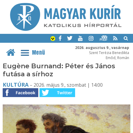
2026. augusztus 9., vasárnap
Menü
Szent Terézia Benedikta
Emõd, Román
Eugène Burnand: Péter és János
futása a sírhoz
KULTÚRA
– 2026. május 9., szombat | 14:00