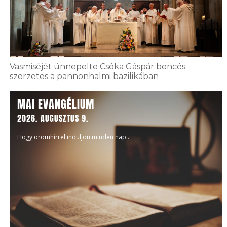
Vasmiséjét ünnepelte Csóka Gáspár bencés
szerzetes a pannonhalmi bazilikában
MAI EVANGÉLIUM
2026. AUGUSZTUS 9.
Hogy örömhírrel induljon minden nap...