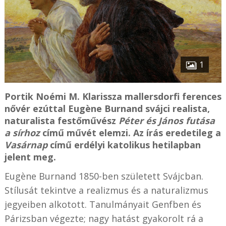
1
Portik Noémi M. Klarissza mallersdorfi ferences
nővér ezúttal Eugène Burnand svájci realista,
naturalista festőművész
Péter és János futása
a sírhoz
című művét elemzi. Az írás eredetileg a
Vasárnap
című erdélyi katolikus hetilapban
jelent meg.
Eugène Burnand 1850-ben született Svájcban.
Stílusát tekintve a realizmus és a naturalizmus
jegyeiben alkotott. Tanulmányait Genfben és
Párizsban végezte; nagy hatást gyakorolt rá a