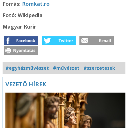
Forrás
:
Romkat.ro
Fotó: Wikipedia
Magyar Kurír
#egyházművészet
#művészet
#szerzetesek
Kapcsolódó
VEZETŐ HÍREK
fotógaléria