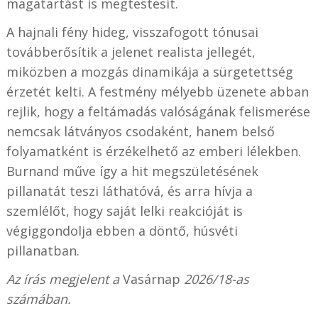
magatartást is megtestesít.
A hajnali fény hideg, visszafogott tónusai
továbberősítik a jelenet realista jellegét,
miközben a mozgás dinamikája a sürgetettség
érzetét kelti. A festmény mélyebb üzenete abban
rejlik, hogy a feltámadás valóságának felismerése
nemcsak látványos csodaként, hanem belső
folyamatként is érzékelhető az emberi lélekben.
Burnand műve így a hit megszületésének
pillanatát teszi láthatóvá, és arra hívja a
szemlélőt, hogy saját lelki reakcióját is
végiggondolja ebben a döntő, húsvéti
pillanatban.
Az írás megjelent a
Vasárnap
2026/18-as
számában.