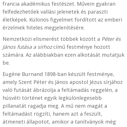
francia akadémikus festészet. Művein gyakran
felfedezhetőek vallási jelenetek és paraszti
életképek. Különös figyelmet fordított az emberi
érzelmek hiteles megjelenítésére.
Nemzetközi elismerést többek között a
Péter és
János futása a sírhoz
című festménye hozott
számára. Az alábbiakban ezen alkotását mutatjuk
be.
Eugène Burnand 1898-ban készült festménye,
amely Szent Péter és János apostol Jézus sírjához
való futását ábrázolja a feltámadás reggelén, a
húsvéti történet egyik legkülönlegesebb
pillanatát ragadja meg. A mű nem magát a
feltámadást rögzíti, hanem azt a feszült,
átmeneti állapotot, amikor a tanítványok még