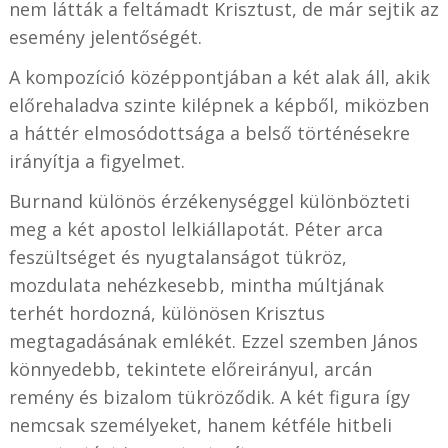
nem látták a feltámadt Krisztust, de már sejtik az
esemény jelentőségét.
A kompozíció középpontjában a két alak áll, akik
előrehaladva szinte kilépnek a képből, miközben
a háttér elmosódottsága a belső történésekre
irányítja a figyelmet.
Burnand különös érzékenységgel különbözteti
meg a két apostol lelkiállapotát. Péter arca
feszültséget és nyugtalanságot tükröz,
mozdulata nehézkesebb, mintha múltjának
terhét hordozná, különösen Krisztus
megtagadásának emlékét. Ezzel szemben János
könnyedebb, tekintete előreirányul, arcán
remény és bizalom tükröződik. A két figura így
nemcsak személyeket, hanem kétféle hitbeli