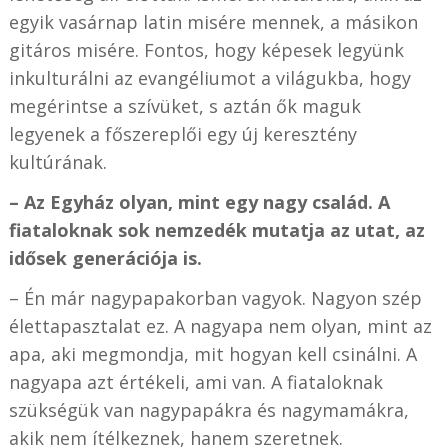
egyik vasárnap latin misére mennek, a másikon
gitáros misére. Fontos, hogy képesek legyünk
inkulturálni az evangéliumot a világukba, hogy
megérintse a szívüket, s aztán ők maguk
legyenek a főszereplői egy új keresztény
kultúrának.
– Az Egyház olyan, mint egy nagy család. A
fiataloknak sok nemzedék mutatja az utat, az
idősek generációja is.
– Én már nagypapakorban vagyok. Nagyon szép
élettapasztalat ez. A nagyapa nem olyan, mint az
apa, aki megmondja, mit hogyan kell csinálni. A
nagyapa azt értékeli, ami van. A fiataloknak
szükségük van nagypapákra és nagymamákra,
akik nem ítélkeznek, hanem szeretnek.