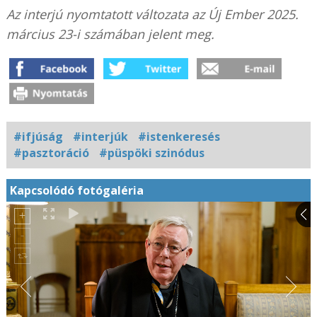
Az interjú nyomtatott változata az Új Ember 2025.
március 23-i számában jelent meg.
#ifjúság
#interjúk
#istenkeresés
#pasztoráció
#püspöki szinódus
Kapcsolódó fotógaléria