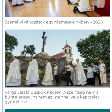
Személyi változások egyházmegyéinkben – 2026
Varga László püspök Pécsen: A szentség nem a
bűntelenség, hanem az Istennel való kapcsolat
gyümölcse