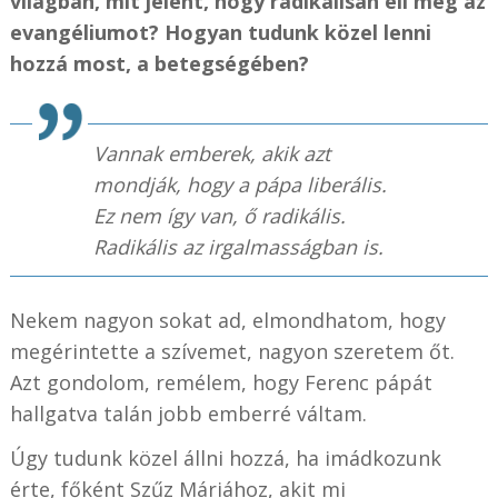
világban, mit jelent, hogy radikálisan éli meg az
evangéliumot? Hogyan tudunk közel lenni
hozzá most, a betegségében?
Vannak emberek, akik azt
mondják, hogy a pápa liberális.
Ez nem így van, ő radikális.
Radikális az irgalmasságban is.
Nekem nagyon sokat ad, elmondhatom, hogy
megérintette a szívemet, nagyon szeretem őt.
Azt gondolom, remélem, hogy Ferenc pápát
hallgatva talán jobb emberré váltam.
Úgy tudunk közel állni hozzá, ha imádkozunk
érte, főként Szűz Máriához, akit mi