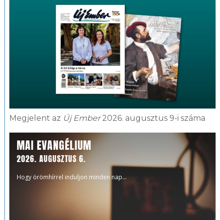
Megjelent az
Új Ember
2026. augusztus 9-i száma
MAI EVANGÉLIUM
2026. AUGUSZTUS 6.
Hogy örömhírrel induljon minden nap...