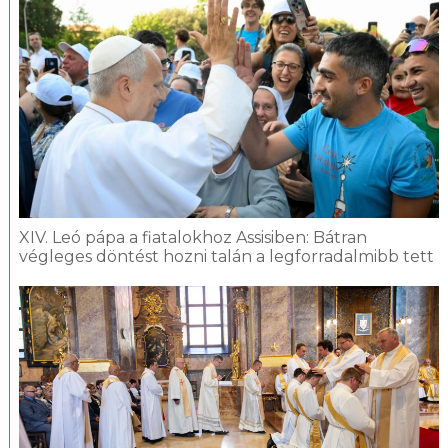
XIV. Leó pápa a fiatalokhoz Assisiben: Bátran
végleges döntést hozni talán a legforradalmibb tett