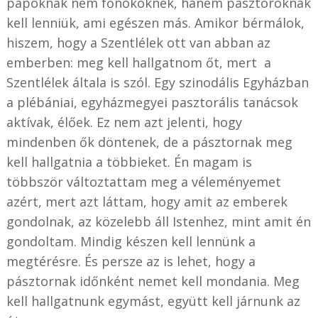
papoknak nem főnököknek, hanem pásztoroknak
kell lenniük, ami egészen más. Amikor bérmálok,
hiszem, hogy a Szentlélek ott van abban az
emberben: meg kell hallgatnom őt, mert a
Szentlélek általa is szól. Egy szinodális Egyházban
a plébániai, egyházmegyei pasztorális tanácsok
aktívak, élőek. Ez nem azt jelenti, hogy
mindenben ők döntenek, de a pásztornak meg
kell hallgatnia a többieket. Én magam is
többször változtattam meg a véleményemet
azért, mert azt láttam, hogy amit az emberek
gondolnak, az közelebb áll Istenhez, mint amit én
gondoltam. Mindig készen kell lennünk a
megtérésre. És persze az is lehet, hogy a
pásztornak időnként nemet kell mondania. Meg
kell hallgatnunk egymást, együtt kell járnunk az