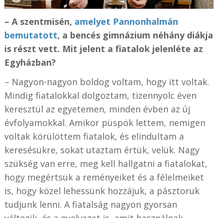
– A szentmisén,
amelyet Pannonhalmán
bemutatott
, a bencés gimnázium néhány diákja
is részt vett. Mit jelent a fiatalok jelenléte az
Egyházban?
– Nagyon-nagyon boldog voltam, hogy itt voltak.
Mindig fiatalokkal dolgoztam, tizennyolc éven
keresztül az egyetemen, minden évben az új
évfolyamokkal. Amikor püspök lettem, nemigen
voltak körülöttem fiatalok, és elindultam a
keresésükre, sokat utaztam értük, velük. Nagy
szükség van erre, meg kell hallgatni a fiatalokat,
hogy megértsük a reményeiket és a félelmeiket
is, hogy közel lehessünk hozzájuk, a pásztoruk
tudjunk lenni. A fiatalság nagyon gyorsan
változik, és a nyelvezet is, amit használnak.