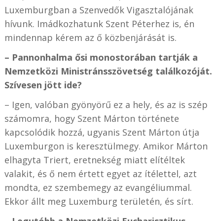
Luxemburgban a Szenvedők Vigasztalójának
hívunk. Imádkozhatunk Szent Péterhez is, én
mindennap kérem az ő közbenjárását is.
– Pannonhalma ősi monostorában tartják a
Nemzetközi Ministránsszövetség találkozóját.
Szívesen jött ide?
– Igen, valóban gyönyörű ez a hely, és az is szép
számomra, hogy Szent Márton története
kapcsolódik hozzá, ugyanis Szent Márton útja
Luxemburgon is keresztülmegy. Amikor Márton
elhagyta Triert, eretnekség miatt elítéltek
valakit, és ő nem értett egyet az ítélettel, azt
mondta, ez szembemegy az evangéliummal.
Ekkor állt meg Luxemburg területén, és sírt.
– Legutóbb a Nemzetközi Eucharisztikus