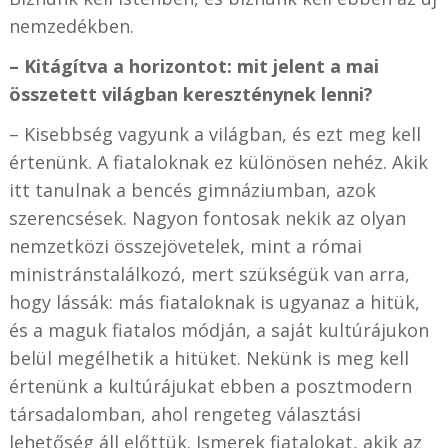
nemzedékben.
– Kitágítva a horizontot: mit jelent a mai
összetett világban kereszténynek lenni?
– Kisebbség vagyunk a világban, és ezt meg kell
értenünk. A fiataloknak ez különösen nehéz. Akik
itt tanulnak a bencés gimnáziumban, azok
szerencsések. Nagyon fontosak nekik az olyan
nemzetközi összejövetelek, mint a római
ministránstalálkozó, mert szükségük van arra,
hogy lássák: más fiataloknak is ugyanaz a hitük,
és a maguk fiatalos módján, a saját kultúrájukon
belül megélhetik a hitüket. Nekünk is meg kell
értenünk a kultúrájukat ebben a posztmodern
társadalomban, ahol rengeteg választási
lehetőség áll előttük. Ismerek fiatalokat, akik az