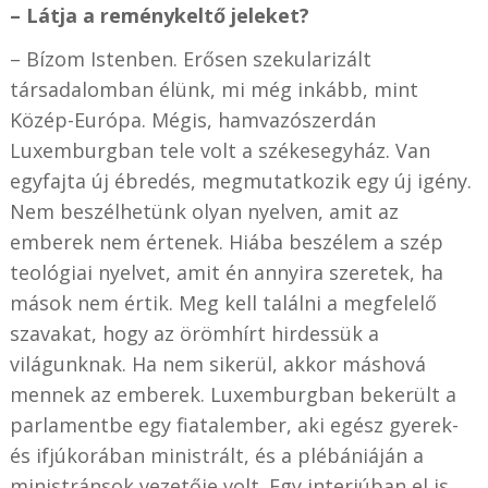
– Látja a reménykeltő jeleket?
– Bízom Istenben. Erősen szekularizált
társadalomban élünk, mi még inkább, mint
Közép-Európa. Mégis, hamvazószerdán
Luxemburgban tele volt a székesegyház. Van
egyfajta új ébredés, megmutatkozik egy új igény.
Nem beszélhetünk olyan nyelven, amit az
emberek nem értenek. Hiába beszélem a szép
teológiai nyelvet, amit én annyira szeretek, ha
mások nem értik. Meg kell találni a megfelelő
szavakat, hogy az örömhírt hirdessük a
világunknak. Ha nem sikerül, akkor máshová
mennek az emberek. Luxemburgban bekerült a
parlamentbe egy fiatalember, aki egész gyerek-
és ifjúkorában ministrált, és a plébániáján a
ministránsok vezetője volt. Egy interjúban el is