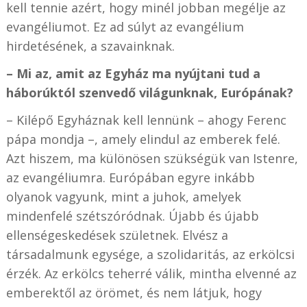
kell tennie azért, hogy minél jobban megélje az
evangéliumot. Ez ad súlyt az evangélium
hirdetésének, a szavainknak.
– Mi az, amit az Egyház ma nyújtani tud a
háborúktól szenvedő világunknak, Európának?
– Kilépő Egyháznak kell lennünk – ahogy Ferenc
pápa mondja –, amely elindul az emberek felé.
Azt hiszem, ma különösen szükségük van Istenre,
az evangéliumra. Európában egyre inkább
olyanok vagyunk, mint a juhok, amelyek
mindenfelé szétszóródnak. Újabb és újabb
ellenségeskedések születnek. Elvész a
társadalmunk egysége, a szolidaritás, az erkölcsi
érzék. Az erkölcs teherré válik, mintha elvenné az
emberektől az örömet, és nem látjuk, hogy