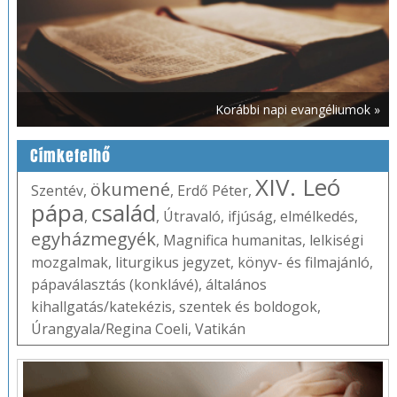
Korábbi napi evangéliumok »
Címkefelhő
XIV. Leó
ökumené
Szentév
,
,
Erdő Péter
,
pápa
család
,
,
Útravaló
,
ifjúság
,
elmélkedés
,
egyházmegyék
,
Magnifica humanitas
,
lelkiségi
mozgalmak
,
liturgikus jegyzet
,
könyv- és filmajánló
,
pápaválasztás (konklávé)
,
általános
kihallgatás/katekézis
,
szentek és boldogok
,
Úrangyala/Regina Coeli
,
Vatikán