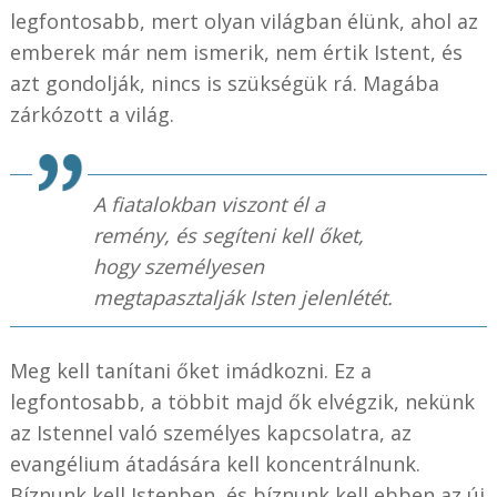
legfontosabb, mert olyan világban élünk, ahol az
emberek már nem ismerik, nem értik Istent, és
azt gondolják, nincs is szükségük rá. Magába
zárkózott a világ.
A fiatalokban viszont él a
remény, és segíteni kell őket,
hogy személyesen
megtapasztalják Isten jelenlétét.
Meg kell tanítani őket imádkozni. Ez a
legfontosabb, a többit majd ők elvégzik, nekünk
az Istennel való személyes kapcsolatra, az
evangélium átadására kell koncentrálnunk.
Bíznunk kell Istenben, és bíznunk kell ebben az új