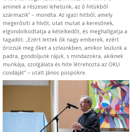
aminek a részesei lehetünk, az ő hitükből
származik” – mondta. Az igazi hitből, amely
megerősíti a hívőt, utat mutat a keresőnek,
elgondolkodtatja a kételkedőt, és meghallgatja a
tagadót. „Ezért lettek ők nagy emberek, ezért
őrizzük meg őket a szívünkben, amikor leülünk a
padra, gondoljunk rájuk, s mindazokra, akiknek
munkája, szolgálata és hite létrehozta az ÖKU
csodáját” – utalt János püspökre.