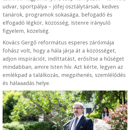
udvar, sportpálya – jófej osztálytársak, kedves
tanárok, programok sokasága, befogadó és
elfogadó légkör, közösség, Istenre irányuló
figyelem, közelség.
Kovács Gergő református esperes záróimája
fohász volt, hogy a hála járja át a közösséget,
adjon inspirációt, indíttatást, erősítse a hűséget
mindabban, amire Isten hív. Azt kérte, legyen az
emlékpad a találkozás, megpihenés, szemlélődés
és hálaaadás helye.