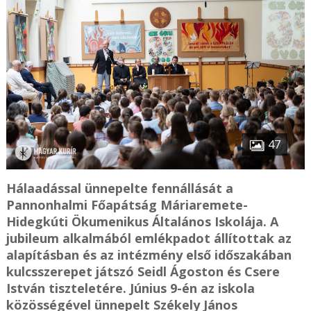
47
Hálaadással ünnepelte fennállását a
Pannonhalmi Főapátság Máriaremete-
Hidegkúti Ökumenikus Általános Iskolája. A
jubileum alkalmából emlékpadot állítottak az
alapításban és az intézmény első időszakában
kulcsszerepet játszó Seidl Ágoston és Csere
István tiszteletére. Június 9-én az iskola
közösségével ünnepelt Székely János