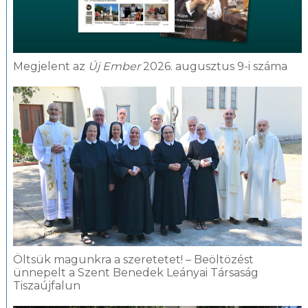
Megjelent az
Új Ember
2026. augusztus 9-i száma
Öltsük magunkra a szeretetet! – Beöltözést
ünnepelt a Szent Benedek Leányai Társaság
Tiszaújfalun