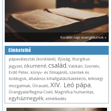
Korábbi napi evangéliumok »
Címkefelhő
pápaválasztás (konklávé)
,
ifjúság
,
liturgikus
család
ökumené
jegyzet
,
,
,
Vatikán
,
Szentév
,
Erdő Péter
,
könyv- és filmajánló
,
szentek és
boldogok
,
általános kihallgatás/katekézis
,
lelkiségi
XIV. Leó pápa
mozgalmak
,
Útravaló
,
,
Úrangyala/Regina Coeli
,
Magnifica humanitas
,
egyházmegyék
,
elmélkedés