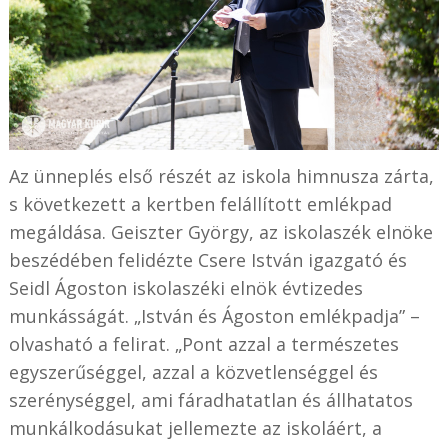
Az ünneplés első részét az iskola himnusza zárta,
s következett a kertben felállított emlékpad
megáldása. Geiszter György, az iskolaszék elnöke
beszédében felidézte Csere István igazgató és
Seidl Ágoston iskolaszéki elnök évtizedes
munkásságát. „István és Ágoston emlékpadja” –
olvasható a felirat. „Pont azzal a természetes
egyszerűséggel, azzal a közvetlenséggel és
szerénységgel, ami fáradhatatlan és állhatatos
munkálkodásukat jellemezte az iskoláért, a