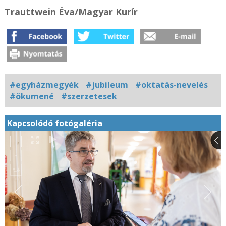
Trauttwein Éva/Magyar Kurír
#egyházmegyék
#jubileum
#oktatás-nevelés
#ökumené
#szerzetesek
Kapcsolódó fotógaléria