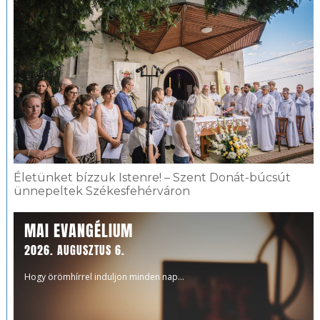
Életünket bízzuk Istenre! – Szent Donát-búcsút
ünnepeltek Székesfehérváron
MAI EVANGÉLIUM
2026. AUGUSZTUS 6.
Hogy örömhírrel induljon minden nap...