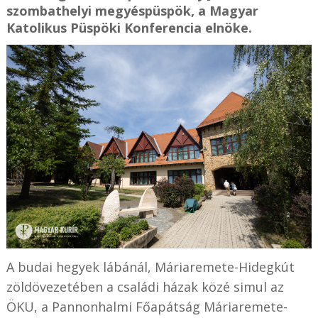
szombathelyi megyéspüspök, a Magyar
Katolikus Püspöki Konferencia elnöke.
A budai hegyek lábánál, Máriaremete-Hidegkút
zöldövezetében a családi házak közé simul az
ÖKU, a Pannonhalmi Főapátság Máriaremete-