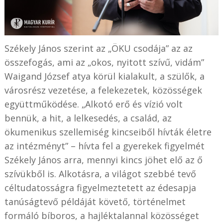
Székely János szerint az „ÖKU csodája” az az
összefogás, ami az „okos, nyitott szívű, vidám”
Waigand József atya körül kialakult, a szülők, a
városrész vezetése, a felekezetek, közösségek
együttműködése. „Alkotó erő és vízió volt
bennük, a hit, a lelkesedés, a család, az
ökumenikus szellemiség kincseiből hívták életre
az intézményt” – hívta fel a gyerekek figyelmét
Székely János arra, mennyi kincs jöhet elő az ő
szívükből is. Alkotásra, a világot szebbé tevő
céltudatosságra figyelmeztetett az édesapja
tanúságtevő példáját követő, történelmet
formáló bíboros, a hajléktalannal közösséget