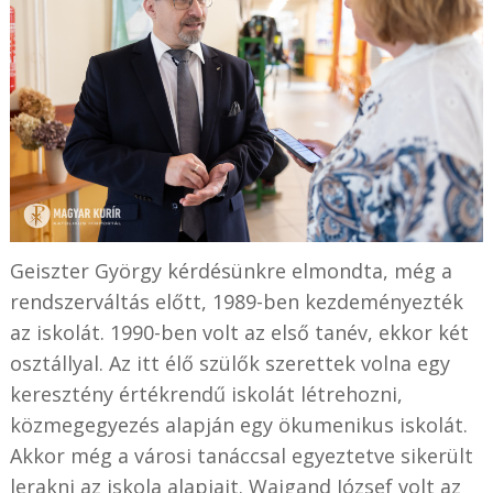
Geiszter György kérdésünkre elmondta, még a
rendszerváltás előtt, 1989-ben kezdeményezték
az iskolát. 1990-ben volt az első tanév, ekkor két
osztállyal. Az itt élő szülők szerettek volna egy
keresztény értékrendű iskolát létrehozni,
közmegegyezés alapján egy ökumenikus iskolát.
Akkor még a városi tanáccsal egyeztetve sikerült
lerakni az iskola alapjait. Waigand József volt az