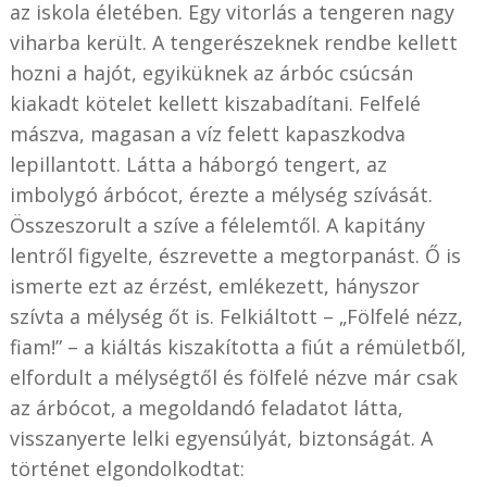
az iskola életében. Egy vitorlás a tengeren nagy
viharba került. A tengerészeknek rendbe kellett
hozni a hajót, egyiküknek az árbóc csúcsán
kiakadt kötelet kellett kiszabadítani. Felfelé
mászva, magasan a víz felett kapaszkodva
lepillantott. Látta a háborgó tengert, az
imbolygó árbócot, érezte a mélység szívását.
Összeszorult a szíve a félelemtől. A kapitány
lentről figyelte, észrevette a megtorpanást. Ő is
ismerte ezt az érzést, emlékezett, hányszor
szívta a mélység őt is. Felkiáltott – „Fölfelé nézz,
fiam!” – a kiáltás kiszakította a fiút a rémületből,
elfordult a mélységtől és fölfelé nézve már csak
az árbócot, a megoldandó feladatot látta,
visszanyerte lelki egyensúlyát, biztonságát. A
történet elgondolkodtat: