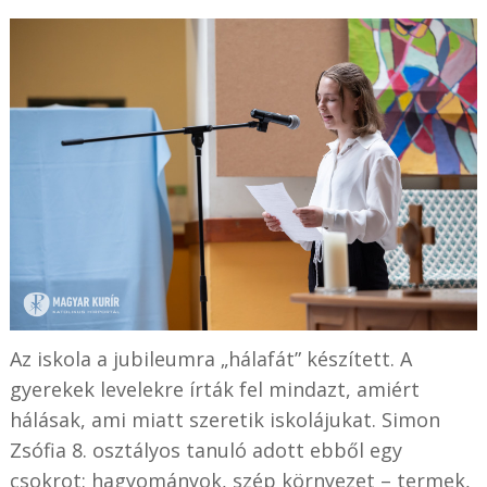
Az iskola a jubileumra „hálafát” készített. A
gyerekek levelekre írták fel mindazt, amiért
hálásak, ami miatt szeretik iskolájukat. Simon
Zsófia 8. osztályos tanuló adott ebből egy
csokrot: hagyományok, szép környezet – termek,