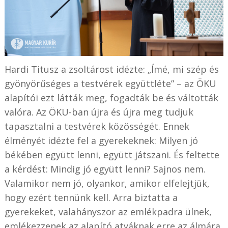
Hardi Titusz a zsoltárost idézte: „Ímé, mi szép és
gyönyörűséges a testvérek együttléte” – az ÖKU
alapítói ezt látták meg, fogadták be és váltották
valóra. Az ÖKU-ban újra és újra meg tudjuk
tapasztalni a testvérek közösségét. Ennek
élményét idézte fel a gyerekeknek: Milyen jó
békében együtt lenni, együtt játszani. És feltette
a kérdést: Mindig jó együtt lenni? Sajnos nem.
Valamikor nem jó, olyankor, amikor elfelejtjük,
hogy ezért tennünk kell. Arra biztatta a
gyerekeket, valahányszor az emlékpadra ülnek,
emlékezzenek az alapító atyáknak erre az álmára,