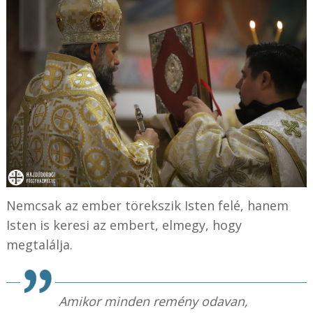
Nemcsak az ember törekszik Isten felé, hanem
Isten is keresi az embert, elmegy, hogy
megtalálja.
Amikor minden remény odavan,