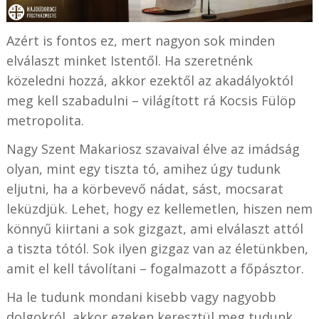
Azért is fontos ez, mert nagyon sok minden
elválaszt minket Istentől. Ha szeretnénk
közeledni hozzá, akkor ezektől az akadályoktól
meg kell szabadulni – világított rá Kocsis Fülöp
metropolita.
Nagy Szent Makariosz szavaival élve az imádság
olyan, mint egy tiszta tó, amihez úgy tudunk
eljutni, ha a körbevevő nádat, sást, mocsarat
leküzdjük. Lehet, hogy ez kellemetlen, hiszen nem
könnyű kiirtani a sok gizgazt, ami elválaszt attól
a tiszta tótól. Sok ilyen gizgaz van az életünkben,
amit el kell távolítani – fogalmazott a főpásztor.
Ha le tudunk mondani kisebb vagy nagyobb
dolgokról, akkor ezeken keresztül meg tudunk