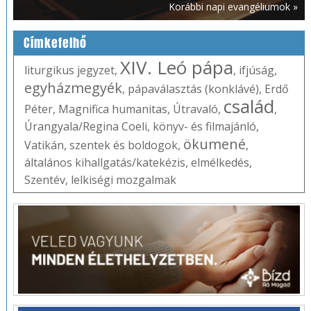
Korábbi napi evangéliumok »
Címkefelhő
XIV. Leó pápa
liturgikus jegyzet
,
,
ifjúság
,
egyházmegyék
,
pápaválasztás (konklávé)
,
Erdő
család
Péter
,
Magnifica humanitas
,
Útravaló
,
,
Úrangyala/Regina Coeli
,
könyv- és filmajánló
,
ökumené
Vatikán
,
szentek és boldogok
,
,
általános kihallgatás/katekézis
,
elmélkedés
,
Szentév
,
lelkiségi mozgalmak