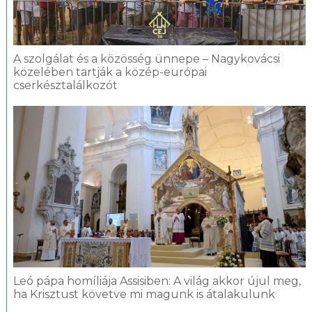
A szolgálat és a közösség ünnepe – Nagykovácsi
közelében tartják a közép-európai
cserkésztalálkozót
Leó pápa homíliája Assisiben: A világ akkor újul meg,
ha Krisztust követve mi magunk is átalakulunk