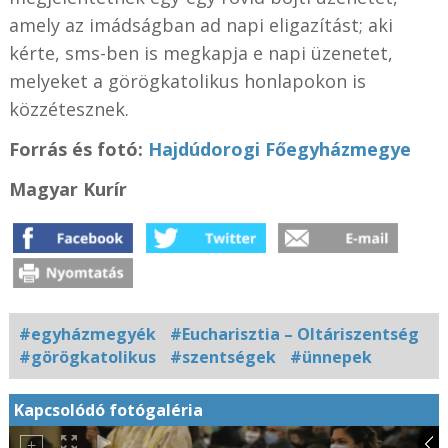
amely az imádságban ad napi eligazítást; aki
kérte, sms-ben is megkapja e napi üzenetet,
melyeket a görögkatolikus honlapokon is
közzétesznek.
Forrás és fotó:
Hajdúdorogi Főegyházmegye
Magyar Kurír
#egyházmegyék
#Eucharisztia – Oltáriszentség
#görögkatolikus
#szentségek
#ünnepek
Kapcsolódó fotógaléria