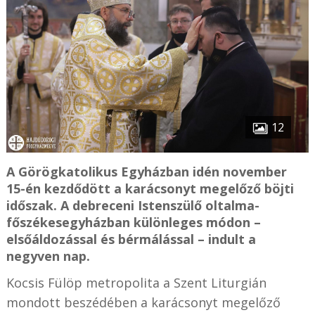
12
A Görögkatolikus Egyházban idén november
15-én kezdődött a karácsonyt megelőző böjti
időszak. A debreceni Istenszülő oltalma-
főszékesegyházban különleges módon –
elsőáldozással és bérmálással – indult a
negyven nap.
Kocsis Fülöp metropolita a Szent Liturgián
mondott beszédében a karácsonyt megelőző