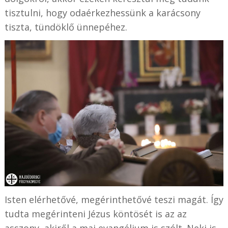
tisztulni, hogy odaérkezhessünk a karácsony
tiszta, tündöklő ünnepéhez.
Isten elérhetővé, megérinthetővé teszi magát. Így
tudta megérinteni Jézus köntösét is az az
asszony, akiről a mai evangélium is szólt. Neki is