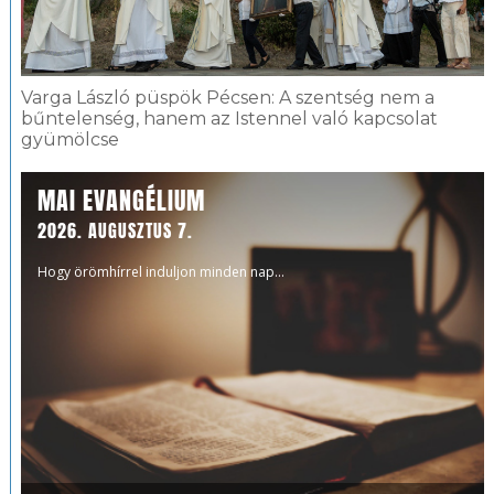
Varga László püspök Pécsen: A szentség nem a
bűntelenség, hanem az Istennel való kapcsolat
gyümölcse
MAI EVANGÉLIUM
2026. AUGUSZTUS 7.
Hogy örömhírrel induljon minden nap...