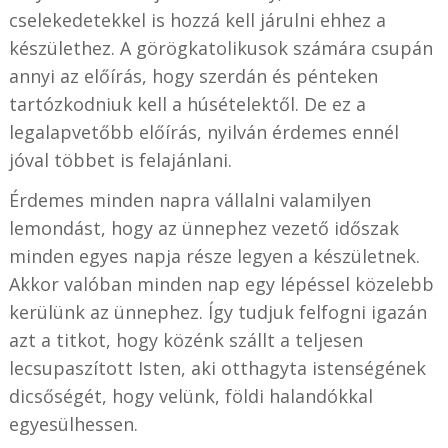
cselekedetekkel is hozzá kell járulni ehhez a
készülethez. A görögkatolikusok számára csupán
annyi az előírás, hogy szerdán és pénteken
tartózkodniuk kell a húsételektől. De ez a
legalapvetőbb előírás, nyilván érdemes ennél
jóval többet is felajánlani.
Érdemes minden napra vállalni valamilyen
lemondást, hogy az ünnephez vezető időszak
minden egyes napja része legyen a készületnek.
Akkor valóban minden nap egy lépéssel közelebb
kerülünk az ünnephez. Így tudjuk felfogni igazán
azt a titkot, hogy közénk szállt a teljesen
lecsupaszított Isten, aki otthagyta istenségének
dicsőségét, hogy velünk, földi halandókkal
egyesülhessen.