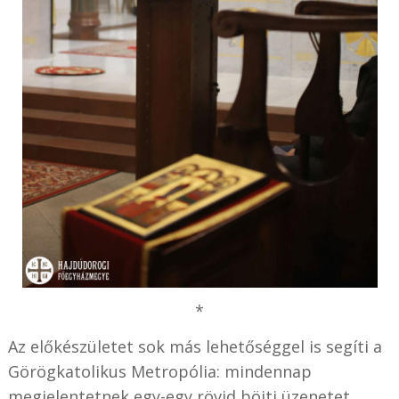
*
Az előkészületet sok más lehetőséggel is segíti a
Görögkatolikus Metropólia: mindennap
megjelentetnek egy-egy rövid böjti üzenetet,