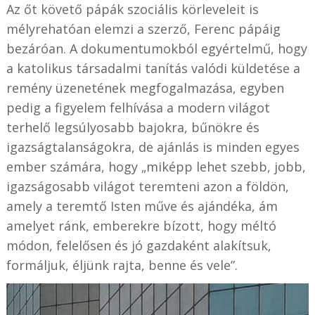
Az őt követő pápák szociális körleveleit is
mélyrehatóan elemzi a szerző, Ferenc pápáig
bezáróan. A dokumentumokból egyértelmű, hogy
a katolikus társadalmi tanítás valódi küldetése a
remény üzenetének megfogalmazása, egyben
pedig a figyelem felhívása a modern világot
terhelő legsúlyosabb bajokra, bűnökre és
igazságtalanságokra, de ajánlás is minden egyes
ember számára, hogy „miképp lehet szebb, jobb,
igazságosabb világot teremteni azon a földön,
amely a teremtő Isten műve és ajándéka, ám
amelyet ránk, emberekre bízott, hogy méltó
módon, felelősen és jó gazdaként alakítsuk,
formáljuk, éljünk rajta, benne és vele”.