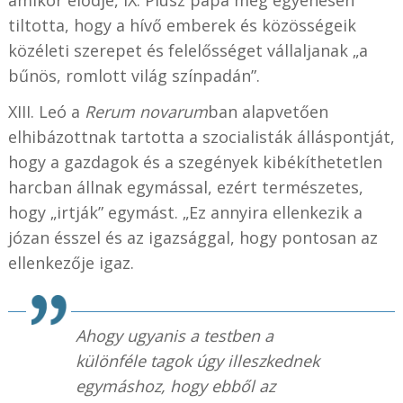
tiltotta, hogy a hívő emberek és közösségeik
közéleti szerepet és felelősséget vállaljanak „a
bűnös, romlott világ színpadán”.
XIII. Leó a
Rerum novarum
ban alapvetően
elhibázottnak tartotta a szocialisták álláspontját,
hogy a gazdagok és a szegények kibékíthetetlen
harcban állnak egymással, ezért természetes,
hogy „irtják” egymást. „Ez annyira ellenkezik a
józan ésszel és az igazsággal, hogy pontosan az
ellenkezője igaz.
Ahogy ugyanis a testben a
különféle tagok úgy illeszkednek
egymáshoz, hogy ebből az