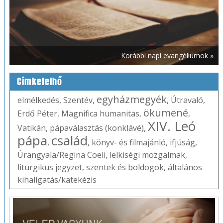
Korábbi napi evangéliumok »
Címkefelhő
egyházmegyék
elmélkedés
,
Szentév
,
,
Útravaló
,
ökumené
Erdő Péter
,
Magnifica humanitas
,
,
XIV. Leó
Vatikán
,
pápaválasztás (konklávé)
,
pápa
család
,
,
könyv- és filmajánló
,
ifjúság
,
Úrangyala/Regina Coeli
,
lelkiségi mozgalmak
,
liturgikus jegyzet
,
szentek és boldogok
,
általános
kihallgatás/katekézis