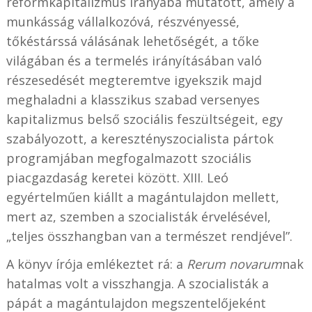
reformkapitalizmus irányába mutatott, amely a
munkásság vállalkozóvá, részvényessé,
tőkéstárssá válásának lehetőségét, a tőke
világában és a termelés irányításában való
részesedését megteremtve igyekszik majd
meghaladni a klasszikus szabad versenyes
kapitalizmus belső szociális feszültségeit, egy
szabályozott, a keresztényszocialista pártok
programjában megfogalmazott szociális
piacgazdaság keretei között. XIII. Leó
egyértelműen kiállt a magántulajdon mellett,
mert az, szemben a szocialisták érvelésével,
„teljes összhangban van a természet rendjével”.
A könyv írója emlékeztet rá: a
Rerum novarum
nak
hatalmas volt a visszhangja. A szocialisták a
pápát a magántulajdon megszentelőjeként