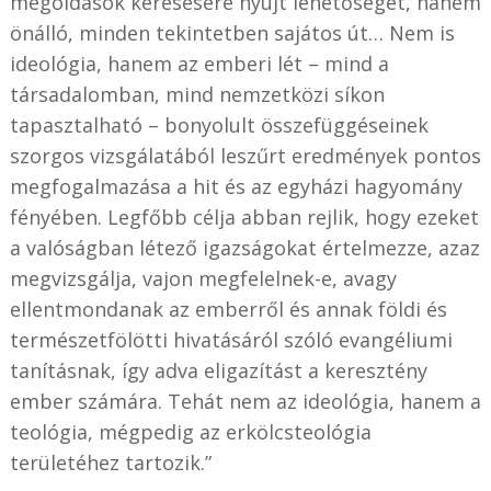
megoldások keresésére nyújt lehetőséget, hanem
önálló, minden tekintetben sajátos út… Nem is
ideológia, hanem az emberi lét – mind a
társadalomban, mind nemzetközi síkon
tapasztalható – bonyolult összefüggéseinek
szorgos vizsgálatából leszűrt eredmények pontos
megfogalmazása a hit és az egyházi hagyomány
fényében. Legfőbb célja abban rejlik, hogy ezeket
a valóságban létező igazságokat értelmezze, azaz
megvizsgálja, vajon megfelelnek-e, avagy
ellentmondanak az emberről és annak földi és
természetfölötti hivatásáról szóló evangéliumi
tanításnak, így adva eligazítást a keresztény
ember számára. Tehát nem az ideológia, hanem a
teológia, mégpedig az erkölcsteológia
területéhez tartozik.”