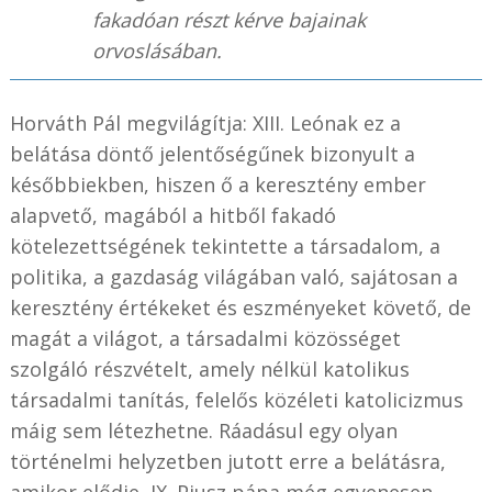
fakadóan részt kérve bajainak
orvoslásában.
Horváth Pál megvilágítja: XIII. Leónak ez a
belátása döntő jelentőségűnek bizonyult a
későbbiekben, hiszen ő a keresztény ember
alapvető, magából a hitből fakadó
kötelezettségének tekintette a társadalom, a
politika, a gazdaság világában való, sajátosan a
keresztény értékeket és eszményeket követő, de
magát a világot, a társadalmi közösséget
szolgáló részvételt, amely nélkül katolikus
társadalmi tanítás, felelős közéleti katolicizmus
máig sem létezhetne. Ráadásul egy olyan
történelmi helyzetben jutott erre a belátásra,
amikor elődje, IX. Piusz pápa még egyenesen