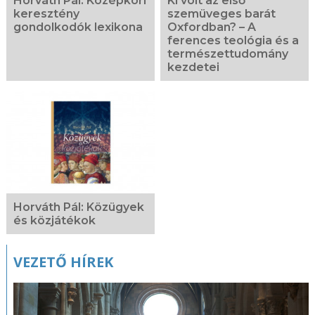
Horváth Pál: Középkori
Ki volt az első
keresztény
szemüveges barát
gondolkodók lexikona
Oxfordban? – A
ferences teológia és a
természettudomány
kezdetei
Horváth Pál: Közügyek
és közjátékok
VEZETŐ HÍREK