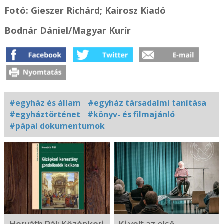
Fotó:
Gieszer Richárd;
Kairosz Kiadó
Bodnár Dániel/Magyar Kurír
#egyház és állam
#egyház társadalmi tanítása
#egyháztörténet
#könyv- és filmajánló
#pápai dokumentumok
Kapcsolódó
fotógaléria