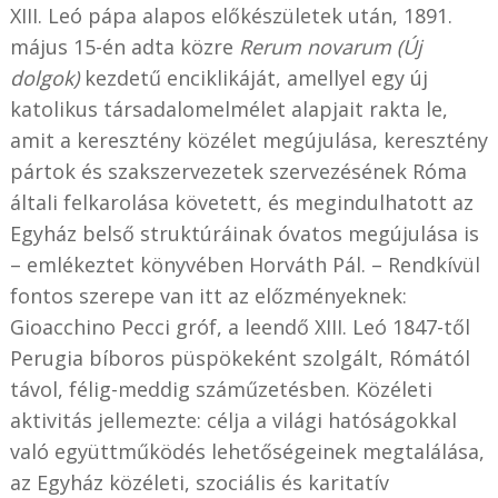
XIII. Leó pápa alapos előkészületek után, 1891.
május 15-én adta közre
Rerum novarum (Új
dolgok)
kezdetű enciklikáját, amellyel egy új
katolikus társadalomelmélet alapjait rakta le,
amit a keresztény közélet megújulása, keresztény
pártok és szakszervezetek szervezésének Róma
általi felkarolása követett, és megindulhatott az
Egyház belső struktúráinak óvatos megújulása is
– emlékeztet könyvében Horváth Pál. – Rendkívül
fontos szerepe van itt az előzményeknek:
Gioacchino Pecci gróf, a leendő XIII. Leó 1847-től
Perugia bíboros püspökeként szolgált, Rómától
távol, félig-meddig száműzetésben. Közéleti
aktivitás jellemezte: célja a világi hatóságokkal
való együttműködés lehetőségeinek megtalálása,
az Egyház közéleti, szociális és karitatív