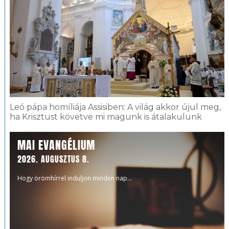
Leó pápa homíliája Assisiben: A világ akkor újul meg,
ha Krisztust követve mi magunk is átalakulunk
MAI EVANGÉLIUM
2026. AUGUSZTUS 8.
Hogy örömhírrel induljon minden nap...