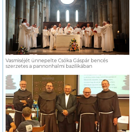
Vasmiséjét ünnepelte Csóka Gáspár bencés
szerzetes a pannonhalmi bazilikában