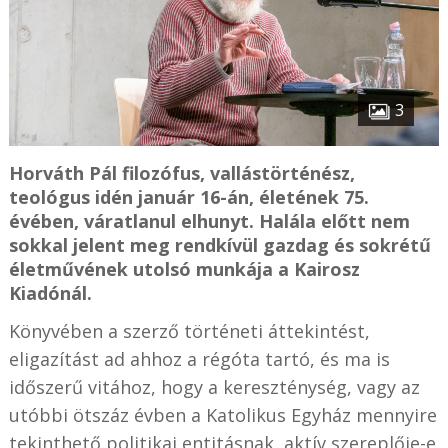
3
Horváth Pál filozófus, vallástörténész,
teológus idén január 16-án, életének 75.
évében, váratlanul elhunyt. Halála előtt nem
sokkal jelent meg rendkívül gazdag és sokrétű
életművének utolsó munkája a Kairosz
Kiadónál.
Könyvében a szerző történeti áttekintést,
eligazítást ad ahhoz a régóta tartó, és ma is
időszerű vitához, hogy a kereszténység, vagy az
utóbbi ötszáz évben a Katolikus Egyház mennyire
tekinthető politikai entitásnak, aktív szereplője-e