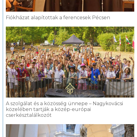
Fiókházat alapítottak a ferencesek Pécsen
A szolgálat és a közösség ünnepe – Nagykovácsi
közelében tartják a közép-európai
cserkésztalálkozót