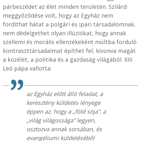
párbeszédet az élet minden területén. Szilárd
meggyőződése volt, hogy az Egyház nem
fordíthat hátat a polgári és ipari társadalomnak,
nem dédelgethet olyan illúziókat, hogy annak
szellemi és morális ellenzékeként múltba forduló
kontraszttársadalmat építhet fel, kivonva magát
a közélet, a politika és a gazdaság világából. XIII.
Leó pápa vallotta:
az Egyház előtt álló feladat, a
keresztény küldetés lényege
éppen az, hogy a „föld sója”, a
„világ világossága” legyen,
osztozva annak sorsában, és
evangéliumi küldetéséből