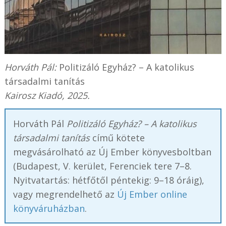
Horváth Pál:
Politizáló Egyház? – A katolikus
társadalmi tanítás
Kairosz Kiadó, 2025.
Horváth Pál
Politizáló Egyház? – A katolikus
társadalmi tanítás
című kötete
megvásárolható az Új Ember könyvesboltban
(Budapest, V. kerület, Ferenciek tere 7–8.
Nyitvatartás: hétfőtől péntekig: 9–18 óráig),
vagy megrendelhető az
Új Ember online
könyváruházban
.