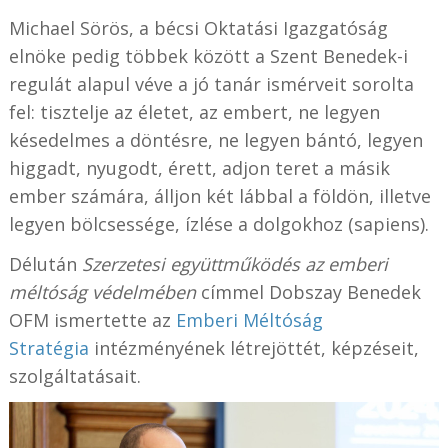
Michael Sörös, a bécsi Oktatási Igazgatóság
elnöke pedig többek között a Szent Benedek-i
regulát alapul véve a jó tanár ismérveit sorolta
fel: tisztelje az életet, az embert, ne legyen
késedelmes a döntésre, ne legyen bántó, legyen
higgadt, nyugodt, érett, adjon teret a másik
ember számára, álljon két lábbal a földön, illetve
legyen bölcsessége, ízlése a dolgokhoz (sapiens).
Délután
Szerzetesi együttműködés az emberi
méltóság védelmében
címmel Dobszay Benedek
OFM ismertette az
Emberi Méltóság
Stratégia
intézményének létrejöttét, képzéseit,
szolgáltatásait.