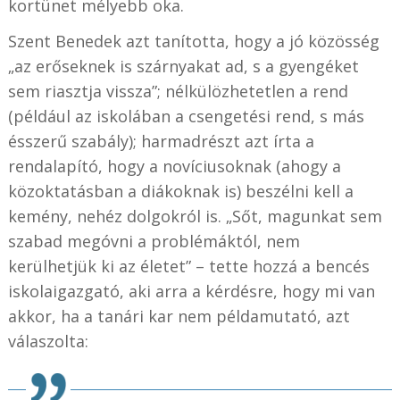
kortünet mélyebb oka.
Szent Benedek azt tanította, hogy a jó közösség
„az erőseknek is szárnyakat ad, s a gyengéket
sem riasztja vissza”; nélkülözhetetlen a rend
(például az iskolában a csengetési rend, s más
ésszerű szabály); harmadrészt azt írta a
rendalapító, hogy a novíciusoknak (ahogy a
közoktatásban a diákoknak is) beszélni kell a
kemény, nehéz dolgokról is. „Sőt, magunkat sem
szabad megóvni a problémáktól, nem
kerülhetjük ki az életet” – tette hozzá a bencés
iskolaigazgató, aki arra a kérdésre, hogy mi van
akkor, ha a tanári kar nem példamutató, azt
válaszolta: