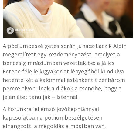
A pódiumbeszélgetés során Juhácz-Laczik Albin
megemlített egy kezdeményezést, amelyet a
bencés gimnáziumban vezettek be: a Jálics
Ferenc-féle lelkigyakorlat lényegéből kiindulva
hetente két alkalommal esténként tizenhárom
percre elvonulnak a diákok a csendbe, hogy a
jelenlétet tanulják – Istennel.
A korunkra jellemző jövőképhiánnyal
kapcsolatban a pódiumbeszélgetésen
elhangzott: a megoldás a mostban van,