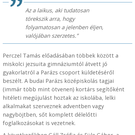
Az a laikus, aki tudatosan
törekszik arra, hogy
folyamatosan a jelenben éljen,
valójában szerzetes.”
Perczel Tamás előadásában többek között a
miskolci jezsuita gimnáziumtól átvett jó
gyakorlatról a Parázs csoport küldetéséről
beszélt. A budai Parázs középiskolás tagjai
(immár több mint ötvenen) kortárs segítőként
hitéleti megújulást hoztak az iskolába, lelki
alkalmakat szerveznek adventben vagy
nagyböjtben, sőt komplett délelőtti
foglalkozásokat is vezetnek.
A következőkben Gáll Zsófia és Füle Gábor, a