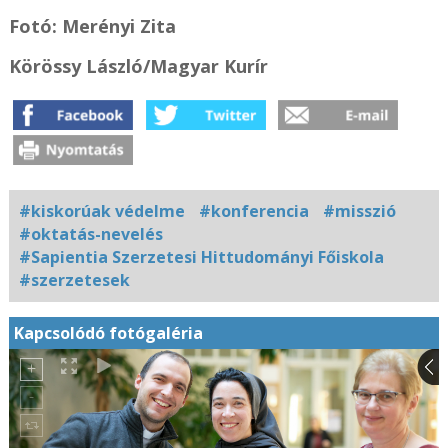
Fotó: Merényi Zita
Körössy László/
Magyar Kurír
#kiskorúak védelme
#konferencia
#misszió
#oktatás-nevelés
#Sapientia Szerzetesi Hittudományi Főiskola
#szerzetesek
Kapcsolódó fotógaléria