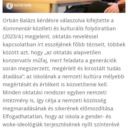
Orbán Balázs kérdésre válaszolva kifejtette a
Kommentár
közéleti és kulturális folyóiratban
(2023/4.) megjelent, oktatás-neveléssel
kapcsolatban írt esszéjének főbb téziseit, többek
között azt, hogy „az oktatás alapvetően
konzervatív műfaj, mert feladata a generációk
során megszerzett, megérlelt és kirostált tudás
átadása”; az iskolának a nemzeti kultúra mélyebb
megértését és értékeit is közvetítenie kell.
Minden oktatási rendszer egyben nemzeti
intézmény is, így célja a nemzeti közösség
megmaradásának és sikerének előmozdítása.
Elfogadhatatlan, hogy az iskola a gender- és
woke-ideológiák terjesztésének nyílt színterévé