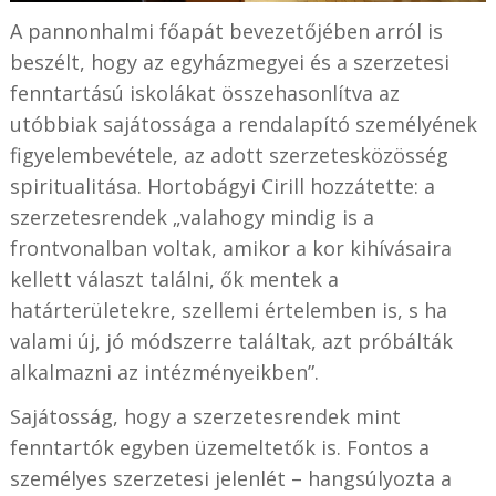
A pannonhalmi főapát bevezetőjében arról is
beszélt, hogy az egyházmegyei és a szerzetesi
fenntartású iskolákat összehasonlítva az
utóbbiak sajátossága a rendalapító személyének
figyelembevétele, az adott szerzetesközösség
spiritualitása. Hortobágyi Cirill hozzátette: a
szerzetesrendek „valahogy mindig is a
frontvonalban voltak, amikor a kor kihívásaira
kellett választ találni, ők mentek a
határterületekre, szellemi értelemben is, s ha
valami új, jó módszerre találtak, azt próbálták
alkalmazni az intézményeikben”.
Sajátosság, hogy a szerzetesrendek mint
fenntartók egyben üzemeltetők is. Fontos a
személyes szerzetesi jelenlét – hangsúlyozta a