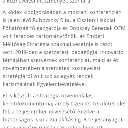
a köznevelési intézmények számára.
A kódex kidolgozásában a mostani konferencián
is jelen lévő Rubovszky Rita, a Ciszterci Iskolai
Főhatóság főigazgatója és Dobszay Benedek OFM
volt ferences tartományfőnök, az Emberi
Méltóság Stratégia szakmai vezetője is részt
vett. 2019-ben a szerzetesi, pedagógiai innováció
témájában szerveztek konferenciát, majd az év
novemberében a szerzetesi köznevelési
stratégiáról volt szó az egyes rendek
karizmájának figyelembevételével.
El is készült a stratégia ötvenoldalas
keretdokumentuma, amely tizenhét területet ölel
fel, a teljes ember nevelésétől kezdve a
biztonságos iskola kialakításáig. A teljes anyagot
a covidjárvány miatt csak online lehetett