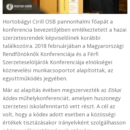
Hortobágyi Cirill OSB pannonhalmi főapát a
konferencia bevezetőjében emlékeztetett a hazai
szerzetesrendek képviselőinek korábbi
találkozóira. 2018 februárjában a Magyarországi
Rendfőnöknők Konferenciája és a Férfi
Szerzeteselöljárók Konferenciája elnökségei
köznevelési munkacsoportot alapítottak, az
együttműködés jegyében.
Már az alapítás évében megszervezték az
Etikai
kódex
műhelykonferenciát, amelyen huszonegy
szerzetesi iskolafenntartó vett részt. A cél az
volt, hogy a kódex adott esetben a közösségi
értékek tisztázásakor irányelvként szolgálhasson