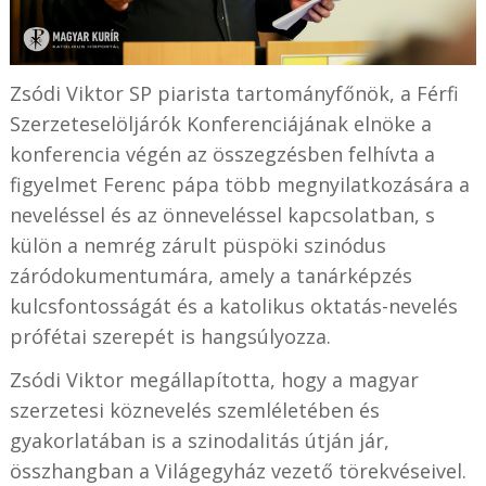
Zsódi Viktor SP piarista tartományfőnök, a Férfi
Szerzeteselöljárók Konferenciájának elnöke a
konferencia végén az összegzésben felhívta a
figyelmet Ferenc pápa több megnyilatkozására a
neveléssel és az önneveléssel kapcsolatban, s
külön a nemrég zárult püspöki szinódus
záródokumentumára, amely a tanárképzés
kulcsfontosságát és a katolikus oktatás-nevelés
prófétai szerepét is hangsúlyozza.
Zsódi Viktor megállapította, hogy a magyar
szerzetesi köznevelés szemléletében és
gyakorlatában is a szinodalitás útján jár,
összhangban a Világegyház vezető törekvéseivel.