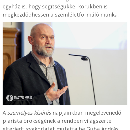
egyház is, hogy segítségükkel körükben is
megkezdődhessen a szemléletformáló munka.
A
személyes kísérés
napjainkban megelevenedő
piarista örökségének a rendben világszerte
elterjedt gyakorlatát mutatta be Guba András