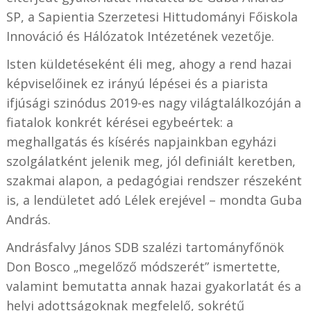
SP, a Sapientia Szerzetesi Hittudományi Főiskola
Innováció és Hálózatok Intézetének vezetője.
Isten küldetéseként éli meg, ahogy a rend hazai
képviselőinek ez irányú lépései és a piarista
ifjúsági szinódus 2019-es nagy világtalálkozóján a
fiatalok konkrét kérései egybeértek: a
meghallgatás és kísérés napjainkban egyházi
szolgálatként jelenik meg, jól definiált keretben,
szakmai alapon, a pedagógiai rendszer részeként
is, a lendületet adó Lélek erejével – mondta Guba
András.
Andrásfalvy János SDB szalézi tartományfőnök
Don Bosco „megelőző módszerét” ismertette,
valamint bemutatta annak hazai gyakorlatát és a
helyi adottságoknak megfelelő, sokrétű