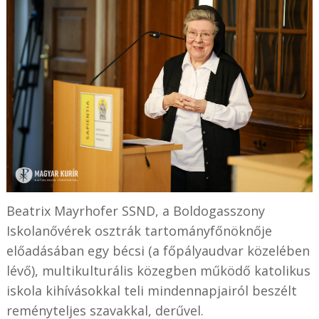
Beatrix Mayrhofer SSND, a Boldogasszony
Iskolanővérek osztrák tartományfőnöknője
előadásában egy bécsi (a főpályaudvar közelében
lévő), multikulturális közegben működő katolikus
iskola kihívásokkal teli mindennapjairól beszélt
reményteljes szavakkal, derűvel.