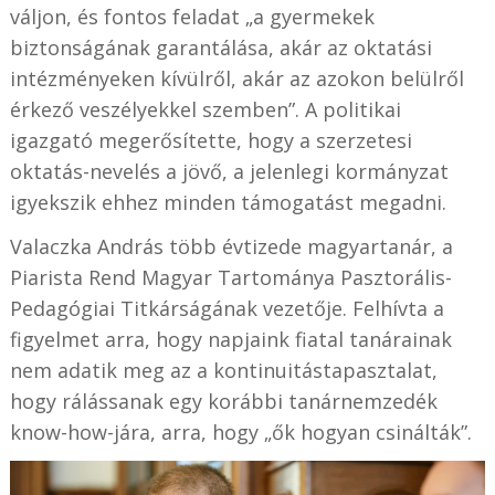
váljon, és fontos feladat „a gyermekek
biztonságának garantálása, akár az oktatási
intézményeken kívülről, akár az azokon belülről
érkező veszélyekkel szemben”. A politikai
igazgató megerősítette, hogy a szerzetesi
oktatás-nevelés a jövő, a jelenlegi kormányzat
igyekszik ehhez minden támogatást megadni.
Valaczka András több évtizede magyartanár, a
Piarista Rend Magyar Tartománya Pasztorális-
Pedagógiai Titkárságának vezetője. Felhívta a
figyelmet arra, hogy napjaink fiatal tanárainak
nem adatik meg az a kontinuitástapasztalat,
hogy rálássanak egy korábbi tanárnemzedék
know-how-jára, arra, hogy „ők hogyan csinálták”.