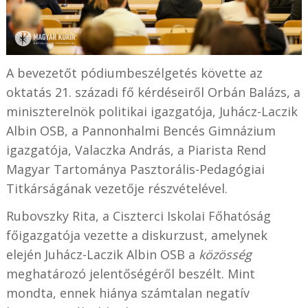
A bevezetőt pódiumbeszélgetés követte az
oktatás 21. századi fő kérdéseiről Orbán Balázs, a
miniszterelnök politikai igazgatója, Juhácz-Laczik
Albin OSB, a Pannonhalmi Bencés Gimnázium
igazgatója, Valaczka András, a Piarista Rend
Magyar Tartománya Pasztorális-Pedagógiai
Titkárságának vezetője részvételével.
Rubovszky Rita, a Ciszterci Iskolai Főhatóság
főigazgatója vezette a diskurzust, amelynek
elején Juhácz-Laczik Albin OSB a
közösség
meghatározó jelentőségéről beszélt. Mint
mondta, ennek hiánya számtalan negatív