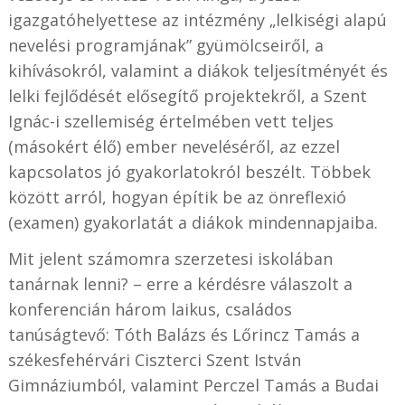
igazgatóhelyettese az intézmény „lelkiségi alapú
nevelési programjának” gyümölcseiről, a
kihívásokról, valamint a diákok teljesítményét és
lelki fejlődését elősegítő projektekről, a Szent
Ignác-i szellemiség értelmében vett teljes
(másokért élő) ember neveléséről, az ezzel
kapcsolatos jó gyakorlatokról beszélt. Többek
között arról, hogyan építik be az önreflexió
(examen) gyakorlatát a diákok mindennapjaiba.
Mit jelent számomra szerzetesi iskolában
tanárnak lenni? – erre a kérdésre válaszolt a
konferencián három laikus, családos
tanúságtevő: Tóth Balázs és Lőrincz Tamás a
székesfehérvári Ciszterci Szent István
Gimnáziumból, valamint Perczel Tamás a Budai