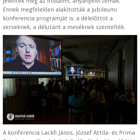
jelentek meg az irodalmi, anyanyelvi témák.
Ennek megfelelően alakították a jubileumi
konferencia programját is: a délelőttöt a
verseknek, a délutánt a meséknek szentelték.
A konferencia Lackfi János, József Attila- és Prima