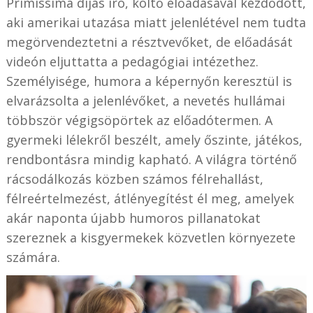
Primissima díjas író, költő előadásával kezdődött,
aki amerikai utazása miatt jelenlétével nem tudta
megörvendeztetni a résztvevőket, de előadását
videón eljuttatta a pedagógiai intézethez.
Személyisége, humora a képernyőn keresztül is
elvarázsolta a jelenlévőket, a nevetés hullámai
többször végigsöpörtek az előadótermen. A
gyermeki lélekről beszélt, amely őszinte, játékos,
rendbontásra mindig kapható. A világra történő
rácsodálkozás közben számos félrehallást,
félreértelmezést, átlényegítést él meg, amelyek
akár naponta újabb humoros pillanatokat
szereznek a kisgyermekek közvetlen környezete
számára.