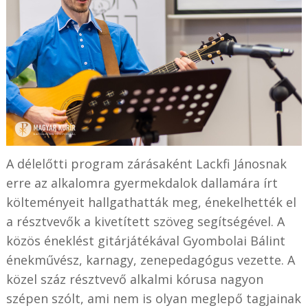
A délelőtti program zárásaként Lackfi Jánosnak
erre az alkalomra gyermekdalok dallamára írt
költeményeit hallgathatták meg, énekelhették el
a résztvevők a kivetített szöveg segítségével. A
közös éneklést gitárjátékával Gyombolai Bálint
énekművész, karnagy, zenepedagógus vezette. A
közel száz résztvevő alkalmi kórusa nagyon
szépen szólt, ami nem is olyan meglepő tagjainak