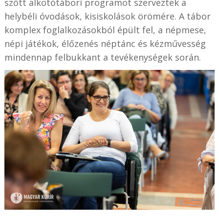
szőtt alkotótábori programot szerveztek a
helybéli óvodások, kisiskolások örömére. A tábor
komplex foglalkozásokból épült fel, a népmese,
népi játékok, élőzenés néptánc és kézművesség
mindennap felbukkant a tevékenységek során.