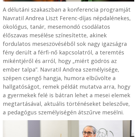
A délutáni szakaszban a konferencia programját
Navratil Andrea Liszt Ferenc-díjas népdalénekes,
ökológus, tanár, mesemondó csodálatos
élőszavas mesélése színesítette, akinek
fordulatos meseszövéséből sok nagy igazságra
fény derült a férfi-nő kapcsolatról, a teremtés
mikéntjéről és arról, hogy „miért gödrös az
ember talpa”. Navratil Andrea személyisége,
szépen csengő hangja, humora elbűvölte a
hallgatóságot, remek példát mutatva arra, hogy
a gyermekek felé is bátran lehet a mesei elemek
megtartásával, aktuális történéseket beleszőve,
a pedagógus személyiségén átszűrve mesélni.