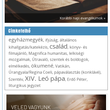
Korábbi napi evangéliumok »
Címkefelhő
egyházmegyék
,
ifjúság
,
általános
család
kihallgatás/katekézis
,
,
könyv- és
filmajánló
,
Magnifica humanitas
,
lelkiségi
mozgalmak
,
Útravaló
,
szentek és boldogok
,
ökumené
elmélkedés
,
,
Vatikán
,
Úrangyala/Regina Coeli
,
pápaválasztás (konklávé)
,
XIV. Leó pápa
Szentév
,
,
Erdő Péter
,
liturgikus jegyzet