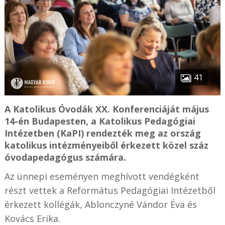
41
A Katolikus Óvodák XX. Konferenciáját május
14-én Budapesten, a Katolikus Pedagógiai
Intézetben (KaPI) rendezték meg az ország
katolikus intézményeiből érkezett közel száz
óvodapedagógus számára.
Az ünnepi eseményen meghívott vendégként
részt vettek a Református Pedagógiai Intézetből
érkezett kollégák, Ablonczyné Vándor Éva és
Kovács Erika.