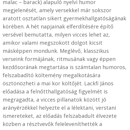
malac – barack) alapuló nyelvi humor
megjelenését, amely versekkel már sokszor
aratott osztatlan sikert gyermekhallgatóságának
körében. A hét napjainak elferdítésére építő
versével bemutatta, milyen vicces lehet az,
amikor valami megszokott dolgot kicsit
másképpen mondunk. Meglévő, klasszikus
verseink formájának, ritmusának vagy éppen
kezdősorának megtartása is számtalan humoros,
felszabadító költemény megalkotására
ösztönözheti a mai kor költőjét. Lackfi János
előadása a felnőtthallgatóság figyelmét is
megragadta, a vicces pillanatok között jó
arányérzékkel helyezte el a lélektani, verstani
ismereteket, az előadás felszabadult élvezete
közben a résztvevők feleleveníthették a