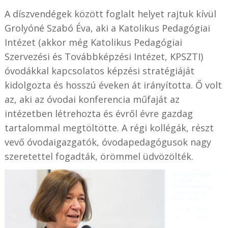
A díszvendégek között foglalt helyet rajtuk kívül
Grolyóné Szabó Éva, aki a Katolikus Pedagógiai
Intézet (akkor még Katolikus Pedagógiai
Szervezési és Továbbképzési Intézet, KPSZTI)
óvodákkal kapcsolatos képzési stratégiáját
kidolgozta és hosszú éveken át irányította. Ő volt
az, aki az óvodai konferencia műfaját az
intézetben létrehozta és évről évre gazdag
tartalommal megtöltötte. A régi kollégák, részt
vevő óvodaigazgatók, óvodapedagógusok nagy
szeretettel fogadták, örömmel üdvözölték.