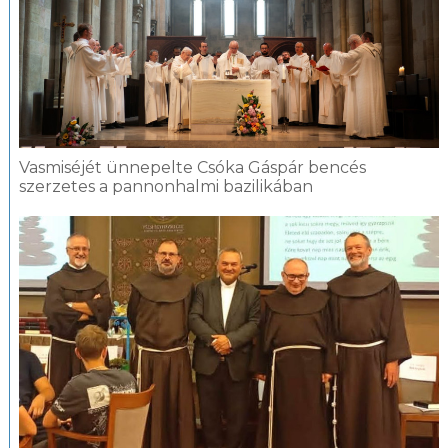
Vasmiséjét ünnepelte Csóka Gáspár bencés
szerzetes a pannonhalmi bazilikában