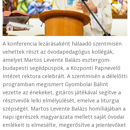
A konferencia lezárásaként hálaadó szentmisén
vehettek részt az óvodapedagógus kollégák,
amelyet Martos Levente Balázs esztergom-
budapesti segédpüspök, a Központi Papnevelő
Intézet rektora celebrált. A szentmisén a délelőtti
programban megismert Gyombolai Bálint
vezette az énekeket, gitáros játékával segítve a
résztvevők lelki elmélyülését, emelve a liturgia
szépségét. Martos Levente Balázs homíliájában a
napi igerészek magyarázata mellett saját óvodai
emlékeit is elmesélte, megerősítve a jelenlevőket