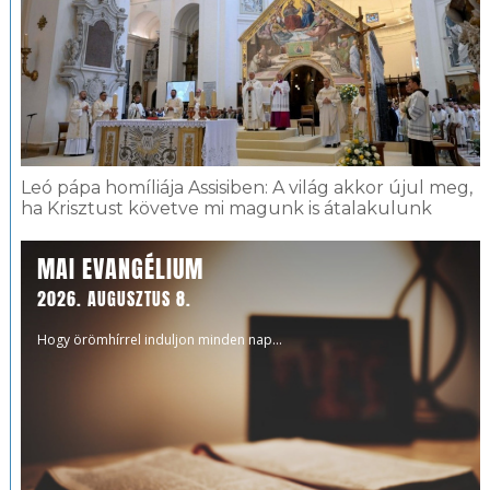
Leó pápa homíliája Assisiben: A világ akkor újul meg,
ha Krisztust követve mi magunk is átalakulunk
MAI EVANGÉLIUM
2026. AUGUSZTUS 8.
Hogy örömhírrel induljon minden nap...