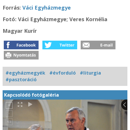
Forrás:
Váci Egyházmegye
Fotó:
Váci Egyházmegye; Veres Kornélia
Magyar Kurír
#egyházmegyék
#évforduló
#liturgia
#pasztoráció
Kapcsolódó fotógaléria