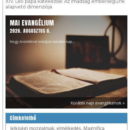
XIV. Leó pápa katekézise: Az imádság emberségünk
alapvető dimenziója
MAI EVANGÉLIUM
2026. AUGUSZTUS 6.
Hogy örömhírrel induljon minden nap...
Korábbi napi evangéliumok »
Címkefelhő
lelkiségi mozgalmak
,
elmélkedés
,
Magnifica