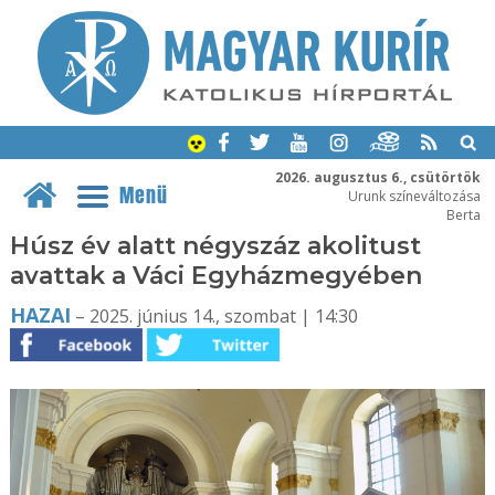
2026. augusztus 6., csütörtök
Menü
Urunk színeváltozása
Berta
Húsz év alatt négyszáz akolitust
avattak a Váci Egyházmegyében
HAZAI
– 2025. június 14., szombat | 14:30