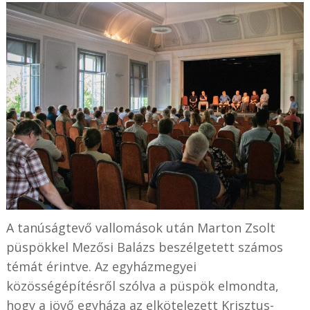
A tanúságtevő vallomások után Marton Zsolt
püspökkel Mezősi Balázs beszélgetett számos
témát érintve. Az egyházmegyei
közösségépítésről szólva a püspök elmondta,
hogy a jövő egyháza az elkötelezett Krisztus-