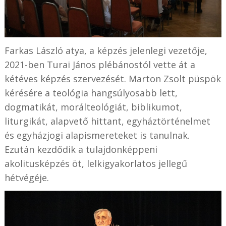
Farkas László atya, a képzés jelenlegi vezetője,
2021-ben Turai János plébánostól vette át a
kétéves képzés szervezését. Marton Zsolt püspök
kérésére a teológia hangsúlyosabb lett,
dogmatikát, morálteológiát, biblikumot,
liturgikát, alapvető hittant, egyháztörténelmet
és egyházjogi alapismereteket is tanulnak.
Ezután kezdődik a tulajdonképpeni
akolitusképzés öt, lelkigyakorlatos jellegű
hétvégéje.