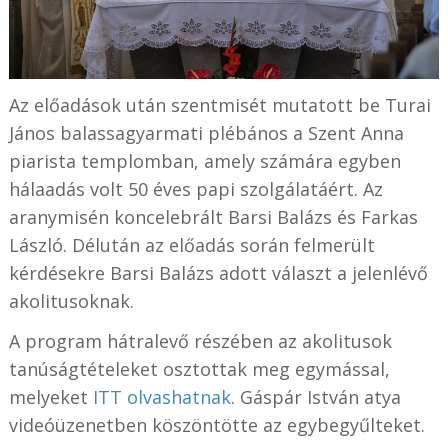
Az előadások után szentmisét mutatott be Turai
János balassagyarmati plébános a Szent Anna
piarista templomban, amely számára egyben
hálaadás volt 50 éves papi szolgálatáért. Az
aranymisén koncelebrált Barsi Balázs és Farkas
László. Délután az előadás során felmerült
kérdésekre Barsi Balázs adott választ a jelenlévő
akolitusoknak.
A program hátralevő részében az akolitusok
tanúságtételeket osztottak meg egymással,
melyeket
ITT olvashatnak
. Gáspár István atya
videóüzenetben köszöntötte az egybegyűlteket.