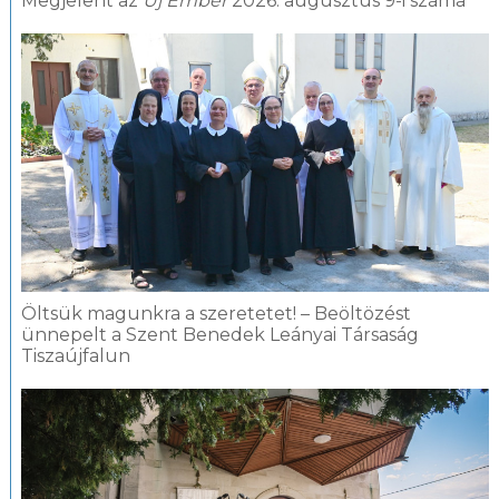
Megjelent az
Új Ember
2026. augusztus 9-i száma
Öltsük magunkra a szeretetet! – Beöltözést
ünnepelt a Szent Benedek Leányai Társaság
Tiszaújfalun