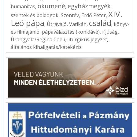
ökumené
egyházmegyék
humanitas
,
,
,
XIV.
szentek és boldogok
,
Szentév
,
Erdő Péter
,
Leó pápa
család
,
Útravaló
,
Vatikán
,
,
könyv-
és filmajánló
,
pápaválasztás (konklávé)
,
ifjúság
,
Úrangyala/Regina Coeli
,
liturgikus jegyzet
,
általános kihallgatás/katekézis