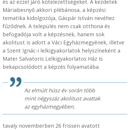
és az ezzel járó kötelezettségeket. A kezdetek
Máriabesnyő akkori plébánosa, a képzési
tematika kidolgozója, Gáspár István nevéhez
fűződnek. A település nem csak otthona és
befogadója volt a képzésnek, hanem sok
akolitust is adott a Váci Egyházmegyének, illetve
a Szent Ignác-i lelkigyakorlatok helyszíneként a
Mater Salvatoris Lelkigyakorlatos Ház is
bekapcsolódott a képzés folyamatába.
Az elmúlt húsz év során több
mint négyszáz akolitust avattak
az egyházmegyében,
tavaly novemberben 26 frissen avatott