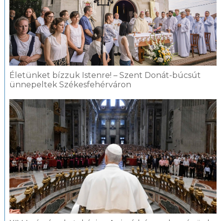
Életünket bízzuk Istenre! – Szent Donát-búcsút
ünnepeltek Székesfehérváron