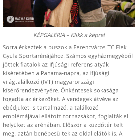
KÉPGALÉRIA – Klikk a képre!
Sorra érkeztek a buszok a
Ferencváros TC Elek
Gyula Sportarénájához. Számos
egyházmegyéből
jöttek fiatalok az ifjúsági referens atyák
kíséretében a Panama-napra, az ifjúsági
világtalálkozó (IVT) magyarországi
kísérőrendezvényére.
Önkéntesek sokasága
fogadta az érkezőket. A vendégek á
tvéve az
ebédjüket is tartalmazó, a találkozó
emblémájával ellátott tornazsákot, foglalták el
helyüket az arénában. Először a küzdőtér telt
meg, aztán benépesültek az oldallelátók is. A