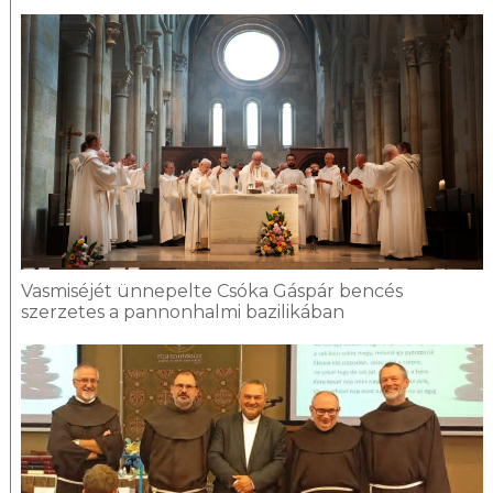
Vasmiséjét ünnepelte Csóka Gáspár bencés
szerzetes a pannonhalmi bazilikában