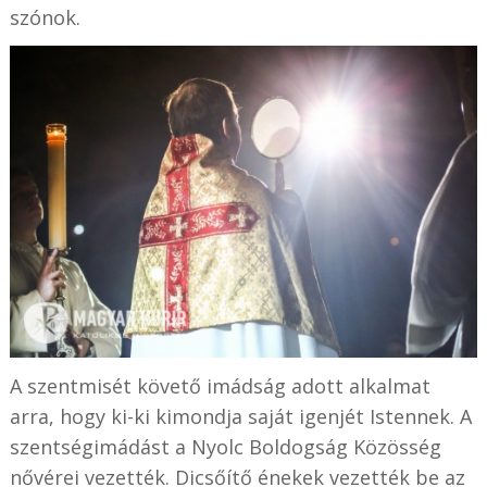
szónok.
A szentmisét követő imádság adott alkalmat
arra, hogy ki-ki kimondja saját igenjét Istennek. A
szentségimádást a Nyolc Boldogság Közösség
nővérei vezették. Dicsőítő énekek vezették be az