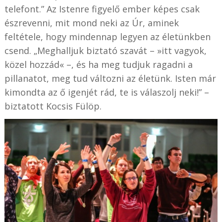
telefont.” Az Istenre figyelő ember képes csak
észrevenni, mit mond neki az Úr, aminek
feltétele, hogy mindennap legyen az életünkben
csend. „Meghalljuk biztató szavát – »itt vagyok,
közel hozzád« –, és ha meg tudjuk ragadni a
pillanatot, meg tud változni az életünk. Isten már
kimondta az ő igenjét rád, te is válaszolj neki!” –
biztatott Kocsis Fülöp.