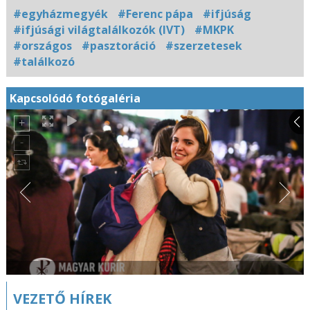
#egyházmegyék
#Ferenc pápa
#ifjúság
#ifjúsági világtalálkozók (IVT)
#MKPK
#országos
#pasztoráció
#szerzetesek
#találkozó
Kapcsolódó fotógaléria
VEZETŐ HÍREK