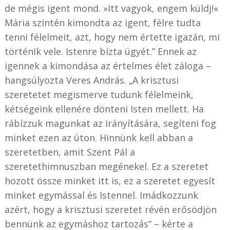
de mégis igent mond. »Itt vagyok, engem küldj!«
Mária szintén kimondta az igent, félre tudta
tenni félelmeit, azt, hogy nem értette igazán, mi
történik vele. Istenre bízta ügyét.” Ennek az
igennek a kimondása az értelmes élet záloga –
hangsúlyozta Veres András. „A krisztusi
szeretetet megismerve tudunk félelmeink,
kétségeink ellenére dönteni Isten mellett. Ha
rábízzuk magunkat az irányítására, segíteni fog
minket ezen az úton. Hinnünk kell abban a
szeretetben, amit Szent Pál a
szeretethimnuszban megénekel. Ez a szeretet
hozott össze minket itt is, ez a szeretet egyesít
minket egymással és Istennel. Imádkozzunk
azért, hogy a krisztusi szeretet révén erősödjön
bennünk az egymáshoz tartozás” – kérte a