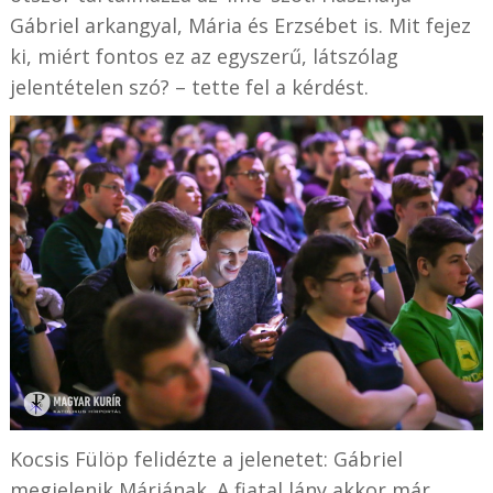
Gábriel arkangyal, Mária és Erzsébet is. Mit fejez
ki, miért fontos ez az egyszerű, látszólag
jelentételen szó? – tette fel a kérdést.
Kocsis Fülöp felidézte a jelenetet: Gábriel
megjelenik Máriának. A fiatal lány akkor már