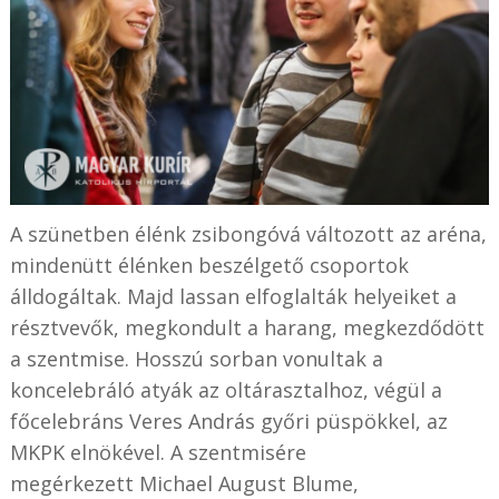
A szünetben élénk zsibongóvá változott az aréna,
mindenütt élénken beszélgető csoportok
álldogáltak. Majd lassan elfoglalták helyeiket a
résztvevők, megkondult a harang, megkezdődött
a szentmise. Hosszú sorban vonultak a
koncelebráló atyák az oltárasztalhoz, végül a
főcelebráns Veres András győri püspökkel, az
MKPK elnökével. A szentmisére
megérkezett Michael August Blume,