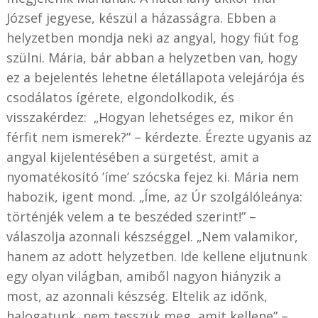
József jegyese, készül a házasságra. Ebben a
helyzetben mondja neki az angyal, hogy fiút fog
szülni. Mária, bár abban a helyzetben van, hogy
ez a bejelentés lehetne életállapota velejárója és
csodálatos ígérete, elgondolkodik, és
visszakérdez: „Hogyan lehetséges ez, mikor én
férfit nem ismerek?” – kérdezte. Érezte ugyanis az
angyal kijelentésében a sürgetést, amit a
nyomatékosító ’íme’ szócska fejez ki. Mária nem
habozik, igent mond. „Íme, az Úr szolgálóleánya:
történjék velem a te beszéded szerint!” –
válaszolja azonnali készséggel. „Nem valamikor,
hanem az adott helyzetben. Ide kellene eljutnunk
egy olyan világban, amiből nagyon hiányzik a
most, az azonnali készség. Eltelik az időnk,
halogatunk, nem tesszük meg, amit kellene” –