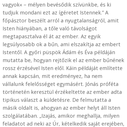
vagyok« – mélyen bevésődik szívünkbe, és ki
tudjuk mondani ezt az ígéretet Istennek.” A
főpásztor beszélt arról a nyugtalanságról, amit
Isten hiányában, a tőle való távolságot
megtapasztalva él át az ember. Az egyik
legsúlyosabb ok a bűn, ami elszakítja az embert
Istentől. A győri püspök Ádám és Éva példáján
mutatta be, hogyan rejtőzik el az ember bűnének
rossz érzésével Isten elől. Káin példáját említette
annak kapcsán, mit eredményez, ha nem
vállalunk felelősséget egymásért. Jónás próféta
történetén keresztül érzékeltette az ember adta
tipikus választ a küldetésre. De felmutatta a
másik oldalt is, ahogyan az ember helyt áll Isten
szolgálatában. „Izajás, amikor meghallja, milyen
feladatot ad neki az Úr, kételkedik saját erejében,