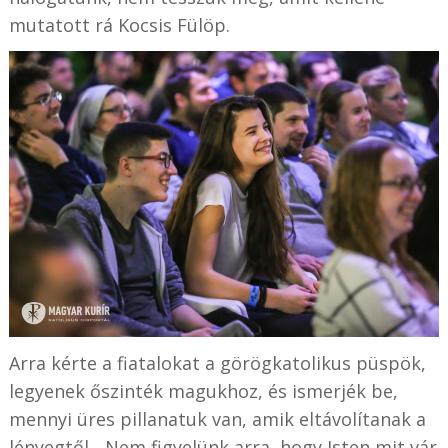
mutatott rá Kocsis Fülöp.
Arra kérte a fiatalokat a görögkatolikus püspök,
legyenek őszinték magukhoz, és ismerjék be,
mennyi üres pillanatuk van, amik eltávolítanak a
lényegtől. „Nem figyelünk arra, hogy Isten mit vár