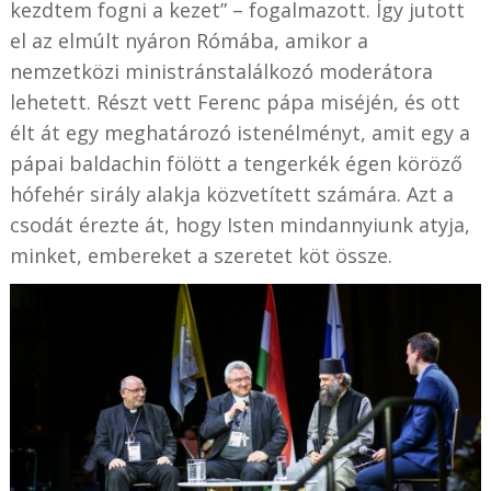
kezdtem fogni a kezet” – fogalmazott. Így jutott
el az elmúlt nyáron Rómába, amikor a
nemzetközi ministránstalálkozó moderátora
lehetett. Részt vett Ferenc pápa miséjén, és ott
élt át egy meghatározó istenélményt, amit egy a
pápai baldachin fölött a tengerkék égen köröző
hófehér sirály alakja közvetített számára. Azt a
csodát érezte át, hogy Isten mindannyiunk atyja,
minket, embereket a szeretet köt össze.