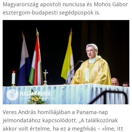
Magyarország apostoli nunciusa és Mohos Gábor
esztergom-budapesti segédpüspök is.
Veres András homíliájában a Panama-nap
jelmondatához kapcsolódott. „A találkozónak
akkor volt értelme, ha ez a meghívás – »Íme, itt