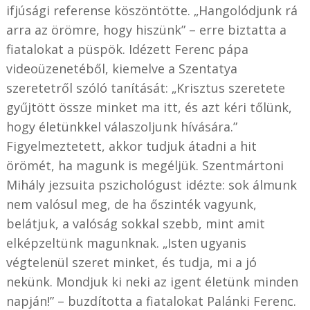
ifjúsági referense köszöntötte. „Hangolódjunk rá
arra az örömre, hogy hiszünk” – erre biztatta a
fiatalokat a püspök. Idézett Ferenc pápa
videoüzenetéből, kiemelve a Szentatya
szeretetről szóló tanítását: „Krisztus szeretete
gyűjtött össze minket ma itt, és azt kéri tőlünk,
hogy életünkkel válaszoljunk hívására.”
Figyelmeztetett, akkor tudjuk átadni a hit
örömét, ha magunk is megéljük. Szentmártoni
Mihály jezsuita pszichológust idézte: sok álmunk
nem valósul meg, de ha őszinték vagyunk,
belátjuk, a valóság sokkal szebb, mint amit
elképzeltünk magunknak. „Isten ugyanis
végtelenül szeret minket, és tudja, mi a jó
nekünk. Mondjuk ki neki az igent életünk minden
napján!” – buzdította a fiatalokat Palánki Ferenc.