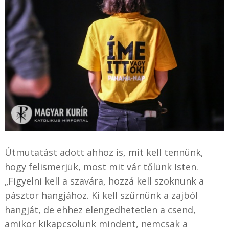
Útmutatást adott ahhoz is, mit kell tennünk,
hogy felismerjük, most mit vár tőlünk Isten.
„Figyelni kell a szavára, hozzá kell szoknunk a
pásztor hangjához. Ki kell szűrnünk a zajból
hangját, de ehhez elengedhetetlen a csend,
amikor kikapcsolunk mindent, nemcsak a