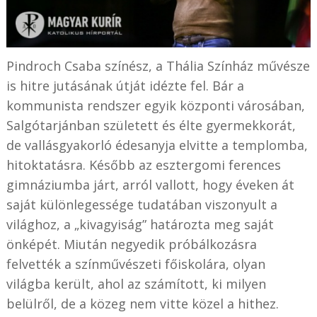
Pindroch Csaba színész, a Thália Színház művésze
is hitre jutásának útját idézte fel. Bár a
kommunista rendszer egyik központi városában,
Salgótarjánban született és élte gyermekkorát,
de vallásgyakorló édesanyja elvitte a templomba,
hitoktatásra. Később az esztergomi ferences
gimnáziumba járt, arról vallott, hogy éveken át
saját különlegessége tudatában viszonyult a
világhoz, a „kivagyiság” határozta meg saját
önképét. Miután negyedik próbálkozásra
felvették a színművészeti főiskolára, olyan
világba került, ahol az számított, ki milyen
belülről, de a közeg nem vitte közel a hithez.