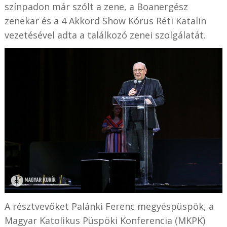
színpadon már szólt a zene, a Boanergész
zenekar és a 4 Akkord Show Kórus Réti Katalin
vezetésével adta a találkozó zenei szolgálatát.
A résztvevőket Palánki Ferenc megyéspüspök, a
Magyar Katolikus Püspöki Konferencia (MKPK)