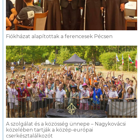
Fiókházat alapítottak a ferencesek Pécsen
A szolgálat és a közösség ünnepe – Nagykovácsi
közelében tartják a közép-európai
cserkésztalálkozót