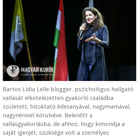
Bartos Lídia Lelle blogger, pszichológus hallgató
vallását elkötelezetten gyakorló családba
született, hitoktató édesanyával, nagymamával,
nagynénivel körülvéve. Belenőtt a
vallásgyakorlásba, de ahhoz, hogy kimondja a
saját igenjét, szüksége volt a személyes