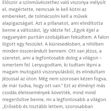
Először a színművészethez való viszonya mélyült
el, megértette, nemcsak le kell kötni az
embereket, de tolmácsolni kell a művek
alapigazságait. Azt a pillanatot, ami elindította
benne a változást, így idézte fel: „Egyik éjjel a
nagyanyám puritán szobájában feküdtem. A falon
lógott egy feszület. A kiüresedésben, a nihilben
minden összerándult bennem. Ott van Jézus, a
szeretet, ami a legfontosabb dolog a világon –
ismertem fel. Lenyugodtam, ki tudtam lépni a
magam mutogató viszonyulásból, és elindultam
Jézussal az úton. Még nem szorosan kézen fogva,
de már tudva, hogy ott van.” Ezt az élményt más
csodás életesemények követték, mind mind
megerősítve benne, mi a legfontosabb a világon.
„Erősebb és tisztább lettem, szorosabban