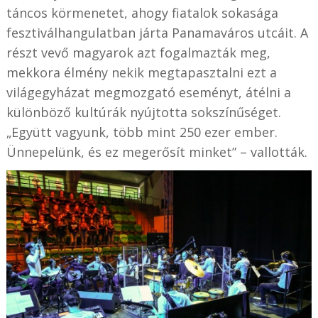
táncos körmenetet, ahogy fiatalok sokasága
fesztiválhangulatban járta Panamaváros utcáit. A
részt vevő magyarok azt fogalmazták meg,
mekkora élmény nekik megtapasztalni ezt a
világegyházat megmozgató eseményt, átélni a
különböző kultúrák nyújtotta sokszínűséget.
„Együtt vagyunk, több mint 250 ezer ember.
Ünnepelünk, és ez megerősít minket” – vallották.