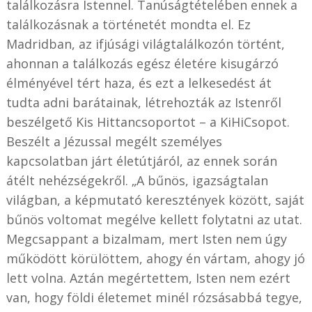
találkozásra Istennel. Tanúságtételében ennek a
találkozásnak a történetét mondta el. Ez
Madridban, az ifjúsági világtalálkozón történt,
ahonnan a találkozás egész életére kisugárzó
élményével tért haza, és ezt a lelkesedést át
tudta adni barátainak, létrehozták az Istenről
beszélgető Kis Hittancsoportot – a KiHiCsopot.
Beszélt a Jézussal megélt személyes
kapcsolatban járt életútjáról, az ennek során
átélt nehézségekről. „A bűnös, igazságtalan
világban, a képmutató keresztények között, saját
bűnös voltomat megélve kellett folytatni az utat.
Megcsappant a bizalmam, mert Isten nem úgy
működött körülöttem, ahogy én vártam, ahogy jó
lett volna. Aztán megértettem, Isten nem ezért
van, hogy földi életemet minél rózsásabbá tegye,