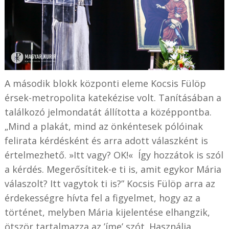
A második blokk központi eleme Kocsis Fülöp
érsek-metropolita katekézise volt. Tanításában a
találkozó jelmondatát állította a középpontba.
„Mind a plakát, mind az önkéntesek pólóinak
felirata kérdésként és arra adott válaszként is
értelmezhető. »Itt vagy? OK!« Így hozzátok is szól
a kérdés. Megerősítitek-e ti is, amit egykor Mária
válaszolt? Itt vagytok ti is?” Kocsis Fülöp arra az
érdekességre hívta fel a figyelmet, hogy az a
történet, melyben Mária kijelentése elhangzik,
ötször tartalmazza az ’íme’ szót. Használja