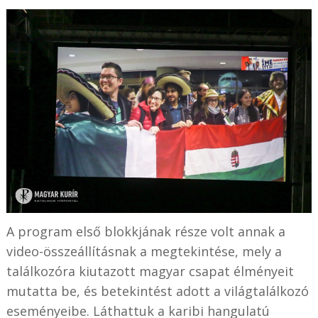
A program első blokkjának része volt annak a
video-összeállításnak a megtekintése, mely a
találkozóra kiutazott magyar csapat élményeit
mutatta be, és betekintést adott a világtalálkozó
eseményeibe. Láthattuk a karibi hangulatú