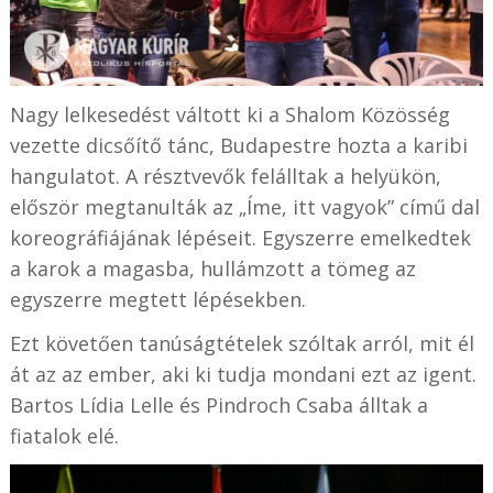
Nagy lelkesedést váltott ki a Shalom Közösség
vezette dicsőítő tánc, Budapestre hozta a karibi
hangulatot. A résztvevők felálltak a helyükön,
először megtanulták az „Íme, itt vagyok” című dal
koreográfiájának lépéseit. Egyszerre emelkedtek
a karok a magasba, hullámzott a tömeg az
egyszerre megtett lépésekben.
Ezt követően tanúságtételek szóltak arról, mit él
át az az ember, aki ki tudja mondani ezt az igent.
Bartos Lídia Lelle és Pindroch Csaba álltak a
fiatalok elé.