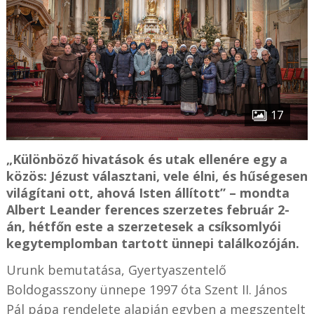
17
„Különböző hivatások és utak ellenére egy a
közös: Jézust választani, vele élni, és hűségesen
világítani ott, ahová Isten állított” – mondta
Albert Leander ferences szerzetes február 2-
án, hétfőn este a szerzetesek a csíksomlyói
kegytemplomban tartott ünnepi találkozóján.
Urunk bemutatása, Gyertyaszentelő
Boldogasszony ünnepe 1997 óta Szent II. János
Pál pápa rendelete alapján egyben a megszentelt