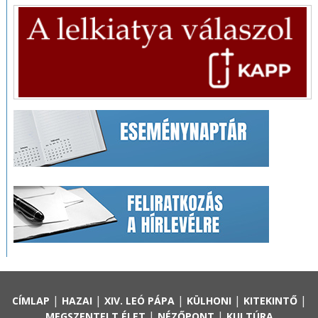
|
|
|
|
|
CÍMLAP
HAZAI
XIV. LEÓ PÁPA
KÜLHONI
KITEKINTŐ
|
|
MEGSZENTELT ÉLET
NÉZŐPONT
KULTÚRA