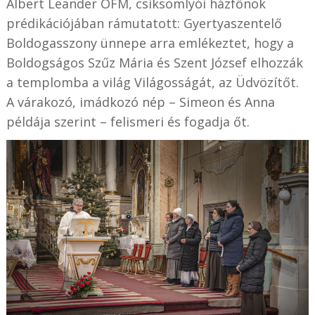
Albert Leander OFM, csíksomlyói házfőnök
prédikációjában rámutatott: Gyertyaszentelő
Boldogasszony ünnepe arra emlékeztet, hogy a
Boldogságos Szűz Mária és Szent József elhozzák
a templomba a világ Világosságát, az Üdvözítőt.
A várakozó, imádkozó nép – Simeon és Anna
példája szerint – felismeri és fogadja őt.