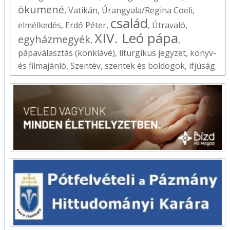
ökumené
,
Vatikán
,
Úrangyala/Regina Coeli
,
család
elmélkedés
,
Erdő Péter
,
,
Útravaló
,
XIV. Leó pápa
egyházmegyék
,
,
pápaválasztás (konklávé)
,
liturgikus jegyzet
,
könyv-
és filmajánló
,
Szentév
,
szentek és boldogok
,
ifjúság