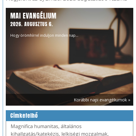
MAI EVANGÉLIUM
2026. AUGUSZTUS 6.
Hogy örömhírrel induljon minden nap...
Korábbi napi evangéliumok »
Címkefelhő
Magnifica humanitas
,
általános
kihallgatás/katekézis
,
lelkiségi mozgalmak
,