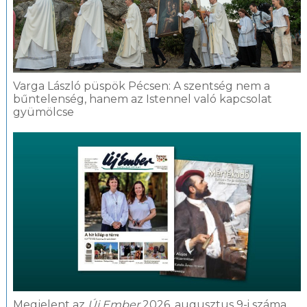
Varga László püspök Pécsen: A szentség nem a
bűntelenség, hanem az Istennel való kapcsolat
gyümölcse
Megjelent az
Új Ember
2026. augusztus 9-i száma