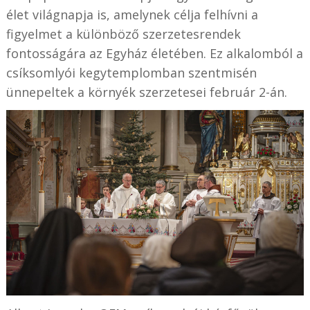
élet világnapja is, amelynek célja felhívni a
figyelmet a különböző szerzetesrendek
fontosságára az Egyház életében. Ez alkalomból a
csíksomlyói kegytemplomban szentmisén
ünnepeltek a környék szerzetesei február 2-án.