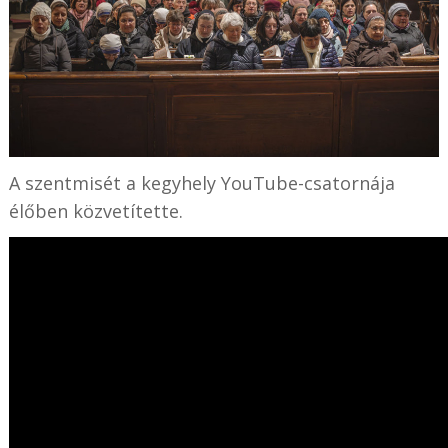
A szentmisét a kegyhely YouTube-csatornája
élőben közvetítette.