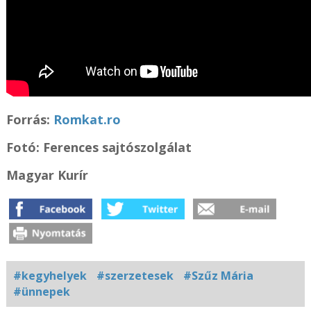
Forrás:
Romkat.ro
Fotó:
Ferences sajtószolgálat
Magyar Kurír
#kegyhelyek
#szerzetesek
#Szűz Mária
#ünnepek