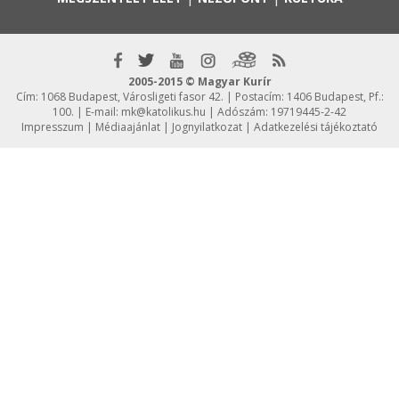
2005-2015 © Magyar Kurír
Cím: 1068 Budapest, Városligeti fasor 42. | Postacím: 1406 Budapest, Pf.:
100. | E-mail:
mk@katolikus.hu
| Adószám: 19719445-2-42
Impresszum
|
Médiaajánlat
|
Jognyilatkozat
|
Adatkezelési tájékoztató