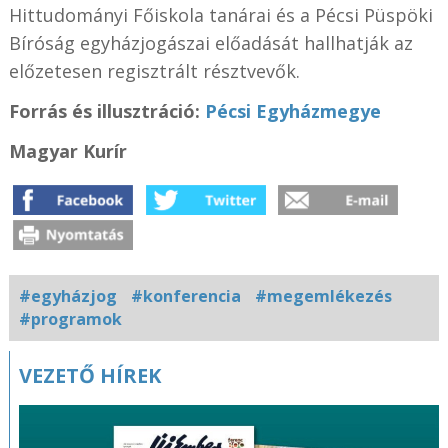
Hittudományi Főiskola tanárai és a Pécsi Püspöki
Bíróság egyházjogászai előadását hallhatják az
előzetesen regisztrált résztvevők.
Forrás és illusztráció:
Pécsi Egyházmegye
Magyar Kurír
#egyházjog
#konferencia
#megemlékezés
#programok
Kapcsolódó
VEZETŐ HÍREK
fotógaléria