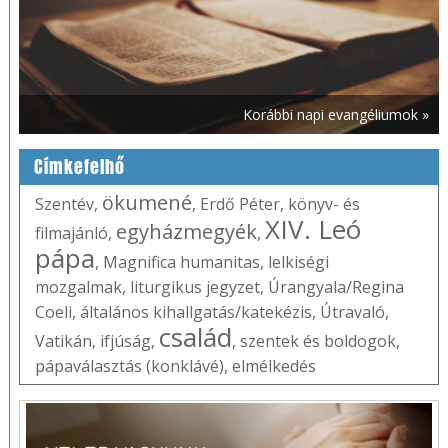
Korábbi napi evangéliumok »
Címkefelhő
ökumené
Szentév
,
,
Erdő Péter
,
könyv- és
XIV. Leó
egyházmegyék
filmajánló
,
,
pápa
,
Magnifica humanitas
,
lelkiségi
mozgalmak
,
liturgikus jegyzet
,
Úrangyala/Regina
Coeli
,
általános kihallgatás/katekézis
,
Útravaló
,
család
Vatikán
,
ifjúság
,
,
szentek és boldogok
,
pápaválasztás (konklávé)
,
elmélkedés