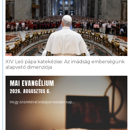
XIV. Leó pápa katekézise: Az imádság emberségünk
alapvető dimenziója
MAI EVANGÉLIUM
2026. AUGUSZTUS 6.
Hogy örömhírrel induljon minden nap...