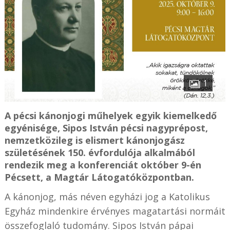
1
A pécsi kánonjogi műhelyek egyik kiemelkedő
egyénisége, Sipos István pécsi nagyprépost,
nemzetközileg is elismert kánonjogász
születésének 150. évfordulója alkalmából
rendezik meg a konferenciát október 9-én
Pécsett, a Magtár Látogatóközpontban.
A kánonjog, más néven egyházi jog a Katolikus
Egyház mindenkire érvényes magatartási normáit
összefoglaló tudomány. Sipos István pápai