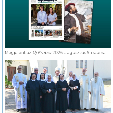
Megjelent az
Új Ember
2026. augusztus 9-i száma