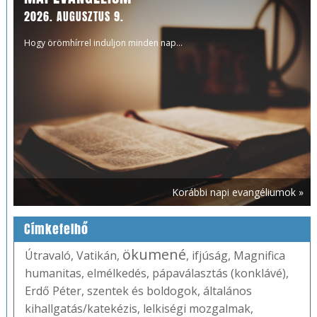
2026. AUGUSZTUS 9.
Hogy örömhírrel induljon minden nap...
Korábbi napi evangéliumok »
Címkefelhő
ökumené
Útravaló
,
Vatikán
,
,
ifjúság
,
Magnifica
humanitas
,
elmélkedés
,
pápaválasztás (konklávé)
,
Erdő Péter
,
szentek és boldogok
,
általános
kihallgatás/katekézis
,
lelkiségi mozgalmak
,