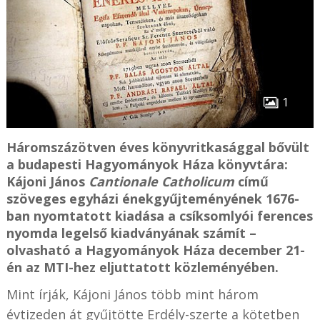
1
Háromszázötven éves könyvritkasággal bővült
a budapesti Hagyományok Háza könyvtára:
Kájoni János
Cantionale Catholicum
című
szöveges egyházi énekgyűjteményének 1676-
ban nyomtatott kiadása a csíksomlyói ferences
nyomda legelső kiadványának számít –
olvasható a Hagyományok Háza december 21-
én az MTI-hez eljuttatott közleményében.
Mint írják, Kájoni János több mint három
évtizeden át gyűjtötte Erdély-szerte a kötetben