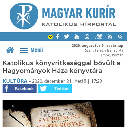
2026. augusztus 9., vasárnap
Menü
Szent Terézia Benedikta
Emõd, Román
Katolikus könyvritkasággal bővült a
Hagyományok Háza könyvtára
KULTÚRA
– 2020. december 21., hétfő | 17:29