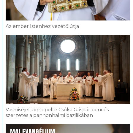
Az ember Istenhez vezető útja
Vasmiséjét ünnepelte Csóka Gáspár bencés
szerzetes a pannonhalmi bazilikában
MAI EVANGÉLIUM