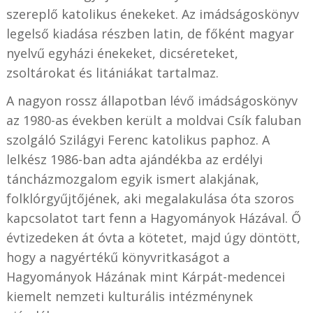
szereplő katolikus énekeket. Az imádságoskönyv
legelső kiadása részben latin, de főként magyar
nyelvű egyházi énekeket, dicséreteket,
zsoltárokat és litániákat tartalmaz.
A nagyon rossz állapotban lévő imádságoskönyv
az 1980-as években került a moldvai Csík faluban
szolgáló Szilágyi Ferenc katolikus paphoz. A
lelkész 1986-ban adta ajándékba az erdélyi
táncházmozgalom egyik ismert alakjának,
folklórgyűjtőjének, aki megalakulása óta szoros
kapcsolatot tart fenn a Hagyományok Házával. Ő
évtizedeken át óvta a kötetet, majd úgy döntött,
hogy a nagyértékű könyvritkaságot a
Hagyományok Házának mint Kárpát-medencei
kiemelt nemzeti kulturális intézménynek