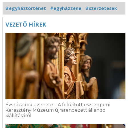
#egyháztörténet
#egyházzene
#szerzetesek
Kapcsolódó
VEZETŐ HÍREK
fotógaléria
Évszázadok üzenete – A felújított esztergomi
Keresztény Múzeum újrarendezett állandó
kiállításáról